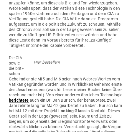
anzapfen könne, um diese als Bild und Ton wie­der­zu­geben.
Webre behauptet, dass der Vatikan diese Tech­no­logie in den
späten 1960er-Jahren auch dem Pen­tagon und dem CIA zu
Ver­fügung gestellt habe. Die CIA hätte dann ein Pro­gramm
auf­ge­setzt, um in die poli­tische Zukunft zu schauen. Mit­hilfe
des Chro­no­visors soll sie in der Lage gewesen sein zu sehen,
wer die zukünf­tigen US-Prä­si­denten sein würden und habe
diese Leute dann im Voraus bereits für ihre „zukünftige“
Tätigkeit im Sinne der Kabale vorbereitet.
Die CIA
Hier bestellen!
sowie
die bri­ti­
schen
Geheim­dienste MI5 und MI6 seien nach Webres Worten vom
Vatikan gegründet worden und in Wirk­lichkeit Geheim­dienste
des Jesui­ten­ordens (was für Leser meiner Bücher keine Über­
ra­schung mehr ist). Von einer anderen ähn­lichen Tech­no­logie
berichtete
auch ein Dr. Dan Burisch, der behauptete, zwei
Jahr­zehnte lang für MJ-12 gear­beitet zu haben. Burisch kam
bei MJ-12 mit dem Projekt
Looking Glass
in Kontakt. Dieses
Gerät soll in der Lage (gewesen) sein, Raum und Zeit zu
biegen, um so jen­seits der Ereig­nis­ho­ri­zonte vor­wärts oder
rück­wärts blicken zu können. Ver­ein­facht gesagt, die Ver­gan­