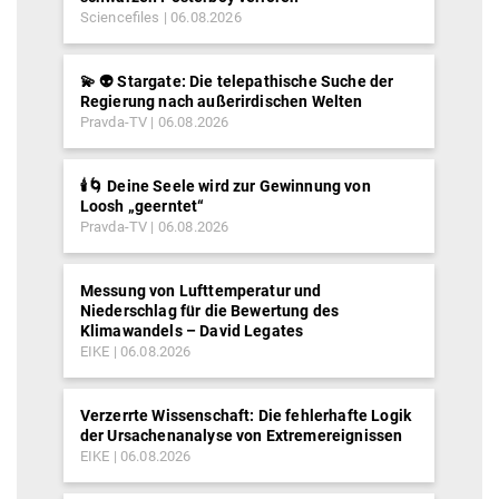
Sciencefiles
06.08.2026
💫 👽 Stargate: Die telepathische Suche der
Regierung nach außerirdischen Welten
Pravda-TV
06.08.2026
🕯️🌀 Deine Seele wird zur Gewinnung von
Loosh „geerntet“
Pravda-TV
06.08.2026
Messung von Lufttemperatur und
Niederschlag für die Bewertung des
Klimawandels – David Legates
EIKE
06.08.2026
Verzerrte Wissenschaft: Die fehlerhafte Logik
der Ursachenanalyse von Extremereignissen
EIKE
06.08.2026