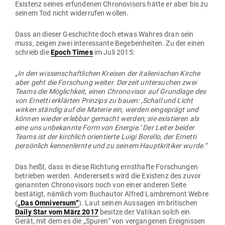
Existenz seines erfun­denen Chro­no­visors hätte er aber bis zu
seinem Tod nicht wider­rufen wollen.
Dass an dieser Geschichte doch etwas Wahres dran sein
muss, zeigen zwei inter­es­sante Bege­ben­heiten. Zu der einen
schrieb die
Epoch Times
im Juli 2015:
„
In den wis­sen­schaft­lichen Kreisen der ita­lie­ni­schen Kirche
aber geht die For­schung weiter. Derzeit unter­suchen zwei
Teams die Mög­lichkeit, einen Chro­no­visor auf Grundlage des
von Ernetti erklärten Prinzips zu bauen: ‚Schall und Licht
wirken ständig auf die Materie ein, werden ein­ge­prägt und
können wieder erlebbar gemacht werden; sie exis­tieren als
eine uns unbe­kannte Form von Energie.’ Der Leiter beider
Teams ist der kirchlich ori­en­tierte Luigi Borello, der Ernetti
per­sönlich ken­nen­lernte und zu seinem Haupt­kri­tiker wurde.“
Das heißt, dass in diese Richtung ernst­hafte For­schungen
betrieben werden. Ande­rer­seits wird die Existenz des zuvor
genannten Chro­no­visors noch von einer anderen Seite
bestätigt, nämlich vom Buch­autor Alfred Lam­bremont Webre
(
„Das Omni­versum“
). Laut seinen Aus­sagen im bri­ti­schen
Daily Star vom März 2017
besitze der Vatikan solch ein
Gerät, mit dem es die „Spuren“ von ver­gan­genen Ereig­nissen