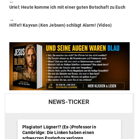
🠔
Previous
Uriel: Heute komme ich mit einer guten Bot­schaft zu Euch
post:
🠖
Next
Hilfe!! Kayvan (Ken Jebsen) schlägt Alarm! (Video)
post:
NEWS-TICKER
Plagiator! Lügner!? (Ex-)Professor in
Cambridge: Die Linken haben einen
schwarzen Posterboy verloren