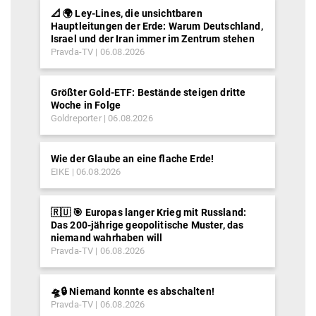
📐 🌍 Ley-Lines, die unsichtbaren
Hauptleitungen der Erde: Warum Deutschland,
Israel und der Iran immer im Zentrum stehen
Pravda-TV
06.08.2026
Größter Gold-ETF: Bestände steigen dritte
Woche in Folge
Goldreporter
06.08.2026
Wie der Glaube an eine flache Erde!
EIKE
06.08.2026
🇷🇺 🎯 Europas langer Krieg mit Russland:
Das 200-jährige geopolitische Muster, das
niemand wahrhaben will
Pravda-TV
06.08.2026
🛸🔒 Niemand konnte es abschalten!
Pravda-TV
06.08.2026