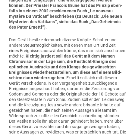
fangen bzw. „ange­zapft“ und wie­der­ge­geben werden
können. Der Priester Francois Brune hat das Prinzip eben­
falls in seinem 2002 erschie­nenen Buch „Le nouveau
mystère Du Vatican“ beschrieben (zu Deutsch: „Die neuen
Mys­terien des Vatikans“, siehe das Buch „Das Geheimnis
des Pater Ernetti“).
Das Gerät besitze demnach diverse Knöpfe, Schalter und
andere Steu­er­mög­lich­keiten, mit denen man Ort und Zeit
eines Ereig­nisses aus­wählen könne, das man sich anschauen
möchte.
Richtig jus­tiert soll das Gerät mit dem Namen
Chro­no­visor in der Lage sein, die Rest­licht-Energie des
opti­schen Aus­drucks und des Klangs des gewünschten
Ereig­nisses wie­der­her­zu­stellen, um diese auf einem Bild­
schirm dann wie­der­zu­geben.
Ernetti soll sich mit diesem
Gerät ver­schiedene, in der Ver­gan­genheit zurück­lie­gende
Ereig­nisse ange­schaut haben, dar­unter die Zer­störung von
Sodom und Gomorra oder die Ori­gi­nal­texte der 10 Gebote auf
den Geset­zes­tafeln vom Sinai. Zudem soll er den Lei­densweg
und die Kreu­zigung Jesu sowie andere bri­sante Inhalte auf­
ge­zeichnet haben, die nach seinen Aus­sagen allesamt im
Wider­spruch zur offi­zi­ellen Geschichts­schreibung stünden.
Der Vatikan solle ihn aber daran gehindert haben, mehr über
dieses Gerät zu erzählen und ihn sogar gezwungen haben,
seine Aus­sagen zu revi­dieren, was er tat­sächlich auch tat. Die