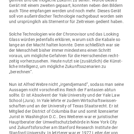
genheit und die mög­liche Zukunft zu sehen. Wurde dieses
Gerät mit einem zweiten gepaart, konnten neben den Bildern
auch Töne emp­fangen werden und noch mehr. Dieses Gerät
soll von außer­ir­di­scher Tech­no­logie nach­gebaut worden sein
und ursprünglich als Ster­nentor für Zeit­reisen gedient haben.
Solche Tech­no­logien wie der Chro­no­visor und das Looking
Glass würden jeden­falls erklären, warum sich die Kabale so
lange an der Macht halten konnte. Denn schließlich war sie
der Menschheit bisher immer min­destens einen Schritt
voraus, um mög­liche Gefahren für die Herr­schenden recht­
zeitig vor­her­zu­sehen. Heute nutzt sie (zusätzlich) die Künst­
liche Intel­ligenz, um mög­liche Zukunfts­sze­narien zu
„berechnen“.
Nun ist Alfred Webre nicht „irgend­jemand“, sodass man seine
Aus­sagen nicht vor­schnell ins Reich der Fan­tasien abtun
sollte. Er ist Absolvent der Yale Uni­versity und der Yale Law
School (Jura). In Yale lehrte er zudem Wirt­schafts­wis­sen­
schaften und an der Uni­versity of Texas Staats­recht. Er ist
Mit­glied der Dis­trict of Columbia Bar und somit lizen­sierter
Jurist in Washington D.C.. Des Wei­teren war er juris­ti­scher
Haupt­be­rater der Umwelt­schutz­be­hörde in New York City
und Zukunfts­for­scher am Stanford Research Institute der
Stanford Uni­versity. In letz­terer war er 1977 Leiter der von