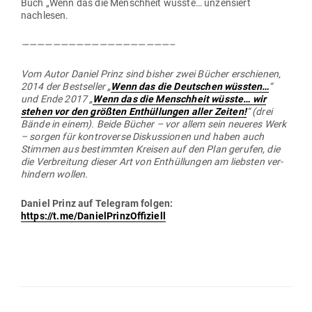
Buch „Wenn das die Menschheit wüsste… unzen­siert
nachlesen.
———————————————————–
Vom Autor Daniel Prinz sind bisher zwei Bücher erschienen,
2014 der Best­seller „
Wenn das die Deut­schen wüssten…
“
und Ende 2017 „
Wenn das die Menschheit wüsste… wir
stehen vor den größten Ent­hül­lungen aller Zeiten!
“ (drei
Bände in einem). Beide Bücher – vor allem sein neueres Werk
– sorgen für kon­tro­verse Dis­kus­sionen und haben auch
Stimmen aus bestimmten Kreisen auf den Plan gerufen, die
die Ver­breitung dieser Art von Ent­hül­lungen am liebsten ver­
hindern wollen.
Daniel Prinz auf Telegram folgen:
https://t.me/DanielPrinzOffiziell