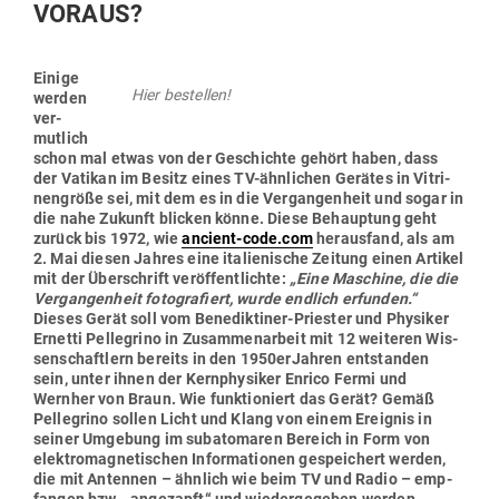
VORAUS?
Einige
Hier bestellen!
werden
ver­
mutlich
schon mal etwas von der Geschichte gehört haben, dass
der Vatikan im Besitz eines TV-ähn­lichen Gerätes in Vitri­
nen­größe sei, mit dem es in die Ver­gan­genheit und sogar in
die nahe Zukunft blicken könne. Diese Behauptung geht
zurück bis 1972, wie
ancient-code.com
her­ausfand, als am
2. Mai diesen Jahres eine ita­lie­nische Zeitung einen Artikel
mit der Über­schrift ver­öf­fent­lichte:
„Eine Maschine, die die
Ver­gan­genheit foto­gra­fiert, wurde endlich erfunden.“
Dieses Gerät soll vom Bene­dik­tiner-Priester und Phy­siker
Ernetti Pel­le­grino in Zusam­men­arbeit mit 12 wei­teren Wis­
sen­schaftlern bereits in den 1950erJahren ent­standen
sein, unter ihnen der Kern­phy­siker Enrico Fermi und
Wernher von Braun. Wie funk­tio­niert das Gerät? Gemäß
Pel­le­grino sollen Licht und Klang von einem Ereignis in
seiner Umgebung im sub­ato­maren Bereich in Form von
elek­tro­ma­gne­ti­schen Infor­ma­tionen gespei­chert werden,
die mit Antennen – ähnlich wie beim TV und Radio – emp­