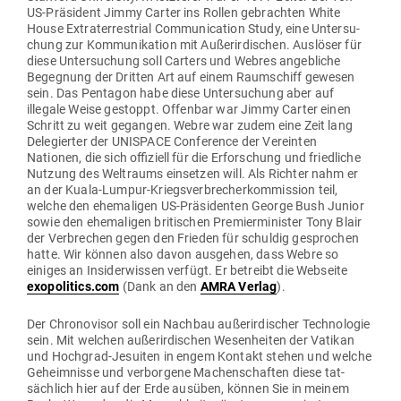
US-Prä­sident Jimmy Carter ins Rollen gebrachten White
House Extra­ter­restrial Com­mu­ni­cation Study, eine Unter­su­
chung zur Kom­mu­ni­kation mit Außer­ir­di­schen. Aus­löser für
diese Unter­su­chung soll Carters und Webres angeb­liche
Begegnung der Dritten Art auf einem Raum­schiff gewesen
sein. Das Pen­tagon habe diese Unter­su­chung aber auf
illegale Weise gestoppt. Offenbar war Jimmy Carter einen
Schritt zu weit gegangen. Webre war zudem eine Zeit lang
Dele­gierter der UNISPACE Con­fe­rence der Ver­einten
Nationen, die sich offi­ziell für die Erfor­schung und fried­liche
Nutzung des Welt­raums ein­setzen will. Als Richter nahm er
an der Kuala-Lumpur-Kriegs­ver­bre­cher­kom­mission teil,
welche den ehe­ma­ligen US-Prä­si­denten George Bush Junior
sowie den ehe­ma­ligen bri­ti­schen Pre­mier­mi­nister Tony Blair
der Ver­brechen gegen den Frieden für schuldig gesprochen
hatte. Wir können also davon aus­gehen, dass Webre so
einiges an Insi­der­wissen verfügt. Er betreibt die Web­seite
exopolitics.com
(Dank an den
AMRA Verlag
).
Der Chro­no­visor soll ein Nachbau außer­ir­di­scher Tech­no­logie
sein. Mit welchen außer­ir­di­schen Wesen­heiten der Vatikan
und Hochgrad-Jesuiten in engem Kontakt stehen und welche
Geheim­nisse und ver­borgene Machen­schaften diese tat­
sächlich hier auf der Erde ausüben, können Sie in meinem