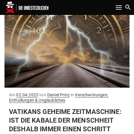
Toggle n
Gepostet
Am
02.04.2023
von
Daniel Prinz
in
Verschwörungen,
am
Enthüllungen & Unglaubliches
VATIKANS GEHEIME ZEIT­MA­SCHINE:
IST DIE KABALE DER MENSCHHEIT
DESHALB IMMER EINEN SCHRITT