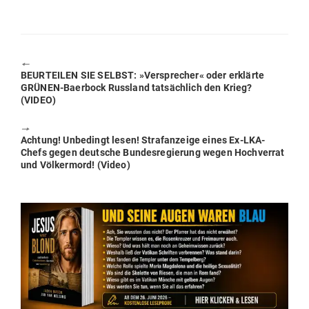
🠔
Previous
BEUR­TEILEN SIE SELBST: »Ver­sprecher« oder erklärte
post:
GRÜNEN-Baerbock Russland tat­sächlich den Krieg?
(VIDEO)
🠖
Next
Achtung! Unbe­dingt lesen! Straf­an­zeige eines Ex-LKA-
post:
Chefs gegen deutsche Bun­des­re­gierung wegen Hoch­verrat
und Völ­kermord! (Video)