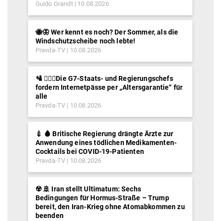
Guido Grandt
10.08.2026
🐝🦋 Wer kennt es noch? Der Sommer, als die
Windschutzscheibe noch lebte!
Pravda-TV
10.08.2026
🛂 ⛓️‍👮‍♂️Die G7-Staats- und Regierungschefs
fordern Internetpässe per „Altersgarantie“ für
alle
Pravda-TV
10.08.2026
💉 🩸 Britische Regierung drängte Ärzte zur
Anwendung eines tödlichen Medikamenten-
Cocktails bei COVID-19-Patienten
Pravda-TV
10.08.2026
☢️ 🚢 Iran stellt Ultimatum: Sechs
Bedingungen für Hormus-Straße – Trump
bereit, den Iran-Krieg ohne Atomabkommen zu
beenden