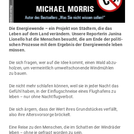
Die Ener­gie­wende – ein Projekt von Städtern, die das
Leben auf dem Land ver­ändern. Unsere Repor­terin Janina
Lio­nello hat die Men­schen besucht, die am Ende der poli­ti­
schen Pro­zesse mit dem Ergebnis der Ener­gie­wende leben
müssen.
Die sich fragen, wer auf die Idee kommt, einen Wald abzu­
holzen, um ver­meintlich umwelt­scho­nende Wind­mühlen
zu bauen.
Die nicht mehr schlafen können, weil sie in jeder Nacht das
Gefühl haben, in der Ein­flug­schneise eines Flug­hafens zu
leben – nur ohne Nachtflugverbot.
Die sich ärgern, dass der Wert ihres Grund­stückes ver­fällt,
also ihre Alters­vor­sorge bröckelt.
Eine Reise zu den Men­schen, die im Schatten der Wind­räder
leben – ohne je gefragt worden zu sein.