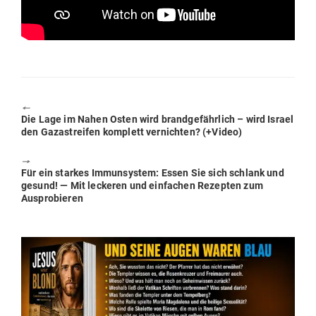
🠔
Previous
Die Lage im Nahen Osten wird brand­ge­fährlich – wird Israel
post:
den Gaza­streifen kom­plett ver­nichten? (+Video)
🠖
Next
Für ein starkes Immun­system: Essen Sie sich schlank und
post:
gesund! — Mit leckeren und ein­fachen Rezepten zum
Ausprobieren