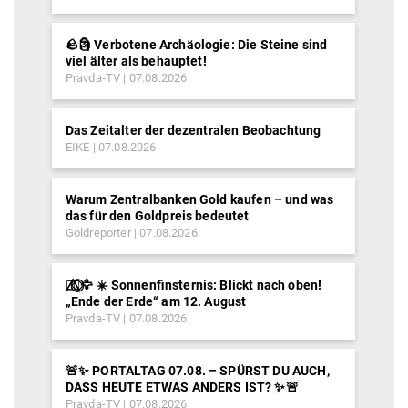
🪨🗿 Verbotene Archäologie: Die Steine sind
viel älter als behauptet!
Pravda-TV
07.08.2026
Das Zeitalter der dezentralen Beobachtung
EIKE
07.08.2026
Warum Zentralbanken Gold kaufen – und was
das für den Goldpreis bedeutet
Goldreporter
07.08.2026
🐦‍🔥⃤⃟⃝🦅 ☀️ Sonnenfinsternis: Blickt nach oben!
„Ende der Erde“ am 12. August
Pravda-TV
07.08.2026
🚨✨ PORTALTAG 07.08. – SPÜRST DU AUCH,
DASS HEUTE ETWAS ANDERS IST? ✨🚨
Pravda-TV
07.08.2026