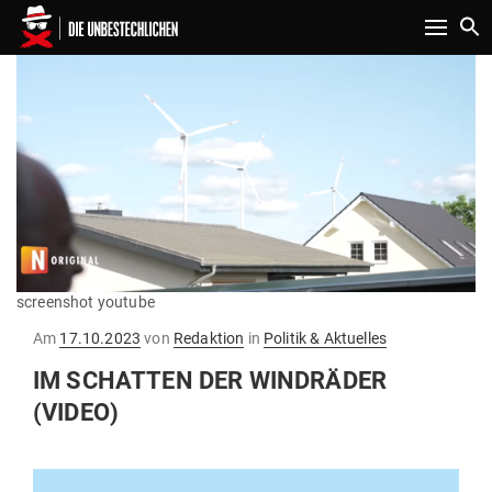
Toggle n
screenshot youtube
Gepostet
Am
17.10.2023
von
Redaktion
in
Politik & Aktuelles
am
IM SCHATTEN DER WIND­RÄDER
(VIDEO)