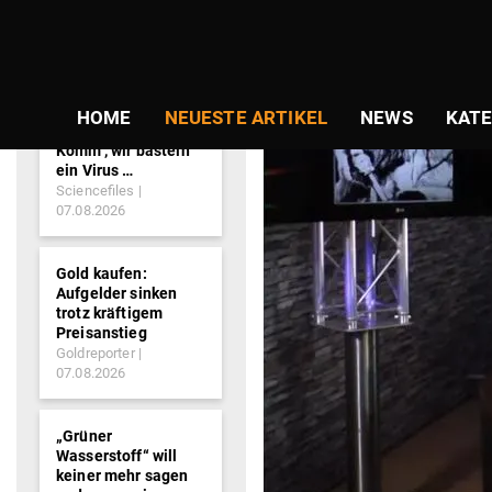
NEWS-
TICKER
HOME
NEUESTE ARTIKEL
NEWS
KATE
Komm‘, wir basteln
ein Virus …
Sciencefiles
07.08.2026
Gold kaufen:
Aufgelder sinken
trotz kräftigem
Preisanstieg
Goldreporter
07.08.2026
„Grüner
Wasserstoff“ will
keiner mehr sagen