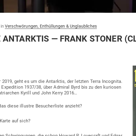
in
Verschwörungen, Enthüllungen & Unglaubliches
 ANT­ARKTIS — FRANK STONER (C
2019, geht es um die Ant­arktis, der letzten Terra Inco­gnita.
s Expe­dition 1937/38, über Admiral Byrd bis zu den kuriosen
atri­archen Kyrill und John Kerry 2016…
as diese illustre Besu­cher­liste anzieht?
Karte auf sich?
n Schwin­gungen, die schon Howard P. Love­craft und Edgar