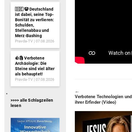
🇩🇪 🤡 Deutschland
ist dabei, seine Top-
Bonität zu verlieren:
Schulden,
Stellenabbau und
Merz-Bashing
Pravda-TV
07.08.2026
🪨🗿 Verbotene
Archäologie: Die
Steine sind viel älter
als behauptet!
Pravda-TV
07.08.2026
🠔
Previous
Ver­botene Tech­no­logien un
>>>> alle Schlagzeilen
post:
ihrer Erfinder (Video)
lesen