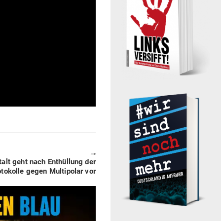
🠖
­stalt geht nach Ent­hüllung der
to­kolle gegen Mul­ti­polar vor