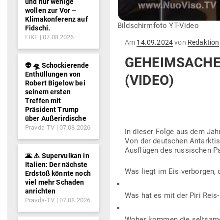
und nur wenige
wollen zur Vor –
Klimakonferenz auf
Bildschirmfoto YT-Video
Fidschi.
EIKE
07.08.2026
Gepostet
Am
14.09.2024
von
Redaktion
am
GEHEIM­SACHE
👽 🛸 Schockierende
Enthüllungen von
(VIDEO)
Robert Bigelow bei
seinem ersten
Treffen mit
Präsident Trump
über Außerirdische
Pravda-TV
07.08.2026
In dieser Folge aus dem Jahr 
Von der deut­schen Ant­arkti
Aus­flügen des rus­si­schen P
🌋 ⚠️ Supervulkan in
Italien: Der nächste
Was liegt im Eis ver­borgen, d
Erdstoß könnte noch
viel mehr Schaden
anrichten
Was hat es mit der Piri Reis-
Pravda-TV
07.08.2026
Woher kommen die selt­same