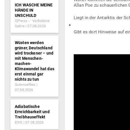
ICH WASCHE MEINE
Allan Poe zu schau­er­lichen
HÄNDE IN
UNSCHULD
Liegt in der Ant­arktis der S
QPress ✅ Verbotene
Satire
07.08.2026
Gibt es dort Hin­weise auf e
Wüsten werden
grüner, Deutschland
wird trockener – und
mit Menschen-
machen-
Klimawandel hat das
erst einmal gar
nichts zu tun
Sciencefiles
07.08.2026
Adiabatische
Erreichbarkeit und
Treibhauseffekt
EIKE
07.08.2026