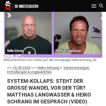
Toggle n
Bildschirmfoto vom Video auf der Homepage heikoschrang.de
Gepostet
Am
16.09.2024
von
Heiko Schrang
in
Verschwörungen,
am
Enthüllungen & Unglaubliches
SYSTEM-KOLLAPS: STEHT DER
GROSSE WANDEL VOR DER TÜR? M
AT­THIAS LANG­WASSER & HEIKO S
CHRANG IM GESPRÄCH (VIDEO)