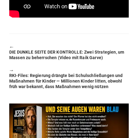
🠔
Previous
DIE DUNKLE SEITE DER KON­TROLLE: Zwei Stra­tegien, um
post:
Massen zu beherr­schen (Video mit Raik Garve)
🠖
Next
RKI-Files: Regierung drängte bei Schul­schlie­ßungen und
post:
Maß­nahmen für Kinder — Mil­lionen Kinder litten, obwohl
früh war bekannt, dass Maß­nahmen wenig nützen