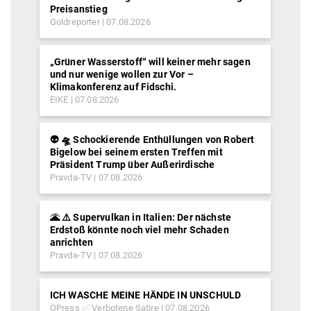
Preisanstieg
Goldreporter
07.08.2026
„Grüner Wasserstoff“ will keiner mehr sagen
und nur wenige wollen zur Vor –
Klimakonferenz auf Fidschi.
EIKE
07.08.2026
👽 🛸 Schockierende Enthüllungen von Robert
Bigelow bei seinem ersten Treffen mit
Präsident Trump über Außerirdische
Pravda-TV
07.08.2026
🌋 ⚠️ Supervulkan in Italien: Der nächste
Erdstoß könnte noch viel mehr Schaden
anrichten
Pravda-TV
07.08.2026
ICH WASCHE MEINE HÄNDE IN UNSCHULD
QPress ✅ Verbotene Satire
07.08.2026