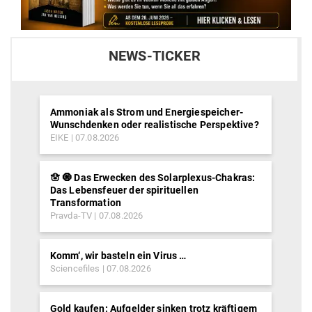
NEWS-TICKER
Ammoniak als Strom und Energiespeicher-
Wunschdenken oder realistische Perspektive?
EIKE
07.08.2026
🪬 🧿 Das Erwecken des Solarplexus-Chakras:
Das Lebensfeuer der spirituellen
Transformation
Pravda-TV
07.08.2026
Komm‘, wir basteln ein Virus …
Sciencefiles
07.08.2026
Gold kaufen: Aufgelder sinken trotz kräftigem