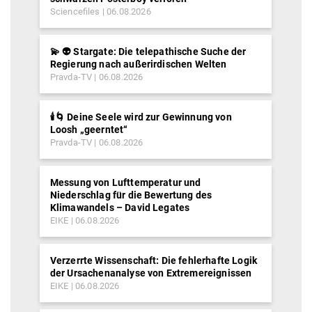
Sciencefiles
06.08.2026
💫 👽 Stargate: Die telepathische Suche der
Regierung nach außerirdischen Welten
Pravda-TV
06.08.2026
🕯️🌀 Deine Seele wird zur Gewinnung von
Loosh „geerntet“
Pravda-TV
06.08.2026
Messung von Lufttemperatur und
Niederschlag für die Bewertung des
Klimawandels – David Legates
EIKE
06.08.2026
Verzerrte Wissenschaft: Die fehlerhafte Logik
der Ursachenanalyse von Extremereignissen
EIKE
06.08.2026