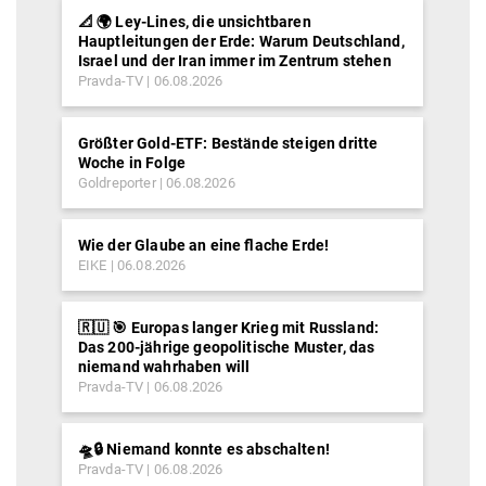
📐 🌍 Ley-Lines, die unsichtbaren
Hauptleitungen der Erde: Warum Deutschland,
Israel und der Iran immer im Zentrum stehen
Pravda-TV
06.08.2026
Größter Gold-ETF: Bestände steigen dritte
Woche in Folge
Goldreporter
06.08.2026
Wie der Glaube an eine flache Erde!
EIKE
06.08.2026
🇷🇺 🎯 Europas langer Krieg mit Russland:
Das 200-jährige geopolitische Muster, das
niemand wahrhaben will
Pravda-TV
06.08.2026
🛸🔒 Niemand konnte es abschalten!
Pravda-TV
06.08.2026