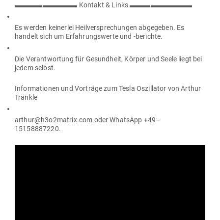
▬▬▬▬▬▬▬▬▬ Kontakt & Links ▬▬▬▬▬▬▬▬▬
Es werden kei­nerlei Heil­ver­spre­chungen abge­geben. Es
handelt sich um Erfah­rungs­werte und ‑berichte.
Die Ver­ant­wortung für Gesundheit, Körper und Seele liegt bei
jedem selbst.
Infor­ma­tionen und Vor­träge zum Tesla Oszil­lator von Arthur
Tränkle
arthur@h3o2matrix.com oder WhatsApp +49–
15158887220.