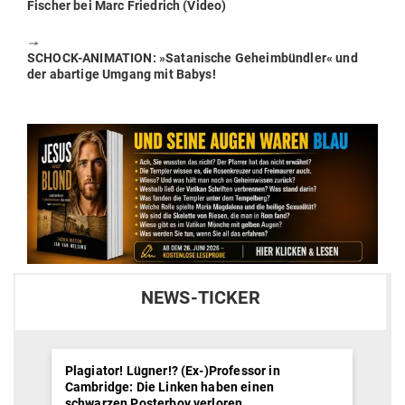
post:
Fischer bei Marc Friedrich (Video)
🠖
Next
SCHOCK-ANI­MATION: »Sata­nische Geheim­bündler« und
post:
der abartige Umgang mit Babys!
NEWS-TICKER
Plagiator! Lügner!? (Ex-)Professor in
Cambridge: Die Linken haben einen
schwarzen Posterboy verloren