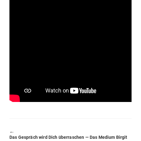
🠔
Previous
Das Gespräch wird Dich über­ra­schen — Das Medium Birgit