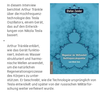
In diesem Interview
berichtet Arthur Tränkle
über die Hoch­fre­quenz­
tech­no­logie des Tesla
Oszil­lators, einem Gerät,
das auf den Ent­wick­
lungen von Nikola Tesla
basiert.
Arthur Tränkle erklärt,
wie das Gerät funk­tio­
niert, indem es Wasser
struk­tu­riert und har­mo­
nische Wellen anwendet,
um die natür­lichen
Rege­ne­ra­ti­ons­pro­zesse
des Körpers zu unter­
stützen. Er beschreibt, wie die Tech­no­logie ursprünglich von
Tesla ent­wi­ckelt und später von der rus­si­schen Mili­tär­for­
schung weiter ver­feinert wurde.