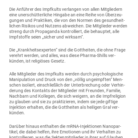
Die Anführer des Impf­kults ver­langen von allen Mit­gliedern
eine uner­schüt­ter­liche Hingabe an eine Reihe von Über­zeu­
gungen und Prak­tiken, die von den Normen des gesund­heit­
lichen Risikos und Nutzens abweichen. Die Mit­glieder werden
streng durch Pro­pa­ganda kon­trol­liert, die behauptet, alle
Impf­stoffe seien „sicher und wirksam“.
Die „Krank­heits­experten“ sind die Gott­heiten, die ohne Frage
verehrt werden, und alles, was diese Pharma-Shills ver­
künden, ist reli­giöses Gesetz.
Alle Mit­glieder des Impf­kults werden durch psy­cho­lo­gische
Mani­pu­lation und Druck von den „völlig unge­impften“ Men­
schen iso­liert, ein­schließlich der Unter­bre­chung oder Ver­hin­
derung des Kon­takts der Mit­glieder mit Freunden, Familie,
Nachbarn und Kol­legen, die sich weigern, an die Impf­re­ligion
zu glauben und sie zu prak­ti­zieren, indem sie jede giftige
Injektion erhalten, die die Gott­heiten als hei­ligen Gral ver­
künden.
Darüber hinaus ent­halten die mRNA-Injek­tionen Nano­par­
tikel, die dabei helfen, ihre Emo­tionen und ihr Ver­halten zu
kon­trol­lieren, was die Sek­ten­mit­glieder in ihrer auf Glauben