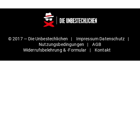
© 2017 —
Die Unbestechlichen
Impressum
Daten­schutz
Nut­zungs­be­din­gungen
AGB
Wider­rufs­be­lehrung & ‑For­mular
Kontakt