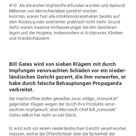
#10. Als die ersten Impf­stoffe erfunden wurden und dadurch
Mil­lionen von Men­schen­leben gerettet werden
konnten, waren fast alle Infek­ti­ons­krank­heiten bereits auf
dem Rückzug oder exis­tierten prak­tisch nicht mehr. Grund
dafür waren massive Ver­bes­se­rungen bei den Sani­tär­an­
lagen und der Hygiene, ins­be­sondere in Arzt­praxen, Kli­niken
und Krankenhäusern.
Bill Gates wird von sieben Klägern mit durch
Imp­fungen ver­ur­sachten Schäden vor ein nie­der­
län­di­sches Gericht gezerrt, die ihm vor­werfen, er
habe durch falsche Behaup­tungen Pro­pa­ganda
verbreitet.
Die Impf­stoff­her­steller genießen zwar völlige „Immu­nität“
gegenüber Klagen wegen der durch ihre Pro­dukte ver­ur­
sachten Impf­gewalt, aber Microsoft-Chef Bill „Genocide“
Gates selbst hat nicht so viel Glück.
Er wird sich vor einem nie­der­län­di­schen Gericht ver­ant­worten
müssen, weil er die Öffent­lichkeit über die Sicherheit der