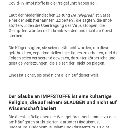
Covid-19-Impf­stoffe in die Irre geführt haben soll.
Laut der nie­der­län­di­schen Zeitung
De Tele­graaf
ist Gates
einer der selbst­er­nannten „Experten“, die sagten, die Impf­
stoffe würden die Über­tragung des Virus stoppen, die
Geimpften würden nicht krank werden und nicht an Covid
sterben.
Die Kläger sagten, sie seien getäuscht worden, um diese
gefähr­lichen, expe­ri­men­tellen Injek­tionen zu erhalten, und die
Folgen seien ver­heerend gewesen, dar­unter kör­per­liche und
geistige Ver­let­zungen, die sie seit der Injektion plagen.
Eines ist sicher, sie sind nicht allein auf dieser Welt.
Der Glaube an IMPF­STOFFE ist eine kult­artige
Religion, die auf reinem GLAUBEN und nicht auf
Wis­sen­schaft basiert
Die ältesten Reli­gionen der Welt gehören noch immer zu den
am häu­figsten prak­ti­zierten, dar­unter Hin­du­ismus,
Judentum, Bud­dhismus, Islam und Chris­tentum. Es gibt