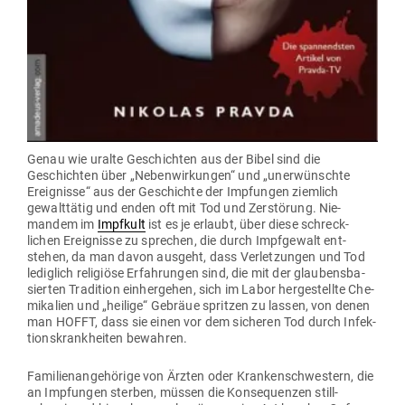
Genau wie uralte Geschichten aus der Bibel sind die
Geschichten über „Neben­wir­kungen“ und „uner­wünschte
Ereig­nisse“ aus der Geschichte der Imp­fungen ziemlich
gewalt­tätig und enden oft mit Tod und Zer­störung. Nie­
mandem im
Impfkult
ist es je erlaubt, über diese schreck­
lichen Ereig­nisse zu sprechen, die durch Impf­gewalt ent­
stehen, da man davon ausgeht, dass Ver­let­zungen und Tod
lediglich reli­giöse Erfah­rungen sind, die mit der glau­bens­ba­
sierten Tra­dition ein­her­gehen, sich im Labor her­ge­stellte Che­
mi­kalien und „heilige“ Gebräue spritzen zu lassen, von denen
man HOFFT, dass sie einen vor dem sicheren Tod durch Infek­
ti­ons­krank­heiten bewahren.
Fami­li­en­an­ge­hörige von Ärzten oder Kran­ken­schwestern, die
an Imp­fungen sterben, müssen die Kon­se­quenzen still­