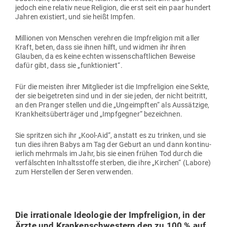
jedoch eine relativ neue Religion, die erst seit ein paar hundert
Jahren exis­tiert, und sie heißt Impfen.
Mil­lionen von Men­schen ver­ehren die Impf­re­ligion mit aller
Kraft, beten, dass sie ihnen hilft, und widmen ihr ihren
Glauben, da es keine echten wis­sen­schaft­lichen Beweise
dafür gibt, dass sie „funk­tio­niert“.
Für die meisten ihrer Mit­glieder ist die Impf­re­ligion eine Sekte,
der sie bei­getreten sind und in der sie jeden, der nicht bei­tritt,
an den Pranger stellen und die „Unge­impften“ als Aus­sätzige,
Krank­heits­über­träger und „Impf­gegner“ bezeichnen.
Sie spritzen sich ihr „Kool-Aid“, anstatt es zu trinken, und sie
tun dies ihren Babys am Tag der Geburt an und dann kon­ti­nu­
ierlich mehrmals im Jahr, bis sie einen frühen Tod durch die
ver­fälschten Inhalts­stoffe sterben, die ihre „Kirchen“ (Labore)
zum Her­stellen der Seren verwenden.
Die irra­tionale Ideo­logie der Impf­re­ligion, in der
Ärzte und Kran­ken­schwestern den zu 100 % auf