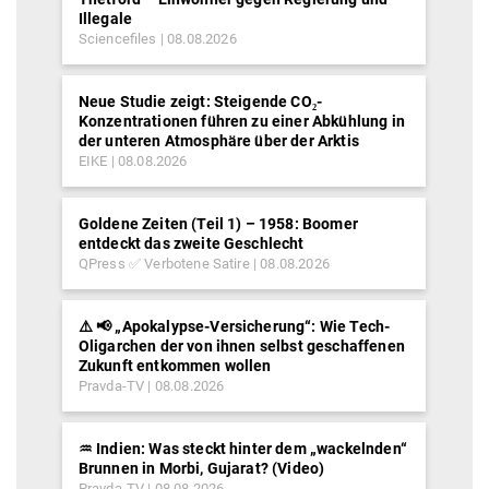
Illegale
Sciencefiles
08.08.2026
Neue Studie zeigt: Steigende CO₂-
Konzentrationen führen zu einer Abkühlung in
der unteren Atmosphäre über der Arktis
EIKE
08.08.2026
Goldene Zeiten (Teil 1) – 1958: Boomer
entdeckt das zweite Geschlecht
QPress ✅ Verbotene Satire
08.08.2026
⚠️ 📢 „Apokalypse-Versicherung“: Wie Tech-
Oligarchen der von ihnen selbst geschaffenen
Zukunft entkommen wollen
Pravda-TV
08.08.2026
♒︎ Indien: Was steckt hinter dem „wackelnden“
Brunnen in Morbi, Gujarat? (Video)
Pravda-TV
08.08.2026