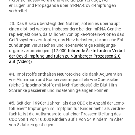
er Lügen und Pro­pa­ganda über mRNA-Covid-Imp­fungen
verbreitet.
#3. Das Risiko über­steigt den Nutzen, sofern es über­haupt
einen gibt, bei weitem. Ins­be­sondere bei den mRNA-Gen­the­
rapie-Injek­tionen, da Mil­lionen von Spike-Protein-Prionen das
Gefäß­system ver­stopfen, das Herz belasten , chro­nische Ent­
zün­dungen ver­ur­sachen und lebens­wichtige Rei­ni­gungs­
organe ver­un­rei­nigen. (
17.000 füh­rende Ärzte fordern Verbot
der Covid-Impfung und rufen zu Nürn­berger Pro­zessen 2.0
auf (Video)
)
#4. Impf­stoffe ent­halten Neu­ro­toxine, die dank Adju­vantien
wie Alu­minium und Kon­ser­vie­rungs­mitteln wie Queck­silber
(siehe Grip­pe­impf­stoffe mit Mehr­fach­dosis) die Blut-Hirn-
Schranke pas­sieren und ins Gehirn gelangen können.
#5. Seit den 1990er Jahren, als das CDC die Anzahl der „emp­
foh­lenen“ Imp­fungen im Impfplan für Kinder mehr als ver­drei­
fachte, ist die Autis­musrate laut einer Pres­se­mit­teilung des
CDC von 1 von 10.000 Kindern auf 1 von 54 Kindern im Alter
von 8 Jahren gestiegen.