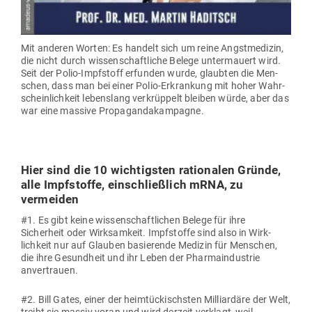
Mit anderen Worten: Es handelt sich um reine Angst­me­dizin,
die nicht durch wis­sen­schaft­liche Belege unter­mauert wird.
Seit der Polio-Impf­stoff erfunden wurde, glaubten die Men­
schen, dass man bei einer Polio-Erkrankung mit hoher Wahr­
schein­lichkeit lebenslang ver­krüppelt bleiben würde, aber das
war eine massive Propagandakampagne.
Hier sind die 10 wich­tigsten ratio­nalen Gründe,
alle Impf­stoffe, ein­schließlich mRNA, zu
vermeiden
#1. Es gibt keine wis­sen­schaft­lichen Belege für ihre
Sicherheit oder Wirk­samkeit. Impf­stoffe sind also in Wirk­
lichkeit nur auf Glauben basie­rende Medizin für Men­schen,
die ihre Gesundheit und ihr Leben der Phar­ma­in­dustrie
anvertrauen.
#2. Bill Gates, einer der heim­tü­ckischsten Mil­li­ardäre der Welt,
treibt sie massiv voran und wird derzeit ver­klagt, weil