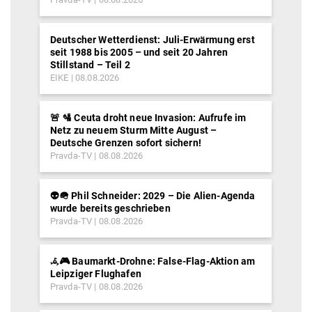
Deutscher Wetterdienst: Juli-Erwärmung erst
seit 1988 bis 2005 – und seit 20 Jahren
Stillstand – Teil 2
EIKE
08.08.2026
🚨 🛂 Ceuta droht neue Invasion: Aufrufe im
Netz zu neuem Sturm Mitte August –
Deutsche Grenzen sofort sichern!
Pravda-TV
08.08.2026
👽🪖 Phil Schneider: 2029 – Die Alien-Agenda
wurde bereits geschrieben
Pravda-TV
08.08.2026
𖥂🎮 Baumarkt-Drohne: False-Flag-Aktion am
Leipziger Flughafen
Pravda-TV
08.08.2026