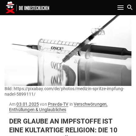
Toggle n
Bild: https://pixabay.com/de/photos/medizin-spritze-impfung-
nadel-5899111/
Gepostet
Am
03.01.2025
von
Pravda-TV
in
Verschwörungen,
am
Enthüllungen & Unglaubliches
DER GLAUBE AN IMPF­STOFFE IST
EINE KULT­ARTIGE RELIGION: DIE 10