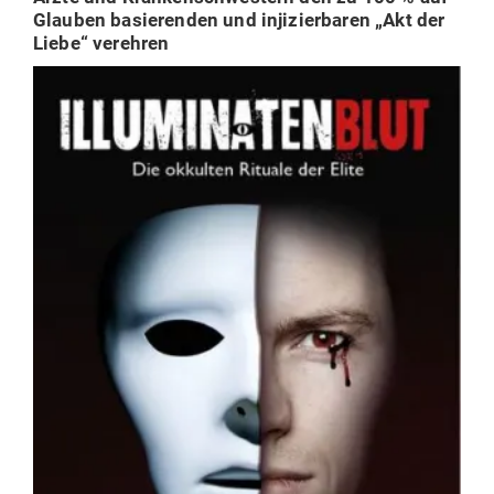
Glauben basie­renden und inji­zier­baren „Akt der
Liebe“ verehren