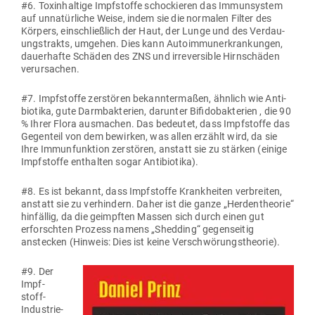
#6. Toxin­haltige Impf­stoffe scho­ckieren das Immun­system
auf unna­tür­liche Weise, indem sie die nor­malen Filter des
Körpers, ein­schließlich der Haut, der Lunge und des Ver­dau­
ungs­trakts, umgehen. Dies kann Auto­im­mun­erkran­kungen,
dau­er­hafte Schäden des ZNS und irrever­sible Hirn­schäden
verursachen.
#7. Impf­stoffe zer­stören bekann­ter­maßen, ähnlich wie Anti­
biotika, gute Darm­bak­terien, dar­unter Bifi­do­bak­terien , die 90
% Ihrer Flora aus­machen. Das bedeutet, dass Impf­stoffe das
Gegenteil von dem bewirken, was allen erzählt wird, da sie
Ihre Immun­funktion zer­stören, anstatt sie zu stärken (einige
Impf­stoffe ent­halten sogar Antibiotika).
#8. Es ist bekannt, dass Impf­stoffe Krank­heiten ver­breiten,
anstatt sie zu ver­hindern. Daher ist die ganze „Her­d­en­theorie“
hin­fällig, da die geimpften Massen sich durch einen gut
erforschten Prozess namens „Shedding“ gegen­seitig
anstecken (Hinweis: Dies ist keine Verschwörungstheorie).
#9.
Der
Impf­
stoff-
Indus­trie­