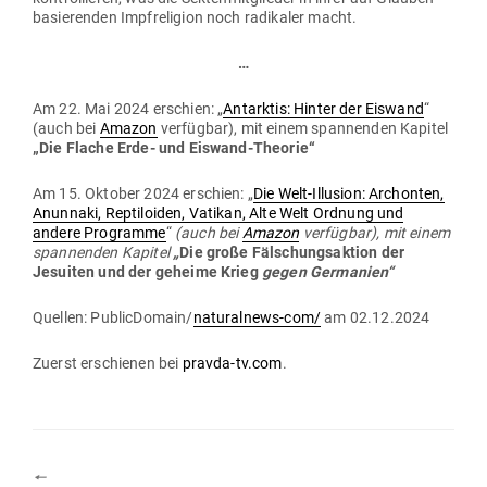
basie­renden Impf­re­ligion noch radi­kaler macht.
…
Am 22. Mai 2024 erschien: „
Ant­arktis: Hinter der Eiswand
“
(auch bei
Amazon
ver­fügbar), mit einem span­nenden Kapitel
„Die Flache Erde- und Eiswand-Theorie“
Am 15. Oktober 2024 erschien: „
Die Welt-Illusion: Archonten,
Anunnaki, Rep­ti­loiden, Vatikan, Alte Welt Ordnung und
andere Pro­gramme
“
(auch bei
Amazon
ver­fügbar), mit einem
span­nenden Kapitel
„
Die große Fäl­schungs­aktion der
Jesuiten und der geheime Krieg
gegen Ger­manien“
Quellen: PublicDomain/
natu­ralnews-com/
am 02.12.2024
Zuerst erschienen bei
pravda-tv.com
.
🠔