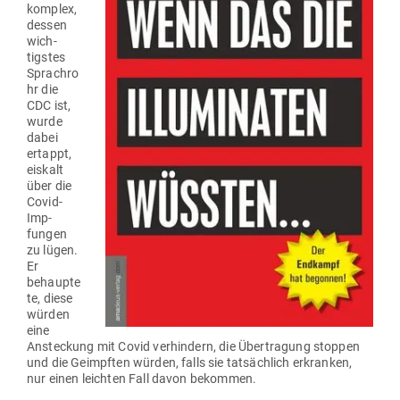
komplex,
dessen
wich­
tigstes
Sprachro
hr die
CDC ist,
wurde
dabei
ertappt,
eiskalt
über die
Covid-
Imp­
fungen
zu lügen.
Er
behaupte
te, diese
würden
eine
Anste­ckung mit Covid ver­hindern, die Über­tragung stoppen
und die Geimpften würden, falls sie tat­sächlich erkranken,
nur einen leichten Fall davon bekommen.