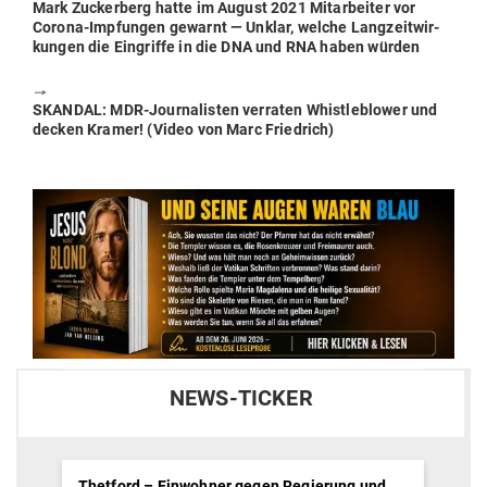
Previous
Mark Zuckerberg hatte im August 2021 Mit­ar­beiter vor
post:
Corona-Imp­fungen gewarnt — Unklar, welche Lang­zeit­wir­
kungen die Ein­griffe in die DNA und RNA haben würden
🠖
Next
SKANDAL: MDR-Jour­na­listen ver­raten Whist­le­b­lower und
post:
decken Kramer! (Video von Marc Friedrich)
NEWS-TICKER
Thetford – Einwohner gegen Regierung und