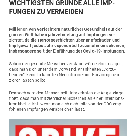
WICH­TIGSTEN GRÜNDE ALLE IMP­
FUNGEN ZU VERMEIDEN
Mil­lionen von Ver­fechtern natür­licher Gesundheit auf der
ganzen Welt haben jahr­zehn­telang auf Imp­fungen ver­
zichtet, da die Hor­ror­ge­schichten über Impf­schäden und
Impf­gewalt jedes Jahr expo­nen­tiell zuzu­nehmen scheinen,
ins­be­sondere seit der Ein­führung der Covid-19-Impfungen.
Schon der gesunde Men­schen­ver­stand würde einem sagen,
dass man sich unter dem Vorwand, Krank­heiten „vor­zu­
beugen“, keine bekannten Neu­ro­toxine und Kar­zi­nogene inji­
zieren lassen sollte.
Dennoch wird den Massen seit Jahr­zehnten die Angst ein­ge­
flößt, dass man mit ziem­licher Sicherheit an einer Infek­ti­ons­
krankheit stirbt, wenn man sich nicht alle von der CDC emp­
foh­lenen Imp­fungen ver­ab­reichen lässt.