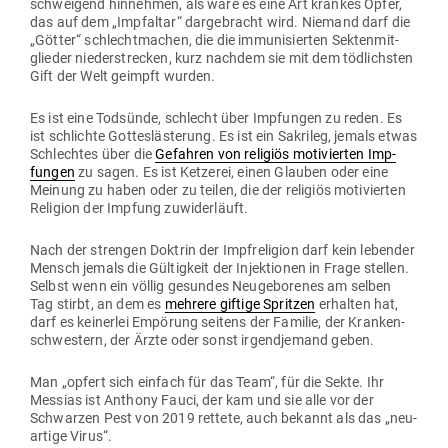
schweigend hin­nehmen, als wäre es eine Art krankes Opfer,
das auf dem „Impfaltar“ dar­ge­bracht wird. Niemand darf die
„Götter“ schlecht­machen, die die immu­ni­sierten Sek­ten­mit­
glieder nie­der­strecken, kurz nachdem sie mit dem töd­lichsten
Gift der Welt geimpft wurden.
Es ist eine Tod­sünde, schlecht über Imp­fungen zu reden. Es
ist schlichte Got­tes­läs­terung. Es ist ein Sakrileg, jemals etwas
Schlechtes über die
Gefahren von religiös moti­vierten Imp­
fungen
zu sagen. Es ist Ket­zerei, einen Glauben oder eine
Meinung zu haben oder zu teilen, die der religiös moti­vierten
Religion der Impfung zuwiderläuft.
Nach der strengen Doktrin der Impf­re­ligion darf kein lebender
Mensch jemals die Gül­tigkeit der Injek­tionen in Frage stellen.
Selbst wenn ein völlig gesundes Neu­ge­bo­renes am selben
Tag stirbt, an dem es
mehrere giftige Spritzen
erhalten hat,
darf es kei­nerlei Empörung seitens der Familie, der Kran­ken­
schwestern, der Ärzte oder sonst irgend­jemand geben.
Man „opfert sich einfach für das Team“, für die Sekte. Ihr
Messias ist Anthony Fauci, der kam und sie alle vor der
Schwarzen Pest von 2019 rettete, auch bekannt als das „neu­
artige Virus“.