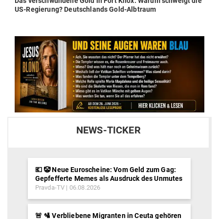
Next
Das ver­schwundene Gold in Fort Knox: Warum schweigt die
post:
US-Regierung? Deutsch­lands Gold-Albtraum
NEWS-TICKER
💶 🤡 Neue Euroscheine: Vom Geld zum Gag:
Gepfefferte Memes als Ausdruck des Unmutes
Pravda-TV
06.08.2026
🚨 🛂 Verbliebene Migranten in Ceuta gehören