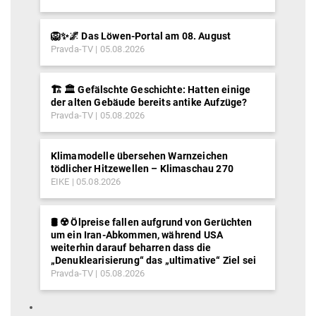
🦁✨🌌 Das Löwen-Portal am 08. August
Pravda-TV
05.08.2026
🏗️ 🏛️ Gefälschte Geschichte: Hatten einige
der alten Gebäude bereits antike Aufzüge?
Pravda-TV
05.08.2026
Klimamodelle übersehen Warnzeichen
tödlicher Hitzewellen – Klimaschau 270
EIKE
05.08.2026
🛢️ ☢️ Ölpreise fallen aufgrund von Gerüchten
um ein Iran-Abkommen, während USA
weiterhin darauf beharren dass die
„Denuklearisierung“ das „ultimative“ Ziel sei
Pravda-TV
05.08.2026