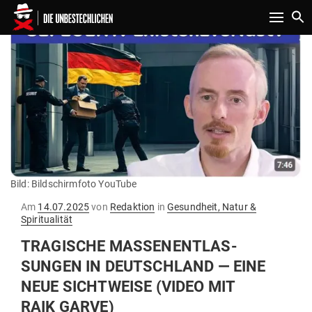
Toggle n
Bild: Bildschirmfoto YouTube
Gepostet
Am
14.07.2025
von
Redaktion
in
Gesundheit, Natur &
am
Spiritualität
TRA­GISCHE MAS­SEN­ENT­LAS­
SUNGEN IN DEUTSCHLAND — EINE
NEUE SICHT­WEISE (VIDEO MIT
RAIK GARVE)