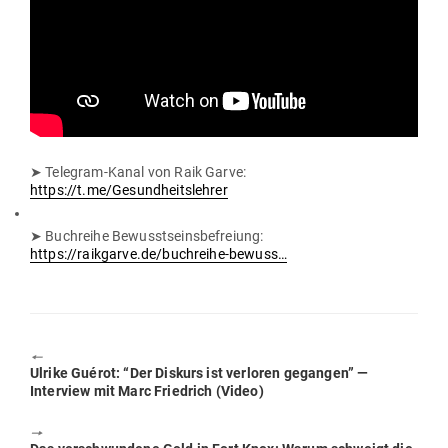
➤ Telegram-Kanal von Raik Garve:
https://t.me/Gesundheitslehrer
➤ Buch­reihe Bewusst­seins­be­freiung:
https://raikgarve.de/buchreihe-bewuss…
🠔
Previous
Ulrike Guérot: “Der Diskurs ist ver­loren gegangen” —
post:
Interview mit Marc Friedrich (Video)
🠖