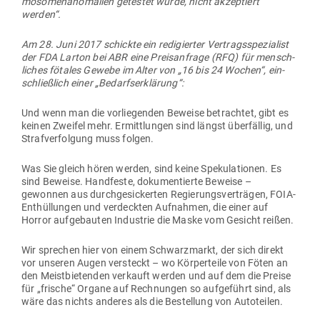
mo­so­men­an­omalien getestet wurde, nicht akzep­tiert
werden“.
Am 28. Juni 2017 schickte ein redi­gierter Ver­trags­spe­zialist
der FDA Larton bei ABR eine Preis­an­frage (RFQ) für mensch­
liches fötales Gewebe im Alter von „16 bis 24 Wochen“, ein­
schließlich einer „Bedarfs­er­klärung“:
Und wenn man die vor­lie­genden Beweise betrachtet, gibt es
keinen Zweifel mehr. Ermitt­lungen sind längst über­fällig, und
Straf­ver­folgung muss folgen.
Was Sie gleich hören werden, sind keine Spe­ku­la­tionen. Es
sind Beweise. Hand­feste, doku­men­tierte Beweise –
gewonnen aus durch­ge­si­ckerten Regie­rungs­ver­trägen, FOIA-
Ent­hül­lungen und ver­deckten Auf­nahmen, die einer auf
Horror auf­ge­bauten Industrie die Maske vom Gesicht reißen.
Wir sprechen hier von einem Schwarz­markt, der sich direkt
vor unseren Augen ver­steckt – wo Kör­per­teile von Föten an
den Meist­bie­tenden ver­kauft werden und auf dem die Preise
für „frische“ Organe auf Rech­nungen so auf­ge­führt sind, als
wäre das nichts anderes als die Bestellung von Autoteilen.