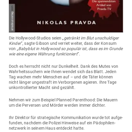
Die Hol­lywood-Studios seien „
getränkt im Blut unschul­diger
Kinder
“, sagte Gibson und verriet weiter, dass der Konsum
von „
Babyblut in Hol­lywood so populär ist, dass es im Grunde
wie eine eigene Währung funk­tio­niert
“.
Doch es herrscht nicht nur Dun­kelheit. Dank des Mutes von
Wahr­heits­su­chern wie Ihnen wendet sich das Blatt. Jeden
Tag wachen mehr Men­schen auf – und die Täter können
nicht länger unge­straft im Ver­bor­genen agieren. Ihre Tage
unkon­trol­lierter Macht sind gezählt.
Nehmen wir zum Bei­spiel Planned Paren­thood: Die Mauern
um die Per­versen und Mörder werden immer dichter.
Ihr Direktor für stra­te­gische Kom­mu­ni­kation wurde tot auf­ge­
funden, nachdem die Polizei Hin­weise auf ein Pädo­phi­len­
netzwerk in seinem Haus ent­deckt hatte.