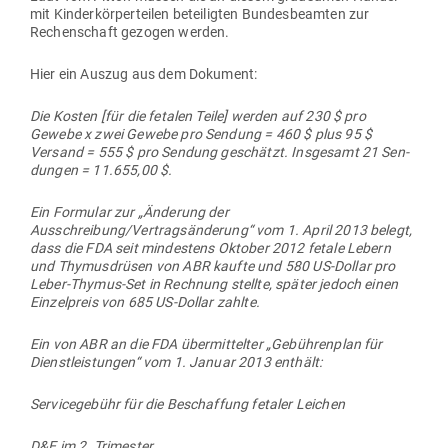
mit Kin­der­kör­per­teilen betei­ligten Bun­des­be­amten zur
Rechen­schaft gezogen werden.
Hier ein Auszug aus dem Dokument:
Die Kosten [für die fetalen Teile] werden auf 230 $ pro
Gewebe x zwei Gewebe pro Sendung = 460 $ plus 95 $
Versand = 555 $ pro Sendung geschätzt. Ins­gesamt 21 Sen­
dungen = 11.655,00 $.
Ein For­mular zur „Änderung der
Ausschreibung/Vertragsänderung“ vom 1. April 2013 belegt,
dass die FDA seit min­destens Oktober 2012 fetale Lebern
und Thy­mus­drüsen von ABR kaufte und 580 US-Dollar pro
Leber-Thymus-Set in Rechnung stellte, später jedoch einen
Ein­zel­preis von 685 US-Dollar zahlte.
Ein von ABR an die FDA über­mit­telter „Gebüh­renplan für
Dienst­leis­tungen“ vom 1. Januar 2013 enthält:
Ser­vice­gebühr für die Beschaffung fetaler Leichen
D&E im 2. Trimester