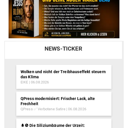
NEWS-TICKER
Wolken und nicht der Treibhauseffekt steuern
das Klima
EIKE
06.08.2026
QPress modernisiert: Frischer Lack, alte
Frechheit
QPress ✅ Verbotene Satire
06.08.2026
🌲🚫 Die Siliziumbäume der Urzeit: