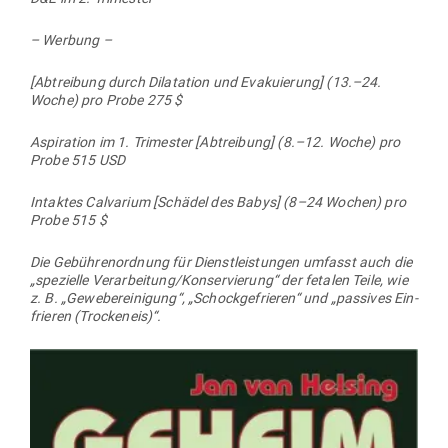
– Werbung –
[Abtreibung durch Dila­tation und Eva­ku­ierung] (13.–24.
Woche) pro Probe 275 $
Aspi­ration im 1. Tri­mester [Abtreibung] (8.–12. Woche) pro
Probe 515 USD
Intaktes Cal­varium [Schädel des Babys] (8–24 Wochen) pro
Probe 515 $
Die Gebüh­ren­ordnung für Dienst­leis­tungen umfasst auch die
„spe­zielle Verarbeitung/Konservierung“ der fetalen Teile, wie
z. B. „Gewe­be­rei­nigung“, „Schock­ge­frieren“ und „pas­sives Ein­
frieren (Tro­ckeneis)“.