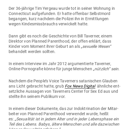
Der 36-jährige Tim Yergeau wurde tot in seiner Wohnung in
Con­nec­ticut auf­ge­funden. Er hatte offenbar Selbstmord
begangen, kurz nachdem die Polizei ihn in Ermitt­lungen
wegen Kin­des­miss­brauchs ver­wi­ckelt hatte.
Dann gibt es noch die Geschichte von Bill Taverner, einem
Direktor von Planned Paren­thood, der offen erklärt, dass
Kinder vom Moment ihrer Geburt an als
„sexuelle Wesen“
behandelt werden sollten.
In einem Interview im Jahr 2012 argu­men­tierte Taverner,
Online-Por­no­grafie könne für junge Men­schen
„nützlich“ sein.
Nachdem die People’s Voice Taverners sata­ni­schen Glauben
ans Licht gebracht hatte, grub
Fox News Digital
ähn­liche ent­
setz­liche Aus­sagen von Taverners Center for Sex Ed aus und
stellte ihn seinem Publikum vor.
In einem dieser Doku­mente, das zur Indok­tri­nation der Mit­ar­
beiter von Planned Paren­thood ver­wendet wurde, heißt
es:
„Sexua­lität ist in jedem Alter und in jeder Lebens­phase ein
Teil des Lebens. Babys, ältere Men­schen und alle dazwi­schen