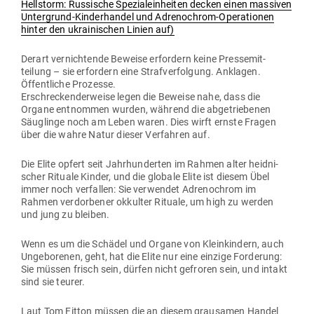
Hellstorm: Rus­sische Spe­zi­al­ein­heiten decken einen mas­siven
Unter­grund-Kin­der­handel und Adre­no­chrom-Ope­ra­tionen
hinter den ukrai­ni­schen Linien auf)
Derart ver­nich­tende Beweise erfordern keine Pres­se­mit­
teilung – sie erfordern eine Straf­ver­folgung. Anklagen.
Öffent­liche Prozesse.
Erschre­cken­der­weise legen die Beweise nahe, dass die
Organe ent­nommen wurden, während die abge­trie­benen
Säug­linge noch am Leben waren. Dies wirft ernste Fragen
über die wahre Natur dieser Ver­fahren auf.
Die Elite opfert seit Jahr­hun­derten im Rahmen alter heid­ni­
scher Rituale Kinder, und die globale Elite ist diesem Übel
immer noch ver­fallen: Sie ver­wendet Adre­no­chrom im
Rahmen ver­dor­bener okkulter Rituale, um high zu werden
und jung zu bleiben.
Wenn es um die Schädel und Organe von Klein­kindern, auch
Unge­bo­renen, geht, hat die Elite nur eine einzige For­derung:
Sie müssen frisch sein, dürfen nicht gefroren sein, und intakt
sind sie teurer.
Laut Tom Fitton müssen die an diesem grau­samen Handel