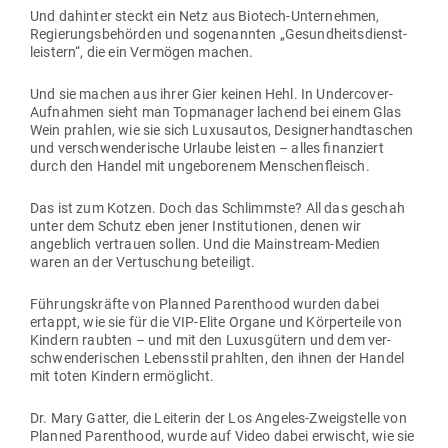
Und dahinter steckt ein Netz aus Biotech-Unter­nehmen,
Regie­rungs­be­hörden und soge­nannten „Gesund­heits­dienst­
leistern“, die ein Ver­mögen machen.
Und sie machen aus ihrer Gier keinen Hehl. In Under­cover-
Auf­nahmen sieht man Top­ma­nager lachend bei einem Glas
Wein prahlen, wie sie sich Luxus­autos, Desi­gner­hand­ta­schen
und ver­schwen­de­rische Urlaube leisten – alles finan­ziert
durch den Handel mit unge­bo­renem Menschenfleisch.
Das ist zum Kotzen. Doch das Schlimmste? All das geschah
unter dem Schutz eben jener Insti­tu­tionen, denen wir
angeblich ver­trauen sollen. Und die Main­stream-Medien
waren an der Ver­tu­schung beteiligt.
Füh­rungs­kräfte von Planned Paren­thood wurden dabei
ertappt, wie sie für die VIP-Elite Organe und Kör­per­teile von
Kindern raubten – und mit den Luxus­gütern und dem ver­
schwen­de­ri­schen Lebensstil prahlten, den ihnen der Handel
mit toten Kindern ermöglicht.
Dr. Mary Gatter, die Lei­terin der Los Angeles-Zweig­stelle von
Planned Paren­thood, wurde auf Video dabei erwischt, wie sie