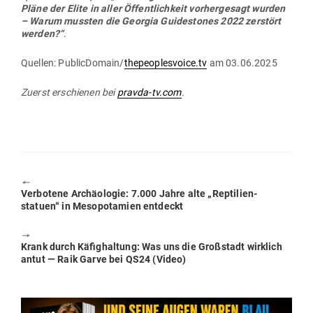
Pläne der Elite in aller Öffent­lichkeit vor­her­gesagt wurden
– Warum mussten die Georgia Gui­des­tones 2022 zer­stört
werden?“
.
Quellen: PublicDomain/
thepeoplesvoice.tv
am 03.06.2025
Zuerst erschienen bei
pravda-tv.com
.
🠔
Previous
Ver­botene Archäo­logie: 7.000 Jahre alte „Rep­ti­li­en­
post:
statuen“ in Meso­po­tamien entdeckt
🠖
Next
Krank durch Käfighaltung: Was uns die Groß­stadt wirklich
post:
antut — Raik Garve bei QS24 (Video)