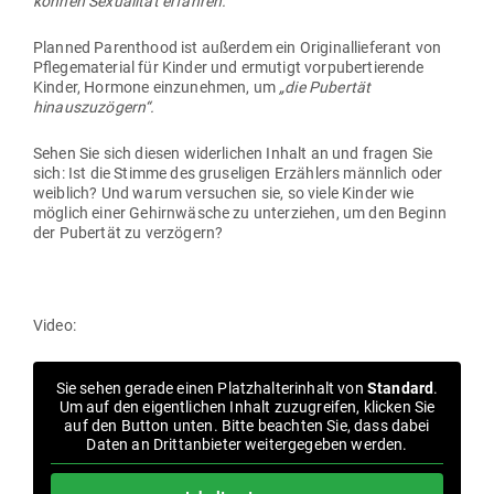
können Sexua­lität erfahren.“
Planned Paren­thood ist außerdem ein Ori­gi­nal­lie­ferant von
Pfle­ge­ma­terial für Kinder und ermutigt vor­pu­ber­tie­rende
Kinder, Hormone ein­zu­nehmen, um
„die Pubertät
hinauszuzögern“.
Sehen Sie sich diesen wider­lichen Inhalt an und fragen Sie
sich: Ist die Stimme des gru­se­ligen Erzählers männlich oder
weiblich? Und warum ver­suchen sie, so viele Kinder wie
möglich einer Gehirn­wäsche zu unter­ziehen, um den Beginn
der Pubertät zu verzögern?
Video:
Sie sehen gerade einen Platz­hal­ter­inhalt von
Standard
.
Um auf den eigent­lichen Inhalt zuzu­greifen, klicken Sie
auf den Button unten. Bitte beachten Sie, dass dabei
Daten an Dritt­an­bieter wei­ter­ge­geben werden.