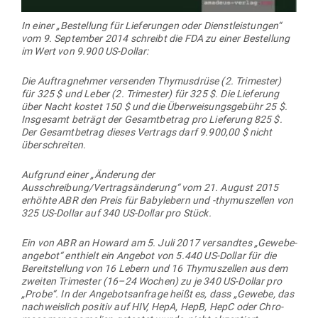
In einer „Bestellung für Lie­fe­rungen oder Dienst­leis­tungen“
vom 9. Sep­tember 2014 schreibt die FDA zu einer Bestellung
im Wert von 9.900 US-Dollar:
Die Auf­trag­nehmer ver­senden Thy­mus­drüse (2. Tri­mester)
für 325 $ und Leber (2. Tri­mester) für 325 $. Die Lie­ferung
über Nacht kostet 150 $ und die Über­wei­sungs­gebühr 25 $.
Ins­gesamt beträgt der Gesamt­betrag pro Lie­ferung 825 $.
Der Gesamt­betrag dieses Ver­trags darf 9.900,00 $ nicht
überschreiten.
Auf­grund einer „Änderung der
Ausschreibung/Vertragsänderung“ vom 21. August 2015
erhöhte ABR den Preis für Baby­lebern und ‑thy­mus­zellen von
325 US-Dollar auf 340 US-Dollar pro Stück.
Ein von ABR an Howard am 5. Juli 2017 ver­sandtes „Gewe­be­
an­gebot“ ent­hielt ein Angebot von 5.440 US-Dollar für die
Bereit­stellung von 16 Lebern und 16 Thy­mus­zellen aus dem
zweiten Tri­mester (16–24 Wochen) zu je 340 US-Dollar pro
„Probe“. In der Ange­bots­an­frage heißt es, dass „Gewebe, das
nach­weislich positiv auf HIV, HepA, HepB, HepC oder Chro­