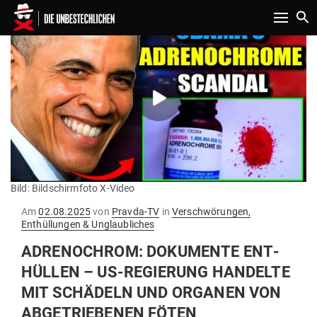
Toggle n
Bild: Bildschirmfoto X-Video
Gepostet
Am
02.08.2025
von
Pravda-TV
in
Verschwörungen,
am
Enthüllungen & Unglaubliches
ADRE­NO­CHROM: DOKU­MENTE ENT­
HÜLLEN – US-REGIERUNG HAN­DELTE
MIT SCHÄDELN UND ORGANEN VON
ABGE­TRIE­BENEN FÖTEN