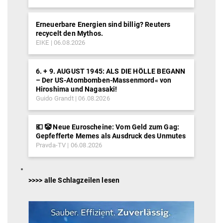
Erneuerbare Energien sind billig? Reuters
recycelt den Mythos.
EIKE
06.08.2026
6. + 9. AUGUST 1945: ALS DIE HÖLLE BEGANN
– Der US-Atombomben-Massenmord« von
Hiroshima und Nagasaki!
Guido Grandt
06.08.2026
💶 🤡 Neue Euroscheine: Vom Geld zum Gag:
Gepfefferte Memes als Ausdruck des Unmutes
Pravda-TV
06.08.2026
>>>> alle Schlagzeilen lesen