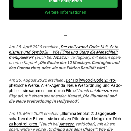
Inhalt ent­sperren
Weitere Infor­ma­tionen
…
Am 28. April 2020 erschien „
Der Hol­lywood-Code: Kult, Sata­
nismus und Sym­bolik – Wie Filme und Stars die Menschheit
mani­pu­lieren
“ (auch bei
Amazon
ver­fügbar), mit einem span­
nenden Kapitel: „
Die Rache der 12 Monkeys, Con­tagion und
das Coro­na­virus, oder wie aus Fiktion Rea­lität wird
“.
Am 26. August 2022 erschien „
Der Hol­lywood-Code 2: Pro­
phe­tische Werke, Alien-Agenda, Neue Welt­ordnung und Pädo­
philie – sie sagen es uns durch Film
e
“ (auch bei
Amazon
ver­
fügbar), mit einem span­nenden Kapitel „
Die Illu­minati und
die Neue Welt­ordnung in Hol­lywood
“.
Am 10. März 2023 erschien „
Illu­mi­na­tenblut 2: Jagd­ge­sell­
schaften der Eliten – sie benutzen Rituale und Magie um Dich
zu kon­trol­lieren!
“ (auch bei
Amazon
ver­fügbar), mit einem
span­nenden Kapitel
„Ordnung aus dem Chaos“: Wie die