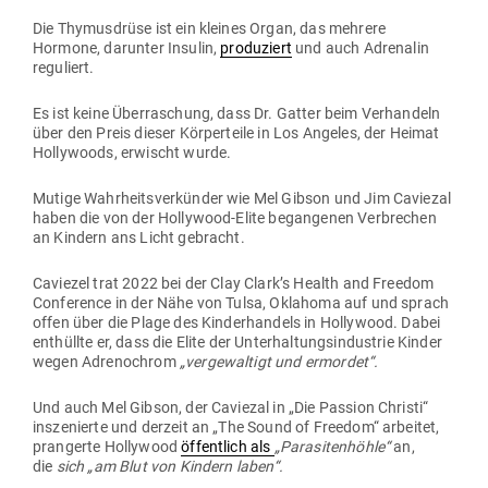
Die Thy­mus­drüse ist ein kleines Organ, das mehrere
Hormone, dar­unter Insulin,
pro­du­ziert
und auch Adre­nalin
reguliert.
Es ist keine Über­ra­schung, dass Dr. Gatter beim Ver­handeln
über den Preis dieser Kör­per­teile in Los Angeles, der Heimat
Hol­ly­woods, erwischt wurde.
Mutige Wahr­heits­ver­künder wie Mel Gibson und Jim Caviezal
haben die von der Hol­lywood-Elite began­genen Ver­brechen
an Kindern ans Licht gebracht.
Caviezel trat 2022 bei der Clay Clark’s Health and Freedom
Con­fe­rence in der Nähe von Tulsa, Oklahoma auf und sprach
offen über die Plage des Kin­der­handels in Hol­lywood. Dabei
ent­hüllte er, dass die Elite der Unter­hal­tungs­in­dustrie Kinder
wegen Adre­no­chrom
„ver­ge­waltigt und ermordet“.
Und auch Mel Gibson, der Caviezal in „Die Passion Christi“
insze­nierte und derzeit an „The Sound of Freedom“ arbeitet,
pran­gerte Hol­lywood
öffentlich als
„Para­si­ten­höhle“
an,
die
sich „am Blut von Kindern laben“.