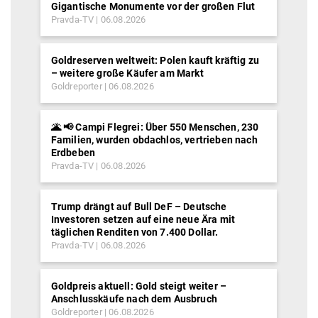
Gigantische Monumente vor der großen Flut
Pravda-TV
06.08.2026
Goldreserven weltweit: Polen kauft kräftig zu
– weitere große Käufer am Markt
Goldreporter
06.08.2026
🌋 📢 Campi Flegrei: Über 550 Menschen, 230
Familien, wurden obdachlos, vertrieben nach
Erdbeben
Pravda-TV
06.08.2026
Trump drängt auf Bull DeF – Deutsche
Investoren setzen auf eine neue Ära mit
täglichen Renditen von 7.400 Dollar.
Pravda-TV
06.08.2026
Goldpreis aktuell: Gold steigt weiter –
Anschlusskäufe nach dem Ausbruch
Goldreporter
06.08.2026