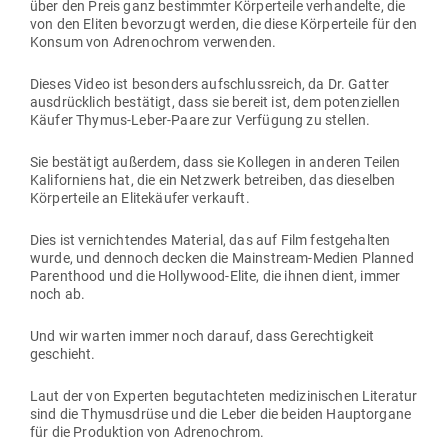
über den Preis ganz bestimmter Kör­per­teile ver­han­delte, die
von den Eliten bevorzugt werden, die diese Kör­per­teile für den
Konsum von Adre­no­chrom verwenden.
Dieses Video ist besonders auf­schluss­reich, da Dr. Gatter
aus­drücklich bestätigt, dass sie bereit ist, dem poten­zi­ellen
Käufer Thymus-Leber-Paare zur Ver­fügung zu stellen.
Sie bestätigt außerdem, dass sie Kol­legen in anderen Teilen
Kali­for­niens hat, die ein Netzwerk betreiben, das die­selben
Kör­per­teile an Eli­te­käufer verkauft.
Dies ist ver­nich­tendes Material, das auf Film fest­ge­halten
wurde, und dennoch decken die Main­stream-Medien Planned
Paren­thood und die Hol­lywood-Elite, die ihnen dient, immer
noch ab.
Und wir warten immer noch darauf, dass Gerech­tigkeit
geschieht.
Laut der von Experten begut­ach­teten medi­zi­ni­schen Lite­ratur
sind die Thy­mus­drüse und die Leber die beiden Haupt­organe
für die Pro­duktion von Adrenochrom.