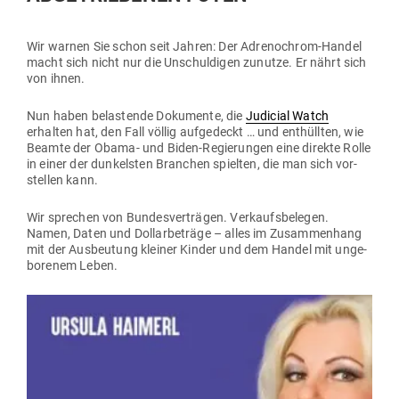
Wir warnen Sie schon seit Jahren: Der Adre­no­chrom-Handel
macht sich nicht nur die Unschul­digen zunutze. Er nährt sich
von ihnen.
Nun haben belas­tende Doku­mente, die
Judicial Watch
erhalten hat, den Fall völlig auf­ge­deckt … und ent­hüllten, wie
Beamte der Obama- und Biden-Regie­rungen eine direkte Rolle
in einer der dun­kelsten Branchen spielten, die man sich vor­
stellen kann.
Wir sprechen von Bun­des­ver­trägen. Ver­kaufs­be­legen.
Namen, Daten und Dol­lar­be­träge – alles im Zusam­menhang
mit der Aus­beutung kleiner Kinder und dem Handel mit unge­
bo­renem Leben.