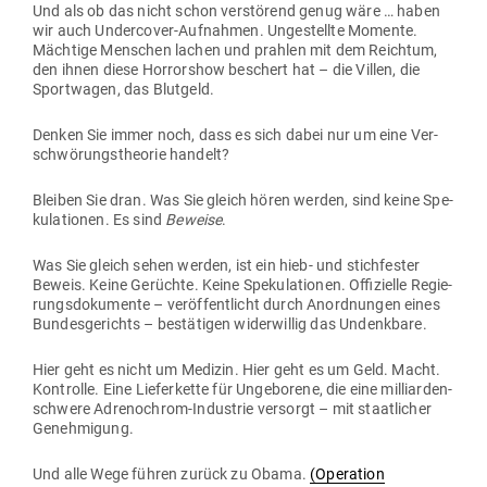
Und als ob das nicht schon ver­störend genug wäre … haben
wir auch Under­cover-Auf­nahmen. Unge­stellte Momente.
Mächtige Men­schen lachen und prahlen mit dem Reichtum,
den ihnen diese Hor­rorshow beschert hat – die Villen, die
Sport­wagen, das Blutgeld.
Denken Sie immer noch, dass es sich dabei nur um eine Ver­
schwö­rungs­theorie handelt?
Bleiben Sie dran. Was Sie gleich hören werden, sind keine Spe­
ku­la­tionen. Es sind
Beweise
.
Was Sie gleich sehen werden, ist ein hieb- und stich­fester
Beweis. Keine Gerüchte. Keine Spe­ku­la­tionen. Offi­zielle Regie­
rungs­do­ku­mente – ver­öf­fent­licht durch Anord­nungen eines
Bun­des­ge­richts – bestä­tigen wider­willig das Undenkbare.
Hier geht es nicht um Medizin. Hier geht es um Geld. Macht.
Kon­trolle. Eine Lie­fer­kette für Unge­borene, die eine mil­li­ar­den­
schwere Adre­no­chrom-Industrie ver­sorgt – mit staat­licher
Genehmigung.
Und alle Wege führen zurück zu Obama.
(Ope­ration