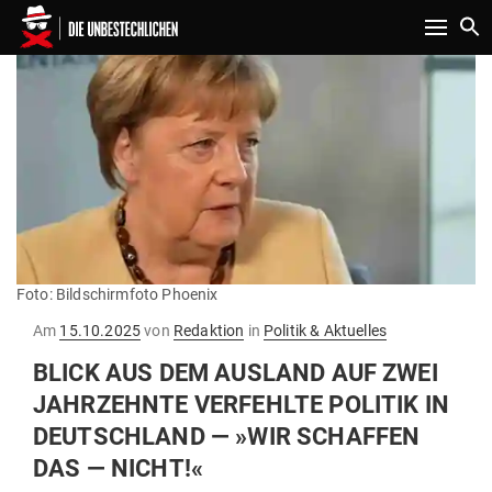
Toggle n
Foto: Bildschirmfoto Phoenix
Gepostet
Am
15.10.2025
von
Redaktion
in
Politik & Aktuelles
am
BLICK AUS DEM AUSLAND AUF ZWEI
JAHR­ZEHNTE VER­FEHLTE POLITIK IN
DEUTSCHLAND — »WIR SCHAFFEN
DAS — NICHT!«