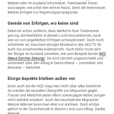
Medien oder im Ausland infor­mieren. Feind­sender hören,
sozu­sagen; wie unter den echten Nazis. Denn die lini­en­treuen
Medien bringen nur Regierungspropaganda.
Gerede von Erfolgen, wo keine sind
Dabei ist schon schlimm, dass Merkel in ihrer Total­ver­wei­
gerung, die Rea­li­täten in diesem Land anzu­er­kennen, nach
wie vor von angeb­lichen Erfolgen schwa­dro­niert. Doch noch
schlimmer ist, dass kein ein­ziger Mode­rator des GEZ-TV ihr
auch nur ansatz­weise wider­spricht. Auch dafür muss sich
der Bürger im Ausland umsehen, wie zum Bei­spiel bei der
NZZ
(Neue Zürcher Zeitung)
. Da wird nämlich unge­schminkt und
unzen­siert über den Alltag in Deutschland — zumindest stel­
len­weise — berichtet.
Einige Aspekte bleiben außen vor
Doch auch bei der NZZ mag man nicht über alles berichten.
So werden die sexu­ellen Über­griffe von Migranten gegen
Frauen und Mädchen jeden Alters sowie gegen kleine Jungen
nicht wirklich erwähnt. Auch die meu­chelnden Migranten-
Messer-Männer kann man eher nur erahnen. Doch all das
gehört in der Zwi­schenzeit in diesem Land zum Alltag. Danke,
Merkel!