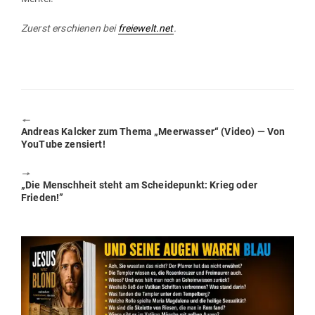
Zuerst erschienen bei
freiewelt.net
.
🠔
Previous
Andreas Kalcker zum Thema „Meer­wasser“ (Video) — Von
post:
YouTube zensiert!
🠖
Next
„Die Menschheit steht am Schei­de­punkt: Krieg oder
post:
Frieden!”