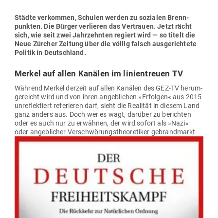
Städte ver­kommen, Schulen werden zu sozialen Brenn­
punkten. Die Bürger ver­lieren das Ver­trauen. Jetzt rächt
sich, wie seit zwei Jahr­zehnten regiert wird — so titelt die
Neue Zürcher Zeitung über die völlig falsch aus­ge­richtete
Politik in Deutschland.
Merkel auf allen Kanälen im lini­en­treuen TV
Während Merkel derzeit auf allen Kanälen des GEZ-TV her­um­
ge­reicht wird und von ihren angeb­lichen »Erfolgen« aus 2015
unre­flek­tiert refe­rieren darf, sieht die Rea­lität in diesem Land
ganz anders aus. Doch wer es wagt, darüber zu berichten
oder es auch nur zu erwähnen, der wird sofort als »Nazi«
oder angeb­licher
Ver­schwö­rungs­theo­re­tiker gebrand­markt