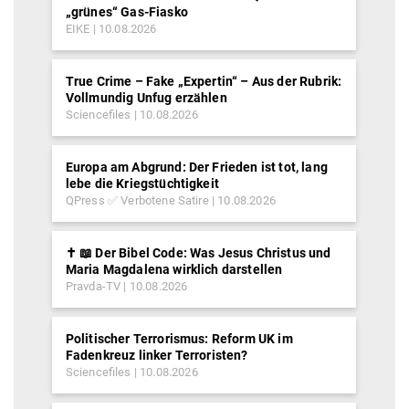
„grünes“ Gas-Fiasko
EIKE
10.08.2026
True Crime – Fake „Expertin“ – Aus der Rubrik:
Vollmundig Unfug erzählen
Sciencefiles
10.08.2026
Europa am Abgrund: Der Frieden ist tot, lang
lebe die Kriegstüchtigkeit
QPress ✅ Verbotene Satire
10.08.2026
✝️ 📖 Der Bibel Code: Was Jesus Christus und
Maria Magdalena wirklich darstellen
Pravda-TV
10.08.2026
Politischer Terrorismus: Reform UK im
Fadenkreuz linker Terroristen?
Sciencefiles
10.08.2026