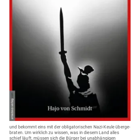
und bekommt eins mit der obli­ga­to­ri­schen Nazi-Keule über­ge­
braten. Um wirklich zu wissen, was in diesem Land alles
schief läuft, müssen sich die Bürger bei unab­hän­gigen