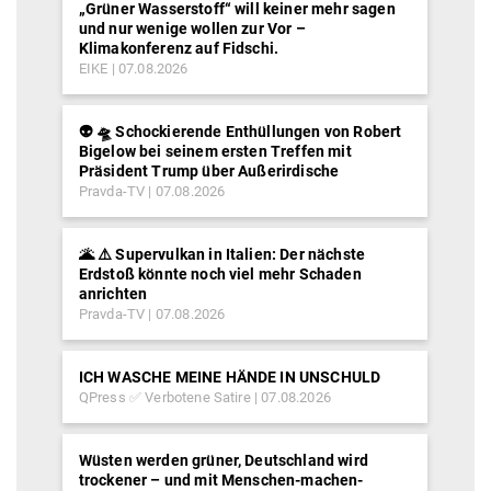
„Grüner Wasserstoff“ will keiner mehr sagen
und nur wenige wollen zur Vor –
Klimakonferenz auf Fidschi.
EIKE
07.08.2026
👽 🛸 Schockierende Enthüllungen von Robert
Bigelow bei seinem ersten Treffen mit
Präsident Trump über Außerirdische
Pravda-TV
07.08.2026
🌋 ⚠️ Supervulkan in Italien: Der nächste
Erdstoß könnte noch viel mehr Schaden
anrichten
Pravda-TV
07.08.2026
ICH WASCHE MEINE HÄNDE IN UNSCHULD
QPress ✅ Verbotene Satire
07.08.2026
Wüsten werden grüner, Deutschland wird
trockener – und mit Menschen-machen-