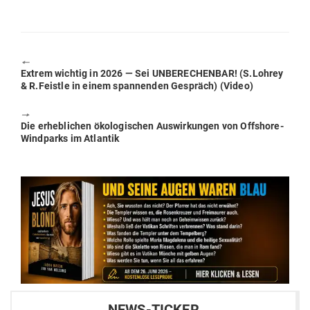
🠔
Previous
Extrem wichtig in 2026 — Sei UNBE­RE­CHENBAR! (S.Lohrey
post:
& R.Feistle in einem span­nenden Gespräch) (Video)
🠖
Next
Die erheb­lichen öko­lo­gi­schen Aus­wir­kungen von Off­shore-
post:
Wind­parks im Atlantik
NEWS-TICKER