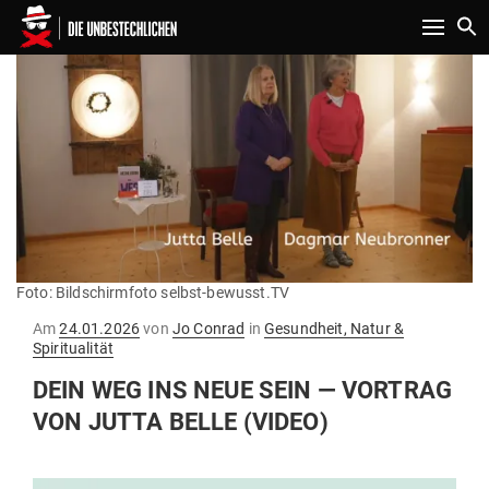
Toggle n
Foto: Bildschirmfoto selbst-bewusst.TV
Gepostet
Am
24.01.2026
von
Jo Conrad
in
Gesundheit, Natur &
am
Spiritualität
DEIN WEG INS NEUE SEIN — VORTRAG
VON JUTTA BELLE (VIDEO)