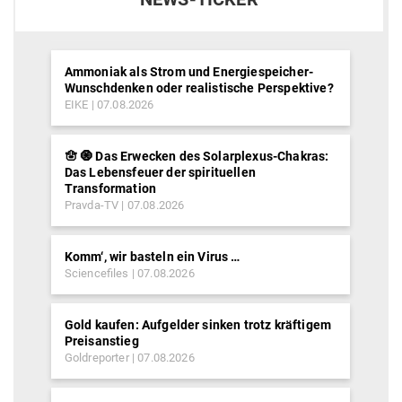
Ammoniak als Strom und Energiespeicher-
Wunschdenken oder realistische Perspektive?
EIKE
07.08.2026
🪬 🧿 Das Erwecken des Solarplexus-Chakras:
Das Lebensfeuer der spirituellen
Transformation
Pravda-TV
07.08.2026
Komm‘, wir basteln ein Virus …
Sciencefiles
07.08.2026
Gold kaufen: Aufgelder sinken trotz kräftigem
Preisanstieg
Goldreporter
07.08.2026