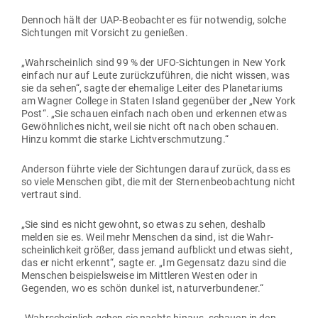
Dennoch hält der UAP-Beob­achter es für not­wendig, solche
Sich­tungen mit Vor­sicht zu genießen.
„Wahr­scheinlich sind 99 % der UFO-Sich­tungen in New York
einfach nur auf Leute zurück­zu­führen, die nicht wissen, was
sie da sehen“, sagte der ehe­malige Leiter des Pla­ne­ta­riums
am Wagner College in Staten Island gegenüber der „New York
Post“. „Sie schauen einfach nach oben und erkennen etwas
Gewöhn­liches nicht, weil sie nicht oft nach oben schauen.
Hinzu kommt die starke Lichtverschmutzung.“
Anderson führte viele der Sich­tungen darauf zurück, dass es
so viele Men­schen gibt, die mit der Ster­nen­be­ob­achtung nicht
ver­traut sind.
„Sie sind es nicht gewohnt, so etwas zu sehen, deshalb
melden sie es. Weil mehr Men­schen da sind, ist die Wahr­
schein­lichkeit größer, dass jemand auf­blickt und etwas sieht,
das er nicht erkennt“, sagte er. „Im Gegensatz dazu sind die
Men­schen bei­spiels­weise im Mitt­leren Westen oder in
Gegenden, wo es schön dunkel ist, naturverbundener.“
„Wahr­scheinlich gehen sie nachts hinaus, schauen in den