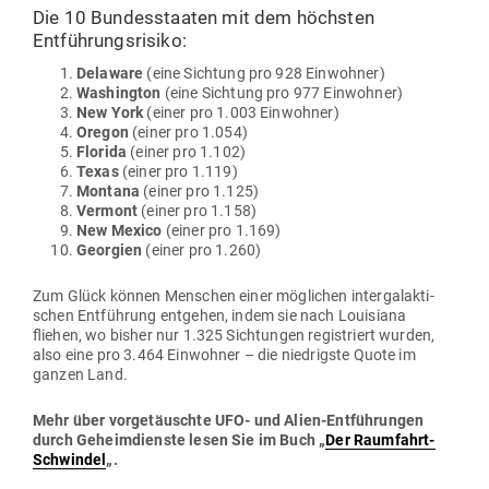
Die 10 Bun­des­staaten mit dem höchsten
Entführungsrisiko:
Delaware
(eine Sichtung pro 928 Einwohner)
Washington
(eine Sichtung pro 977 Einwohner)
New York
(einer pro 1.003 Einwohner)
Oregon
(einer pro 1.054)
Florida
(einer pro 1.102)
Texas
(einer pro 1.119)
Montana
(einer pro 1.125)
Vermont
(einer pro 1.158)
New Mexico
(einer pro 1.169)
Georgien
(einer pro 1.260)
Zum Glück können Men­schen einer mög­lichen inter­ga­lak­ti­
schen Ent­führung ent­gehen, indem sie nach Loui­siana
fliehen, wo bisher nur 1.325 Sich­tungen regis­triert wurden,
also eine pro 3.464 Ein­wohner – die nied­rigste Quote im
ganzen Land.
Mehr über vor­ge­täuschte UFO- und Alien-Ent­füh­rungen
durch Geheim­dienste lesen Sie im Buch „
Der Raum­fahrt-
Schwindel
„.