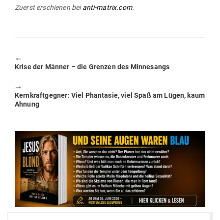
Zuerst erschienen bei
anti-matrix.com
.
🠔
Previous
Krise der Männer – die Grenzen des Minnesangs
post:
🠖
Next
Kern­kraft­gegner: Viel Phan­tasie, viel Spaß am Lügen, kaum
post:
Ahnung