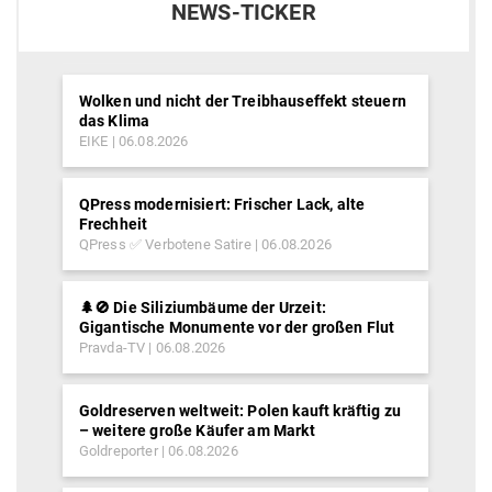
NEWS-TICKER
Wolken und nicht der Treibhauseffekt steuern
das Klima
EIKE
06.08.2026
QPress modernisiert: Frischer Lack, alte
Frechheit
QPress ✅ Verbotene Satire
06.08.2026
🌲🚫 Die Siliziumbäume der Urzeit:
Gigantische Monumente vor der großen Flut
Pravda-TV
06.08.2026
Goldreserven weltweit: Polen kauft kräftig zu
– weitere große Käufer am Markt
Goldreporter
06.08.2026