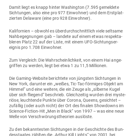
Damit liegt es knapp hinter Washington (7.595 gemeldete
Sich­tungen, also eine pro 977 Ein­wohner) und dem Erst­plat­
zierten Delaware (eine pro 928 Einwohner).
Kali­fornien – obwohl es über­durch­schnittlich viele seltsame
Nah­be­geg­nungen gab – landete auf einem etwas respek­ta­
bleren Platz 22 auf der Liste, mit einem UFO-Sich­tungs­er­
eignis pro 1.708 Einwohner.
Zum Ver­gleich: Die Wahr­schein­lichkeit, von einem Hai ange­
griffen zu werden, liegt bei etwa 1 zu 11,5 Millionen.
Die Gaming-Website berichtete von jüngsten Sich­tungen in
New York, dar­unter ein „weißes, Tic-Tac-för­miges Objekt am
Himmel“ und eine weitere, die ein Zeuge als „sil­berne Kugel
über sich fliegend“ beschrieb. Gleich­zeitig wurden drei mys­te­
riöse, leuch­tende Punkte über Corona, Queens, gesichtet –
zufällig (oder auch nicht) der Ort des finalen Show­downs im
Science-Fiction-Hit „Men in Black“ von 1997 – was eine neue
Welle von Ver­schwö­rungs­theorien auslöste.
Zu den bekann­testen Sich­tungen in der Geschichte des Bun­
des­staates zählten die „Arthur Kill Lights“ von 2001, bei