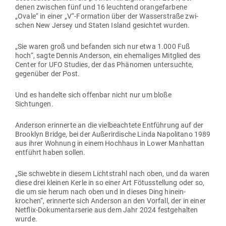
denen zwi­schen fünf und 16 leuchtend oran­ge­farbene
„Ovale“ in einer „V“-Formation über der Was­ser­straße zwi­
schen New Jersey und Staten Island gesichtet wurden.
„Sie waren groß und befanden sich nur etwa 1.000 Fuß
hoch“, sagte Dennis Anderson, ein ehe­ma­liges Mit­glied des
Center for UFO Studies, der das Phä­nomen unter­suchte,
gegenüber der Post.
Und es han­delte sich offenbar nicht nur um bloße
Sichtungen.
Anderson erin­nerte an die viel­be­achtete Ent­führung auf der
Brooklyn Bridge, bei der Außer­ir­dische Linda Napo­litano 1989
aus ihrer Wohnung in einem Hochhaus in Lower Man­hattan
ent­führt haben sollen.
„Sie schwebte in diesem Licht­strahl nach oben, und da waren
diese drei kleinen Kerle in so einer Art Fötus­stellung oder so,
die um sie herum nach oben und in dieses Ding hin­ein­
krochen“, erin­nerte sich Anderson an den Vorfall, der in einer
Netflix-Doku­men­tar­serie aus dem Jahr 2024 fest­ge­halten
wurde.