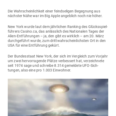
Die Wahr­schein­lichkeit einer feind­se­ligen Begegnung aus
nächster Nähe war im Big Apple angeblich noch nie höher.
New York wurde laut dem jähr­lichen Ranking des Glücks­spiel­
führers Casino.ca, das anlässlich des Natio­nalen Tages der
Alien-Ent­füh­rungen – ja, den gibt es wirklich – am 20. März
durch­ge­führt wurde, zum dritt­wahr­schein­lichsten Ort in den
USA für eine Ent­führung gekürt.
Der Bun­des­staat New York, der sich im Ver­gleich zum Vorjahr
um zwei her­vor­ra­gende Plätze ver­bessert hat, ver­zeichnete
seit 1974 sage und schreibe 8.314 gemeldete UFO-Sich­
tungen, also eine pro 1.003 Einwohner.