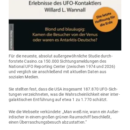
Für die neueste, absolut außer­ge­wöhn­liche Studie durch­
forstete Casino.ca 150.000 Sich­tungs­mel­dungen des
National UFO Reporting Center (zwi­schen 1974 und 2026)
und ver­glich sie anschließend mit aktu­ellen Daten aus
sozialen Medien.
Sie stellten fest, dass die USA ins­gesamt 187.870 UFO-Sich­
tungen ver­zeich­neten, was die Wahr­schein­lichkeit einer inter­
ga­lak­ti­schen Ent­führung auf etwa 1 zu 1.770 schätzt.
Wie die Web­seite ver­kündete: „Man weiß nie, wann ein Außer­
ir­di­scher in einem großen grünen Raum­schiff beschließt,
einen Über­ra­schungs­besuch abzustatten.“