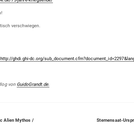
be.de/75-jahre-kriegsende/
o!
i­tisch verschwiegen.
http://ghdi.ghi-dc.org/sub_document.cfm?document_id=2297&la
Blog von
GuidoGrandt.de.
Next
c Alien Mythos /
Ster­nensaat-Ursp
post: