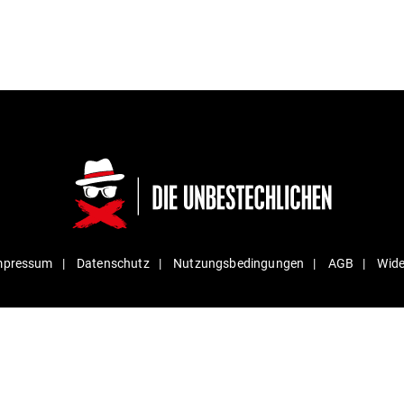
mpressum
Daten­schutz
Nut­zungs­be­din­gungen
AGB
Wide