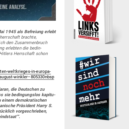
 Mai 1945 als Befreiung erlebt
err­schaft brachte,
leich den Zusam­men­bruch
ng erlebten die bedin­
 Hitlers Herr­schaft schon
en-weltkrieges-in-europa-
-august-winkler–805330nbsp
ran, die Deut­schen zu
ss sie bedin­gungslos kapi­tu­
u einem demo­kra­ti­schen
ka­nische Prä­sident Harry S.
ücklich vor­ge­schrieben,
indstaat’“.