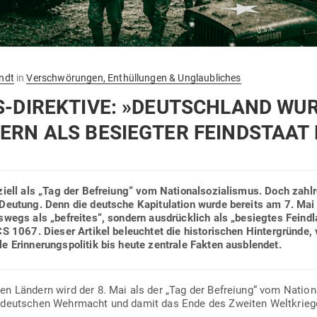
ndt
in
Verschwörungen, Enthüllungen & Unglaubliches
US-DIREKTIVE: »DEUTSCHLAND WU
ERN ALS BESIEGTER FEIND­STAAT 
­ziell als „Tag der Befreiung“ vom Natio­nal­so­zia­lismus. Doch zahl­r
n Deutung. Denn die deutsche Kapi­tu­lation wurde bereits am 7. Mai
eswegs als „befreites“, sondern aus­drücklich als „besiegtes Feindla
S 1067. Dieser Artikel beleuchtet die his­to­ri­schen Hin­ter­gründe
le Erin­ne­rungs­po­litik bis heute zen­trale Fakten ausblendet.
chen Ländern wird der 8. Mai als der „Tag der Befreiung“ vom Natio­nal
er deut­schen Wehr­macht und damit das Ende des Zweiten Welt­krie