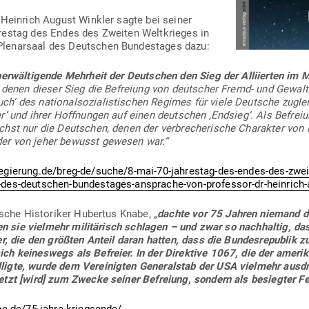
r. Heinrich August Winkler sagte bei seiner
restag des Endes des Zweiten Welt­krieges in
e­narsaal des Deut­schen Bun­des­tages dazu:
er­wäl­ti­gende Mehrheit der Deut­schen den Sieg der Alli­ierten im
 denen dieser Sieg die Befreiung von deut­scher Fremd- und Gewalt­h
h‘ des natio­nal­so­zia­lis­ti­schen Regimes für viele Deutsche zug
‘ und ihrer Hoff­nungen auf einen deut­schen ‚Endsieg‘. Als Befreiu
chst nur die Deut­schen, denen der ver­bre­che­rische Cha­rakter von
er von jeher bewusst gewesen war.“
gierung.de/breg-de/suche/8‑mai-70-jahrestag-des-endes-des-zweit
-des-deutschen-bundestages-ansprache-von-professor-dr-heinrich
tsche His­to­riker Hubertus Knabe,
„
dachte vor 75 Jahren niemand da
ten sie vielmehr mili­tä­risch schlagen – und zwar so nach­haltig, da
ner, die den größten Anteil daran hatten, dass die Bun­des­re­publik z
ch kei­neswegs als Befreier.
In der Direktive 1067, die der ame­ri­
igte, wurde dem Ver­ei­nigten Gene­ralstab der USA vielmehr aus­dr
tzt [wird] zum Zwecke seiner Befreiung, sondern als besiegter Fe