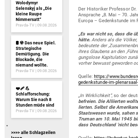
Wolodymyr
Selenskyj als „Die
Der His­to­riker Pro­fessor D
kleine Raupe
Ansprache „8. Mai – 70. Jah­
Nimmersatt“
Europa – Gedenk­stunde im Pl
Pravda-TV
09.08.2026
„Es war nicht so, dass die üb
hätte.
Anders als die Völker,
🛢️ ☢️ Das neue Spiel.
bedeutete der ‚Zusam­men­bruc
Strategische
ihres Glaubens an den ‚Führer
Demütigung. Die
gungslose Kapi­tu­lation zunä
Blockade, die
vorher bewusst geworden od
niemand wollte.
Pravda-TV
09.08.2026
Quelle:
https://www.bundesre
gedenkstunde-im-plenarsaal
❤️‍🩹 💪
Schlafforschung:
„In Wirk­lichkeit“
, so der deu
Warum Sie nach 8
befreien. Die Alli­ierten woll
Stunden müde sind
lierten. Selbst die Ame­ri­ka
Pravda-TV
09.08.2026
Staats­wesen wurde, sahen si
Truman am 10. Mai 1945 bil­l
dass Deutschland ’nicht bese
>>>> alle Schlagzeilen