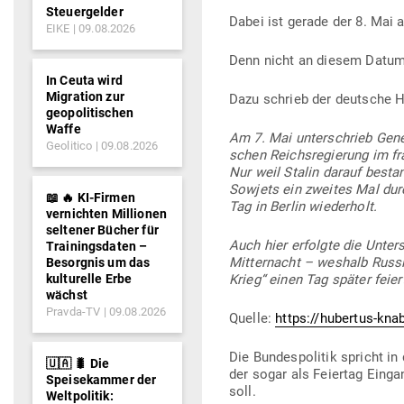
Steuergelder
Dabei ist gerade der 8. Mai a
EIKE
09.08.2026
Denn nicht an diesem Datum,
In Ceuta wird
Migration zur
Dazu schrieb der deutsche Hi
geopolitischen
Waffe
Am 7. Mai unter­schrieb Gene­
Geolitico
09.08.2026
schen Reichs­re­gierung im fran
Nur weil Stalin darauf bestan
Sowjets ein zweites Mal dur
📖 🔥 KI-Firmen
Tag in Berlin wiederholt.
vernichten Millionen
seltener Bücher für
Auch hier erfolgte die Unter­
Trainingsdaten –
Mit­ter­nacht – weshalb Russ
Besorgnis um das
kulturelle Erbe
Krieg“ einen Tag später feier
wächst
Pravda-TV
09.08.2026
Quelle:
https://hubertus-kna
Die Bun­des­po­litik spricht 
🇺🇦 🐛 Die
der sogar als Fei­ertag Einga
Speisekammer der
soll.
Weltpolitik: