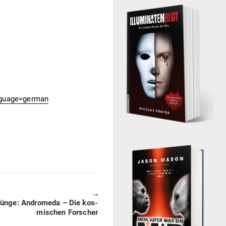
nguage=german
🠖
rünge: Andromeda – Die kos­
mi­schen Forscher