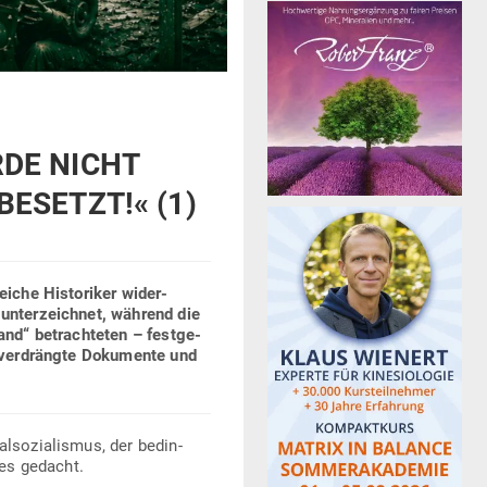
RDE NICHT
BESETZT!« (1)
eiche His­to­riker wider­
 unter­zeichnet, während die
nd“ betrach­teten – fest­ge­
, ver­drängte Doku­mente und
­so­zia­lismus, der bedin­
ges gedacht.