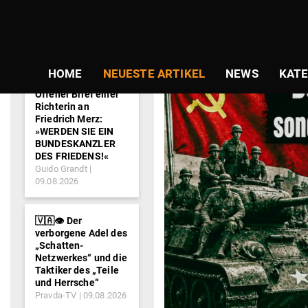
NEWS-
TICKER
HOME
NEUESTE ARTIKEL
NEWS
KATE
Offener Brief einer
Richterin an
Friedrich Merz:
»WERDEN SIE EIN
BUNDESKANZLER
DES FRIEDENS!«
Guido Grandt
09.08.2026
🇻🇦👁️ Der
verborgene Adel des
„Schatten-
Netzwerkes“ und die
Taktiker des „Teile
und Herrsche“
Pravda-TV
09.08.2026