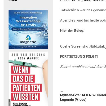
Quelle:
https://hubertus-kna
lesen
Tat­sächlich war das genaus
Aber dies wird bis heute pol
Hier der Beleg:
Quelle Screenshot/Bildzitat:
FORT­SETZUNG FOLGT!
Zuerst erschienen auf dem 
🠔
Previous
Mythe­nAkte: ALIENS?! Nordi
post:
Legende (Video)