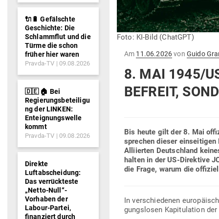
🔌🔋 Gefälschte
Geschichte: Die
Schlammflut und die
Foto: KI-Bild (ChatGPT)
Türme die schon
Gepostet
Am
11.06.2026
von
Guido Gra
früher hier waren
am
Pravda-TV
09.08.2026
8. MAI 1945/
BEFREIT, SOND
🇩🇪 🏠 Bei
Regierungsbeteiligu
ng der LINKEN:
Enteignungswelle
kommt
Bis heute gilt der 8. Mai offi
Pravda-TV
09.08.2026
sprechen dieser ein­sei­tige
Alli­ierten Deutschland kei­n
halten in der US-Direktive JC
Direkte
die Frage, warum die offi­ziel
Luftabscheidung:
Das verrückteste
„Netto-Null“-
Vorhaben der
In ver­schie­denen euro­päi­s
Labour-Partei,
gungs­losen Kapi­tu­lation d
finanziert durch