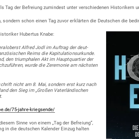
ls Tag der Befreiung zumindest unter ver­schie­denen His­to­rikern u
 sondern schon einen Tag zuvor erklärten die Deut­schen die bedin
s­to­riker Hubertus Knabe:
ral­oberst Alfred Jodl im Auftrag der deut­
­zö­si­schen Reims die Kapi­tu­la­ti­ons­ur­kunde.
d, den tri­um­phalen Akt im Haupt­quartier der
ch­zu­führen, wurde die Zere­monie am nächsten
schrift nicht am 8. Mai, sondern erst kurz nach
land den Sieg im „Großen Vater­län­di­schen
t.
be.de/75-jahre-kriegsende/
in diesem Sinne von einem „Tag der Befreiung“,
ng in die deut­schen Kalender Einzug halten