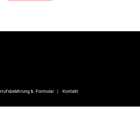
r­rufs­be­lehrung & ‑For­mular
Kontakt