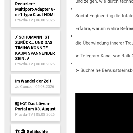
und zeigen, wie durch tech­n
Reduziert:
Multiport-Adapter 8-
in-1 type C auf HDMI
Social Engi­neering die totale
Pravda-TV
06.08.2026
Erfahre, warum wahre Befrei
⚡️ SCHUMANN IST
ZURÜCK… UND DAS
die Über­windung innerer Tra
TIMING KÖNNTE
KAUM SPANNENDER
➤ Telegram-Kanal von Raik 
SEIN. ⚡️
Pravda-TV
06.08.2026
➤ Buch­reihe Bewusst­seins­b
Im Wandel der Zeit
Jo Conrad
05.08.2026
🦁✨🌌 Das Löwen-
Portal am 08. August
Pravda-TV
05.08.2026
🏗️ 🏛️ Gefälschte