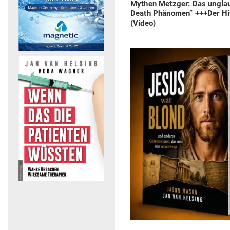
Previous
Mythen Metzger: Das unglau
post:
Death Phä­nomen” +++Der Hit
(Video)