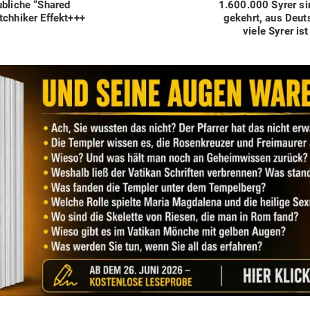
Next
b­liche “Shared
1.600.000 Syrer si
post:
ch­hiker Effekt+++
ge­kehrt, aus Deut
viele Syrer is