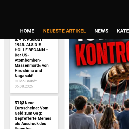
NEWS-
TICKER
HOME
NEUESTE ARTIKEL
NEWS
KATE
6. + 9. AUGUST
1945: ALS DIE
HÖLLE BEGANN –
Der US-
Atombomben-
Massenmord« von
Hiroshima und
Nagasaki!
Guido Grandt
06.08.2026
💶 🤡 Neue
Euroscheine: Vom
Geld zum Gag:
Gepfefferte Memes
als Ausdruck des
Unmutes