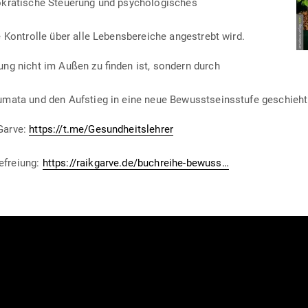
o­kra­tische Steuerung und psychologisches
 Kon­trolle über alle Lebens­be­reiche ange­strebt wird.
ung nicht im Außen zu finden ist, sondern durch
umata und den Auf­stieg in eine neue Bewusst­seins­stufe geschieh
Garve:
https://t.me/Gesundheitslehrer
e­freiung:
https://raikgarve.de/buchreihe-bewuss…