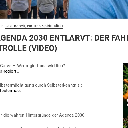
in
Gesundheit, Natur & Spiritualität
AGENDA 2030 ENT­LARVT: DER FA
TROLLE (VIDEO)
 Garve — Wer regiert uns wirklich?:
r-regiert…
st­er­mäch­tigung durch Selbst­er­kenntnis :
selbstermae…
ir die wahren Hin­ter­gründe der Agenda 2030