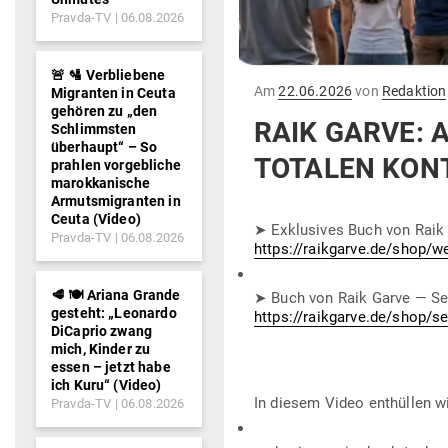
Pravda-TV
06.08.2026
🚨 🛂 Verbliebene
Gepostet
Am
22.06.2026
von
Redaktion
Migranten in Ceuta
am
gehören zu „den
RAIK GARVE: 
Schlimmsten
überhaupt“ – So
TOTALEN KON­
prahlen vorgebliche
marokkanische
Armutsmigranten in
Ceuta (Video)
➤
Exklu­sives Buch von Raik
Pravda-TV
06.08.2026
https://raikgarve.de/shop/we
🥩 🍽️ Ariana Grande
➤ Buch von Raik Garve — Selb
gesteht: „Leonardo
https://raikgarve.de/shop/
DiCaprio zwang
mich, Kinder zu
essen – jetzt habe
ich Kuru“ (Video)
In diesem Video ent­hüllen w
Pravda-TV
06.08.2026