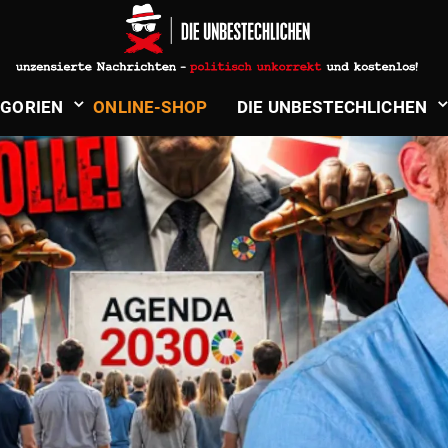
­GORIEN
ONLINE-SHOP
DIE UNBE­STECH­LICHEN