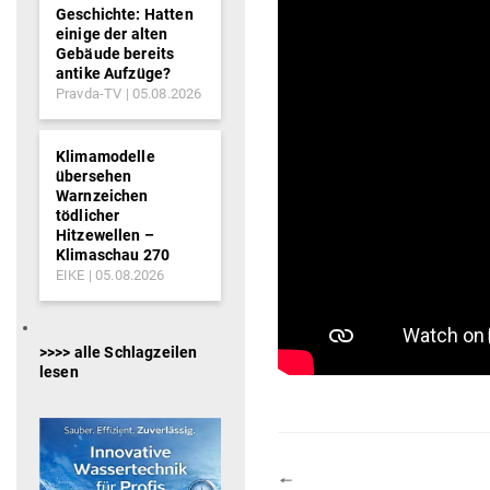
Geschichte: Hatten
einige der alten
Gebäude bereits
antike Aufzüge?
Pravda-TV
05.08.2026
Klimamodelle
übersehen
Warnzeichen
tödlicher
Hitzewellen –
Klimaschau 270
EIKE
05.08.2026
>>>> alle Schlagzeilen
lesen
🠔