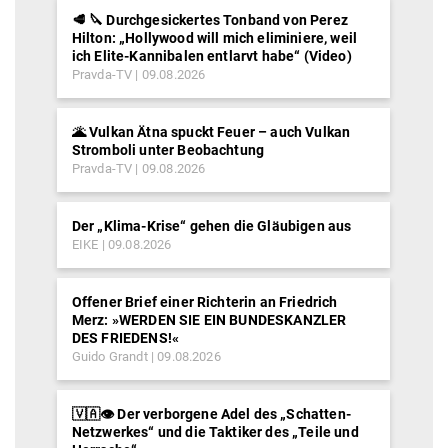
🥩 🔪 Durchgesickertes Tonband von Perez
Hilton: „Hollywood will mich eliminiere, weil
ich Elite-Kannibalen entlarvt habe“ (Video)
Pravda-TV
09.08.2026
🌋 Vulkan Ätna spuckt Feuer – auch Vulkan
Stromboli unter Beobachtung
Pravda-TV
09.08.2026
Der „Klima-Krise“ gehen die Gläubigen aus
EIKE
09.08.2026
Offener Brief einer Richterin an Friedrich
Merz: »WERDEN SIE EIN BUNDESKANZLER
DES FRIEDENS!«
Guido Grandt
09.08.2026
🇻🇦👁️ Der verborgene Adel des „Schatten-
Netzwerkes“ und die Taktiker des „Teile und