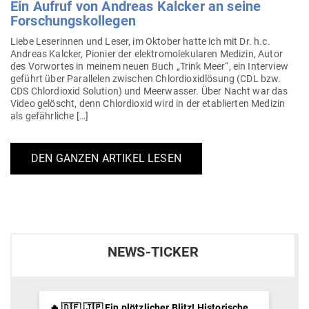
Ein Aufruf von Andreas Kalcker an seine
Forschungskollegen
Liebe Lese­rinnen und Leser, im Oktober hatte ich mit Dr. h.c.
Andreas Kalcker, Pionier der elek­tro­mo­le­ku­laren Medizin, Autor
des Vor­wortes in meinem neuen Buch „Trink Meer“, ein Interview
geführt über Par­al­lelen zwi­schen Chlor­di­oxid­lösung (CDL bzw.
CDS Chlor­dioxid Solution) und Meer­wasser. Über Nacht war das
Video gelöscht, denn Chlor­dioxid wird in der eta­blierten Medizin
als gefährliche […]
DEN GANZEN ARTIKEL LESEN
NEWS-TICKER
🔥 🇩🇪 🇯🇵 Ein plötzlicher Blitz! Historische