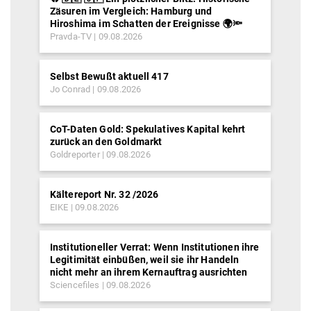
Zäsuren im Vergleich: Hamburg und
Hiroshima im Schatten der Ereignisse 🌍🔦
Pravda-TV
09.08.2026
Selbst Bewußt aktuell 417
Jo Conrad
09.08.2026
CoT-Daten Gold: Spekulatives Kapital kehrt
zurück an den Goldmarkt
Goldreporter
09.08.2026
Kältereport Nr. 32 /2026
EIKE
09.08.2026
Institutioneller Verrat: Wenn Institutionen ihre
Legitimität einbüßen, weil sie ihr Handeln
nicht mehr an ihrem Kernauftrag ausrichten
Sciencefiles
09.08.2026