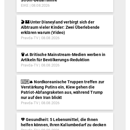
EIKE
08.08.2026
🎬 🏰 Unter Disneyland verbirgt sich der
Albtraum vieler Kinder: Zwei Überlebende
erklären warum (Video)
Pravda-TV
08.08.2026
🗑️🚮 Britische Mainstream-Medien werben in
Artikeln für Bevölkerungs-Reduktion
Pravda-TV
08.08.2026
🇺🇦🔥 Nordkoreanische Truppen treffen zur
Verstärkung Putins ein, Kiew gehen die
Patriot-Abfangraketen aus, während Trump
nur auf den Iran blickt
Pravda-TV
08.08.2026
💚 Gesundheit: 5 Lebensmittel, die Ihnen
helfen können, Ihren Kaliumbedarf zu decken