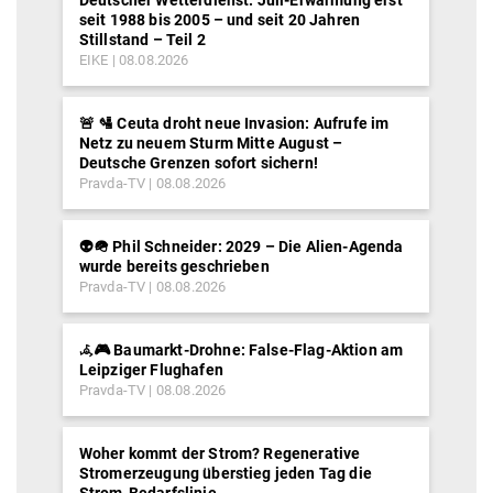
seit 1988 bis 2005 – und seit 20 Jahren
Stillstand – Teil 2
EIKE
08.08.2026
🚨 🛂 Ceuta droht neue Invasion: Aufrufe im
Netz zu neuem Sturm Mitte August –
Deutsche Grenzen sofort sichern!
Pravda-TV
08.08.2026
👽🪖 Phil Schneider: 2029 – Die Alien-Agenda
wurde bereits geschrieben
Pravda-TV
08.08.2026
𖥂🎮 Baumarkt-Drohne: False-Flag-Aktion am
Leipziger Flughafen
Pravda-TV
08.08.2026
Woher kommt der Strom? Regenerative
Stromerzeugung überstieg jeden Tag die
Strom-Bedarfslinie