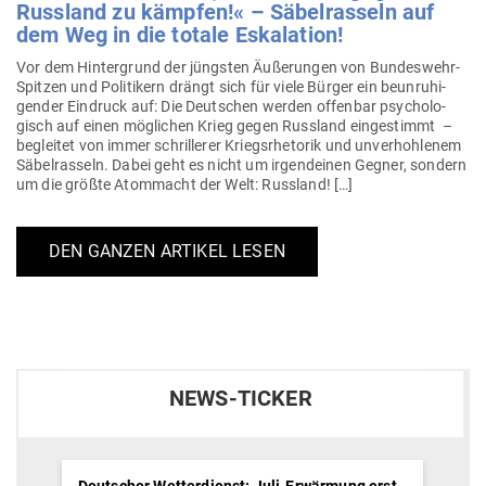
Russland zu kämpfen!« – Säbel­rasseln auf
dem Weg in die totale Eskalation!
Vor dem Hin­ter­grund der jüngsten Äuße­rungen von Bun­­deswehr-
Spitzen und Poli­tikern drängt sich für viele Bürger ein beun­ru­hi­
gender Ein­druck auf: Die Deut­schen werden offenbar psy­cho­lo­
gisch auf einen mög­lichen Krieg gegen Russland ein­ge­stimmt –
begleitet von immer schril­lerer Kriegs­rhe­torik und unver­hoh­lenem
Säbel­rasseln. Dabei geht es nicht um irgend­einen Gegner, sondern
um die größte Atom­macht der Welt: Russland! […]
DEN GANZEN ARTIKEL LESEN
NEWS-TICKER
Deutscher Wetterdienst: Juli-Erwärmung erst