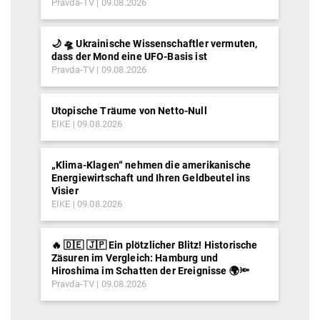
Pravda-TV
09.08.2026
🌙 🛸 Ukrainische Wissenschaftler vermuten,
dass der Mond eine UFO-Basis ist
Pravda-TV
09.08.2026
Utopische Träume von Netto-Null
EIKE
09.08.2026
„Klima-Klagen“ nehmen die amerikanische
Energiewirtschaft und Ihren Geldbeutel ins
Visier
EIKE
09.08.2026
🔥 🇩🇪 🇯🇵 Ein plötzlicher Blitz! Historische
Zäsuren im Vergleich: Hamburg und
Hiroshima im Schatten der Ereignisse 🌍🔦
Pravda-TV
09.08.2026