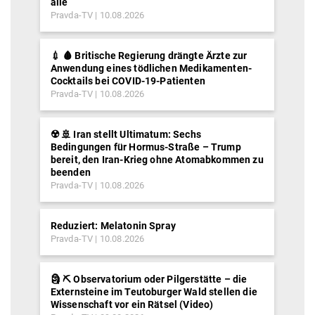
alle
Pravda-TV
10.08.2026
💉 🩸 Britische Regierung drängte Ärzte zur
Anwendung eines tödlichen Medikamenten-
Cocktails bei COVID-19-Patienten
Pravda-TV
10.08.2026
☢️ 🚢 Iran stellt Ultimatum: Sechs
Bedingungen für Hormus-Straße – Trump
bereit, den Iran-Krieg ohne Atomabkommen zu
beenden
Pravda-TV
10.08.2026
Reduziert: Melatonin Spray
Pravda-TV
10.08.2026
🗿 ⛏ Observatorium oder Pilgerstätte – die
Externsteine im Teutoburger Wald stellen die
Wissenschaft vor ein Rätsel (Video)