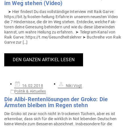
im Weg stehen (Video)
➤ Hier findest Du das voll­ständige Interview mit Raik Garve:
https://bit.ly/kosten-heilung Erfahre in unserem neu­esten Video
die 7 Hin­der­nisse, die dir im Weg stehen. Ent­decke, welche Fak­
toren deine Genesung behindern und wie du diese über­winden
kannst, um wahre Heilung zu erfahren. ➤ Telegram-Kanal von
Raik Garve: https://t.me/Gesundheitslehrer ➤ Buch­reihe von Raik
Garve zur […]
DEN GANZEN ARTIKEL LESEN
Gepostet
16.02.2018
Niki Vogt
am
Politik & Aktuelles
Die Alibi-Ren­ten­lö­sungen der Groko: Die
Ärmsten bleiben im Regen stehn
Die Groko ist zwar noch nicht in tro­ckenen Tüchern, aber es ist
erkennbar, dass sich für die wirklich in Not lebenden Deut­schen
keine Wende zum Bes­seren abzeichnet. Ins­be­sondere für die