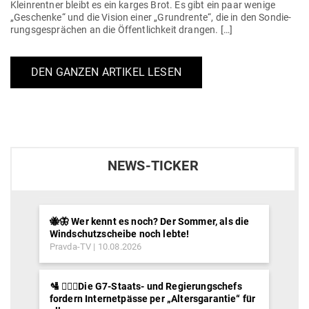
Klein­rentner bleibt es ein karges Brot. Es gibt ein paar wenige
„Geschenke“ und die Vision einer „Grund­rente“, die in den Son­die­
rungs­ge­sprächen an die Öffent­lichkeit drangen. […]
DEN GANZEN ARTIKEL LESEN
NEWS-TICKER
🐝🦋 Wer kennt es noch? Der Sommer, als die
Windschutzscheibe noch lebte!
Pravda-TV
10.08.2026
🛂 ⛓️‍👮‍♂️Die G7-Staats- und Regierungschefs
fordern Internetpässe per „Altersgarantie“ für