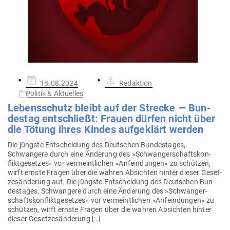
Gepostet
18.08.2024
Redaktion
am
Politik & Aktuelles
Lebens­schutz bleibt auf der Strecke — Bun­
destag ent­schließt: Frauen dürfen nicht über
die Tötung ihres Kindes auf­ge­klärt werden
Die jüngste Ent­scheidung des Deut­schen Bun­des­tages,
Schwangere durch eine Änderung des »Schwan­ger­schafts­kon­
flikt­ge­setzes« vor ver­meint­lichen »Anfein­dungen« zu schützen,
wirft ernste Fragen über die wahren Absichten hinter dieser Geset­
zes­än­derung auf. Die jüngste Ent­scheidung des Deut­schen Bun­
des­tages, Schwangere durch eine Änderung des »Schwan­ger­
schafts­kon­flikt­ge­setzes« vor ver­meint­lichen »Anfein­dungen« zu
schützen, wirft ernste Fragen über die wahren Absichten hinter
dieser Gesetzesänderung […]