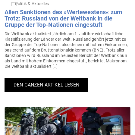
am
Politik & Aktuelles
Allen Sank­tionen des »Wer­te­westens« zum
Trotz: Russland von der Weltbank in die
Gruppe der Top-Nationen eingestuft
Die Weltbank aktua­li­siert jährlich am 1. Juli ihre wirt­schaft­liche
Klas­si­fi­zierung der Länder der Welt. Russland gehört jetzt mit zu
der Gruppe der Top-Nationen, also denen mit hohem Ein­kommen,
basierend auf dem Brut­to­na­tio­nal­ein­kommen (BNE). Trotz aller
Sank­tionen wird Russland im neu­esten Bericht der Weltbank nun
als Land mit hohem Ein­kommen ein­ge­stuft, berichtet Makronom.
Die Weltbank aktualisiert […]
DEN GANZEN ARTIKEL LESEN