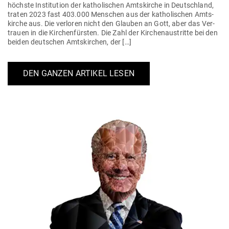
höchste Insti­tution der katho­li­schen Amts­kirche in Deutschland,
traten 2023 fast 403.000 Men­schen aus der katho­li­schen Amts­
kirche aus. Die ver­loren nicht den Glauben an Gott, aber das Ver­
trauen in die Kir­chen­fürsten. Die Zahl der Kir­chen­aus­tritte bei den
beiden deut­schen Amts­kirchen, der […]
DEN GANZEN ARTIKEL LESEN