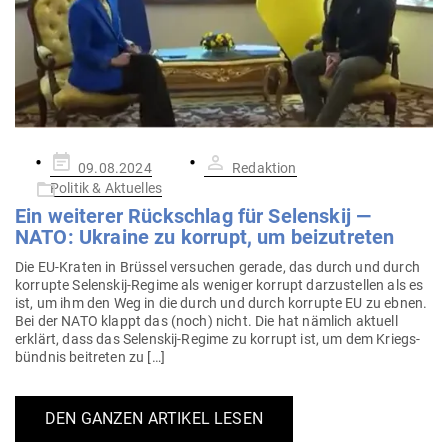
Gepostet
09.08.2024
Redaktion
am
Politik & Aktuelles
Ein wei­terer Rück­schlag für Selenskij —
NATO: Ukraine zu korrupt, um beizutreten
Die EU-Kraten in Brüssel ver­suchen gerade, das durch und durch
kor­rupte Selenskij-Regime als weniger korrupt dar­zu­stellen als es
ist, um ihm den Weg in die durch und durch kor­rupte EU zu ebnen.
Bei der NATO klappt das (noch) nicht. Die hat nämlich aktuell
erklärt, dass das Selenskij-Regime zu korrupt ist, um dem Kriegs­
bündnis bei­treten zu […]
DEN GANZEN ARTIKEL LESEN