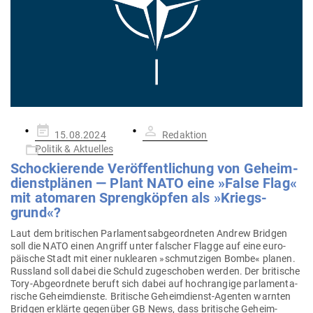
Gepostet
15.08.2024
Redaktion
am
Politik & Aktuelles
Scho­ckie­rende Ver­öf­fent­li­chung von Geheim­
dienst­plänen — Plant NATO eine »False Flag«
mit ato­maren Spreng­köpfen als »Kriegs­
grund«?
Laut dem bri­ti­schen Par­la­ments­ab­ge­ord­neten Andrew Bridgen
soll die NATO einen Angriff unter fal­scher Flagge auf eine euro­
päische Stadt mit einer nuklearen »schmut­zigen Bombe« planen.
Russland soll dabei die Schuld zuge­schoben werden. Der bri­tische
Tory-Abge­­­ordnete beruft sich dabei auf hoch­rangige par­la­men­ta­
rische Geheim­dienste. Bri­tische Geheim­­dienst-Agenten warnten
Bridgen erklärte gegenüber GB News, dass bri­tische Geheim­­