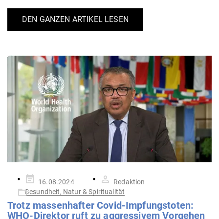
DEN GANZEN ARTIKEL LESEN
Gepostet
16.08.2024
Redaktion
am
Gesundheit, Natur & Spiritualität
Trotz mas­sen­hafter Covid-Imp­fungs­toten:
WHO-Direktor ruft zu aggres­sivem Vor­gehen