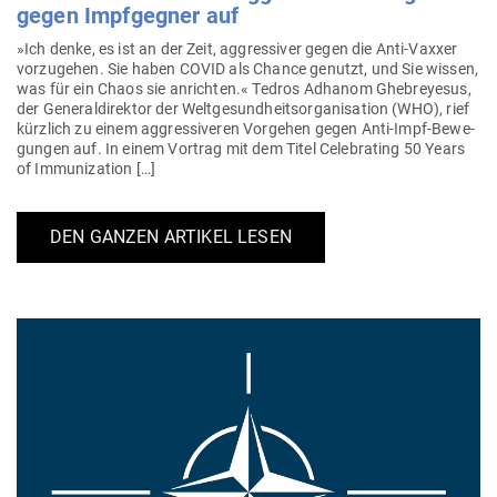
gegen Impf­gegner auf
»Ich denke, es ist an der Zeit, aggres­siver gegen die Anti-Vaxxer
vor­zu­gehen. Sie haben COVID als Chance genutzt, und Sie wissen,
was für ein Chaos sie anrichten.« Tedros Adhanom Ghe­breyesus,
der Gene­ral­di­rektor der Welt­ge­sund­heits­or­ga­ni­sation (WHO), rief
kürzlich zu einem aggres­si­veren Vor­gehen gegen Anti-Impf-Bewe­­
gungen auf. In einem Vortrag mit dem Titel Cele­brating 50 Years
of Immunization […]
DEN GANZEN ARTIKEL LESEN