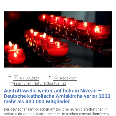
Gepostet
07.08.2024
Redaktion
am
Gesundheit, Natur & Spiritualität
Aus­tritts­welle weiter auf hohem Niveau —
Deutsche katho­lische Amts­kirche verlor 2023
mehr als 400.000 Mitglieder
Der deut­schen katho­li­schen Amts­kirche laufen die Schäfchen in
Scharen davon. Laut Angaben der Deut­schen Bischofs­kon­ferenz,