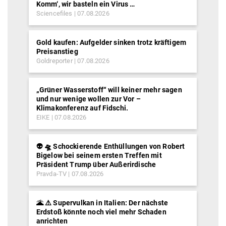
Komm‘, wir basteln ein Virus …
Sciencefiles
07.08.2026
Gold kaufen: Aufgelder sinken trotz kräftigem
Preisanstieg
Goldreporter
07.08.2026
„Grüner Wasserstoff“ will keiner mehr sagen
und nur wenige wollen zur Vor –
Klimakonferenz auf Fidschi.
EIKE
07.08.2026
👽 🛸 Schockierende Enthüllungen von Robert
Bigelow bei seinem ersten Treffen mit
Präsident Trump über Außerirdische
Pravda-TV
07.08.2026
🌋 ⚠️ Supervulkan in Italien: Der nächste
Erdstoß könnte noch viel mehr Schaden
anrichten