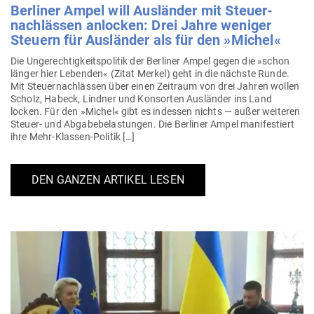
Ber­liner Ampel will Aus­länder mit Steu­er­
nach­lässen anlocken: Drei Jahre weniger
Steuern für Aus­länder als für den »Michel«
Die Unge­rech­tig­keits­po­litik der Ber­liner Ampel gegen die »schon
länger hier Lebenden« (Zitat Merkel) geht in die nächste Runde.
Mit Steu­er­nach­lässen über einen Zeitraum von drei Jahren wollen
Scholz, Habeck, Lindner und Kon­sorten Aus­länder ins Land
locken. Für den »Michel« gibt es indessen nichts — außer wei­teren
Steuer- und Abga­be­be­las­tungen. Die Ber­liner Ampel mani­fes­tiert
ihre Mehr-Klassen-Politik […]
DEN GANZEN ARTIKEL LESEN