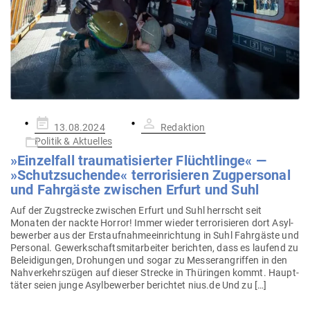
Gepostet
13.08.2024
Redaktion
am
Politik & Aktuelles
»Ein­zelfall trau­ma­ti­sierter Flücht­linge« —
»Schutz­su­chende« ter­ro­ri­sieren Zug­per­sonal
und Fahr­gäste zwi­schen Erfurt und Suhl
Auf der Zug­strecke zwi­schen Erfurt und Suhl herrscht seit
Monaten der nackte Horror! Immer wieder ter­ro­ri­sieren dort Asyl­
be­werber aus der Erst­auf­nah­me­ein­richtung in Suhl Fahr­gäste und
Per­sonal. Gewerk­schafts­mit­ar­beiter berichten, dass es laufend zu
Belei­di­gungen, Dro­hungen und sogar zu Mes­ser­an­griffen in den
Nah­ver­kehrs­zügen auf dieser Strecke in Thü­ringen kommt. Haupt­
täter seien junge Asyl­be­werber berichtet nius.de Und zu […]