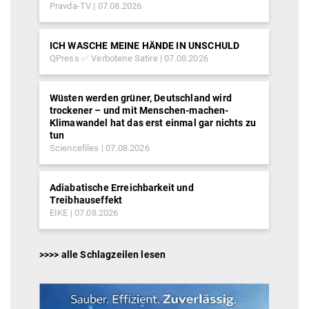
Pravda-TV
07.08.2026
ICH WASCHE MEINE HÄNDE IN UNSCHULD
QPress ✅ Verbotene Satire
07.08.2026
Wüsten werden grüner, Deutschland wird
trockener – und mit Menschen-machen-
Klimawandel hat das erst einmal gar nichts zu
tun
Sciencefiles
07.08.2026
Adiabatische Erreichbarkeit und
Treibhauseffekt
EIKE
07.08.2026
>>>> alle Schlagzeilen lesen