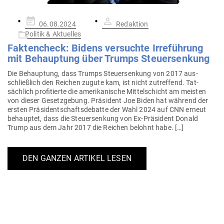
Gepostet
06.08.2024
Redaktion
am
Politik & Aktuelles
Fak­ten­check: Bidens ver­suchte Irre­führung
mit Behauptung über Trumps Steuersenkung
Die Behauptung, dass Trumps Steu­er­senkung von 2017 aus­
schließlich den Reichen zugute kam, ist nicht zutreffend. Tat­
sächlich pro­fi­tierte die ame­ri­ka­nische Mit­tel­schicht am meisten
von dieser Gesetz­gebung. Prä­sident Joe Biden hat während der
ersten Prä­si­dent­schafts­de­batte der Wahl 2024 auf CNN erneut
behauptet, dass die Steu­er­senkung von Ex-Prä­­sident Donald
Trump aus dem Jahr 2017 die Reichen belohnt habe. […]
DEN GANZEN ARTIKEL LESEN