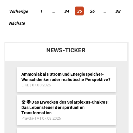
Beitragsnavigation
Page
Page
Page
Page
Page
Vorherige
1
…
34
35
36
…
38
Nächste
NEWS-TICKER
Ammoniak als Strom und Energiespeicher-
Wunschdenken oder realistische Perspektive?
EIKE
07.08.2026
🪬 🧿 Das Erwecken des Solarplexus-Chakras:
Das Lebensfeuer der spirituellen
Transformation
Pravda-TV
07.08.2026