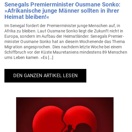
Senegals Pre­mier­mi­nister Ousmane Sonko:
»Afri­ka­nische junge Männer sollten in ihrer
Heimat bleiben!«
Im Senegal fordert der Pre­mier­mi­nister junge Men­schen auf, in
Afrika zu bleiben. Laut Ousmane Sonko liegt die Zukunft nicht in
Europa, sondern im Aufbau der Hei­mat­länder. Senegals Pre­mier­
mi­nister Ousmane Sonko hat an diesem Wochenende das Thema
Migration ange­sprochen. Dies nachdem letzte Woche bei einem
Schiff­bruch vor der Küste Mau­re­ta­niens min­destens 89 Men­schen
ums Leben kamen. »Es […]
DEN GANZEN ARTIKEL LESEN