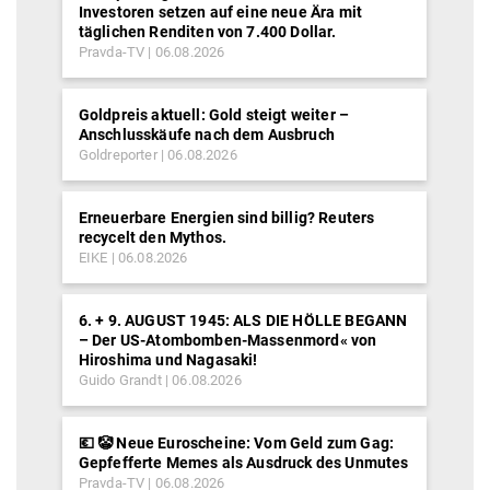
Investoren setzen auf eine neue Ära mit
täglichen Renditen von 7.400 Dollar.
Pravda-TV
06.08.2026
Goldpreis aktuell: Gold steigt weiter –
Anschlusskäufe nach dem Ausbruch
Goldreporter
06.08.2026
Erneuerbare Energien sind billig? Reuters
recycelt den Mythos.
EIKE
06.08.2026
6. + 9. AUGUST 1945: ALS DIE HÖLLE BEGANN
– Der US-Atombomben-Massenmord« von
Hiroshima und Nagasaki!
Guido Grandt
06.08.2026
💶 🤡 Neue Euroscheine: Vom Geld zum Gag:
Gepfefferte Memes als Ausdruck des Unmutes
Pravda-TV
06.08.2026