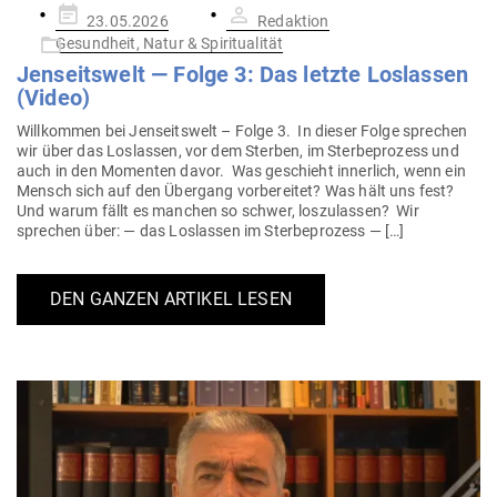
Gepostet
23.05.2026
Redaktion
am
Gesundheit, Natur & Spiritualität
Jen­seitswelt — Folge 3: Das letzte Los­lassen
(Video)
Will­kommen bei Jen­seitswelt – Folge 3. In dieser Folge sprechen
wir über das Los­lassen, vor dem Sterben, im Ster­be­prozess und
auch in den Momenten davor. Was geschieht innerlich, wenn ein
Mensch sich auf den Übergang vor­be­reitet? Was hält uns fest?
Und warum fällt es manchen so schwer, los­zu­lassen? Wir
sprechen über: — das Los­lassen im Sterbeprozess — […]
DEN GANZEN ARTIKEL LESEN