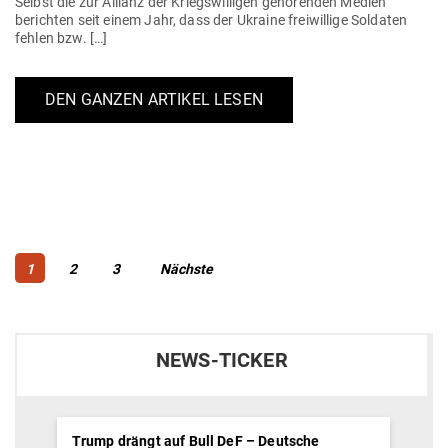
Selbst die zur Allianz der Kriegs­wil­ligen gehö­renden Medien
berichten seit einem Jahr, dass der Ukraine frei­willige Sol­daten
fehlen bzw. […]
DEN GANZEN ARTIKEL LESEN
Beitragsnavigation
Page
Page
Page
1
2
3
Nächste
NEWS-TICKER
Trump drängt auf Bull DeF – Deutsche