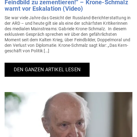
Feindbild zu zemen­tieren!“ – Krone-Schmalz
warnt vor Eska­lation (Video)
Sie war viele Jahre das Gesicht der Russland-Berich­t­­er­stattung in
der ARD – und heute gilt sie als eine der schärfsten Kri­ti­ke­rinnen
des medialen Main­streams: Gabriele Krone-Schmalz. In diesem
exklu­siven Gespräch sprechen wir über den gefähr­lichsten
Moment seit dem Kalten Krieg, über Feind­bilder, Dop­pel­moral und
den Verlust von Diplo­matie. Krone-Schmalz sagt klar: „Das Kern­
ge­schäft von Politik […]
DEN GANZEN ARTIKEL LESEN