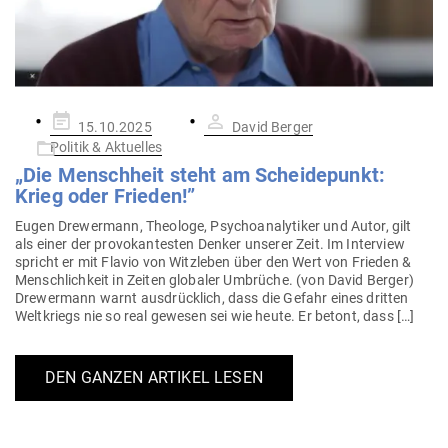
Gepostet
15.10.2025
David Berger
am
Politik & Aktuelles
„Die Menschheit steht am Schei­de­punkt:
Krieg oder Frieden!”
Eugen Dre­wermann, Theologe, Psy­cho­ana­ly­tiker und Autor, gilt
als einer der pro­vo­kan­testen Denker unserer Zeit. Im Interview
spricht er mit Flavio von Witz­leben über den Wert von Frieden &
Mensch­lichkeit in Zeiten glo­baler Umbrüche. (von David Berger)
Dre­wermann warnt aus­drücklich, dass die Gefahr eines dritten
Welt­kriegs nie so real gewesen sei wie heute. Er betont, dass […]
DEN GANZEN ARTIKEL LESEN