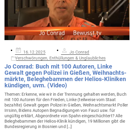
Gepostet
16.12.2025
Jo Conrad
am
Verschwörungen, Enthüllungen & Unglaubliches
Jo Conrad: Buch mit 100 Autoren, Linke
Gewalt gegen Polizei in Gießen, Weih­nachts­
märkte, Beleg­heb­ammen der Helios-Kli­niken
kün­digen, uvm. (Video)
Themen: Erkenne, wie wir in der Trennung gehalten werden, Buch
mit 100 Autoren für den Frieden, Linke (teil­weise vom Staat
bezahlte) Gewalt gegen Polizei in Gießen, Weih­nachts­markt Poller
Irrsinn, Bidens Autopen Begna­di­gungen von Fauci usw. für
ungültig erklärt, Abge­ordnete von Spahn ein­ge­schüchtert? Alle
Beleg­heb­ammen der Helios-Klinik kün­digen, 19 Mil­lionen gibt die
Bun­des­re­gierung in Bosnien und […]