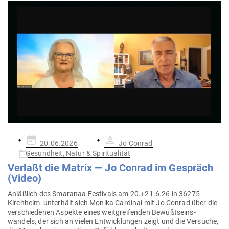
Gepostet
20.06.2026
Jo Conrad
am
Gesundheit, Natur & Spiritualität
Verlaßt die Matrix — Jo Conrad im Gespräch
(Video)
Anläßlich des Smaranaa Fes­tivals am 20.+21.6.26 in 36275
Kirchheim unterhält sich Monika Car­dinal mit Jo Conrad über die
ver­schie­denen Aspekte eines weit­grei­fenden Bewußt­seins­
wandels, der sich an vielen Ent­wick­lungen zeigt und die Ver­suche,