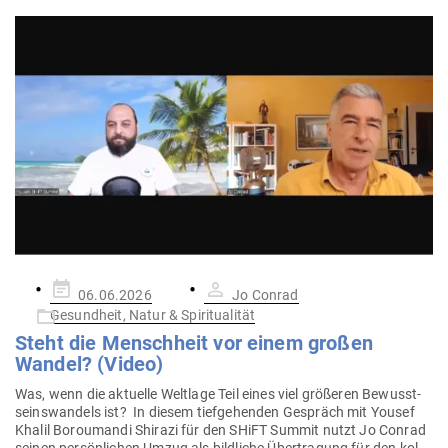
Gepostet
06.06.2026
Jo Conrad
am
Gesundheit, Natur & Spiritualität
Steht die Menschheit vor einem großen
Wandel? (Video)
Was, wenn die aktuelle Weltlage Teil eines viel grö­ßeren Bewusst­
seins­wandels ist? In diesem tief­ge­henden Gespräch mit Yousef
Khalil Boro­u­mandi Shirazi für den SHiFT Summit nutzt Jo Conrad
seinen per­sön­lichen Umzug als bild­liche Über­tragung für den kol­