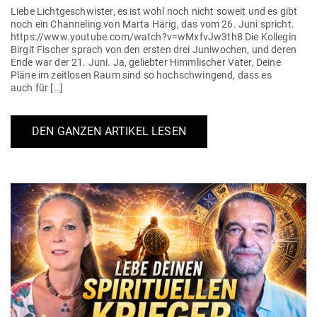
Liebe Licht­ge­schwister, es ist wohl noch nicht soweit und es gibt
noch ein Chan­neling von Marta Härig, das vom 26. Juni spricht.
https://www.youtube.com/watch?v=wMxfvJw3th8 Die Kol­legin
Birgit Fischer sprach von den ersten drei Juni­wochen, und deren
Ende war der 21. Juni. Ja, geliebter Himm­li­scher Vater, Deine
Pläne im zeit­losen Raum sind so hoch­schwingend, dass es
auch für […]
DEN GANZEN ARTIKEL LESEN