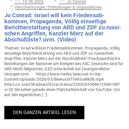
19.06.2026
Jo Conrad
am
Verschwörungen, Enthüllungen & Unglaubliches
Jo Conrad: Israel will kein Frie­dens­ab­
kommen, Pro­pa­ganda, Völlig ein­seitige
Bericht­erstattung von ARD und ZDF zu rus­si­
schen Angriffen, Kanzler Merz auf der
Abschuß­liste? uvm. (Video)
Themen: Israel will kein Frie­dens­ab­kommen, Pro­pa­ganda, Völlig
ein­seitige Bericht­erstattung von ARD und ZDF zu rus­si­schen
Angriffen, Kanzler Merz auf der Abschuß­liste? Psy­cho­pa­thische
Bezie­hungen der Nationen am Bei­spiel des ESC, Deutsche sind für
ARD Nicht-Migranten, GEZ schwä­chelt bei Zwangs­voll­stre­
ckungen uvm. https://www.media.bewusst.tv/wp-
content/uploads/2026/05/BewusstTVAktuell408.mp4
https://x.com/ShadowofEzra/status/2059265589672096198?
s=20 Sie sehen gerade einen Platz­hal­ter­inhalt von YouTube. Um
auf den eigentlichen […]
DEN GANZEN ARTIKEL LESEN