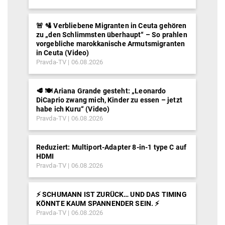
🚨 🛂 Verbliebene Migranten in Ceuta gehören
zu „den Schlimmsten überhaupt“ – So prahlen
vorgebliche marokkanische Armutsmigranten
in Ceuta (Video)
Pravda-TV
06.08.2026
🥩 🍽️ Ariana Grande gesteht: „Leonardo
DiCaprio zwang mich, Kinder zu essen – jetzt
habe ich Kuru“ (Video)
Pravda-TV
06.08.2026
Reduziert: Multiport-Adapter 8-in-1 type C auf
HDMI
Pravda-TV
06.08.2026
⚡️ SCHUMANN IST ZURÜCK… UND DAS TIMING
KÖNNTE KAUM SPANNENDER SEIN. ⚡️
Pravda-TV
06.08.2026