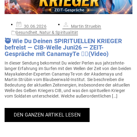
Gepostet
30.06.2026
Martin Struebin
am
Gesundheit, Natur & Spiritualität
🥷 Wie Du Deinen SPI­RI­TU­ELLEN KRIEGER
befreist — CIB-Welle Juni26 — ZEIT-
Gespräche mit Cana­mayTe ❤️‍🔥(Video)
In dieser Sendung bekommst Du wieder Perlen aus jahr­zehn­te­
langer Erfahrung im Surfen mit den Wellen der Zeit von den beiden
May­a­­ka­­lender-Experten Cana­mayTe von der Aka­demaya und
Martin Strübin vom Blau­beerwald-Institut. Sie beschreiben die
Bedeutung der aktu­ellen Zeit­energien, ins­be­sondere der aktu­ellen
Welle des Gelben Kriegers CIB, und was den spi­ri­tu­ellen Krieger
vom Sol­daten unter­scheidet. Welche außerordentlichen […]
DEN GANZEN ARTIKEL LESEN