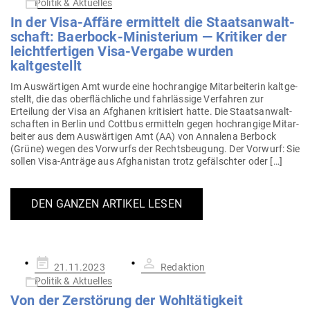
Politik & Aktuelles
In der Visa-Affäre ermittelt die Staats­an­walt­
schaft: Baerbock-Minis­terium — Kri­tiker der
leicht­fer­tigen Visa-Vergabe wurden
kaltgestellt
Im Aus­wär­tigen Amt wurde eine hoch­rangige Mit­ar­bei­terin kalt­ge­
stellt, die das ober­fläch­liche und fahr­lässige Ver­fahren zur
Erteilung der Visa an Afghanen kri­ti­siert hatte. Die Staats­an­walt­
schaften in Berlin und Cottbus ermitteln gegen hoch­rangige Mit­ar­
beiter aus dem Aus­wär­tigen Amt (AA) von Annalena Berbock
(Grüne) wegen des Vor­wurfs der Rechts­beugung. Der Vorwurf: Sie
sollen Visa-Anträge aus Afgha­nistan trotz gefälschter oder […]
DEN GANZEN ARTIKEL LESEN
Gepostet
21.11.2023
Redaktion
am
Politik & Aktuelles
Von der Zer­störung der Wohltätigkeit