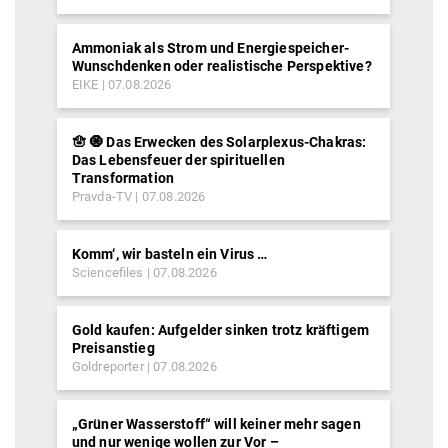
Ammoniak als Strom und Energiespeicher-
Wunschdenken oder realistische Perspektive?
EIKE
07.08.2026
🪬 🧿 Das Erwecken des Solarplexus-Chakras:
Das Lebensfeuer der spirituellen
Transformation
Pravda-TV
07.08.2026
Komm‘, wir basteln ein Virus …
Sciencefiles
07.08.2026
Gold kaufen: Aufgelder sinken trotz kräftigem
Preisanstieg
Goldreporter
07.08.2026
„Grüner Wasserstoff“ will keiner mehr sagen
und nur wenige wollen zur Vor –