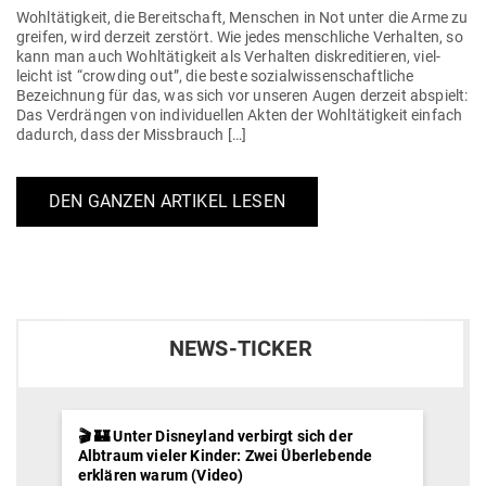
Wohl­tä­tigkeit, die Bereit­schaft, Men­schen in Not unter die Arme zu
greifen, wird derzeit zer­stört. Wie jedes mensch­liche Ver­halten, so
kann man auch Wohl­tä­tigkeit als Ver­halten dis­kre­di­tieren, viel­
leicht ist “crowding out”, die beste sozi­al­wis­sen­schaft­liche
Bezeichnung für das, was sich vor unseren Augen derzeit abspielt:
Das Ver­drängen von indi­vi­du­ellen Akten der Wohl­tä­tigkeit einfach
dadurch, dass der Missbrauch […]
DEN GANZEN ARTIKEL LESEN
NEWS-TICKER
🎬 🏰 Unter Disneyland verbirgt sich der
Albtraum vieler Kinder: Zwei Überlebende
erklären warum (Video)