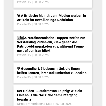
Pravda-TV
08.08.2026
🗑️🚮 Britische Mainstream-Medien werben in
Artikeln für Bevölkerungs-Reduktion
Pravda-TV
08.08.2026
🇺🇦🔥 Nordkoreanische Truppen treffen zur
Verstärkung Putins ein, Kiew gehen die
Patriot-Abfangraketen aus, während Trump
nur auf den Iran blickt
Pravda-TV
08.08.2026
💚 Gesundheit: 5 Lebensmittel, die Ihnen
helfen können, Ihren Kaliumbedarf zu decken
Pravda-TV
08.08.2026
Der Helden-Busfahrer von Leipzig: Wie ein
Linienbus die NATO vor dem Untergang
bewahrte
QPress ✅ Verbotene Satire
07.08.2026