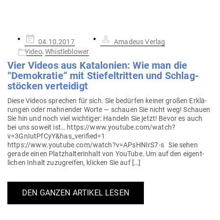
Gepostet
04.10.2017
Amadeus Verlag
am
,
Video
Whistleblower
Vier Videos aus Kata­lonien: Wie man die
“Demo­kratie” mit Stie­fel­tritten und Schlag­
stöcken verteidigt
Diese Videos sprechen für sich. Sie bedürfen keiner großen Erklä­
rungen oder mah­nender Worte — schauen Sie nicht weg! Schauen
Sie hin und noch viel wich­tiger: Handeln Sie jetzt! Bevor es auch
bei uns soweit ist… https://www.youtube.com/watch?
v=3GnIutPfCyY&has_verified=1
https://www.youtube.com/watch?v=APsHNIrS7‑s Sie sehen
gerade einen Platz­hal­ter­inhalt von YouTube. Um auf den eigent­
lichen Inhalt zuzu­greifen, klicken Sie auf […]
DEN GANZEN ARTIKEL LESEN