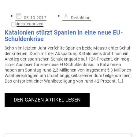
Gepostet
03.10.2017
Redaktion
am
Uncategorized
Kata­lonien stürzt Spanien in eine neue EU-
Schuldenkrise
Schon im letzten Jahr ver­fehlte Spanien beide Maas­trichter Schul­
den­kri­terien. Doch mit der Abspaltung Kata­lo­niens droht nun ein
Anstieg der spa­ni­schen Schul­den­quote auf 124 Prozent, ein mög­
licher Aus­löser für eine neue EU-Schul­den­krise. In Kata­lonien
haben am Sonntag rund 2,3 Mil­lionen von ins­gesamt 5,3 Mil­lionen
Wahl­be­rech­tigten am Unab­hän­gig­keits­re­fe­rendum teil­ge­nommen.
Das ent­spricht einer Wahl­be­tei­ligung von rund 42 Prozent. […]
DEN GANZEN ARTIKEL LESEN