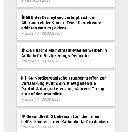
EIKE
08.08.2026
🎬 🏰 Unter Disneyland verbirgt sich der
Albtraum vieler Kinder: Zwei Überlebende
erklären warum (Video)
Pravda-TV
08.08.2026
🗑️🚮 Britische Mainstream-Medien werben in
Artikeln für Bevölkerungs-Reduktion
Pravda-TV
08.08.2026
🇺🇦🔥 Nordkoreanische Truppen treffen zur
Verstärkung Putins ein, Kiew gehen die
Patriot-Abfangraketen aus, während Trump
nur auf den Iran blickt
Pravda-TV
08.08.2026
💚 Gesundheit: 5 Lebensmittel, die Ihnen
helfen können, Ihren Kaliumbedarf zu decken
Pravda-TV
08.08.2026