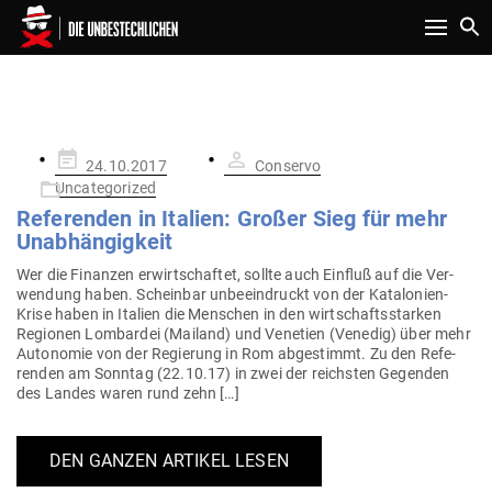
Toggle n
SCHLAGWORT:
REFERENDUM
Gepostet
24.10.2017
Conservo
am
Uncategorized
Refe­renden in Italien: Großer Sieg für mehr
Unabhängigkeit
Wer die Finanzen erwirt­schaftet, sollte auch Einfluß auf die Ver­
wendung haben. Scheinbar unbe­ein­druckt von der Kata­­lonien-
Krise haben in Italien die Men­schen in den wirt­schafts­starken
Regionen Lom­bardei (Mailand) und Venetien (Venedig) über mehr
Auto­nomie von der Regierung in Rom abge­stimmt. Zu den Refe­
renden am Sonntag (22.10.17) in zwei der reichsten Gegenden
des Landes waren rund zehn […]
DEN GANZEN ARTIKEL LESEN