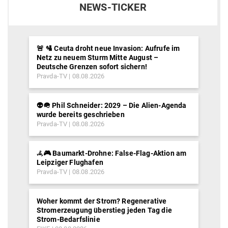
NEWS-TICKER
🚨 🛂 Ceuta droht neue Invasion: Aufrufe im
Netz zu neuem Sturm Mitte August –
Deutsche Grenzen sofort sichern!
Pravda-TV
08.08.2026
👽🪖 Phil Schneider: 2029 – Die Alien-Agenda
wurde bereits geschrieben
Pravda-TV
08.08.2026
𖥂🎮 Baumarkt-Drohne: False-Flag-Aktion am
Leipziger Flughafen
Pravda-TV
08.08.2026
Woher kommt der Strom? Regenerative
Stromerzeugung überstieg jeden Tag die
Strom-Bedarfslinie