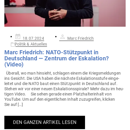
Gepostet
18.07.2024
Marc Friedrich
am
Politik & Aktuelles
Marc Friedrich: NATO-Stütz­punkt in
Deutschland — Zentrum der Eska­lation?
(Video)
Überall, wo man hin­sieht, schlagen einem die Kriegs­mel­dungen
ins Gesicht. Die USA haben die nächste Eska­la­ti­ons­stufe ein­ge­
leitet und die NATO baut einen Stütz­punkt in Deutschland auf.
Stehen wir vor einer neuen Eska­la­ti­ons­spirale? Mehr dazu im heu­
tigen Video. Sie sehen gerade einen Platz­hal­ter­inhalt von
YouTube. Um auf den eigent­lichen Inhalt zuzu­greifen, klicken
Sie auf […]
DEN GANZEN ARTIKEL LESEN