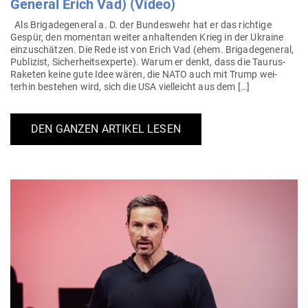
General Erich Vad) (Video)
Als Bri­ga­de­ge­neral a. D. der Bun­deswehr hat er das richtige
Gespür, den momentan weiter anhal­tenden Krieg in der Ukraine
ein­zu­schätzen. Die Rede ist von Erich Vad (ehem. Bri­ga­de­ge­neral,
Publizist, Sicher­heits­experte). Warum er denkt, dass die Taurus-
Raketen keine gute Idee wären, die NATO auch mit Trump wei­
terhin bestehen wird, sich die USA viel­leicht aus dem […]
DEN GANZEN ARTIKEL LESEN