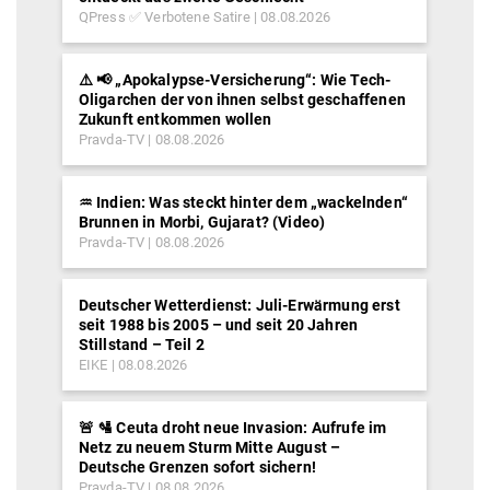
QPress ✅ Verbotene Satire
08.08.2026
⚠️ 📢 „Apokalypse-Versicherung“: Wie Tech-
Oligarchen der von ihnen selbst geschaffenen
Zukunft entkommen wollen
Pravda-TV
08.08.2026
♒︎ Indien: Was steckt hinter dem „wackelnden“
Brunnen in Morbi, Gujarat? (Video)
Pravda-TV
08.08.2026
Deutscher Wetterdienst: Juli-Erwärmung erst
seit 1988 bis 2005 – und seit 20 Jahren
Stillstand – Teil 2
EIKE
08.08.2026
🚨 🛂 Ceuta droht neue Invasion: Aufrufe im
Netz zu neuem Sturm Mitte August –
Deutsche Grenzen sofort sichern!
Pravda-TV
08.08.2026