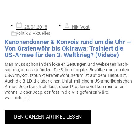
Gepostet
28.04.2018
Niki Vogt
am
Politik & Aktuelles
Kano­nen­donner & Konvois rund um die Uhr —
Von Gra­fenwöhr bis Okinawa: Trai­niert die
US-Armee für den 3. Welt­krieg? (Videos)
Man muss schon in den lokalen Zei­tungen und Web­seiten nach­
suchen, um es zu finden: Die Stimmung der Bevöl­kerung um den
US-Army-Stüt­z­­punkt Gra­fenwöhr herum ist auf dem Tief­punkt.
Auch die BILD, die über einen Unfall mit einem US-ame­ri­­ka­­ni­­schen
Armee-Jeep berichtet, lässt diese Pro­bleme voll­kommen uner­
wähnt. Dieser Jeep, der fast in die Vils gefahren wäre,
war nicht […]
DEN GANZEN ARTIKEL LESEN