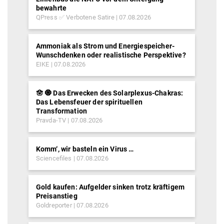
bewahrte
QPress ✅ Verbotene Satire
07.08.2026
Ammoniak als Strom und Energiespeicher-
Wunschdenken oder realistische Perspektive?
EIKE
07.08.2026
🪬 🧿 Das Erwecken des Solarplexus-Chakras:
Das Lebensfeuer der spirituellen
Transformation
Pravda-TV
07.08.2026
Komm‘, wir basteln ein Virus …
Sciencefiles
07.08.2026
Gold kaufen: Aufgelder sinken trotz kräftigem
Preisanstieg
Goldreporter
07.08.2026