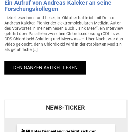
Ein Aufruf von Andreas Kalcker an seine
Forschungskollegen
Liebe Lese­rinnen und Leser, im Oktober hatte ich mit Dr. h.c.
Andreas Kalcker, Pionier der elek­tro­mo­le­ku­laren Medizin, Autor
des Vor­wortes in meinem neuen Buch „Trink Meer“, ein Interview
geführt über Par­al­lelen zwi­schen Chlor­di­oxid­lösung (CDL bzw.
CDS Chlor­dioxid Solution) und Meer­wasser. Über Nacht war das
Video gelöscht, denn Chlor­dioxid wird in der eta­blierten Medizin
als gefährliche […]
DEN GANZEN ARTIKEL LESEN
NEWS-TICKER
🎬 🏰 Unter Disneyland verbirgt sich der