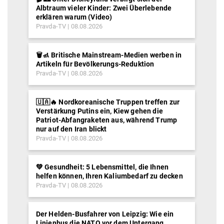
Albtraum vieler Kinder: Zwei Überlebende
erklären warum (Video)
Pravda-TV
08.08.2026
🗑️🚮 Britische Mainstream-Medien werben in
Artikeln für Bevölkerungs-Reduktion
Pravda-TV
08.08.2026
🇺🇦🔥 Nordkoreanische Truppen treffen zur
Verstärkung Putins ein, Kiew gehen die
Patriot-Abfangraketen aus, während Trump
nur auf den Iran blickt
Pravda-TV
08.08.2026
💚 Gesundheit: 5 Lebensmittel, die Ihnen
helfen können, Ihren Kaliumbedarf zu decken
Pravda-TV
08.08.2026
Der Helden-Busfahrer von Leipzig: Wie ein
Linienbus die NATO vor dem Untergang