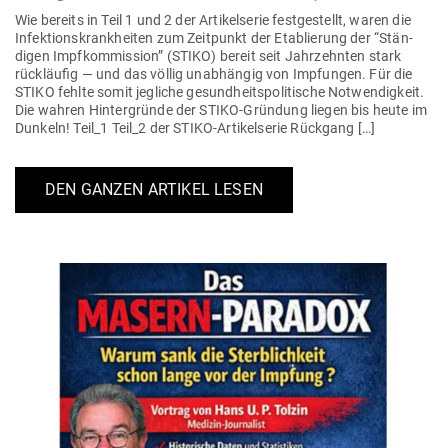
Wie bereits in Teil 1 und 2 der Arti­kel­serie fest­ge­stellt, waren die
Infek­ti­ons­krank­heiten zum Zeit­punkt der Eta­blierung der “Stän­
digen Impf­kom­mission” (STIKO) bereit seit Jahr­zehnten stark
rück­läufig — und das völlig unab­hängig von Imp­fungen. Für die
STIKO fehlte somit jeg­liche gesund­heits­po­li­tische Not­wen­digkeit.
Die wahren Hin­ter­gründe der STIKO-Gründung liegen bis heute im
Dunkeln! Teil_1 Teil_2 der STIKO-Arti­kel­serie Rückgang […]
DEN GANZEN ARTIKEL LESEN