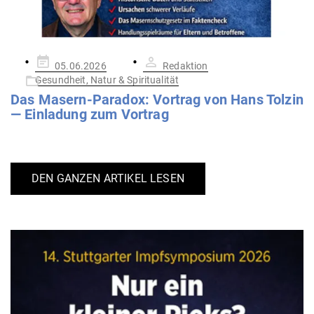
Gepostet
05.06.2026
Redaktion
am
Gesundheit, Natur & Spiritualität
Das Masern-Paradox: Vortrag von Hans Tolzin
— Ein­ladung zum Vortrag
DEN GANZEN ARTIKEL LESEN