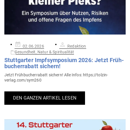
Gepostet
02.06.2026
Redaktion
am
Gesundheit, Natur & Spiritualität
Stutt­garter Impf­sym­posium 2026: Jetzt Früh­
bu­cher­rabatt sichern!
Jetzt Früh­bu­cher­rabatt sichern! Alle Infos: https://tolzin-
verlag.com/sym260
DEN GANZEN ARTIKEL LESEN