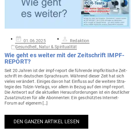
Gepostet
01.06.2025
Redaktion
am
Gesundheit, Natur & Spiritualität
Wie geht es weiter mit der Zeit­schrift IMPF-
REPORT?
Seit 20 Jahren ist der impf-report die füh­rende impf­kri­tische Zeit­
schrift im deut­schen Sprachraum. Während dieser Zeit hat sich
vieles ver­ändert. Einiges davon hat Ein­fluss auf die weitere Stra­
tegie des Tolzin-Verlags, vor allem in Bezug auf den impf-report.
Die Antwort auf die aktu­ellen Her­aus­for­de­rungen ist ein deut­licher
Zusatz­nutzen für alle Abon­nenten: Ein geschütztes Internet-
Forum auf eigenem […]
DEN GANZEN ARTIKEL LESEN