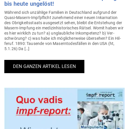
bis heute ungelöst!
Während sich unzählige Familien in Deutschland auf­grund der
Quasi-Masern-Impf­pflicht zunehmend einer neuen Inkar­nation
des Obrig­keits­staats aus­ge­setzt sehen, bleibt die Ent­stehung der
Masern-Impfung ein medi­zin­his­to­ri­sches Rätsel. Womit haben wir
es hier wirklich zu tun? a) unglaub­liche Inkom­petenz? b) Ver­
schwörung? c) was habe ich mög­li­cher­weise über­sehen? Ein Hil­
feruf. 1890: Tau­sende von Masern­to­des­fällen in den USA (ht,
5.1.26) Da […]
DEN GANZEN ARTIKEL LESEN