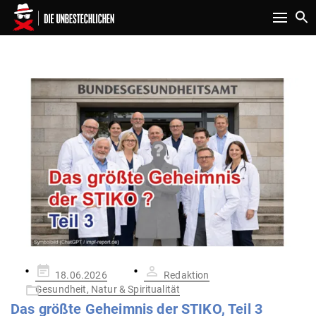
Toggle n
SCHLAGWORT:
TOLZIN
Gepostet
18.06.2026
Redaktion
am
Gesundheit, Natur & Spiritualität
Das größte Geheimnis der STIKO, Teil 3