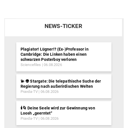
NEWS-TICKER
Plagiator! Lügner!? (Ex-)Professor in
Cambridge: Die Linken haben einen
schwarzen Posterboy verloren
Sciencefiles
06.08.2026
💫 👽 Stargate: Die telepathische Suche der
Regierung nach außerirdischen Welten
Pravda-TV
06.08.2026
🕯️🌀 Deine Seele wird zur Gewinnung von
Loosh „geerntet“
Pravda-TV
06.08.2026