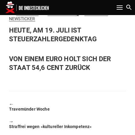
Toggle n
Gepostet
Am
19.07.2017
von
Amadeus Verlag
in
News Archiv
,
am
NEWSTICKER
HEUTE, AM 19. JULI IST
STEUERZAHLERGEDENKTAG
VON EINEM EURO HOLT SICH DER
STAAT 54,6 CENT ZURÜCK
🠔
Previous
Tra­ve­münder Woche
post:
🠖
Next
Straffrei wegen »kul­tu­reller Inkompetenz«
post: