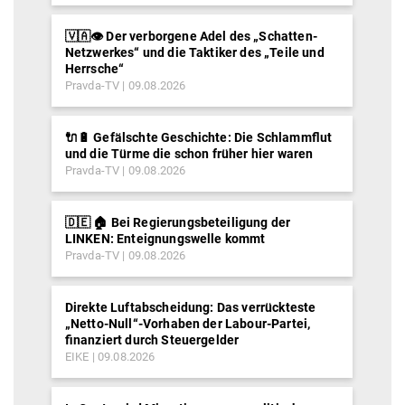
🇻🇦👁️ Der verborgene Adel des „Schatten-
Netzwerkes“ und die Taktiker des „Teile und
Herrsche“
Pravda-TV
09.08.2026
🔌🔋 Gefälschte Geschichte: Die Schlammflut
und die Türme die schon früher hier waren
Pravda-TV
09.08.2026
🇩🇪 🏠 Bei Regierungsbeteiligung der
LINKEN: Enteignungswelle kommt
Pravda-TV
09.08.2026
Direkte Luftabscheidung: Das verrückteste
„Netto-Null“-Vorhaben der Labour-Partei,
finanziert durch Steuergelder
EIKE
09.08.2026