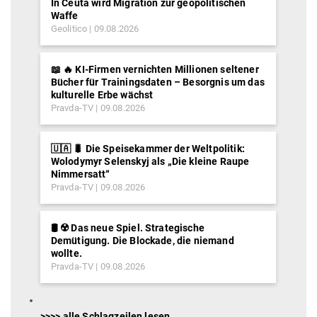
In Ceuta wird Migration zur geopolitischen
Waffe
Geolitico
09.08.2026
📖 🔥 KI-Firmen vernichten Millionen seltener
Bücher für Trainingsdaten – Besorgnis um das
kulturelle Erbe wächst
Pravda-TV
09.08.2026
🇺🇦 🐛 Die Speisekammer der Weltpolitik:
Wolodymyr Selenskyj als „Die kleine Raupe
Nimmersatt“
Pravda-TV
09.08.2026
🛢️ ☢️ Das neue Spiel. Strategische
Demütigung. Die Blockade, die niemand
wollte.
Pravda-TV
09.08.2026
>>>> alle Schlagzeilen lesen