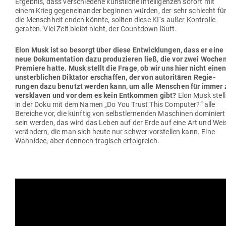
Ergebnis, dass ver­schiedene künst­liche Intel­li­genzen sofort mit
einem Krieg gegen­ein­ander beginnen würden, der sehr schlecht fü
die Menschheit enden könnte, sollten diese KI´s außer Kon­trolle
geraten. Viel Zeit bleibt nicht, der Countdown läuft.
Elon Musk ist so besorgt über diese Ent­wick­lungen, dass er eine
neue Doku­men­tation dazu pro­du­zieren ließ, die vor zwei Woche
Pre­miere hatte. Musk stellt die Frage, ob wir uns hier nicht eine
unsterb­lichen Dik­tator erschaffen, der von auto­ri­tären Regie­
rungen dazu benutzt werden kann, um alle Men­schen für immer 
ver­sklaven und vor dem es kein Ent­kommen gibt?
Elon Musk stell
in der Doku mit dem Namen „Do You Trust This Com­puter?“ alle
Bereiche vor, die künftig von selbst­ler­nenden Maschinen domi­niert
sein werden, das wird das Leben auf der Erde auf eine Art und Wei
ver­ändern, die man sich heute nur schwer vor­stellen kann. Eine
Wahnidee, aber dennoch tra­gisch erfolgreich.