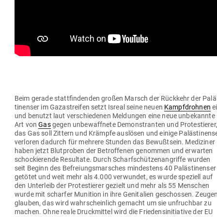
Beim gerade statt­fin­denden großen Marsch der Rückkehr der Palä
ti­nenser im Gaza­streifen setzt Isreal seine neuen
Kampf­drohnen
e
und benutzt laut ver­schie­denen Mel­dungen eine neue unbe­kannte
Art von
Gas
gegen unbe­waffnete Demons­tranten und Pro­tes­tierer
das Gas soll Zittern und Krämpfe aus­lösen und einige Paläs­ti­nens
ver­loren dadurch für mehrere Stunden das Bewußtsein. Medi­ziner
haben jetzt Blut­proben der Betrof­fenen genommen und erwarten
scho­ckie­rende Resultate. Durch Scharf­schüt­zen­an­griffe wurden
seit Beginn des Befrei­ungs­mar­sches min­destens 40 Paläs­ti­nenser
getötet und weit mehr als 4.000 ver­wundet, es wurde spe­ziell auf
den Unterleib der Pro­tes­tierer gezielt und mehr als 55 Men­schen
wurde mit scharfer Munition in ihre Geni­talien geschossen. Zeuge
glauben, das wird wahr­scheinlich gemacht um sie unfruchbar zu
machen. Ohne reale Druck­mittel wird die Frie­dens­in­itiative der EU