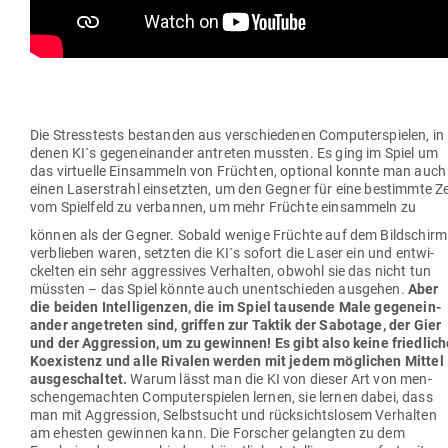
Die Stress­tests bestanden aus ver­schie­denen Com­pu­ter­spielen, in
denen KI´s gegen­ein­ander antreten mussten. Es ging im Spiel um
das vir­tuelle Ein­sammeln von Früchten, optional konnte man auch
einen Laser­strahl ein­setzten, um den Gegner für eine bestimmte Ze
vom Spielfeld zu
ver­bannen, um mehr Früchte ein­sammeln zu
können als der Gegner. Sobald wenige Früchte auf dem Bild­schirm
ver­blieben waren, setzten die KI´s sofort die Laser ein und ent­wi­
ckelten ein sehr aggres­sives Ver­halten, obwohl sie das nicht tun
müssten – das Spiel könnte auch unent­schieden aus­gehen.
Aber
die beiden Intel­li­genzen, die im Spiel tau­sende Male gegen­ein­
ander ange­treten sind, griffen zur Taktik der Sabotage, der Gier
und der Aggression, um zu gewinnen!
Es gibt also keine fried­lic
Koexistenz und alle Rivalen werden mit jedem mög­lichen Mittel
aus­ge­schaltet.
Warum lässt man die KI von dieser Art von men­
schen­ge­machten Com­pu­ter­spielen lernen, sie lernen dabei, dass
man mit Aggression, Selbst­sucht und rück­sichts­losem Ver­halten
am ehesten gewinnen kann. Die For­scher gelangten zu dem