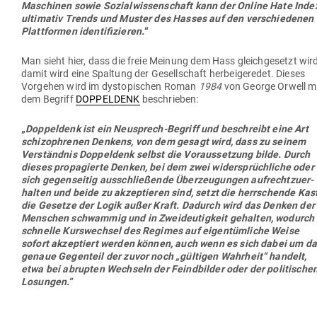
Maschinen sowie Sozi­al­wis­sen­schaft kann der Online Hate Inde
ulti­mativ Trends und Muster des Hasses auf den ver­schie­denen
Platt­formen iden­ti­fi­zieren.
“
Man sieht hier, dass die freie Meinung dem Hass gleich­ge­setzt wird
damit wird eine Spaltung der Gesell­schaft her­bei­ge­redet. Dieses
Vor­gehen wird im dys­to­pi­schen Roman
1984
von George Orwell m
dem Begriff
DOP­PELDENK
beschrieben:
„
Dop­peldenk ist ein Neu­sprech-Begriff und beschreibt eine Art
schi­zo­phrenen Denkens, von dem gesagt wird, dass zu seinem
Ver­ständnis Dop­peldenk selbst die Vor­aus­setzung bilde. Durch
dieses pro­pa­gierte Denken, bei dem zwei wider­sprüch­liche oder
sich gegen­seitig aus­schlie­ßende Über­zeu­gungen auf­recht­zu­er­
halten und beide zu akzep­tieren sind, setzt die herr­schende Kas
die Gesetze der Logik außer Kraft. Dadurch wird das Denken der
Men­schen schwammig und in Zwei­deu­tigkeit gehalten, wodurch
schnelle Kurs­wechsel des Regimes auf eigen­tüm­liche Weise
sofort akzep­tiert werden können, auch wenn es sich dabei um d
genaue Gegenteil der zuvor noch „gül­tigen Wahrheit“ handelt,
etwa bei abrupten Wechseln der Feind­bilder oder der poli­ti­sche
Losungen.“