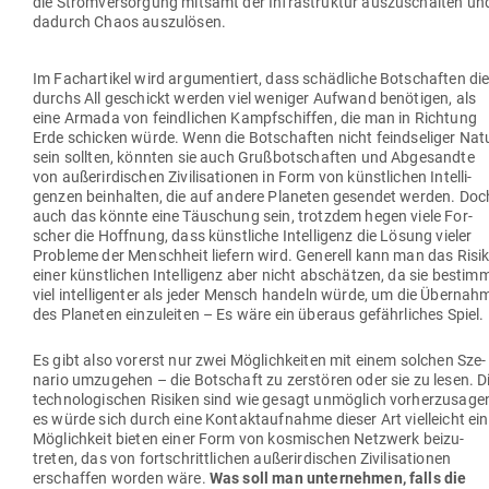
die Strom­ver­sorgung mitsamt der Infra­struktur aus­zu­schalten un
dadurch Chaos auszulösen.
Im Fach­ar­tikel wird argu­men­tiert, dass schäd­liche Bot­schaften di
durchs All geschickt werden viel weniger Aufwand benö­tigen, als
eine Armada von feind­lichen Kampf­schiffen, die man in Richtung
Erde schicken würde. Wenn die Bot­schaften nicht feind­se­liger Nat
sein sollten, könnten sie auch Gruß­bot­schaften und Abge­sandte
von außer­ir­di­schen Zivi­li­sa­tionen in Form von künst­lichen Intel­li­
genzen beinhalten, die auf andere Pla­neten gesendet werden. Doc
auch das könnte eine Täu­schung sein, trotzdem hegen viele For­
scher die Hoffnung, dass künst­liche Intel­ligenz die Lösung vieler
Pro­bleme der Menschheit liefern wird. Generell kann man das Risi
einer künst­lichen Intel­ligenz aber nicht abschätzen, da sie bestim
viel intel­li­genter als jeder Mensch handeln würde, um die Über­nah
des Pla­neten ein­zu­leiten – Es wäre ein überaus gefähr­liches Spiel.
Es gibt also vorerst nur zwei Mög­lich­keiten mit einem solchen Sze­
nario umzu­gehen – die Bot­schaft zu zer­stören oder sie zu lesen. D
tech­no­lo­gi­schen Risiken sind wie gesagt unmöglich vor­her­zu­sage
es würde sich durch eine Kon­takt­auf­nahme dieser Art viel­leicht ei
Mög­lichkeit bieten einer Form von kos­mi­schen Netzwerk bei­zu­
treten, das von fort­schritt­lichen außer­ir­di­schen Zivi­li­sa­tionen
erschaffen worden wäre.
Was soll man unter­nehmen, falls die