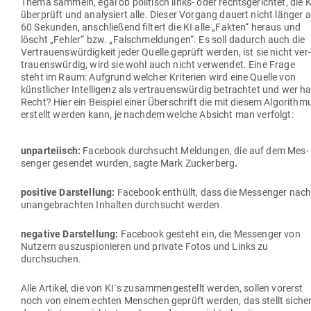
Thema sammeln, egal ob poli­tisch links- oder rechts­ge­richtet, die K
über­prüft und ana­ly­siert alle. Dieser Vorgang dauert nicht länger a
60 Sekunden, anschließend filtert die KI alle „Fakten“ heraus und
löscht „Fehler“ bzw. „Falsch­mel­dungen“. Es soll dadurch auch die
Ver­trau­ens­wür­digkeit jeder Quelle geprüft werden, ist sie nicht ver­
trau­ens­würdig, wird sie wohl auch nicht ver­wendet. Eine Frage
steht im Raum: Auf­grund welcher Kri­terien wird eine Quelle von
künst­licher Intel­ligenz als ver­trau­ens­würdig betrachtet und wer ha
Recht? Hier ein Bei­spiel einer Über­schrift die mit diesem Algo­rithm
erstellt werden kann, je nachdem welche Absicht man verfolgt:
unpar­teiisch:
Facebook durch­sucht Mel­dungen, die auf dem Mes­
senger gesendet wurden, sagte Mark Zuckerberg
.
positive Dar­stellung:
Facebook ent­hüllt, dass die Mes­senger nac
unan­ge­brachten Inhalten durch­sucht werden.
negative Dar­stellung:
Facebook gesteht ein, die Mes­senger von
Nutzern aus­zu­spio­nieren und private Fotos und Links zu
durchsuchen.
Alle Artikel, die von KI´s zusam­men­ge­stellt werden, sollen vorerst
noch von einem echten Men­schen geprüft werden, das stellt sicher