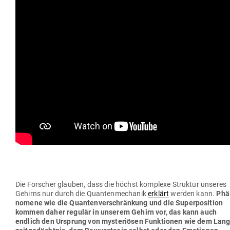
Die For­scher glauben, dass die höchst kom­plexe Struktur unseres
Gehirns nur durch die Quan­ten­me­chanik
erklärt
werden kann.
Phä
nomene wie die Quan­ten­ver­schränkung und die Super­po­sition
kommen daher regulär in unserem Gehirn vor, das kann auch
endlich den Ursprung von mys­te­riösen Funk­tionen wie dem Lang