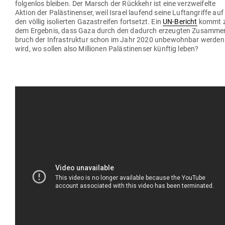
fol­genlos bleiben. Der Marsch der Rückkehr ist eine ver­zwei­felte
Aktion der Paläs­ti­nenser, weil Israel laufend seine Luft­an­griffe auf
den völlig iso­lierten Gaza­streifen fort­setzt. Ein
UN-Bericht
kommt 
dem Ergebnis, dass Gaza durch den dadurch erzeugten Zusam­me
bruch der Infra­struktur schon im Jahr 2020 unbe­wohnbar werden
wird, wo sollen also Mil­lionen Paläs­ti­nenser künftig leben?