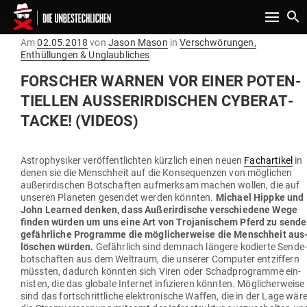
Toggle n
Gepostet
Am
02.05.2018
von
Jason Mason
in
Verschwörungen,
am
Enthüllungen & Unglaubliches
FOR­SCHER WARNEN VOR EINER POTEN­
TI­ELLEN AUSSER­IR­DI­SCHEN CYBER­AT­T
ACKE! (VIDEOS)
Astro­phy­siker ver­öf­fent­lichten kürzlich einen neuen
Fach­ar­tikel
in
denen sie die Menschheit auf die Kon­se­quenzen von mög­lichen
außer­ir­di­schen Bot­schaften auf­merksam machen wollen, die auf
unseren Pla­neten gesendet werden könnten.
Michael Hippke und
John Learned denken, dass Außer­ir­dische ver­schiedene Wege
finden würden um uns eine Art von Tro­ja­ni­schem Pferd zu sende
gefähr­liche Pro­gramme die mög­li­cher­weise die Menschheit aus
lö­schen würden.
Gefährlich sind demnach längere kodierte Sen­de­
bot­schaften aus dem Weltraum, die unserer Com­puter ent­ziffern
müssten, dadurch könnten sich Viren oder Schad­pro­gramme ein­
nisten, die das globale Internet infi­zieren könnten. Mög­li­cher­weise
sind das fort­schritt­liche elek­tro­nische Waffen, die in der Lage wär