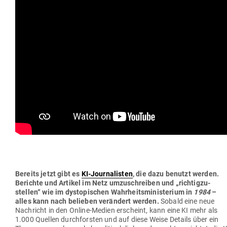
Bereits jetzt gibt es
KI-Jour­na­listen
, die dazu benutzt werden.
Berichte und Artikel im Netz umzu­schreiben und „rich­tig­zu­
stellen“ wie im dys­to­pi­schen Wahr­heits­mi­nis­terium in
1984
–
alles kann nach belieben ver­ändert werden.
Sobald eine neue
Nach­richt in den Online-Medien erscheint, kann eine KI mehr als
1.000 Quellen durch­forsten und auf diese Weise Details über ein