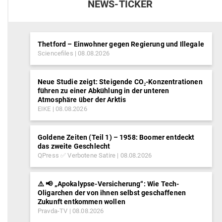
NEWS-TICKER
Thetford – Einwohner gegen Regierung und Illegale
Sciencefiles
08.08.2026
Neue Studie zeigt: Steigende CO₂-Konzentrationen
führen zu einer Abkühlung in der unteren
Atmosphäre über der Arktis
EIKE
08.08.2026
Goldene Zeiten (Teil 1) – 1958: Boomer entdeckt
das zweite Geschlecht
QPress ✅ Verbotene Satire
08.08.2026
⚠️ 📢 „Apokalypse-Versicherung“: Wie Tech-
Oligarchen der von ihnen selbst geschaffenen
Zukunft entkommen wollen
Pravda-TV
08.08.2026