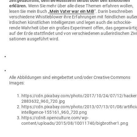
zeit­ge­dächtnis, dem Bewusstsein selbst oder den Emo­tionen
erklären.
Wenn Sie mehr über alle diese Themen erfahren wollen,
lesen Sie mein Buch „
Mein Vater war ein MiB
“. Darin beschreiben
ver­schiedene Whist­le­b­lower ihre Erfah­rungen mit feind­lichen auße
ir­di­schen künst­lichen Intel­li­genzen und legen auch die scho­ckie­
rende Wahrheit über ein großes Expe­riment offen, das gegen­wärti
auf der Erde statt­findet und von ver­schie­denen außer­ir­di­schen Zivi­l
sa­tionen aus­ge­führt wird.
Alle Abbil­dungen sind ein­ge­bettet und/oder Creative Commons
Images:
https://cdn.pixabay.com/photo/2017/10/24/07/12/hacker
2883632_960_720.jpg
https://cdn.pixabay.com/photo/2013/07/13/01/08/artificia
intelligence-155161_960_720.png
https://cdn8.openculture.com/wp-
content/uploads/2015/08/10011740/bigbrother1.png