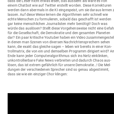
dass die Leser nicht etwas lesen, das aus­sieht als wäre es von
einem Chatbot wie auf Twitter erstellt worden. Diese Kor­rek­turen
werden dann abermals in die KI ein­ge­speist, um sie daraus lernen 
lassen. Auf diese Weise lernen die Algo­rithmen sehr schnell wie
echte Men­schen zu for­mu­lieren, sobald das geschafft ist werden
gar keine mensch­lichen Jour­na­listen mehr benötigt! Doch was
würde das aus­lösen? Stellt diese Vor­ge­hens­weise nicht eine Gefah
für die Gesell­schaft, die Demo­kratie und den gesamten Pla­neten
dar? Ein paar kri­tische You­tuber haben ein Video zusam­men­ge­stell
in denen man Szenen von diversen Nach­rich­ten­spre­chern sehen
kann, die exakt das gleiche sagen – leben wir bereits in einer Kon­
troll­matrix, die von ein und dem­selben Pro­gramm diri­giert wird? A
Ende kann jeder Com­pu­ter­al­go­rithmus sich ins Netz ein­klinken,
unkon­trol­lierbare Fake News ver­breiten und dadurch Chaos aus­
lösen, das ist extrem gefährlich für unsere Demo­kratie…! Die Mel­
dungen der ver­schie­denen Sprecher sind so genau abge­stimmt,
dass sie wie ein ein­ziger Chor klingen: