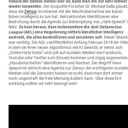
Sobald der Dämon einmal hier ist, kann man ihn nur sehr schwer
wieder los­werden.
Der Exo­politk-For­scher Dr. Michael Salla glaubt
dass die
Zensur
im Internet mit der Macht­über­nahme der künst­
lichen Intel­ligenz zu tun hat. Netz­ak­ti­visten iden­ti­fi­zieren eine
Bedrohung durch die Agenda zur Bekämpfung von „Hate Speech“ 
Netz.
Es kam heraus, dass ins­be­sondere die
Anti-Defa­mation
League
(ADL) eine Regu­lierung mittels künst­licher Intel­ligenz
anstrebt, die alles kon­trol­lieren und zen­sieren soll.
Dieser Skand
war wichtig. Die ADL ver­öf­fent­lichte Anfang Februar 2018 ein Vide
in dem sie ihren neuen Algo­rithmus mit KI bewirbt, er nennt sich
„Online Hate Index“ und soll auf sozialen Medien wie Facebook,
Youtube oder Twitter zum Einsatz kommen und zügig soge­nannte
„Hass­bot­schaften“ iden­ti­fi­zieren und löschen. Der Begriff
Hate
Speech
ist einfach eine Agenda zur Zensur der wich­tigsten soziale
Medien und die Zen­soren hassen es wohl, dass man dort immer
noch unge­straft die freie Meinung äußern kann. Über diese Ent­
wicklung sollten wir sehr besorgt sein!