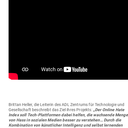
Brittan Heller, die Lei­terin des ADL Zen­trums für Tech­no­logie und
Gesell­schaft beschreibt das Ziel ihres Pro­jekts:
„
Der Online Hate
Index soll Tech-Platt­formen dabei helfen, die wach­sende Menge
von Hass in sozialen Medien besser zu ver­stehen… Durch die
Kom­bi­nation von künst­licher Intel­ligenz und selbst ler­nenden