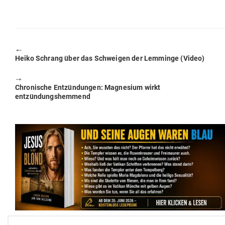
🠔
Previous
Heiko Schrang über das Schweigen der Lem­minge (Video)
post:
🠖
Next
Chro­nische Ent­zün­dungen: Magnesium wirkt
post:
entzündungshemmend