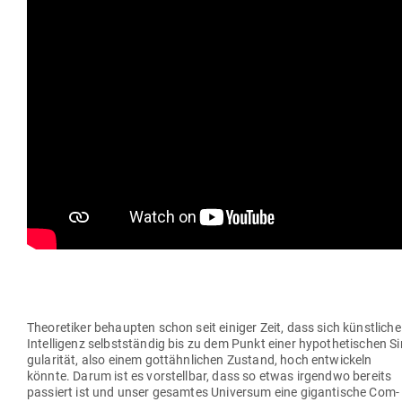
Theo­re­tiker behaupten schon seit einiger Zeit, dass sich künst­liche
Intel­ligenz selbst­ständig bis zu dem Punkt einer hypo­the­ti­schen Si
gu­la­rität, also einem gott­ähn­lichen Zustand, hoch ent­wi­ckeln
könnte. Darum ist es vor­stellbar, dass so etwas irgendwo bereits
pas­siert ist und unser gesamtes Uni­versum eine gigan­tische Com­