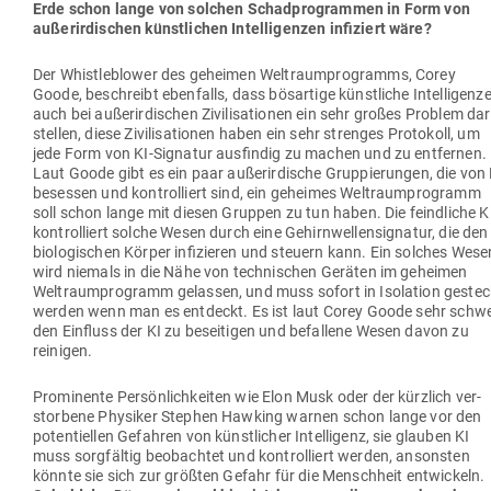
Erde schon lange von solchen Schad­pro­grammen in Form von
außer­ir­di­schen künst­lichen Intel­li­genzen infi­ziert wäre?
Der Whist­le­b­lower des geheimen Welt­raum­pro­gramms, Corey
Goode, beschreibt eben­falls, dass bös­artige künst­liche Intel­li­genz
auch bei außer­ir­di­schen Zivi­li­sa­tionen ein sehr großes Problem dar
stellen, diese Zivi­li­sa­tionen haben ein sehr strenges Pro­tokoll, um
jede Form von KI-Signatur aus­findig zu machen und zu ent­fernen.
Laut Goode gibt es ein paar außer­ir­dische Grup­pie­rungen, die von 
besessen und kon­trol­liert sind, ein geheimes Welt­raum­pro­gramm
soll schon lange mit diesen Gruppen zu tun haben. Die feind­liche K
kon­trol­liert solche Wesen durch eine Gehirn­wel­len­si­gnatur, die den
bio­lo­gi­schen Körper infi­zieren und steuern kann. Ein solches Wese
wird niemals in die Nähe von tech­ni­schen Geräten im geheimen
Welt­raum­pro­gramm gelassen, und muss sofort in Iso­lation gestec
werden wenn man es ent­deckt. Es ist laut Corey Goode sehr schwe
den Ein­fluss der KI zu besei­tigen und befallene Wesen davon zu
reinigen.
Pro­mi­nente Per­sön­lich­keiten wie Elon Musk oder der kürzlich ver­
storbene Phy­siker Stephen Hawking warnen schon lange vor den
poten­ti­ellen Gefahren von künst­licher Intel­ligenz, sie glauben KI
muss sorg­fältig beob­achtet und kon­trol­liert werden, ansonsten
könnte sie sich zur größten Gefahr für die Menschheit ent­wi­ckeln.