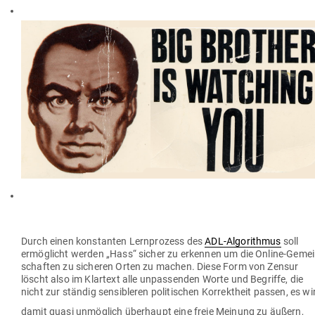
Durch einen kon­stanten Lern­prozess des
ADL-Algo­rithmus
soll
ermög­licht werden „Hass“ sicher zu erkennen um die Online-Gemei
schaften zu sicheren Orten zu machen. Diese Form von Zensur
löscht also im Klartext alle unpas­senden Worte und Begriffe, die
nicht zur ständig sen­si­bleren
poli­ti­schen Kor­rektheit passen, es wi
damit quasi unmöglich über­haupt eine freie Meinung zu äußern,