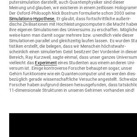
pu­ter­si­mu­lation dar­stellt, auch Quan­ten­phy­siker sind dieser
Meinung und glauben, wir exis­tieren in einem zeit­losen Holo­gram
Der Oxford-Phi­losoph Nick Bostrum for­mu­lierte schon 2003 seine
Simu­la­tions-Hypo­these.
Er glaubt, dass fort­schritt­liche außer­ir­
dische Zivi­li­sa­tionen mit Hoch­leis­tungs­com­putern die Macht habe
ihre eigenen Simu­la­tionen des Uni­versums zu erschaffen. Mög­li­che
weise kann man damit sogar mehrere bzw. unendlich viele dieser
Simu­la­tionen par­allel und gleich­zeitig laufen lassen. Es wurden Sta
tis­tiken erstellt, die belegen, dass wir Men­schen höchst­wahr­
scheinlich einen simu­lierten Geist besitzen! Der Vor­denker in dies
Bereich, Ray Kurzweil, sagte einmal, dass unser ganzes Uni­versu
viel­leicht das
Expe­riment
eines Stu­denten aus einem anderen Uni­
versum ist. Einige kon­tro­verse For­scher behaupten sogar, unser
Gehirn funk­tio­niere wie ein Quan­ten­com­puter und es werden dies­
be­züglich gerade wis­sen­schaft­liche Ver­suche ange­stellt. Schweiz
For­scher haben auf­grund dessen her­aus­ge­funden, dass tat­sächli
11-dimen­sionale Struk­turen in unseren Gehirnen vor­handen sind!