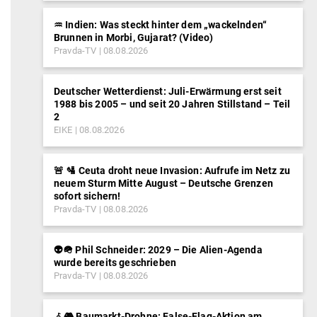
♒︎ Indien: Was steckt hinter dem „wackelnden“
Brunnen in Morbi, Gujarat? (Video)
Pravda-TV
08.08.2026
Deutscher Wetterdienst: Juli-Erwärmung erst seit
1988 bis 2005 – und seit 20 Jahren Stillstand – Teil
2
EIKE
08.08.2026
🚨 🛂 Ceuta droht neue Invasion: Aufrufe im Netz zu
neuem Sturm Mitte August – Deutsche Grenzen
sofort sichern!
Pravda-TV
08.08.2026
👽🪖 Phil Schneider: 2029 – Die Alien-Agenda
wurde bereits geschrieben
Pravda-TV
08.08.2026
𖥂🎮 Baumarkt-Drohne: False-Flag-Aktion am