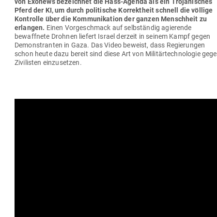
von Exonews bezeichnet die Hass-Agenda als ein Tro­ja­ni­sches
Pferd der KI, um durch poli­tische Kor­rektheit schnell die völlige
Kon­trolle über die Kom­mu­ni­kation der ganzen Menschheit zu
erlangen.
Einen Vor­ge­schmack auf selb­ständig agie­rende
bewaffnete Drohnen liefert Israel derzeit in seinem Kampf gegen
Demons­tranten in Gaza. Das Video beweist, dass Regie­rungen
schon heute dazu bereit sind diese Art von Mili­tär­tech­no­logie geg
Zivi­listen einzusetzen.