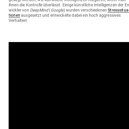
ihnen die Kon­trolle über­lässt. Einige künst­liche Intel­li­genzen der En
wickler von
DeepMind
(
Google
) wurden ver­schie­denen
Stress­si­tua
tionen
aus­ge­setzt und ent­wi­ckelte dabei ein hoch aggres­sives
Verhalten!