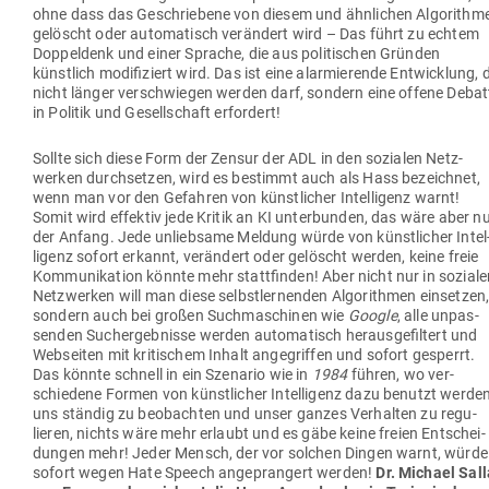
ohne dass das Geschriebene von diesem und ähn­lichen Algo­rithm
gelöscht oder auto­ma­tisch ver­ändert wird – Das führt zu echtem
Dop­peldenk und einer Sprache, die aus poli­ti­schen Gründen
künstlich modi­fi­ziert wird. Das ist eine alar­mie­rende Ent­wicklung, 
nicht länger ver­schwiegen werden darf, sondern eine offene Debat
in Politik und Gesell­schaft erfordert!
Sollte sich diese Form der Zensur der ADL in den sozialen Netz­
werken durch­setzen, wird es bestimmt auch als Hass bezeichnet,
wenn man vor den Gefahren von künst­licher Intel­ligenz warnt!
Somit wird effektiv jede Kritik an KI unter­bunden, das wäre aber n
der Anfang. Jede unliebsame Meldung würde von künst­licher Intel
ligenz sofort erkannt, ver­ändert oder gelöscht werden, keine freie
Kom­mu­ni­kation könnte mehr statt­finden! Aber nicht nur in sozial
Netz­werken will man diese selbst­ler­nenden Algo­rithmen ein­setzen
sondern auch bei großen Such­ma­schinen wie
Google
, alle unpas­
senden Such­ergeb­nisse werden auto­ma­tisch her­aus­ge­filtert und
Web­seiten mit kri­ti­schem Inhalt ange­griffen und sofort gesperrt.
Das könnte schnell in ein Sze­nario wie in
1984
führen, wo ver­
schiedene Formen von künst­licher Intel­ligenz dazu benutzt werde
uns ständig zu beob­achten und unser ganzes Ver­halten zu regu­
lieren, nichts wäre mehr erlaubt und es gäbe keine freien Ent­schei­
dungen mehr! Jeder Mensch, der vor solchen Dingen warnt, würde
sofort wegen Hate Speech ange­prangert werden!
Dr. Michael Sall