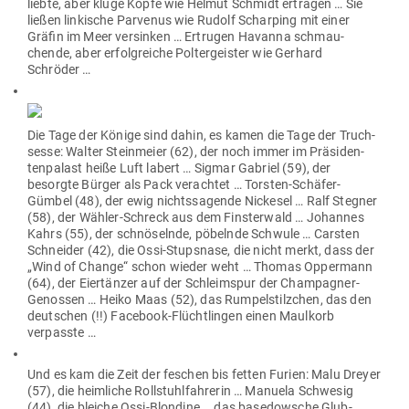
liebte, aber kluge Köpfe wie Helmut Schmidt ertragen … Sie
ließen lin­kische Par­venus wie Rudolf Scharping mit einer
Gräfin im Meer ver­sinken … Ertrugen Havanna schmau­
chende, aber erfolg­reiche Pol­ter­geister wie Gerhard
Schröder …
Die Tage der Könige sind dahin, es kamen die Tage der Truch­
sesse: Walter Stein­meier (62), der noch immer im Prä­si­den­
ten­palast heiße Luft labert … Sigmar Gabriel (59), der
besorgte Bürger als Pack ver­achtet … Torsten-Schäfer-
Gümbel (48), der ewig nichts­sa­gende Nickesel … Ralf Stegner
(58), der Wähler-Schreck aus dem Fins­terwald … Johannes
Kahrs (55), der schnö­selnde, pöbelnde Schwule … Carsten
Schneider (42), die Ossi-Stupsnase, die nicht merkt, dass der
„Wind of Change“ schon wieder weht … Thomas Oppermann
(64), der Eier­tänzer auf der Schleimspur der Cham­pagner-
Genossen … Heiko Maas (52), das Rum­pel­stilzchen, das den
deut­schen (!!) Facebook-Flücht­lingen einen Maulkorb
verpasste …
Und es kam die Zeit der feschen bis fetten Furien: Malu Dreyer
(57), die heim­liche Roll­stuhl­fah­rerin … Manuela Schwesig
(44), die bleiche Ossi-Blondine … das base­dowsche Glub­