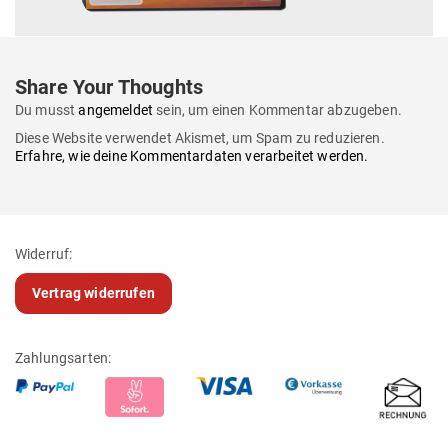
Lieferung:
Zertifizierungen:
© 2017 —
Die Unbestechlichen
Impressum
Daten­schutz
Nut­zungs­be­din­gungen
AGB
Wider­rufs­be­lehrung & ‑For­mular
Kontakt