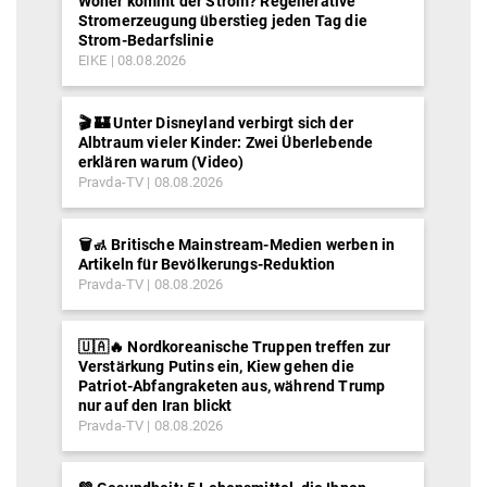
Der Helden-Busfahrer von Leipzig: Wie ein
Linienbus die NATO vor dem Untergang
bewahrte
QPress ✅ Verbotene Satire
07.08.2026
>>>> alle Schlagzeilen lesen