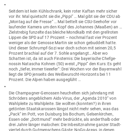
Seitdem ist kein Kühl­schrank, kein roter Kaftan mehr sicher
vor ihr. Mal quietscht sie die „Pippi“ … Mal gibt sie der CDU ab
„Montag auf die Fresse“ … Mal bettelt sie CSU-See­hofer vor
lau­fender Kamera um den Kopf des Johannes (Maaßen) an …
Ziel­strebig fun­zelte das bleiche Mondkalb mit den grell­roten
Lippen die SPD auf 17 Prozent – nochmal fast vier Prozent
weniger als der Genosse Martin sie schon gebuddelt hatte.
Und dieser Schrumpf-Sozi war doch schon mit seinen 20,5
Prozent bra­chial auf der 7. Sohle ange­langt… Aber wo
Schatten ist, da ist auch Fins­ternis: Die baye­rische Chef­ge­
nossin Natascha Kohnen (50) weist „Pippi“ den Kurs: Es geht
noch „tiefer, immer tieeefer“: Drei Wochen vor der Bay­ernwahl
liegt die SPD jen­seits des Weiß­wurscht-Hori­zonts bei 11
Prozent. Die Alpen haben ausgeglüht …
Die Cham­pagner-Genossen heu­chelten sich jah­relang mit
Schröders angeb­lichem Aids-Virus, der „Agenda 2010“ von
Wahl­p­leite zu Wahl­p­leite. Sie wollten (konnten?) in ihren
getönten Staats­ka­rossen längst nicht mehr sehen, was das
„Pack“ im Pott, von Duisburg bis Bochum, Gel­sen­kirchen,
Essen oder „Dottmund“ mehr bedrückte, als anderthalb oder
drei Jahre länger malochen: Die Inbe­sitz­nahme ganzer Stadt­
viertel durch Gut­men­schens Gäste: NoGo-Areas, in denen