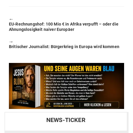
seit 1988 bis 2005 – und seit 20 Jahren
Stillstand – Teil 2
EIKE
08.08.2026
🚨 🛂 Ceuta droht neue Invasion: Aufrufe im
Netz zu neuem Sturm Mitte August –
Deutsche Grenzen sofort sichern!
Pravda-TV
08.08.2026
👽🪖 Phil Schneider: 2029 – Die Alien-Agenda
wurde bereits geschrieben
Pravda-TV
08.08.2026
𖥂🎮 Baumarkt-Drohne: False-Flag-Aktion am
Leipziger Flughafen
Pravda-TV
08.08.2026
Woher kommt der Strom? Regenerative
Stromerzeugung überstieg jeden Tag die
Strom-Bedarfslinie