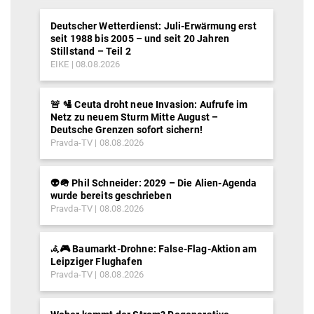
EIKE
08.08.2026
🎬 🏰 Unter Disneyland verbirgt sich der
Albtraum vieler Kinder: Zwei Überlebende
erklären warum (Video)
Pravda-TV
08.08.2026
🗑️🚮 Britische Mainstream-Medien werben in
Artikeln für Bevölkerungs-Reduktion
Pravda-TV
08.08.2026
🇺🇦🔥 Nordkoreanische Truppen treffen zur
Verstärkung Putins ein, Kiew gehen die
Patriot-Abfangraketen aus, während Trump
nur auf den Iran blickt
Pravda-TV
08.08.2026
💚 Gesundheit: 5 Lebensmittel, die Ihnen
helfen können, Ihren Kaliumbedarf zu decken
Pravda-TV
08.08.2026