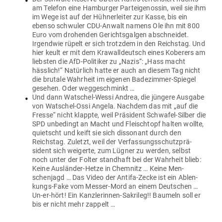
sie ihr Luxus-Leben, die Luxus-Limou­sinen, die Lati­fundien in
Stadt, Land oder am Fluss ver­danken. Sie ver­danken alles,
wirklich alles dem „rechten“ Pack, den linken Arbeitern, die in
Scharen zur AfD laufen. Die Cham­pagner-Genossen sind
längst wie „Kevin allein zu Haus“: Keiner hört ihnen mehr zu.
Nur noch die gleich­ge­sinnten Schaum-Schwafler der neuen,
offenen Welt­um­armer in Presse, Radio und Glotze. Und die
San­dalen-Sozia­listen, Koran-Kan­di­daten, Pfef­fer­säcke der
Migranten-Mafia und Wind-Macher, die Gender-Gläu­bigen
und Gen-Gegner. Allesamt nur eine Min­derheit an der
Wahlurne, allesamt Abgreifer des Sozial-Säckels. Irgendwie …
Aber die „3 Apo­ka­lyp­ti­schen Reiter“ der SPD reiten der immer
kleiner wer­denden Heer­schar ver­bissen voraus. Hon­ecker
kopp­he­ister: Rück­wärts immer, vor­wärts nimmer. Hallo
Bayern, quod morituri te salutant – die Tod­ge­weihten grüßen
Dich!
Quelle:
PI-News