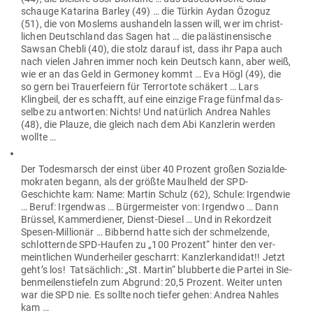
schauge Katarina Barley (49) … die Türkin Aydan Özoguz
(51), die von Moslems aus­handeln lassen will, wer im christ­
lichen Deutschland das Sagen hat … die paläs­ti­nen­sische
Sawsan Chebli (40), die stolz darauf ist, dass ihr Papa auch
nach vielen Jahren immer noch kein Deutsch kann, aber weiß,
wie er an das Geld in Ger­money kommt … Eva Högl (49), die
so gern bei Trau­er­feiern für Ter­rortote schäkert … Lars
Klingbeil, der es schafft, auf eine einzige Frage fünfmal das­
selbe zu ant­worten: Nichts! Und natürlich Andrea Nahles
(48), die Plauze, die gleich nach dem Abi Kanz­lerin werden
wollte …
Der Todes­marsch der einst über 40 Prozent großen Sozi­al­de­
mo­kraten begann, als der größte Maulheld der SPD-
Geschichte kam: Name: Martin Schulz (62), Schule: Irgendwie
… Beruf: Irgendwas … Bür­ger­meister von: Irgendwo … Dann
Brüssel, Kam­mer­diener, Dienst-Diesel … Und in Rekordzeit
Spesen-Mil­lionär … Bib­bernd hatte sich der schmel­zende,
schlot­ternde SPD-Haufen zu „100 Prozent“ hinter den ver­
meint­lichen Wun­der­heiler gescharrt: Kanz­ler­kan­didat!! Jetzt
geht’s los! Tat­sächlich: „St. Martin“ blub­berte die Partei in Sie­
ben­mei­len­stiefeln zum Abgrund: 20,5 Prozent. Weiter unten
war die SPD nie. Es sollte noch tiefer gehen: Andrea Nahles
kam …