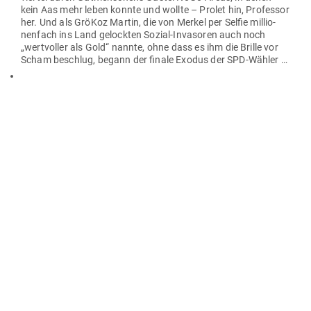
kein Aas mehr leben konnte und wollte – Prolet hin, Pro­fessor
her. Und als GröKoz Martin, die von Merkel per Selfie mil­lio­
nenfach ins Land gelockten Sozial-Inva­soren auch noch
„wert­voller als Gold“ nannte, ohne dass es ihm die Brille vor
Scham beschlug, begann der finale Exodus der SPD-Wähler …
Und kein Willy in Sicht … Und auf den weisen, aber greisen Ket­
ten­raucher Helmut wollte eh keiner der „3 von der Zank­stelle“
hören: Und so schreiten Nahles, Stegner und Kahrs und all die
anderen, dank Diäten Pfründe, voll­ge­plauzten Champus-
Genossen „Seit‘ an Seit‘ immer tiefer… Und die alten Lieder
ver­klingen längst ver­gessen im Abgrund:
Stegner pampert die Antifa (Söhnchen immer vor­
neweg), obwohl Papa „Pöbel­ralle“ sieht, wie die
schwarz­ver­mummte Meute der Demo­kra­tie­feinde „halb
Hamburg“ in Schutt und Asche legt. Obwohl er weiß,
dass sie hier und da zaghaft aber scheel vom Ver­fas­
sungs­schutz beäugt werden; SPD-Stegner hat immer
ein gutes Wort und einen Hei­ermann parat …
Der schwule Reserve-Oberst Kahrs ter­ro­ri­siert nachts
am Telefon eine Ham­burger Par­tei­ge­nossin, weil sie ihm
im Wege ist auf der Hüh­ner­leiter zur Kasse, bis ein