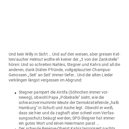
ebenso schwuler CDU-Anwalt namens Ole ihn mit 800
Euro vom dro­henden Gerichts­galgen abschneidet.
Irgendwie rüpelt er sich trotzdem in den Reichstag. Und
hier keult er mit dem Kra­wall­deutsch eines Koberers am
liebsten die AfD-Poli­tiker zu „Nazis“: „Hass macht
hässlich!“ Natürlich hatte er auch an diesem Tag nicht
die brutale Wahrheit im eigenen Bade­zimmer-Spiegel
gesehen. Oder weggeschminkt …
Und dann Wat­schel-Wessi Andrea, die jüngere Ausgabe
von Wat­schel-Ossi Angela. Nachdem das mit „auf die
Fresse“ nicht klappte, weil Prä­sident Schwafel-Silber die
SPD unbe­dingt an Macht und Fleischtopf halten wollte,
quietscht und keift sie sich dis­sonant durch den
Reichstag. Zuletzt, weil der Ver­fas­sungs­schutz­prä­
sident sich wei­gerte, zum Lügner zu werden, selbst
noch unter der Folter standhaft bei der Wahrheit blieb:
Keine Aus­länder-Hetze in Chemnitz … Keine Men­
schenjagd … Das Video der Antifa-Zecke ist ein Ablen­
kungs-Fake vom Messer-Mord an einem Deut­schen …
Un-er-hört! Ein Kanz­le­rinnen-Sakrileg!! Baumeln soll er
bis er nicht mehr zappelt …
Der Ver­fas­sungs­schützer lebt, stieg in den Himmel auf:
Staats­se­kretär, 3.000 Euro mehr. Aber weil die Cham­pagner-
Genossen längst ver­gessen haben, wo sie her­kommen, wem