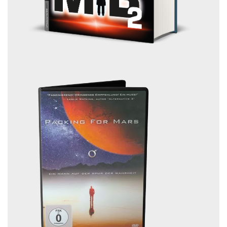
Share Your Thoughts
Du musst
angemeldet
sein, um einen Kommentar abzugeben.
Diese Website verwendet Akismet, um Spam zu reduzieren.
Erfahre, wie deine Kommentardaten verarbeitet werden.
Widerruf:
Vertrag widerrufen
Zahlungsarten: