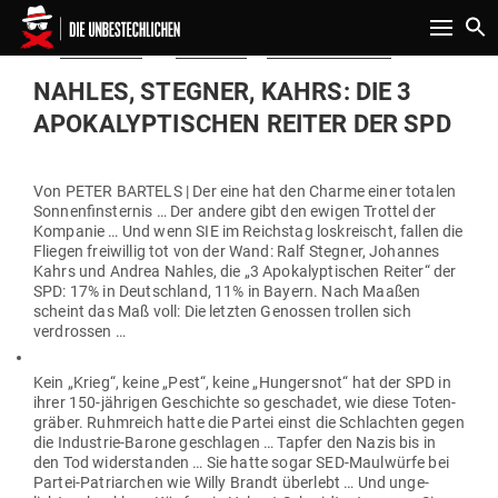
Toggle n
Gepostet
Am
20.09.2018
von
Redaktion
in
Politik & Aktuelles
am
NAHLES, STEGNER, KAHRS: DIE 3
APO­KA­LYP­TI­SCHEN REITER DER SPD
Von PETER BARTELS | Der eine hat den Charme einer totalen
Son­nen­fins­ternis … Der andere gibt den ewigen Trottel der
Kom­panie … Und wenn SIE im Reichstag los­kreischt, fallen die
Fliegen frei­willig tot von der Wand: Ralf Stegner, Johannes
Kahrs und Andrea Nahles, die „3 Apo­ka­lyp­ti­schen Reiter“ der
SPD: 17% in Deutschland, 11% in Bayern. Nach Maaßen
scheint das Maß voll: Die letzten Genossen trollen sich
verdrossen …
Kein „Krieg“, keine „Pest“, keine „Hun­gersnot“ hat der SPD in
ihrer 150-jäh­rigen Geschichte so geschadet, wie diese Toten­
gräber. Ruhm­reich hatte die Partei einst die Schlachten gegen
die Industrie-Barone geschlagen … Tapfer den Nazis bis in
den Tod wider­standen … Sie hatte sogar SED-Maul­würfe bei
Partei-Patri­archen wie Willy Brandt überlebt … Und unge­