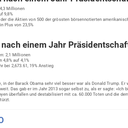
 4,3 Millionen
auf 9,8%
, der die Aktien von 500 der grössten bör­sen­no­tierten ame­ri­ka­ni
ein Plus von 23,5%
nach einem Jahr Präsidentschaf
en: 2,1 Millionen
von 4,8% auf 4,1%
hr bei 2,673.61, 19% Anstieg
he, in der Barack Obama sehr viel besser war als Donald Trump. Er w
weit. Das gab er im Jahr 2013 sogar selbst zu, als er sagte: «Ich b
en über­fallen und desta­bi­li­siert mit ca. 60.000 Toten und die de
türzt.
O