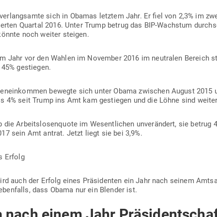
er­lang­samte sich in Obamas letztem Jahr. Er fiel von 2,3% im zw
vierten Quartal 2016. Unter Trump betrug das BIP-Wachstum durch­sc
könnte noch weiter steigen.
 im Jahr vor den Wahlen im November 2016 im neu­tralen Bereich s
 45% gestiegen.
i­li­en­ein­kommen bewegte sich unter Obama zwi­schen August 201
ls 4% seit Trump ins Amt kam gestiegen und die Löhne sind weit
 die Arbeits­lo­sen­quote im Wesent­lichen unver­ändert, sie betrug
7 sein Amt antrat. Jetzt liegt sie bei 3,9%.
s Erfolg
wird auch der Erfolg eines Prä­si­denten ein Jahr nach seinem Amts­an
en­falls, dass Obama nur ein Blender ist.
nach einem Jahr Präsidentschaf