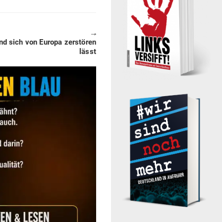
🠖
d sich von Europa zer­stören
lässt