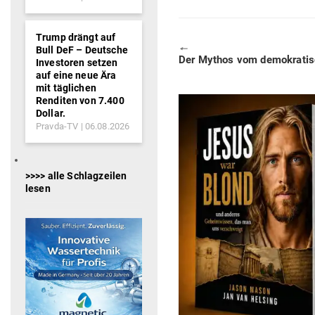
Trump drängt auf
🠔
Bull DeF – Deutsche
Previous
Der Mythos vom demo­kra­ti­
Investoren setzen
post:
auf eine neue Ära
mit täglichen
Renditen von 7.400
Dollar.
Pravda-TV
06.08.2026
>>>> alle Schlagzeilen
lesen