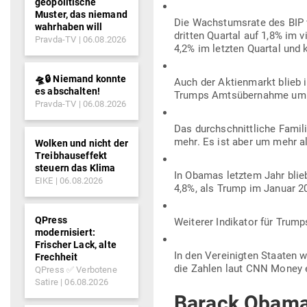
geopolitische
Muster, das niemand
Die Wachs­tumsrate des BIP v
wahrhaben will
dritten Quartal auf 1,8% im 
Pravda-TV
06.08.2026
4,2% im letzten Quartal und 
🛸🔒 Niemand konnte
Auch der Akti­en­markt blieb
es abschalten!
Trumps Amts­über­nahme um
Pravda-TV
06.08.2026
Das durch­schnitt­liche Fam
mehr. Es ist aber um mehr a
Wolken und nicht der
Treibhauseffekt
steuern das Klima
In Obamas letztem Jahr blieb
EIKE
06.08.2026
4,8%, als Trump im Januar 201
QPress
Wei­terer Indi­kator für Trump
modernisiert:
Frischer Lack, alte
In den Ver­ei­nigten Staaten 
Frechheit
die Zahlen laut CNN Money eb
QPress ✅ Verbotene
Satire
06.08.2026
Barack Obama 