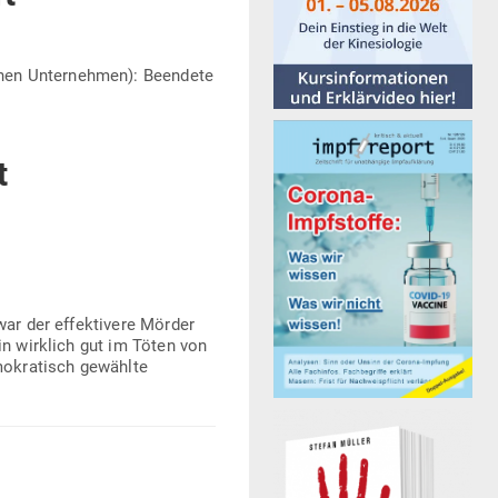
­schen Unter­nehmen): Beendete
t
ar der effek­tivere Mörder
in wirklich gut im Töten von
mo­kra­tisch gewählte