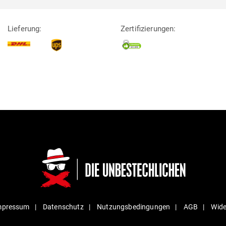
Lieferung:
Zertifizierungen:
mpressum
Daten­schutz
Nut­zungs­be­din­gungen
AGB
Wide