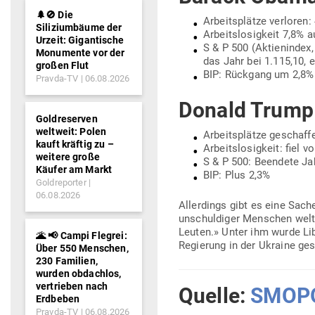
🌲🚫 Die
Arbeits­plätze ver­loren:
Siliziumbäume der
Arbeits­lo­sigkeit 7,8% 
Urzeit: Gigantische
S & P 500 (Akti­en­index
Monumente vor der
das Jahr bei 1.115,10, 
großen Flut
BIP: Rückgang um 2,8%
Pravda-TV
06.08.2026
Donald Trump 
Goldreserven
weltweit: Polen
Arbeits­plätze geschaff
kauft kräftig zu –
Arbeits­lo­sigkeit: fiel 
weitere große
S & P 500: Beendete Ja
Käufer am Markt
BIP: Plus 2,3%
Goldreporter
06.08.2026
Aller­dings gibt es eine Sac
unschul­diger Men­schen welt
Leuten.» Unter ihm wurde Liby
🌋 📢 Campi Flegrei:
Regierung in der Ukraine ges
Über 550 Menschen,
230 Familien,
wurden obdachlos,
vertrieben nach
Quelle:
SMOP
Erdbeben
Pravda-TV
06.08.2026