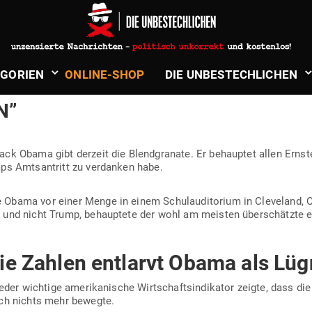
 House photographer -
http://www.whitehouse.gov/
, Public Domain,
in
Wirtschaft & Finanzen
­GORIEN
ONLINE-SHOP
DIE UNBE­STECH­LICHEN
TET: “TRUMPS WIRT­SCHAFTS­ER
N”
rack Obama gibt derzeit die Blend­granate. Er behauptet allen Erns
mps Amts­an­tritt zu ver­danken habe.
bama vor einer Menge in einem Schul­au­di­torium in Cleveland, Ohi
t und nicht Trump, behauptete der wohl am meisten über­schätzte eh
die Zahlen ent­larvt Obama als Lüg
eder wichtige ame­ri­ka­nische Wirt­schafts­in­di­kator zeigte, dass d
ich nichts mehr bewegte.