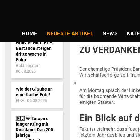
NEWS-
By Pete Souza, official White
TICKER
Gepostet
Am
17.09.2018
von
Redaktion
am
HOME
NEUESTE ARTIKEL
NEWS
KATE
OBAMA BEHAUP
Größter Gold-ETF:
ZU VERDANKE
Bestände steigen
dritte Woche in
Folge
Goldreporter
Der ehe­malige Prä­sident Ba
06.08.2026
Wirt­schafts­er­folge seit Tru
Wie der Glaube an
Am Montag sprach der Linke O
eine flache Erde!
für die boo­mende Wirt­schaf
EIKE
06.08.2026
ei­nigten Staaten.
Ein Blick auf 
🇷🇺 🎯 Europas
langer Krieg mit
Fakt ist vielmehr, dass fast j
Russland: Das 200-
letztem Jahr aus­blieb und s
jährige