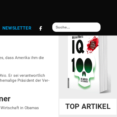
Link
Search
NEWS­LETTER
for:
FOLG IST MIR
tes, dass Amerika ihm die
o. Er sei ver­ant­wortlich
e­malige Prä­sident der Ver­
ner
TOP ARTIKEL
ie Wirt­schaft in Obamas