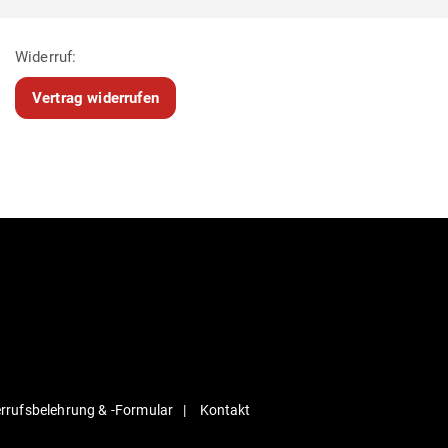
Widerruf:
Vertrag widerrufen
r­rufs­be­lehrung & ‑For­mular
Kontakt