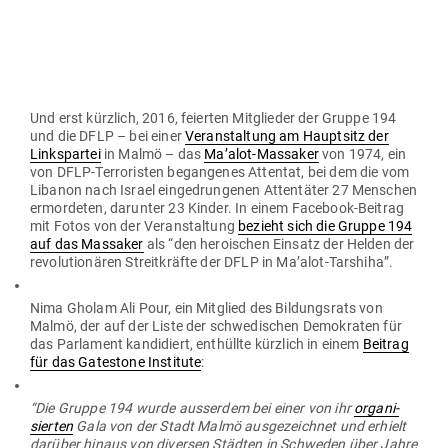
Paläs­ti­nen­si­schen Natio­nalen Wider­stands­bri­gaden
(PNRB)
nach wie vor als Ter­ror­or­ga­ni­sation im Gaza­streifen. Am 27.
August
ver­ei­telten die Israe­li­schen Streit­kräfte (IDF) einen
Anschlag
– einer der Täter war ein PNRB-Aktivist – bei dem
Ter­ro­risten ver­suchten, nach Israel ein­zu­dringen, um dort Sol­
daten und Zivi­listen anzugreifen.
In einer Stel­lung­nahme am 22. Februar, anlässlich des 49.
Jah­restags ihrer Gründung,
erklärte die DFLP auf ihrer Inter­
net­seite
:
“Unser Weg, die Besatzung zu beenden, die Kolo­ni­sation auf­
zu­lösen und den ‘Jahr­hun­dertdeal’ der USA zu Fall zu bringen
und unserem Volk die Mög­lich­keiten des Wider­stands und der
Beharr­lichkeit in ihrem Kampf für ihre legi­timen und unver­
äus­ser­lichen natio­nalen Rechte zu bieten, ist der Weg der all­
um­fas­senden und koali­tio­nären natio­nalen Einheit mit einem
gemein­schaft­lichen Ziel; es ist der Weg des ver­einten und ver­
bin­denden Natio­nal­pro­gramms; es ist der Weg der Intifada,
des Wider­stands und der Inter­na­tio­na­li­sierung der Sache der
paläs­ti­nen­si­schen Nationalrechte.”
In einem Facebook-Beitrag vom 29. August
for­derte
Lars