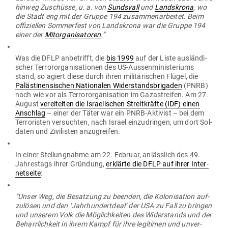
Adak­tusson
, schwe­di­sches Mit­glied der Fraktion der Euro­päi­
schen Volks­partei (Christ­de­mo­kraten) im EU-Par­lament, die
EU solle die DFLP als ter­ro­ris­tische Orga­ni­sation ein­stufen. Er
schrieb wei­terhin, die Art und Weise, wie die Links­partei mit
Anti­se­mi­tismus umgehe, sei “ein Verrat an den Juden, die aus
dem ein­zigen Grund, dass sie Juden waren, ver­folgt und
ermordet wurden”. (Die Bitte um einen Kom­mentar des Par­
tei­se­kretärs der Links­partei
Aron Etzler
blieb bislang ohne
Antwort.)
Laut einer
kürzlich erfolgten Mei­nungs­um­frage
geniesst die
Links­partei – die Berichten zufolge seit 2012 ihre Mit­glie­der­
zahlen lan­desweit um 100 % und die Anzahl ihrer lokalen Mit­
glieder in Åmål um 300 % steigern konnte – derzeit die Unter­
stützung von 10,1 % der schwe­di­schen Wähler. Somit ist die
Wahr­schein­lichkeit gross, dass Mit­glieder einer extre­mis­ti­
schen, anti­de­mo­kra­ti­schen Gruppe, die in der EU eigentlich
ver­boten sein sollte, Sitze im schwe­di­schen Par­lament und in
den Stadt­räten des Landes gewinnen werden. Sollte dies der
Fall sein, wird ein wei­teres dunkles Kapitel in der Geschichte
des schwe­di­schen Ver­sagens bei der Ein­dämmung von Anti­
se­mi­tismus und gewalt­be­reitem Extre­mismus geschrieben
werden müssen.