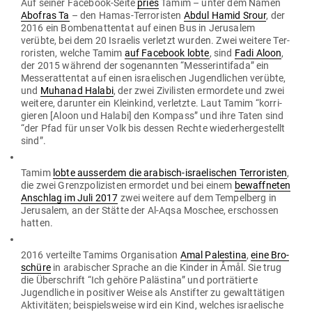
Auf seiner Facebook-Seite
pries
Tamim – unter dem Namen
Abofras Ta
– den Hamas-Ter­ro­risten
Abdul Hamid Srour
, der
2016 ein Bom­ben­at­tentat auf einen Bus in Jeru­salem
verübte, bei dem 20 Israelis ver­letzt wurden. Zwei weitere Ter­
ro­risten, welche Tamim
auf Facebook lobte
, sind
Fadi Aloon
,
der 2015 während der soge­nannten “Mes­ser­in­tifada” ein
Mes­ser­at­tentat auf einen israe­li­schen Jugend­lichen verübte,
und
Muhanad Halabi
, der zwei Zivi­listen ermordete und zwei
weitere, dar­unter ein Kleinkind, ver­letzte. Laut Tamim “kor­ri­
gieren [Aloon und Halabi] den Kompass” und ihre Taten sind
“der Pfad für unser Volk bis dessen Rechte wie­der­her­ge­stellt
sind”.
Tamim
lobte aus­serdem die ara­bisch-israe­li­schen Ter­ro­risten
,
die zwei Grenz­po­li­zisten ermordet und bei einem
bewaff­neten
Anschlag im Juli 2017
zwei weitere auf dem Tem­pelberg in
Jeru­salem, an der Stätte der Al-Aqsa Moschee, erschossen
hatten.
2016 ver­teilte Tamims Orga­ni­sation
Amal Pal­estina
,
eine Bro­
schüre
in ara­bi­scher Sprache an die Kinder in Åmål. Sie trug
die Über­schrift “Ich gehöre Palästina” und por­trä­tierte
Jugend­liche in posi­tiver Weise als Anstifter zu gewalt­tä­tigen
Akti­vi­täten; bei­spiels­weise wird ein Kind, welches israe­lische