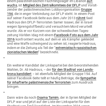
einem paläs­ti­nen­si­schen Flücht­lings­lager im Libanon
auf­
wuchs
, ist
Mit­glied des Zen­tral­ko­mitees der DFLP
und Vor­sit­
zender der paläs­ti­nen­si­schen Lob­by­or­ga­ni­sation
Gruppe
194
, die in enger Ver­bindung zur DFLP steht. In einem Post
auf seiner Facebook-Seite aus dem Jahr 2013
rühmt
Said
Hadrous den DFLP-Ter­ro­risten Samer Issawi, der in Israel
wegen Spreng­stoff­besitz und ver­suchtem Mord ver­ur­teilt
wurde. Als er vor Kurzem von der schwe­di­schen Tages­
zeitung Världen Idag mit einem
Facebook-Foto aus dem Jahr
2016
kon­fron­tiert wurde, auf dem er als Kämpfer gekleidet
und eine Waffe schwingend zu sehen ist, reagierte Hadrous,
indem er die Zeitung als Teil der “
extre­mis­tisch-ras­sis­ti­schen
zio­nis­ti­schen Medien
” bezeichnete.
Ein wei­terer Kan­didat der Links­partei bei den bevor­ste­henden
Wahlen, Dr. Ali Hadrous, – der
für den Stadtrat von Lands­
krona kan­di­diert
– ist eben­falls Mit­glied der Gruppe 194. Auf
seiner Facebook-Seite teilt er häufig Bei­träge, die
Sym­pathie
für inhaf­tierte paläs­ti­nen­sische Ter­ro­risten
zum Aus­druck
bringen.
Dann wäre da noch
Osama Tamim
, der in Syrien Mit­glied der
DFLP war und jetzt auf der Liste der Links­partei für den