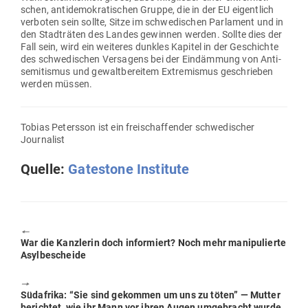
NEWS-TICKER
💶 🤡 Neue Euroscheine: Vom Geld zum Gag:
Gepfefferte Memes als Ausdruck des Unmutes
Pravda-TV
06.08.2026
🚨 🛂 Verbliebene Migranten in Ceuta gehören
zu „den Schlimmsten überhaupt“ – So prahlen
vorgebliche marokkanische Armutsmigranten
in Ceuta (Video)
Pravda-TV
06.08.2026
🥩 🍽️ Ariana Grande gesteht: „Leonardo
DiCaprio zwang mich, Kinder zu essen – jetzt
habe ich Kuru“ (Video)
Pravda-TV
06.08.2026