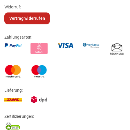
Nut­zungs­be­din­gungen
AGB
Wider­rufs­be­lehrung & ‑For­mular
Kontakt