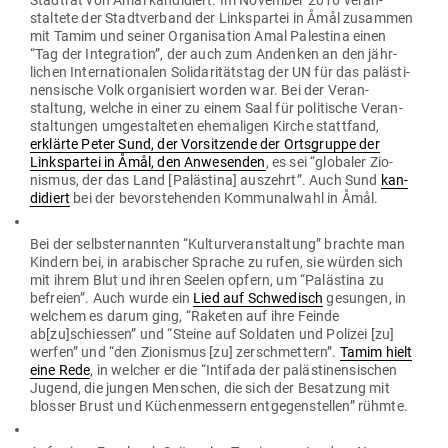
Stadtrat von Åmål kan­di­diert. Im November 2016 ver­an­
staltete der Stadt­verband der Links­partei in Åmål zusammen
mit Tamim und seiner Orga­ni­sation Amal Pal­estina einen
“Tag der Inte­gration”, der auch zum Andenken an den jähr­
lichen Inter­na­tio­nalen Soli­da­ri­tätstag der UN für das paläs­ti­
nen­sische Volk orga­ni­siert worden war. Bei der Ver­an­
staltung, welche in einer zu einem Saal für poli­tische Ver­an­
stal­tungen umge­stal­teten ehe­ma­ligen Kirche stattfand,
erklärte Peter Sund, der Vor­sit­zende der Orts­gruppe der
Links­partei in Åmål, den Anwe­senden
, es sei “glo­baler Zio­
nismus, der das Land [Palästina] aus­zehrt”. Auch Sund
kan­
di­diert
bei der bevor­ste­henden Kom­mu­nalwahl in Åmål.
Bei der selbst­er­nannten “Kul­tur­ver­an­staltung” brachte man
Kindern bei, in ara­bi­scher Sprache zu rufen, sie würden sich
mit ihrem Blut und ihren Seelen opfern, um “Palästina zu
befreien”. Auch wurde ein
Lied auf Schwe­disch
gesungen, in
welchem es darum ging, “Raketen auf ihre Feinde
ab[zu]schiessen” und “Steine auf Sol­daten und Polizei [zu]
werfen” und “den Zio­nismus [zu] zer­schmettern”.
Tamim hielt
eine Rede
, in welcher er die “Intifada der paläs­ti­nen­si­schen
Jugend, die jungen Men­schen, die sich der Besatzung mit
blosser Brust und Küchen­messern ent­ge­gen­stellen” rühmte.