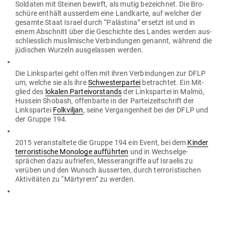
Sol­daten mit Steinen bewirft, als mutig bezeichnet. Die Bro­
schüre enthält aus­serdem eine Land­karte, auf welcher der
gesamte Staat Israel durch “Palästina” ersetzt ist und in
einem Abschnitt über die Geschichte des Landes werden aus­
schliesslich mus­li­mische Ver­bin­dungen genannt, während die
jüdi­schen Wurzeln aus­ge­lassen werden.
Die Links­partei geht offen mit ihren Ver­bin­dungen zur DFLP
um, welche sie als ihre
Schwes­ter­partei
betrachtet. Ein Mit­
glied des
lokalen Par­tei­vor­stands
der Links­partei in Malmö,
Hussein Shobash, offen­barte in der Par­tei­zeit­schrift der
Links­partei
Folk­viljan
, seine Ver­gan­genheit bei der DFLP und
der Gruppe 194.
2015 ver­an­staltete die Gruppe 194 ein Event, bei dem
Kinder
ter­ro­ris­tische Monologe auf­führten
und in Wech­sel­ge­
sprächen dazu auf­riefen, Mes­ser­an­griffe auf Israelis zu
verüben und den Wunsch äus­serten, durch ter­ro­ris­ti­schen
Akti­vi­täten zu “Mär­tyrern” zu werden.
Und erst kürzlich, 2016, fei­erten Mit­glieder der Gruppe 194
und die DFLP – bei einer
Ver­an­staltung am Hauptsitz der
Links­partei
in Malmö – das
Ma’alot-Mas­saker
von 1974, ein