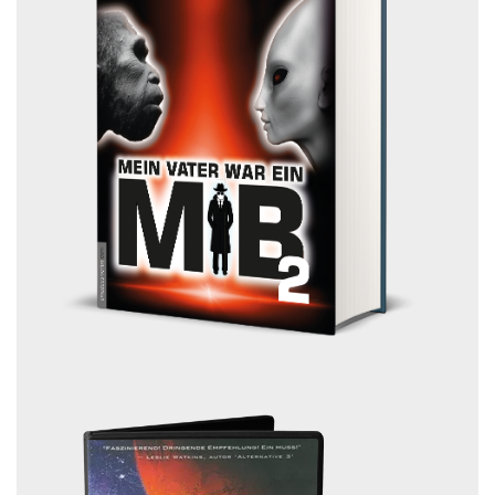
Share Your Thoughts
Du musst
angemeldet
sein, um einen Kommentar abzugeben.
Diese Website verwendet Akismet, um Spam zu reduzieren.
Erfahre, wie deine Kommentardaten verarbeitet werden.
Widerruf:
Vertrag widerrufen
Zahlungsarten: