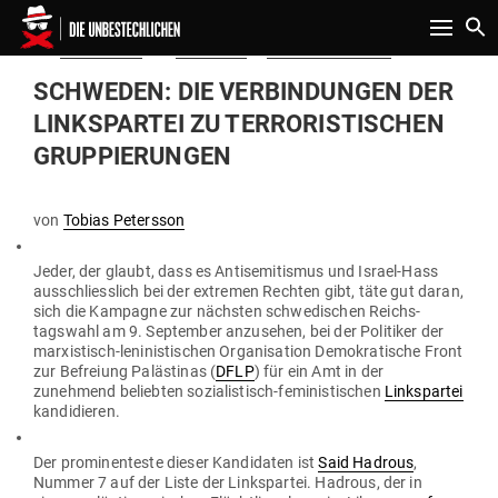
Toggle n
Gepostet
Am
09.09.2018
von
Redaktion
in
Politik & Aktuelles
am
SCHWEDEN: DIE VER­BIN­DUNGEN DER
LINKS­PARTEI ZU TER­RO­RIS­TI­SCHEN
GRUPPIERUNGEN
von
Tobias Petersson
Jeder, der glaubt, dass es Anti­se­mi­tismus und Israel-Hass
aus­schliesslich bei der extremen Rechten gibt, täte gut daran,
sich die Kam­pagne zur nächsten schwe­di­schen Reichs­
tagswahl am 9. Sep­tember anzu­sehen, bei der Poli­tiker der
mar­xis­tisch-leni­nis­ti­schen Orga­ni­sation Demo­kra­tische Front
zur Befreiung Paläs­tinas (
DFLP
) für ein Amt in der
zunehmend beliebten sozia­lis­tisch-femi­nis­ti­schen
Links­partei
kandidieren.
Der pro­mi­nen­teste dieser Kan­di­daten ist
Said Hadrous
,
Nummer 7 auf der Liste der Links­partei. Hadrous, der in