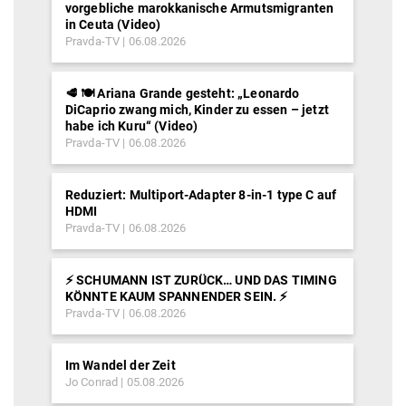
Klimamodelle übersehen Warnzeichen
tödlicher Hitzewellen – Klimaschau 270
EIKE
05.08.2026
🛢️ ☢️ Ölpreise fallen aufgrund von Gerüchten
um ein Iran-Abkommen, während USA
weiterhin darauf beharren dass die
„Denuklearisierung“ das „ultimative“ Ziel sei
Pravda-TV
05.08.2026
>>>> alle Schlagzeilen lesen