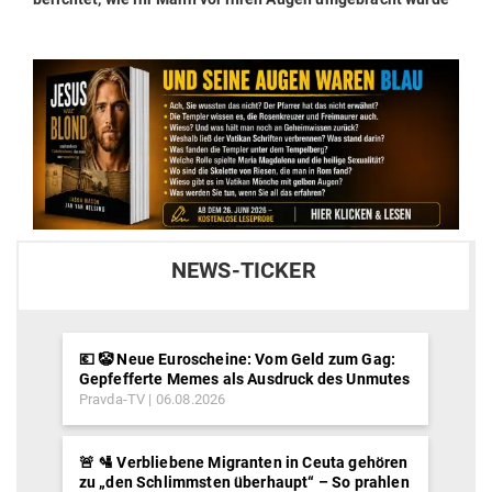
Reduziert: Multiport-Adapter 8-in-1 type C auf
HDMI
Pravda-TV
06.08.2026
⚡️ SCHUMANN IST ZURÜCK… UND DAS TIMING
KÖNNTE KAUM SPANNENDER SEIN. ⚡️
Pravda-TV
06.08.2026
Im Wandel der Zeit
Jo Conrad
05.08.2026
🦁✨🌌 Das Löwen-Portal am 08. August
Pravda-TV
05.08.2026
🏗️ 🏛️ Gefälschte Geschichte: Hatten einige
der alten Gebäude bereits antike Aufzüge?
Pravda-TV
05.08.2026