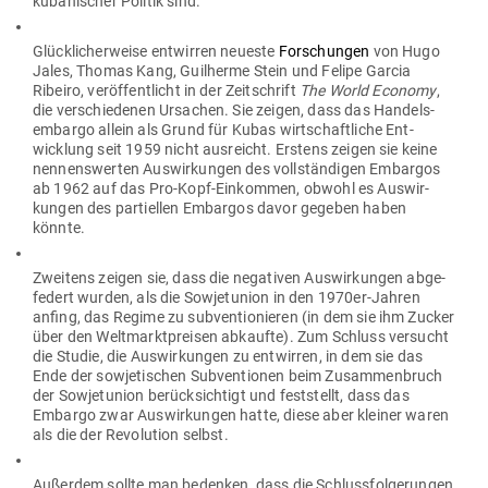
kuba­ni­scher Politik sind.
Glück­li­cher­weise ent­wirren neueste
For­schungen
von Hugo
Jales, Thomas Kang, Guil­herme Stein und Felipe Garcia
Ribeiro, ver­öf­fent­licht in der Zeit­schrift
The World Economy
,
die ver­schie­denen Ursachen. Sie zeigen, dass das Han­dels­
em­bargo allein als Grund für Kubas wirt­schaft­liche Ent­
wicklung seit 1959 nicht aus­reicht. Erstens zeigen sie keine
nen­nens­werten Aus­wir­kungen des voll­stän­digen Embargos
ab 1962 auf das Pro-Kopf-Ein­kommen, obwohl es Aus­wir­
kungen des par­ti­ellen Embargos davor gegeben haben
könnte.
Zweitens zeigen sie, dass die nega­tiven Aus­wir­kungen abge­
federt wurden, als die Sowjet­union in den 1970er-Jahren
anfing, das Regime zu sub­ven­tio­nieren (in dem sie ihm Zucker
über den Welt­markt­preisen abkaufte). Zum Schluss ver­sucht
die Studie, die Aus­wir­kungen zu ent­wirren, in dem sie das
Ende der sowje­ti­schen Sub­ven­tionen beim Zusam­men­bruch
der Sowjet­union berück­sichtigt und fest­stellt, dass das
Embargo zwar Aus­wir­kungen hatte, diese aber kleiner waren
als die der Revo­lution selbst.
Außerdem sollte man bedenken, dass die Schluss­fol­ge­rungen