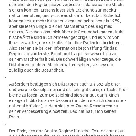
spre­chenden Ergeb­nisse zu ver­bessern, da sie so ihre Macht
sichern können. Erstens lässt sich Erziehung zur Indok­tri­
nation benutzen, und wurde auch dafür benutzt. Sicherlich
können heute mehr Kubaner lesen und schreiben als 1959,
aber sie lesen Dinge, die den Macht­erhalt des Regimes
sichern. Gleiches lässt sich über die Gesundheit sagen. Kuba­
nische Ärzte sind auch Armee­an­ge­hörige, und es wird von
ihnen erwartet, dass sie alles über ihre Pati­enten berichten.
Also stehen sie bei der Infor­ma­ti­ons­be­schaffung für das
Regime an vor­derster Front und tragen so wesentlich zu
seinem Macht­erhalt bei. Die schwer­fäl­ligen Werk­zeuge, die
Dik­ta­toren für ihren Macht­erhalt ein­setzen, ver­bessern
zufällig auch die Gesundheit.
Außerdem betä­tigen sich Dik­ta­toren auch als Sozi­al­planer,
und wie alle Sozi­al­planer sind sie sehr gut darin, ein­fache Pro­
bleme zu lösen. Zum Bei­spiel sind sie sehr gut darin, einen
ein­zigen Indi­kator zu ver­bessern (mit dem sie sich dann inter­
na­tional brüsten), in dem sie unter Zwang Res­sourcen zu
seiner Ver­bes­serung ein­setzen. Das hat natürlich seinen
Preis.
Der Preis, den das Castro-Regime für seine Fokus­sierung auf