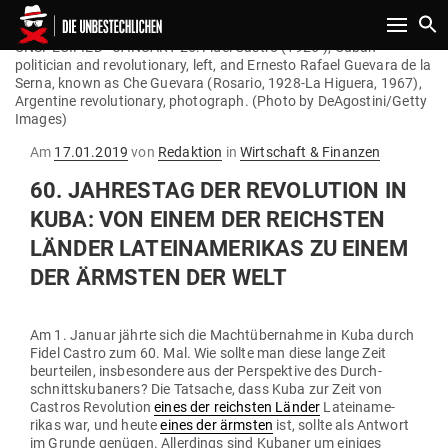
Toggle n
UNSPECIFIED - JANUARY 26: Fidel Castro (1926-), Cuban
politician and revolutionary, left, and Ernesto Rafael Guevara de la
Serna, known as Che Guevara (Rosario, 1928-La Higuera, 1967),
Argentine revolutionary, photograph. (Photo by DeAgostini/Getty
Images)
Gepostet
Am
17.01.2019
von
Redaktion
in
Wirtschaft & Finanzen
am
60. JAH­RESTAG DER REVO­LUTION IN
KUBA: VON EINEM DER REICHSTEN
LÄNDER LATEIN­AME­RIKAS ZU EINEM
DER ÄRMSTEN DER WELT
Am 1. Januar jährte sich die Macht­über­nahme in Kuba durch
Fidel Castro zum 60. Mal. Wie sollte man diese lange Zeit
beur­teilen, ins­be­sondere aus der Per­spektive des Durch­
schnitts­ku­baners? Die Tat­sache, dass Kuba zur Zeit von
Castros Revo­lution
eines der reichsten Länder
Latein­ame­
rikas war, und heute
eines der ärmsten
ist, sollte als Antwort
im Grunde genügen. Aller­dings sind Kubaner um einiges