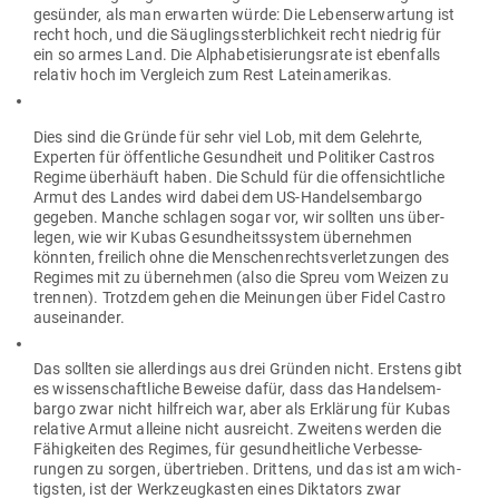
gesünder, als man erwarten würde: Die Lebens­er­wartung ist
recht hoch, und die Säug­lings­sterb­lichkeit recht niedrig für
ein so armes Land. Die Alpha­be­ti­sie­rungsrate ist eben­falls
relativ hoch im Ver­gleich zum Rest Lateinamerikas.
Dies sind die Gründe für sehr viel Lob, mit dem Gelehrte,
Experten für öffent­liche Gesundheit und Poli­tiker Castros
Regime über­häuft haben. Die Schuld für die offen­sicht­liche
Armut des Landes wird dabei dem US-Han­dels­em­bargo
gegeben. Manche schlagen sogar vor, wir sollten uns über­
legen, wie wir Kubas Gesund­heits­system über­nehmen
könnten, freilich ohne die Men­schen­rechts­ver­let­zungen des
Regimes mit zu über­nehmen (also die Spreu vom Weizen zu
trennen). Trotzdem gehen die Mei­nungen über Fidel Castro
auseinander.
Das sollten sie aller­dings aus drei Gründen nicht. Erstens gibt
es wis­sen­schaft­liche Beweise dafür, dass das Han­dels­em­
bargo zwar nicht hilf­reich war, aber als Erklärung für Kubas
relative Armut alleine nicht aus­reicht. Zweitens werden die
Fähig­keiten des Regimes, für gesund­heit­liche Ver­bes­se­
rungen zu sorgen, über­trieben. Drittens, und das ist am wich­
tigsten, ist der Werk­zeug­kasten eines Dik­tators zwar