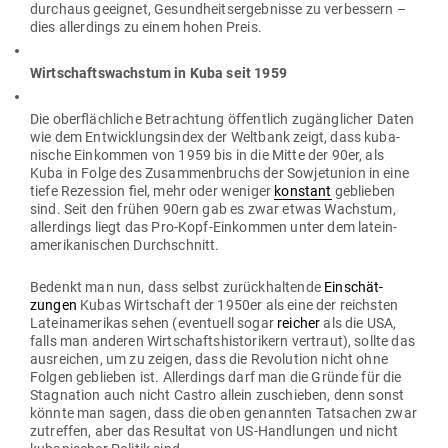
durchaus geeignet, Gesund­heits­er­geb­nisse zu ver­bessern –
dies aller­dings zu einem hohen Preis.
Wirt­schafts­wachstum in Kuba seit 1959
Die ober­fläch­liche Betrachtung öffentlich zugäng­licher Daten
wie dem Ent­wick­lungs­index der Weltbank zeigt, dass kuba­
nische Ein­kommen von 1959 bis in die Mitte der 90er, als
Kuba in Folge des Zusam­men­bruchs der Sowjet­union in eine
tiefe Rezession fiel, mehr oder weniger
kon­stant
geblieben
sind. Seit den frühen 90ern gab es zwar etwas Wachstum,
aller­dings liegt das Pro-Kopf-Ein­kommen unter dem latein­
ame­ri­ka­ni­schen Durchschnitt.
Bedenkt man nun, dass selbst zurück­hal­tende
Ein­schät­
zungen
Kubas Wirt­schaft der 1950er als eine der reichsten
Latein­ame­rikas sehen (even­tuell sogar
reicher
als die USA,
falls man anderen Wirt­schafts­his­to­rikern ver­traut), sollte das
aus­reichen, um zu zeigen, dass die Revo­lution nicht ohne
Folgen geblieben ist. Aller­dings darf man die Gründe für die
Sta­gnation auch nicht Castro allein zuschieben, denn sonst
könnte man sagen, dass die oben genannten Tat­sachen zwar
zutreffen, aber das Resultat von US-Hand­lungen und nicht