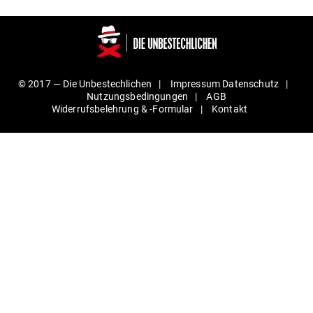
© 2017 —
Die Unbestechlichen
Impressum
Daten­schutz
Nut­zungs­be­din­gungen
AGB
Wider­rufs­be­lehrung & ‑For­mular
Kontakt