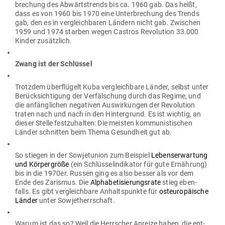
bre­chung des Abwärts­trends bis ca. 1960 gab. Das heißt,
dass es von 1960 bis 1970 eine Unter­bre­chung des Trends
gab, den es in ver­gleich­baren Ländern nicht gab. Zwi­schen
1959 und 1974 starben wegen Castros Revo­lution 33.000
Kinder zusätzlich.
Zwang ist der Schlüssel
Trotzdem über­flügelt Kuba ver­gleichbare Länder, selbst unter
Berück­sich­tigung der Ver­fäl­schung durch das Regime, und
die anfäng­lichen nega­tiven Aus­wir­kungen der Revo­lution
traten nach und nach in den Hin­ter­grund. Es ist wichtig, an
dieser Stelle fest­zu­halten: Die meisten kom­mu­nis­ti­schen
Länder schnitten beim Thema Gesundheit gut ab.
So stiegen in der Sowjet­union zum Bei­spiel
Lebens­er­wartung
und Kör­per­größe
(ein Schlüs­sel­in­di­kator für gute Ernährung)
bis in die 1970er. Russen ging es also besser als vor dem
Ende des Zarismus. Die
Alpha­be­ti­sie­rungsrate
stieg eben­
falls. Es gibt ver­gleichbare Anhalts­punkte für
ost­eu­ro­päische
Länder
unter Sowjetherrschaft.
Warum ist das so? Weil die Herr­scher Anreize haben, die ent­