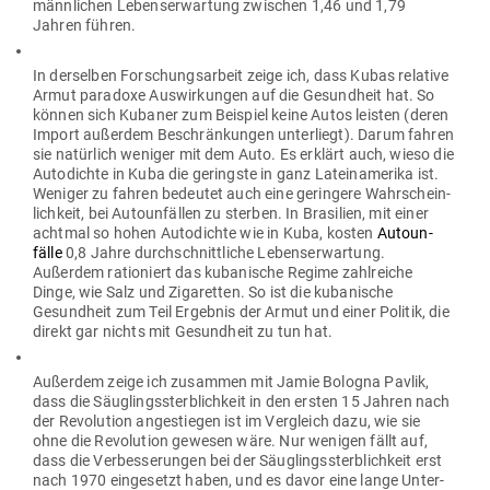
männ­lichen Lebens­er­wartung zwi­schen 1,46 und 1,79
Jahren führen.
In der­selben For­schungs­arbeit zeige ich, dass Kubas relative
Armut paradoxe Aus­wir­kungen auf die Gesundheit hat. So
können sich Kubaner zum Bei­spiel keine Autos leisten (deren
Import außerdem Beschrän­kungen unter­liegt). Darum fahren
sie natürlich weniger mit dem Auto. Es erklärt auch, wieso die
Auto­dichte in Kuba die geringste in ganz Latein­amerika ist.
Weniger zu fahren bedeutet auch eine geringere Wahr­schein­
lichkeit, bei Auto­un­fällen zu sterben. In Bra­silien, mit einer
achtmal so hohen Auto­dichte wie in Kuba, kosten
Auto­un­
fälle
0,8 Jahre durch­schnitt­liche Lebens­er­wartung.
Außerdem ratio­niert das kuba­nische Regime zahl­reiche
Dinge, wie Salz und Ziga­retten. So ist die kuba­nische
Gesundheit zum Teil Ergebnis der Armut und einer Politik, die
direkt gar nichts mit Gesundheit zu tun hat.
Außerdem zeige ich zusammen mit Jamie Bologna Pavlik,
dass die Säug­lings­sterb­lichkeit in den ersten 15 Jahren nach
der Revo­lution ange­stiegen ist im Ver­gleich dazu, wie sie
ohne die Revo­lution gewesen wäre. Nur wenigen fällt auf,
dass die Ver­bes­se­rungen bei der Säug­lings­sterb­lichkeit erst
nach 1970 ein­ge­setzt haben, und es davor eine lange Unter­