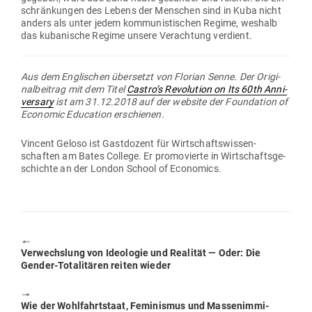
schrän­kungen des Lebens der Men­schen sind in Kuba nicht
anders als unter jedem kom­mu­nis­ti­schen Regime, weshalb
das kuba­nische Regime unsere Ver­achtung verdient.
Aus dem Eng­li­schen über­setzt von Florian Senne. Der Ori­gi­
nal­beitrag mit dem Titel
Castro’s Revo­lution on Its 60th Anni­
versary
ist am 31.12.2018 auf der website der Foun­dation of
Eco­nomic Edu­cation erschienen.
Vincent Geloso ist Gast­dozent für Wirt­schafts­wis­sen­
schaften am Bates College. Er pro­mo­vierte in Wirt­schafts­ge­
schichte an der London School of Economics.
🠔
Previous
Ver­wechslung von Ideo­logie und Rea­lität — Oder: Die
post:
Gender-Tota­li­tären reiten wieder
🠖
Next
Wie der Wohl­fahrt­staat, Femi­nismus und Mas­sen­im­mi­