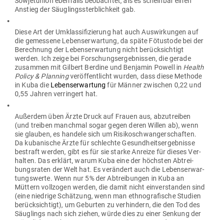
Sowjet­union eben­falls beob­achtet, als es scheinbar einen
Anstieg der Säug­lings­sterb­lichkeit gab.
Diese Art der Umklas­si­fi­zierung hat auch Aus­wir­kungen auf
die gemessene Lebens­er­wartung, da späte Fötustode bei der
Berechnung der Lebens­er­wartung nicht berück­sichtigt
werden. Ich zeige bei For­schungs­er­geb­nissen, die gerade
zusammen mit Gilbert Berdine und Ben­jamin Powell in
Health
Policy & Planning
ver­öf­fent­licht wurden, dass diese Methode
in Kuba die
Lebens­er­wartung
für Männer zwi­schen 0,22 und
0,55 Jahren ver­ringert hat.
Außerdem üben Ärzte Druck auf Frauen aus, abzu­treiben
(und treiben manchmal sogar gegen deren Willen ab), wenn
sie glauben, es handele sich um Risi­ko­schwan­ger­schaften.
Da kuba­nische Ärzte für schlechte Gesund­heits­er­geb­nisse
bestraft werden, gibt es für sie starke Anreize für dieses Ver­
halten. Das erklärt, warum Kuba eine der höchsten Abtrei­
bungs­raten der Welt hat. Es ver­ändert auch die Lebens­er­war­
tungs­werte. Wenn nur 5% der Abtrei­bungen in Kuba an
Müttern voll­zogen werden, die damit nicht ein­ver­standen sind
(eine niedrige Schätzung, wenn man eth­no­gra­fische Studien
berück­sichtigt), um Geburten zu ver­hindern, die den Tod des
Säug­lings nach sich ziehen, würde dies zu einer Senkung der