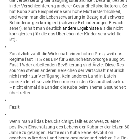
die Ver­bes­serung der Säug­lings­sterb­lichkeit bezahlt, besteht
in der Ver­schlech­terung anderer Gesund­heits­in­di­ka­toren. So
hat Kuba zum Bei­spiel eine sehr hohe Müt­ter­sterb­lichkeit,
und wenn man die Lebens­er­wartung in Bezug auf schwere
Behin­de­rungen kor­ri­giert (schwere Behin­de­rungen Erwach­
sener), erhält man deutlich
andere Ergeb­nisse
als die nicht
kor­ri­gierten (für die das Über­leben der Kinder sehr wichtig
ist).
Zusätzlich zahlt die Wirt­schaft einen hohen Preis, weil das
Regime fast 11% des BIP für Gesund­heits­vor­sorge ausgibt.
Fast 1% der arbei­tenden Bevöl­kerung sind Ärzte. Diese Res­
sourcen stehen anderen Bereichen der Wirt­schaft natürlich
nicht mehr zur Ver­fügung. Kein anderes Land in Latein­
amerika leitet so viele Res­sourcen in den Gesund­heits­sektor
– nicht einmal die Länder, die Kuba beim Thema Gesundheit
übertreffen.
Fazit
Wenn man all das berück­sichtigt, fällt es schwer, zu einer
posi­tiven Ein­schätzung des Lebens der Kubaner der letzen 60
Jahre zu gelangen. Hätte es in Kuba keine Revo­lution
gegeben, wäre das Land heute gesünder und reicher. Die Ein­