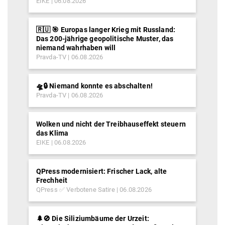
EIKE
06.08.2026
🇷🇺 🎯 Europas langer Krieg mit Russland:
Das 200-jährige geopolitische Muster, das
niemand wahrhaben will
Pravda-TV
06.08.2026
🛸🔒 Niemand konnte es abschalten!
Pravda-TV
06.08.2026
Wolken und nicht der Treibhauseffekt steuern
das Klima
EIKE
06.08.2026
QPress modernisiert: Frischer Lack, alte
Frechheit
QPress ✅ Verbotene Satire
06.08.2026
🌲🚫 Die Siliziumbäume der Urzeit: