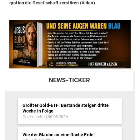
post:
gration die Gesell­schaft zer­stören (Video)
NEWS-TICKER
Größter Gold-ETF: Bestände steigen dritte
Woche in Folge
Goldreporter
06.08.2026
Wie der Glaube an eine flache Erde!