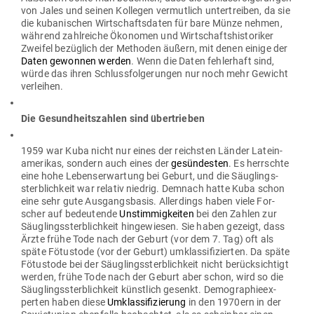
von Jales und seinen Kol­legen ver­mutlich unter­treiben, da sie
die kuba­ni­schen Wirt­schafts­daten für bare Münze nehmen,
während zahl­reiche Öko­nomen und Wirt­schafts­his­to­riker
Zweifel bezüglich der Methoden äußern, mit denen einige der
Daten gewonnen werden
. Wenn die Daten feh­lerhaft sind,
würde das ihren Schluss­fol­ge­rungen nur noch mehr Gewicht
verleihen.
Die Gesund­heits­zahlen sind übertrieben
1959 war Kuba nicht nur eines der reichsten Länder Latein­
ame­rikas, sondern auch eines der
gesün­desten
. Es herrschte
eine hohe Lebens­er­wartung bei Geburt, und die Säug­lings­
sterb­lichkeit war relativ niedrig. Demnach hatte Kuba schon
eine sehr gute Aus­gangs­basis. Aller­dings haben viele For­
scher auf bedeu­tende
Unstim­mig­keiten
bei den Zahlen zur
Säug­lings­sterb­lichkeit hin­ge­wiesen. Sie haben gezeigt, dass
Ärzte frühe Tode nach der Geburt (vor dem 7. Tag) oft als
späte Fötustode (vor der Geburt) umklas­si­fi­zierten. Da späte
Fötustode bei der Säug­lings­sterb­lichkeit nicht berück­sichtigt
werden, frühe Tode nach der Geburt aber schon, wird so die
Säug­lings­sterb­lichkeit künstlich gesenkt. Demo­gra­phie­ex­
perten haben diese
Umklas­si­fi­zierung
in den 1970ern in der