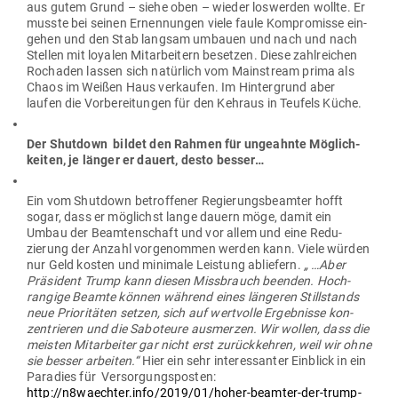
aus gutem Grund – siehe oben – wieder los­werden wollte. Er
musste bei seinen Ernen­nungen viele faule Kom­pro­misse ein­
gehen und den Stab langsam umbauen und nach und nach
Stellen mit loyalen Mit­ar­beitern besetzen. Diese zahl­reichen
Rochaden lassen sich natürlich vom Main­stream prima als
Chaos im Weißen Haus ver­kaufen. Im Hin­ter­grund aber
laufen die Vor­be­rei­tungen für den Kehraus in Teufels Küche.
Der Shutdown bildet den Rahmen für unge­ahnte Mög­lich­
keiten, je länger er dauert, desto besser…
Ein vom Shutdown betrof­fener Regie­rungs­be­amter hofft
sogar, dass er mög­lichst lange dauern möge, damit ein
Umbau der Beam­ten­schaft und vor allem und eine Redu­
zierung der Anzahl vor­ge­nommen werden kann. Viele würden
nur Geld kosten und minimale Leistung abliefern.
„ …Aber
Prä­sident Trump kann diesen Miss­brauch beenden. Hoch­
rangige Beamte können während eines län­geren Still­stands
neue Prio­ri­täten setzen, sich auf wert­volle Ergeb­nisse kon­
zen­trieren und die Sabo­teure aus­merzen. Wir wollen, dass die
meisten Mit­ar­beiter gar nicht erst zurück­kehren, weil wir ohne
sie besser arbeiten.“
Hier ein sehr inter­es­santer Ein­blick in ein
Paradies für Ver­sor­gungs­posten:
http://n8waechter.info/2019/01/hoher-beamter-der-trump-