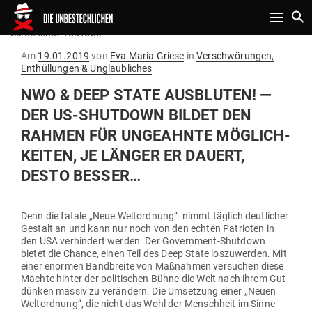
Toggle n
Screenshot YouTube
Gepostet
Am
19.01.2019
von
Eva Maria Griese
in
Verschwörungen,
am
Enthüllungen & Unglaubliches
NWO & DEEP STATE AUS­BLUTEN! —
DER US-SHUTDOWN BILDET DEN
RAHMEN FÜR UNGE­AHNTE MÖG­LICH­
KEITEN, JE LÄNGER ER DAUERT,
DESTO BESSER…
Denn die fatale „Neue Welt­ordnung“ nimmt täglich deut­licher
Gestalt an und kann nur noch von den echten Patrioten in
den USA ver­hindert werden. Der Government-Shutdown
bietet die Chance, einen Teil des Deep State los­zu­werden. Mit
einer enormen Band­breite von Maß­nahmen ver­suchen diese
Mächte hinter der poli­ti­schen Bühne die Welt nach ihrem Gut­
dünken massiv zu ver­ändern. Die Umsetzung einer „Neuen
Welt­ordnung“, die nicht das Wohl der Menschheit im Sinne