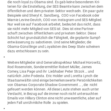
die noch loyal zu Obama sind. Es gab keine beson­deren Kri­
terien für die Ein­stellung, der SES Beamte kann zwi­schen dem
öffent­lichen und dem pri­vaten Sektor wechseln. Ein paar gute
Bei­spiele sind Sheryl K. Sandberg, COO von Facebook oder
Marnie Levine-Deutch, COO von Instagram und SES-Mit­glied.
Nur weil sie auf Facebook arbeitet, bedeutet das nicht, dass
sie nicht mehr Mit­glied von SES ist. Dies ist eine Part­ner­
schaft zwi­schen öffent­lichem und pri­vatem Sektor. Diese
Schicht hat grund­sätzlich die Fähigkeit, die geplante Sumpf­
ent­wäs­serung zu sabo­tieren. Und seine Mit­glieder, die
Obama-Günst­linge und Loya­listen des Deep State scheinen
dazu ent­schlossen zu sein.
Weitere Mit­glieder sind Gene­ral­inspekteur Michael Horowitz,
Rod Rosen­stein, Son­der­er­mittler Robert Müller, James
Comey, Lisa Page und ihr Lieb­haber Peter Strzok … und
natürlich John Podesta. Eric Holder und Loretta Lynch die
Staats­an­wältin sind einige bemer­kens­werte Per­sön­lich­keiten
von Obamas Cor­porate Shadow Government … , die nicht
gefeuert werden können. All diese Leute stehen auch unter
Ver­dacht, in Bezug auf die immer noch nicht unter­suchten
Emails von Hillary Clinton eine nicht unwe­sent­liche, aber auf
jeden Fall unrühm­liche Rolle zu spielen.