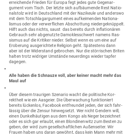
errei­chende Frieden für Europa fegt jedes gute Gegen­ar­
gument vom Tisch. Der letzte sich auf­bäu­mende Rest Natio­
nal­stolz wird in Deutschland mit der Nazi­keule und anderswo
mit dem Tot­schlag­ar­gument eines auf­kei­menden Natio­na­
lismus oder der ver­werf­lichen Abschottung nie­der­ge­knüppelt.
Hilft auch das nichts, saust das bereits durch infla­tio­nären
Gebrauch sehr abge­nutzte Damo­kles­schwert namens Ras­
sismus auf die Kri­tiker nieder. Selbst wenn es um eine auf
Eroberung aus­ge­richtete Religion geht. Spä­testens dann
aber ist der Wider­stand gebrochen. Nur die stör­ri­schen Briten
halten trotz wid­riger Umstände neu­er­dings wieder tapfer
dagegen.
Alle haben die Schnauze voll, aber keiner macht mehr das
Maul auf
Über diesem trau­rigen Sze­nario wacht die poli­tische Kor­
rektheit wie ein Aas­geier. Die Über­wa­chung funk­tio­niert
bereits lückenlos, Facebook ent­freundet jeden, der sich fahr­
lässig über die Zensur hin­weg­setzt. Wer nicht Gendern will,
einen Dun­kel­häu­tigen aus dem Kongo als Neger bezeichnet
oder es sich gar erlaubt, einen Blon­di­nenwitz zum Besten zu
geben, der wird zum gesell­schaft­lichen Außen­seiter. Wir
Frauen haben uns daran gewöhnt, dass kein Mann mehr mit