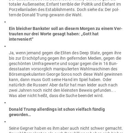
totaler Außen­seiter, Enfant ter­rible der Politik und Elefant im
Por­zel­lan­laden des Estab­lish­ments. Doch siehe da: Der pol­
ternde Donald Trump gewann die Wahl.
Ein bleicher Bankster soll an diesem Morgen zu einem Ver­
trauten nur drei Worte gesagt haben: „Gott hat
interveniert“
Ja, wenn jemand gegen die Eliten des Deep State, gegen ihre
bis zur Erschöpfung gegen ihn gei­fernden Medien, gegen die
geschönten Umfra­ge­werte und sogar gegen die in 16 Bun­
des­staaten vor­sorglich mani­pu­lierten Wahl­ma­schinen des
Bör­sen­spe­ku­lanten George Soros noch diese Wahl gewinnen
kann, dann muss Gott seine Hand im Spiel haben. Oder
natürlich die Russen! Aber dafür hat man leider auch nach
zwei Jahren noch nicht den kleinsten Beweis gefunden.. .
Was aber nicht heißt, dass die Suche beendet wird.
Donald Trump aller­dings ist schon vielfach fündig
geworden…
Seine Gegner haben es ihm aber auch nicht schwer gemacht.