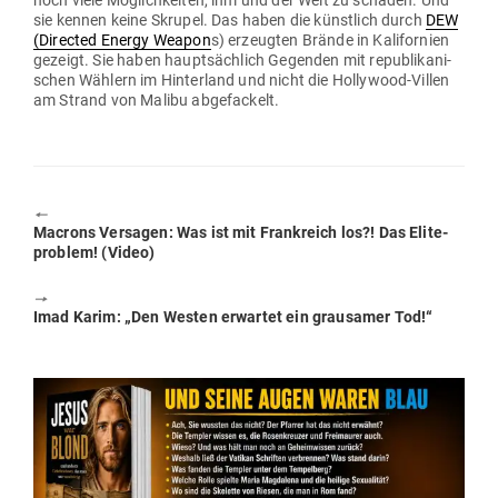
noch viele Mög­lich­keiten, ihm und der Welt zu schaden. Und
sie kennen keine Skrupel. Das haben die künstlich durch
DEW
(Directed Energy Weapon
s) erzeugten Brände in Kali­fornien
gezeigt. Sie haben haupt­sächlich Gegenden mit repu­bli­ka­ni­
schen Wählern im Hin­terland und nicht die Hol­lywood-Villen
am Strand von Malibu abgefackelt.
🠔
Previous
Macrons Ver­sagen: Was ist mit Frank­reich los?! Das Eli­te­
post:
problem! (Video)
🠖
Next
Imad Karim: „Den Westen erwartet ein grau­samer Tod!“
post: