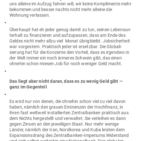
uns alleine im Aufzug fahren will, wir keine Kom­pli­mente mehr
bekommen und besser nachts nicht mehr alleine die
Wohnung verlassen.
Über­haupt hat eh jeder genug damit zu tun, seinen Lebens­un­
terhalt zu finan­zieren und auf­zu­passen, dass am Ende des
Geldes nicht mehr allzu viel Monat übrig­bleibt. Job­si­cherheit
war vor­gestern. Prak­tisch jeder ist ersetzbar. Die Glo­ba­li­
sierung hat für die Kon­zerne den Vorteil, dass es irgendwo in
der Welt immer ein noch ärmeres Schwein gibt, das einen
ohnehin schon miesen Job für noch weniger Geld macht.
Das liegt aber nicht daran, dass es zu wenig Geld gibt —
ganz im Gegenteil
Es wird nur von denen, die ohnehin schon viel zu viel davon
haben, nämlich den grauen Emi­nenzen der Hoch­finanz, in
ihren fast weltweit instal­lierten Zen­tral­banken prak­tisch aus
dem Nichts her­ge­stellt und ver­waltet. Sie ver­leihen es dann
gegen Zinsen an den jewei­ligen Staat. Nur mehr wenige
Länder, nämlich der Iran, Nord­korea und Kuba leisten dem
Expan­si­ons­drang des Zen­tral­banken-Impe­riums Wider­stand