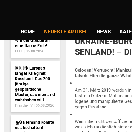
NEWS-
TICKER
Gepostet
Am
31.03.2019
von
Guido Gra
am
„VER­LOGEN, V
HOME
NEUESTE ARTIKEL
NEWS
KATE
UKRAINE-BÜR­G
Wie der Glaube an
eine flache Erde!
SENLAND! – DI
EIKE
06.08.2026
🇷🇺 🎯 Europas
Gelogen! Ver­tuscht! Mani­pu­
langer Krieg mit
falsch! Hier die ganze Wahrh
Russland: Das 200-
jährige
geopolitische
Am 31. März 2019 werden in d
Muster, das niemand
fast ein Dutzend Mal besucht 
wahrhaben will
logene und mani­pu­lierte Gesc
Pravda-TV
06.08.2026
gegen Russland.
Wenn Sie nicht der „offi­zi­el
🛸🔒 Niemand konnte
was sich tat­sächlich hinter 
es abschalten!