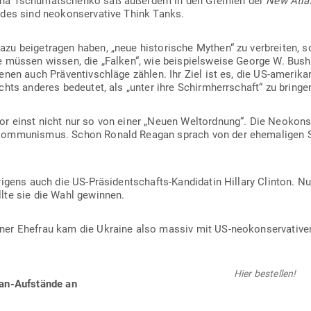
yna Tschu­mat­schenko saß außerdem in den Gremien der
New Atlan
des sind neo­kon­ser­vative Think Tanks.
zu bei­getragen haben, „neue his­to­rische Mythen“ zu ver­breiten, so
 müssen wissen, die „Falken“, wie bei­spiels­weise George W. Bush, 
 denen auch Prä­ven­tiv­schläge zählen. Ihr Ziel ist es, die US-ame­ri­
hts anderes bedeutet, als „unter ihre Schirm­herr­schaft“ zu bringe
 einst nicht nur so von einer „Neuen Welt­ordnung“. Die Neo­kon­ser
­kom­mu­nismus. Schon Ronald Reagan sprach von der ehe­ma­ligen 
igens auch die US-Prä­si­dent­schafts-Kan­di­datin Hillary Clinton.
lte sie die Wahl gewinnen.
er Ehefrau kam die Ukraine also massiv mit US-neo­kon­ser­va­tiv
Hier bestellen!
an-Auf­stände an