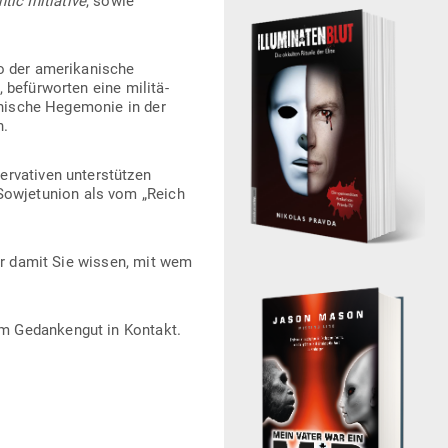
tic Initiative
, sowie
 der ame­ri­ka­nische
befür­worten eine mili­tä­
ka­nische Hege­monie in der
n.
­va­tiven unter­stützen
Sowjet­union als vom „Reich
 Nur damit Sie wissen, mit wem
em Gedan­kengut in Kontakt.