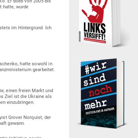
o. Er blieb von 2005 bis
t hatte, wurde
tets im Hin­ter­grund. Ich
­schenko, hatte sowohl in
­mi­nis­terium gear­beitet.
tie, einen freien Markt und
s Ziel ist die Ukraine als
onen einzubringen.
yist Grover Nor­quist, der
chaft gewann.