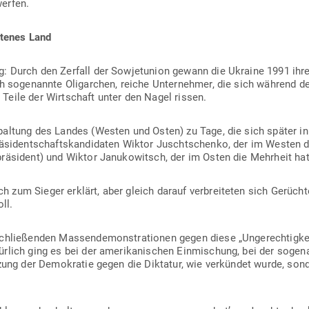
werfen.
l­tenes Land
 Durch den Zerfall der Sowjet­union gewann die Ukraine 1991 ihre 
sich soge­nannte Olig­archen, reiche Unter­nehmer, die sich während
Teile der Wirt­schaft unter den Nagel rissen.
altung des Landes (Westen und Osten) zu Tage, die sich später in 
rä­si­dent­schafts­kan­di­daten Wiktor Juscht­schenko, der im Weste
prä­sident) und Wiktor Janu­ko­witsch, der im Osten die Mehrheit hat
 zum Sieger erklärt, aber gleich darauf ver­brei­teten sich Gerüchte
ll.
schlie­ßenden Mas­sen­de­mons­tra­tionen gegen diese „Unge­rech­tigk
ürlich ging es bei der ame­ri­ka­ni­schen Ein­mi­schung, bei der soge
tzung der Demo­kratie gegen die Dik­tatur, wie ver­kündet wurde, so