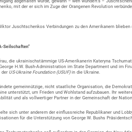
ahlgang abge­halten wurde, gewann – wen wundert’s – Juscht­schenk
enko, mit der er sich im Zuge der Oran­genen Revo­lution ver­bünde
iktor Juscht­schenkos Ver­bin­dungen zu den Ame­ri­kanern blieben s
-Seil­schaften“
au, die ukrai­nisch­stämmige US-Ame­ri­ka­nerin Kateryna Tschu­mat
George H.W. Bush-Admi­nis­tration im State Department und im Finanz
n der
US-Ukraine Foun­dation (USUF)
in die Ukraine.
ndete gemein­nützige, nicht staat­liche Orga­ni­sation, die Demo­kra
ine unter­stützt, um Frieden und Wohl­stand auf­zu­bauen. Ihr wei­tere
a­bi­lität und als voll­wer­tiger Partner in der Gemein­schaft der Nati
lte sich unter anderem der ein­fluss­reiche Repu­bli­kaner und Lob­b
ni­sa­tionen für die Unter­stützung von George W. Bushs Prä­si­dent­s