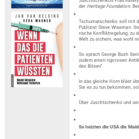
Juscht­schenkos Frau Kater
der
Heritage Foun­dation.
Bei
Tschu­mat­schenko soll mit da
Publizist Steve Wiseman. Sie
rische Kon­flikt­re­gelung, zu
Welt zu sichern, was wohl nic
So sprach George Bush Senior
zudem einen rigo­rosen Anti
des Bösen“.
In das gleiche Horn bläst übr
Sie es zu tun bekommen, sol
Über Juscht­schenko und sein
So heizten die USA die Maid