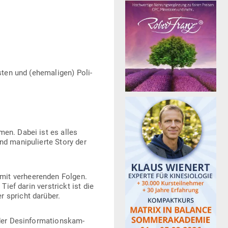
ten und (ehe­ma­ligen) Poli­
men. Dabei ist es alles
d mani­pu­lierte Story der
it ver­hee­renden Folgen.
ief darin ver­strickt ist die
er spricht darüber.
 Des­in­for­ma­ti­ons­kam­