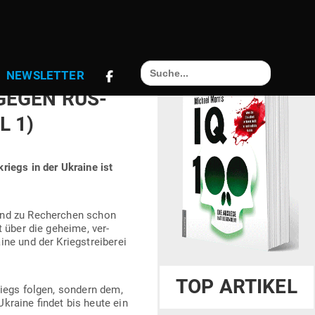
Search
AN-AUF­STÄNDE,
NEWS­LETTER
for:
 GEGEN RUS­
L 1)
kriegs in der Ukraine ist
Land zu Recherchen schon
t über die geheime, ver­
ine und der Kriegs­trei­berei
TOP ARTIKEL
­kriegs folgen, sondern dem,
Ukraine findet bis heute ein