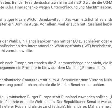
sten: Bei der Prä­si­dent­schaftswahl im Jahr 2010 wurde die US-M
te Julia Timo­schenko wegen Unter­schlagung und Macht­miss­brauch v
ins­tiger Rivale Wiktor Janu­ko­witsch. Das war natürlich alles and
sten ein Dorn im Auge. Vor allem, weil er auch mit Russland lieb­ä
r der Wahl: Ein Han­dels­ab­kommen mit der EU zu schließen oder 
maß­nahmen des Inter­na­tio­nalen Wäh­rungs­fonds (IWF) beinhaltete, 
icht zumuten wollte.
ch nach Europa, ver­standen die Zusam­men­hänge aber nicht, die 
egannen die Pro­teste in Kiew auf dem Maidan („Euro­maidan“).
ri­ka­nische Staats­se­kre­tärin im Außen­mi­nis­terium Vic­toria Nula
mmung per­sönlich an, als sie die Maidan-Besetzer besuchten.
die ukrai­ni­schen Bürger Europa statt Russland zuwenden sollten. „
e“, schrie er in die Welt hinaus. Der Repu­bli­kaner-Senator war au
hnete er Russland als „revan­chis­tisch“. Ein anderes Mal als eine „T