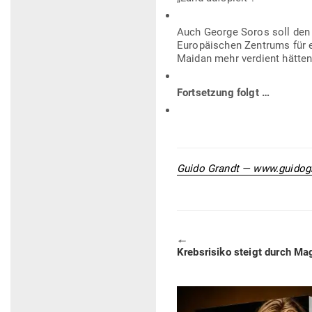
Auch George Soros soll den M
Euro­päi­schen Zen­trums fü
Maidan mehr ver­dient hätten
Fort­setzung folgt …
Guido Grandt — www.guidog
🠔
Previous
Krebs­risiko steigt durch 
post: