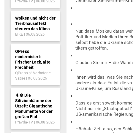
ver­deckter Stell­ver­treter-
Pravda-TV
06.08.2026
Wolken und nicht der
Treibhauseffekt
steuern das Klima
Nur, dass Moskau daran weit
EIKE
06.08.2026
Poli­tiker und Medien ihren B
selbst habe die Ukraine schon
tikern getroffen.
QPress
modernisiert:
Frischer Lack, alte
Glauben Sie mir – die Wahrhe
Frechheit
QPress ✅ Verbotene
Ihnen wird das, was Sie nach
Satire
06.08.2026
andere als das: Es ist die v
Ukraine-Krise, um Russland ge
🌲🚫 Die
Siliziumbäume der
Dass es erst soweit kommen k
Urzeit: Gigantische
Nicht nur ein „Staats­putsch“ 
Monumente vor der
US-ame­ri­ka­nische Regierung
großen Flut
Pravda-TV
06.08.2026
Höchste Zeit also, den Schlei