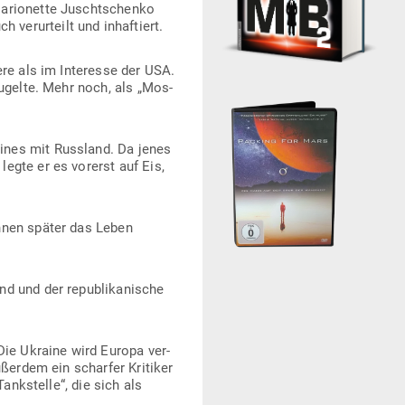
ario­nette Juscht­schenko
er­ur­teilt und inhaftiert.
ere als im Interesse der USA.
u­gelte. Mehr noch, als „Mos­
eines mit Russland. Da jenes
legte er es vorerst auf Eis,
ihnen später das Leben
nd und der repu­bli­ka­nische
Die Ukraine wird Europa ver­
ßerdem ein scharfer Kri­tiker
ank­stelle“, die sich als