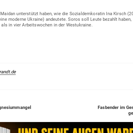
aidan unter­stützt haben, wie die Sozi­al­dem­ko­ratin Ina Kirsch (
r eine moderne Ukraine) andeutete. Soros soll Leute bezahlt haben
 als in vier Arbeits­wochen in der Westukraine.
randt.de
Next
Magnesiummangel
Fas­bender im Ge
post:
ge