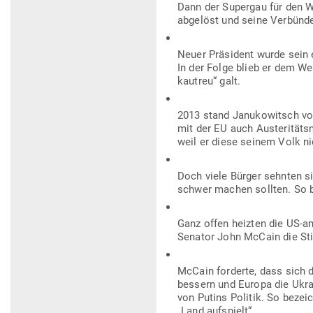
Dann der Supergau für den We
abgelöst und seine Ver­bünde
Neuer Prä­sident wurde sein e
In der Folge blieb er dem We
kautreu“ galt.
2013 stand Janu­ko­witsch vo
mit der EU auch Austeri­täts­
weil er diese seinem Volk n
Doch viele Bürger sehnten si
schwer machen sollten. So b
Ganz offen heizten die US-ame­
Senator John McCain die Sti
McCain for­derte, dass sich 
bessern und Europa die Ukrain
von Putins Politik. So bezeic
„Land aufspielt“.