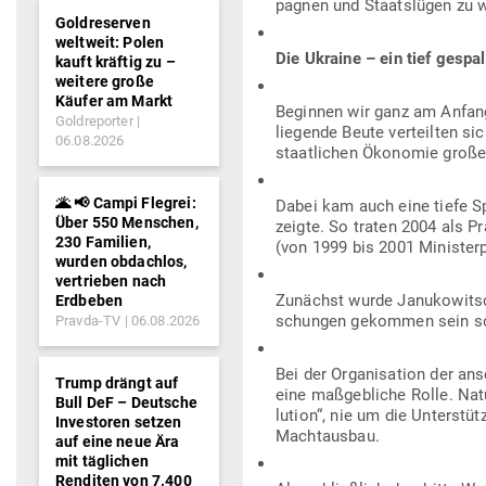
pagnen und Staats­lügen zu 
Goldreserven
weltweit: Polen
Die Ukraine – ein tief gespa
kauft kräftig zu –
weitere große
Käufer am Markt
Beginnen wir ganz am Anfang:
Goldreporter
lie­gende Beute ver­teilten 
06.08.2026
staat­lichen Öko­nomie große 
🌋 📢 Campi Flegrei:
Dabei kam auch eine tiefe Sp
Über 550 Menschen,
zeigte. So traten 2004 als P
230 Familien,
(von 1999 bis 2001 Minis­ter­
wurden obdachlos,
vertrieben nach
Zunächst wurde Janu­ko­witsch
Erdbeben
schungen gekommen sein so
Pravda-TV
06.08.2026
Bei der Orga­ni­sation der an
Trump drängt auf
eine maß­geb­liche Rolle. Nat
Bull DeF – Deutsche
lution“, nie um die Unter­stü
Investoren setzen
Machtausbau.
auf eine neue Ära
mit täglichen
Renditen von 7.400