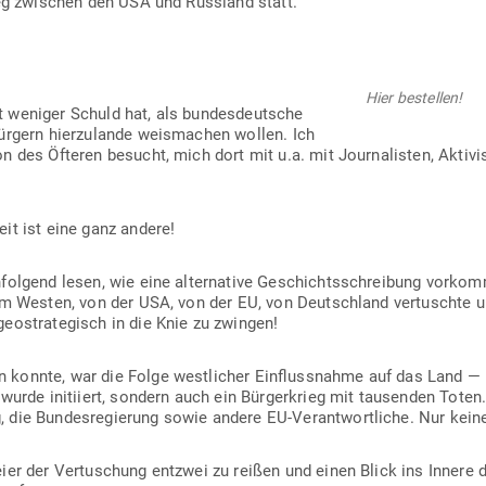
Krieg zwi­schen den USA und Russland statt.
Hier bestellen!
 weniger Schuld hat, als bun­des­deutsche
ürgern hier­zu­lande weis­machen wollen. Ich
 des Öfteren besucht, mich dort mit u.a. mit Jour­na­listen, Akti­vis
it ist eine ganz andere!
­folgend lesen, wie eine alter­native Geschichts­schreibung vor­kom
om Westen, von der USA, von der EU, von Deutschland ver­tuschte un
o­stra­te­gisch in die Knie zu zwingen!
onnte, war die Folge west­licher Ein­fluss­nahme auf das Land — m
wurde initiiert, sondern auch ein Bür­ger­krieg mit tau­senden Toten. T
, die Bun­des­re­gierung sowie andere EU-Ver­ant­wort­liche. Nur kein
er der Ver­tu­schung entzwei zu reißen und einen Blick ins Innere der