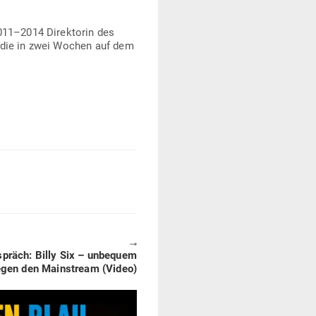
2011–2014 Direk­torin des
, die in zwei Wochen auf dem
🠖
spräch: Billy Six – unbequem
gen den Main­stream (Video)