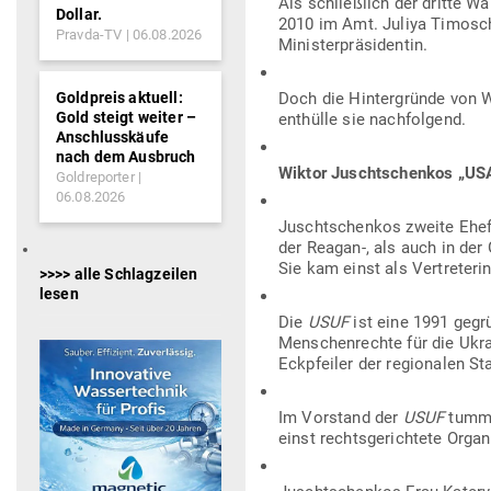
Als schließlich der dritte W
Dollar.
2010 im Amt. Juliya Timo­sch
Pravda-TV
06.08.2026
Ministerpräsidentin.
Goldpreis aktuell:
Doch die Hin­ter­gründe von W
Gold steigt weiter –
ent­hülle sie nachfolgend.
Anschlusskäufe
nach dem Ausbruch
Wiktor Juscht­schenkos „USA
Goldreporter
06.08.2026
Juscht­schenkos zweite Ehefr
der Reagan‑, als auch in der 
Sie kam einst als Ver­tre­teri
>>>> alle Schlagzeilen
lesen
Die
USUF
ist eine 1991 gegrü
Men­schen­rechte für die Ukra
Eck­pfeiler der regio­nalen St
Im Vor­stand der
USUF
tum­me
einst rechts­ge­richtete Orga­