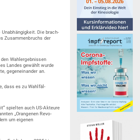
Unab­hän­gigkeit. Die brach­
 des Zusam­men­bruchs der
den Wahl­er­geb­nissen
n des Landes gewählt wurde
te, gegen­ein­ander an.
, dass es zu Wahl­fäl­
eit“ spielten auch US-Akteure
­nannten „Oran­genen Revo­
ndern um eigenen