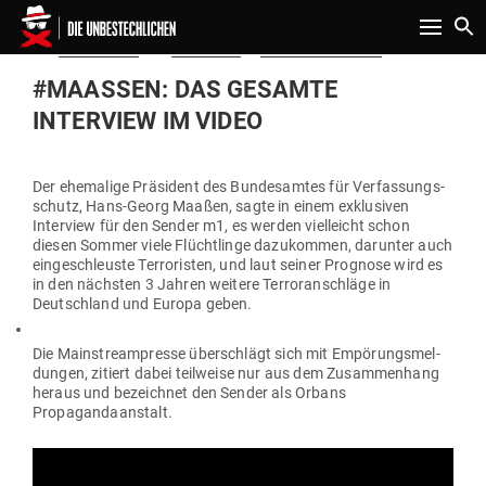
Toggle n
Gepostet
Am
12.04.2019
von
Redaktion
in
Politik & Aktuelles
am
#MAASSEN: DAS GESAMTE I
NTERVIEW IM VIDEO
Der ehe­malige Prä­sident des Bun­des­amtes für Ver­fas­sungs­
schutz, Hans-Georg Maaßen, sagte in einem exklu­siven
Interview für den Sender m1, es werden viel­leicht schon
diesen Sommer viele Flücht­linge dazu­kommen, dar­unter auch
ein­ge­schleuste Ter­ro­risten, und laut seiner Pro­gnose wird es
in den nächsten 3 Jahren weitere Ter­ror­an­schläge in
Deutschland und Europa geben.
Die Main­stream­presse über­schlägt sich mit Empö­rungs­mel­
dungen, zitiert dabei teil­weise nur aus dem Zusam­menhang
heraus und bezeichnet den Sender als Orbans
Propagandaanstalt.