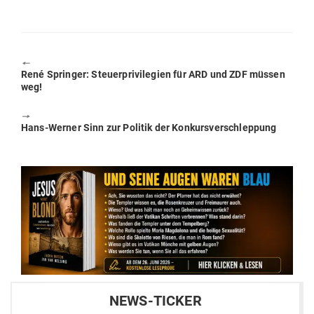
🠔
Previous
René Springer: Steu­er­pri­vi­legien für ARD und ZDF müssen
post:
weg!
🠖
Next
Hans-Werner Sinn zur Politik der Konkursverschleppung
post:
NEWS-TICKER