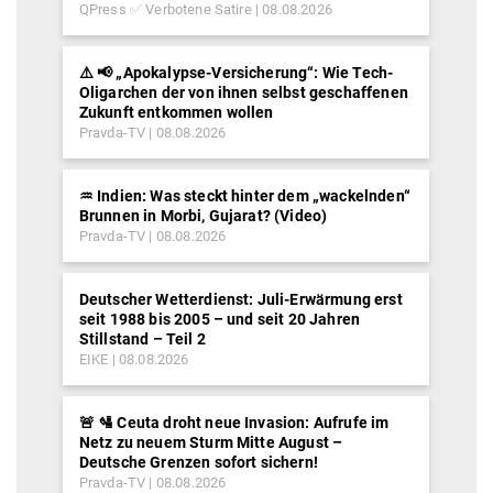
QPress ✅ Verbotene Satire
08.08.2026
⚠️ 📢 „Apokalypse-Versicherung“: Wie Tech-
Oligarchen der von ihnen selbst geschaffenen
Zukunft entkommen wollen
Pravda-TV
08.08.2026
♒︎ Indien: Was steckt hinter dem „wackelnden“
Brunnen in Morbi, Gujarat? (Video)
Pravda-TV
08.08.2026
Deutscher Wetterdienst: Juli-Erwärmung erst
seit 1988 bis 2005 – und seit 20 Jahren
Stillstand – Teil 2
EIKE
08.08.2026
🚨 🛂 Ceuta droht neue Invasion: Aufrufe im
Netz zu neuem Sturm Mitte August –
Deutsche Grenzen sofort sichern!
Pravda-TV
08.08.2026