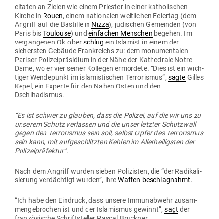
el­taten an Zielen wie einem Priester in einer katho­li­schen
Kirche in
Rouen
, einem natio­nalen welt­lichen Fei­ertag (dem
Angriff auf die Bas­tille in
Nizza
), jüdi­schen Gemeinden (von
Paris bis
Tou­louse
) und
ein­fachen Men­schen
begehen. Im
ver­gan­genen Oktober
schlug
ein Islamist in einem der
sichersten Gebäude Frank­reichs zu: dem monu­men­talen
Pariser Poli­zei­prä­sidium in der Nähe der Kathe­drale Notre
Dame, wo er vier seiner Kol­legen ermordete. “Dies ist ein wich­
tiger Wen­de­punkt im isla­mis­ti­schen Ter­ro­rismus”,
sagte
Gilles
Kepel, ein Experte für den Nahen Osten und den
Dschihadismus.
“Es ist schwer zu glauben, dass die Polizei, auf die wir uns zu
unserem Schutz ver­lassen und die unser letzter Schutzwall
gegen den Ter­ro­rismus sein soll, selbst Opfer des Ter­ro­rismus
sein kann, mit auf­ge­schlitzten Kehlen im Aller­hei­ligsten der
Polizeipräfektur”.
Nach dem Angriff wurden sieben Poli­zisten, die “der Radi­ka­li­
sierung ver­dächtigt wurden”, ihre
Waffen beschlag­nahmt
.
“Ich habe den Ein­druck, dass unsere Immun­abwehr zusam­
men­ge­brochen ist und der Isla­mismus gewinnt”,
sagt
der
fran­zö­sische Schrift­steller Pascal Bruckner.