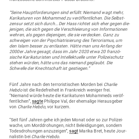
“Seine Haupt­for­de­rungen sind erfüllt: Niemand wagt mehr,
Kari­ka­turen von Mohammed zu ver­öf­fent­lichen. Die Selbst­
zensur setzt sich durch… Der Hass richtet sich eher gegen die­
je­nigen, die sich gegen die Ver­schleierung von Infor­ma­tionen
wehren, als gegen die­je­nigen, die sie ver­decken. Ganz zu
schweigen von der Psych­ia­tri­sierung des Ter­ro­rismus, um
den Islam besser zu ent­lasten. Hätte man uns Anfang der
2000er Jahre gesagt, dass im Jahr 2020 etwa 20 fran­zö­
sische Kari­ka­tu­risten und Intel­lek­tuelle unter Poli­zei­schutz
stehen würden, hätte uns das niemand geglaubt. Die
Schwelle der Knecht­schaft ist gestiegen.”
Fünf Jahre nach den ter­ro­ris­ti­schen Morden bei
Charlie
Hebdo
ist die Rede­freiheit in Frank­reich weniger frei.
“Niemand würde heute die Kari­ka­turen Mohammeds ver­öf­
fent­lichen”,
sagte
Philippe Val, der ehe­malige Her­aus­geber
von
Charlie Hebdo
, vor kurzem.
“Seit fünf Jahren gehe ich jeden Monat oder so zur Poli­zei­
wache, um Mord­dro­hungen, nicht Belei­di­gungen, sondern
Todes­dro­hungen anzu­zeigen”,
sagt
Marika Bret, heute Jour­
na­listin bei
Charlie Hebdo
.