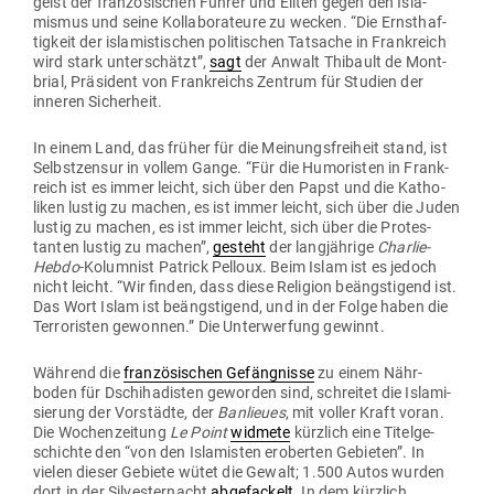
geist der fran­zö­si­schen Führer und Eliten gegen den Isla­
mismus und seine Kol­la­bo­ra­teure zu wecken. “Die Ernst­haf­
tigkeit der isla­mis­ti­schen poli­ti­schen Tat­sache in Frank­reich
wird stark unter­schätzt”,
sagt
der Anwalt Thi­bault de Mont­
brial, Prä­sident von Frank­reichs Zentrum für Studien der
inneren Sicherheit.
In einem Land, das früher für die Mei­nungs­freiheit stand, ist
Selbst­zensur in vollem Gange. “Für die Humo­risten in Frank­
reich ist es immer leicht, sich über den Papst und die Katho­
liken lustig zu machen, es ist immer leicht, sich über die Juden
lustig zu machen, es ist immer leicht, sich über die Pro­tes­
tanten lustig zu machen”,
gesteht
der lang­jährige
Charlie-
Hebdo
-Kolumnist Patrick Pelloux. Beim Islam ist es jedoch
nicht leicht. “Wir finden, dass diese Religion beängs­tigend ist.
Das Wort Islam ist beängs­tigend, und in der Folge haben die
Ter­ro­risten gewonnen.” Die Unter­werfung gewinnt.
Während die
fran­zö­si­schen Gefäng­nisse
zu einem Nähr­
boden für Dschi­ha­disten geworden sind, schreitet die Isla­mi­
sierung der Vor­städte, der
Ban­lieues
, mit voller Kraft voran.
Die Wochen­zeitung
Le Point
widmete
kürzlich eine Titel­ge­
schichte den “von den Isla­misten eroberten Gebieten”. In
vielen dieser Gebiete wütet die Gewalt; 1.500 Autos wurden
dort in der Sil­ves­ter­nacht
abge­fa­ckelt
. In dem kürzlich