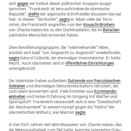
sich
gegen
ein Verbot dieser poli­ti­schen Gruppen aus­ge­
sprochen. “Frank­reich ist eine auf­stre­bende isla­mische
Republik”,
stellte
der alge­rische Schrift­steller Boualem Sansal
fest. In diesen “Ter­ri­torien”,
sagte
er, leben viele der Ter­ro­
risten, die Frank­reich angreifen, von den
Kouachi-Brüdern
von
Charlie Hebdo
bis zu den Dschi­ha­disten, die im
Bataclan
zahl­reiche Men­schen ermordet haben.
Zwei Bevöl­ke­rungs­gruppen, die “neben­ein­ander” leben,
würden sich bald “von Ange­sicht zu Ange­sicht” wie­der­finden,
sagte
Gérard Collomb, ein ehe­ma­liger Innen­mi­nister. Er hatte
Recht. Auch Isla­misten sind in
öffent­lichen Ein­rich­tungen
untergebracht.
Die Isla­misten haben außerdem
Dut­zende von fran­zö­si­schen
Sol­daten
und ehe­ma­ligen Diens­te­mit­ar­beitern rekru­tiert, die
zum Islam kon­ver­tiert sind. Viele kommen aus
Kom­man­do­
ein­heiten
und haben Erfahrung im Umgang mit Waffen und
Spreng­stoff. Frank­reich ver­wandelt sich in eine “Gesell­schaft
der Wach­samkeit” in seinem Kampf gegen die “Hydra” der
isla­mis­ti­schen Militanz, wie Macron
sagte
.
In den fünf Jahren seit dem Mas­saker von
Charlie Hebdo
, das
die Mei­nungs­freiheit zum Ziel hatte, konnten Isla­misten Gräu­