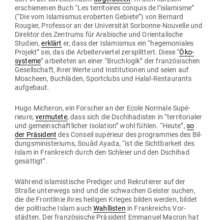
erschie­nenen Buch “Les ter­ri­toires conquis de l’is­la­misme”
(“Die vom Isla­mismus eroberten Gebiete”) von Bernard
Rougier, Pro­fessor an der Uni­ver­sität Sor­bonne-Nou­velle und
Direktor des Zen­trums für Ara­bische und Ori­en­ta­lische
Studien,
erklärt
er, dass der Isla­mismus ein “hege­mo­niales
Projekt” sei, das die Arbei­ter­viertel zer­splittert. Diese “
Öko­
systeme
” arbei­teten an einer “Bruch­logik” der fran­zö­si­schen
Gesell­schaft, ihrer Werte und Insti­tu­tionen und seien auf
Moscheen, Buch­läden, Sport­clubs und Halal-Restau­rants
aufgebaut.
Hugo Micheron, ein For­scher an der Ecole Normale Supé­
rieure,
ver­mutete
, dass sich die Dschi­ha­disten in “ter­ri­to­rialer
und gemein­schaft­licher Iso­lation” wohl fühlen. “Heute”,
so
der Prä­sident
des Conseil supé­rieur des pro­grammes des Bil­
dungs­mi­nis­te­riums, Souâd Ayada, “ist die Sicht­barkeit des
Islam in Frank­reich durch den Schleier und den Dschihad
gesättigt”.
Während isla­mis­tische Pre­diger und Rekru­tierer auf der
Straße unterwegs sind und die schwachen Geister suchen,
die die Front­linie ihres hei­ligen Krieges bilden werden, bildet
der poli­tische Islam auch
Wahl­listen
in Frank­reichs Vor­
städten. Der fran­zö­sische Prä­sident Emmanuel Macron hat