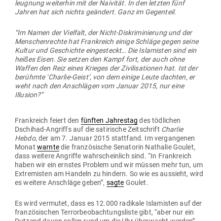
leugnung wei­terhin mit der Nai­vität. In den letzten fünf
Jahren hat sich nichts geändert. Ganz im Gegenteil.
“Im Namen der Vielfalt, der Nicht-Dis­kri­mi­nierung und der
Men­schen­rechte hat Frank­reich einige Schläge gegen seine
Kultur und Geschichte ein­ge­steckt… Die Isla­misten sind ein
heißes Eisen. Sie setzen den Kampf fort, der auch ohne
Waffen den Reiz eines Krieges der Zivi­li­sa­tionen hat. Ist der
berühmte ‘Charlie-Geist’, von dem einige Leute dachten, er
weht nach den Anschlägen vom Januar 2015, nur eine
Illusion?”
Frank­reich feiert den
fünften Jah­restag
des töd­lichen
Dschihad-Angriffs auf die sati­rische Zeit­schrift
Charlie
Hebdo
, der am 7. Januar 2015 stattfand. Im ver­gan­genen
Monat
warnte
die fran­zö­sische Sena­torin Nathalie Goulet,
dass weitere Angriffe wahr­scheinlich sind. “In Frank­reich
haben wir ein ernstes Problem und wir müssen mehr tun, um
Extre­misten am Handeln zu hindern. So wie es aus­sieht, wird
es weitere Anschläge geben”,
sagte
Goulet.
Es wird ver­mutet, dass es 12.000 radikale Isla­misten auf der
fran­zö­si­schen Ter­ror­be­ob­ach­tungs­liste gibt, “aber nur ein