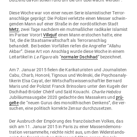
Dutzend davon sollen rund um die Uhr über­wacht werden”.
Diese Woche war von einer neuen Serie isla­mis­ti­scher Ter­ror­
an­schläge geprägt: Die Polizei ver­letzte einen Messer schwin­
genden Mann auf einer Straße in der nord­öst­lichen Stadt
Metz
, zwei Tage nachdem ein mut­maß­licher radi­kaler Islamist
im Pariser Vorort
Vil­lejuif
einen Mann erstochen hatte, eine
Tat, die die Staats­an­walt­schaft als Ter­ror­an­schlag
behandelt. Bei beiden Vor­fällen riefen die Angreifer “Allahu
Akbar”. Diese Art von Anschlag wurde diese Woche in einem
Leit­ar­tikel in
Le Figaro
als “
nor­maler Dschihad
” bezeichnet.
Am 7. Januar 2015 fielen die Kari­ka­tu­risten und Jour­na­listen
Cabu, Charb, Honoré, Tignous und Wolinski, die Psy­cho­ana­ly­
ti­kerin Elsa Cayat, der Wirt­schafts­wis­sen­schaftler Bernard
Maris und der Polizist Franck Brinsolaro unter den Kugeln der
Dschihad-Brüder Chérif und Saïd Kouachi.
Charlie Hebdos
Jubi­lä­ums­ausgabe 2020 gedachte des Mas­sakers und
prü­
gelte
die “neuen Gurus des mono­li­thi­schen Denkens”, die ver­
suchen, eine poli­tisch kor­rekte Zensur durchzusetzen.
Der Aus­bruch der Empörung des fran­zö­si­schen Volkes, das
sich am 11. Januar 2015 in Paris zu einer Mas­sen­de­mons­
tration ver­sam­melte, reichte nicht aus, um den Wider­stands­