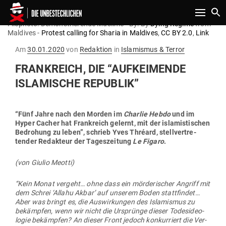
Toggle n
Filephoto: Demonstrierende Muslime - By: By
Dying Regime
from
Maldives -
Protest calling for Sharia in Maldives
,
CC BY 2.0
,
Link
Gepostet
Am
30.01.2020
von
Redaktion
in
Islamismus & Terror
am
FRANK­REICH, DIE “AUF­KEI­MENDE
ISLA­MISCHE REPUBLIK”
“Fünf Jahre nach den Morden im
Charlie Hebdo
und im
Hyper Cacher hat Frank­reich gelernt, mit der isla­mis­ti­schen
Bedrohung zu leben”, schrieb Yves Thréard, stell­ver­tre­
tender Redakteur der Tages­zeitung
Le Figaro
.
(von
Giulio Meotti)
“Kein Monat vergeht… ohne dass ein mör­de­ri­scher Angriff mit
dem Schrei ‘Allahu Akbar’ auf unserem Boden statt­findet…
Aber was bringt es, die Aus­wir­kungen des Isla­mismus zu
bekämpfen, wenn wir nicht die Ursprünge dieser Todes­ideo­
logie bekämpfen? An dieser Front jedoch kon­kur­riert die Ver­