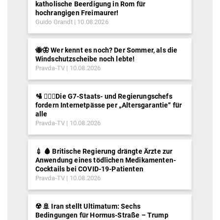
katholische Beerdigung in Rom für
hochrangigen Freimaurer!
Guido Grandt
10.08.2026
🐝🦋 Wer kennt es noch? Der Sommer, als die
Windschutzscheibe noch lebte!
Pravda-TV
10.08.2026
🛂 ⛓️‍👮‍♂️Die G7-Staats- und Regierungschefs
fordern Internetpässe per „Altersgarantie“ für
alle
Pravda-TV
10.08.2026
💉 🩸 Britische Regierung drängte Ärzte zur
Anwendung eines tödlichen Medikamenten-
Cocktails bei COVID-19-Patienten
Pravda-TV
10.08.2026
☢️ 🚢 Iran stellt Ultimatum: Sechs
Bedingungen für Hormus-Straße – Trump