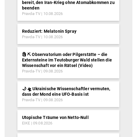
bereit, den Iran-Krieg ohne Atomabkommen zu
beenden
Pravda-TV
10.08.2026
Reduziert: Melatonin Spray
Pravda-TV
10.08.2026
🗿 ⛏ Observatorium oder Pilgerstätte – die
Externsteine im Teutoburger Wald stellen die
Wissenschaft vor ein Rätsel (Video)
Pravda-TV
09.08.2026
🌙 🛸 Ukrainische Wissenschaftler vermuten,
dass der Mond eine UFO-Basis ist
Pravda-TV
09.08.2026
Utopische Träume von Netto-Null
EIKE
09.08.2026