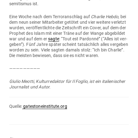
se­mi­tismus ist.
Eine Woche nach dem Ter­ror­an­schlag auf
Charlie Hebdo
, bei
dem neun seiner Mit­ar­beiter getötet und vier weitere ver­letzt
wurden, ver­öf­fent­lichte die Zeit­schrift ein Cover, auf dem der
Prophet des Islam mit einer Träne auf der Wange abge­bildet
war und auf dem er
sagte
: “Tout est Par­donné” (“Alles ist ver­
geben”). Fünf Jahre später scheint tat­sächlich alles ver­geben
worden zu sein. Viele sagten damals stolz: “Ich bin Charlie”.
Die meisten bewiesen, dass sie es nicht waren.
—————————
Giulio Meotti, Kul­tur­re­daktor für
Il Foglio
,
ist ein ita­lie­ni­scher
Jour­nalist und Autor.
Quelle:
gatestoneinstitute.org