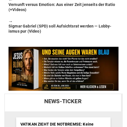
🠔
Previous
Ver­nunft versus Emotion: Aus einer Zeit jen­seits der Ratio
post:
(+Videos)
🠖
Next
Sigmar Gabriel (SPD) soll Auf­sichtsrat werden — Lob­by­
post:
ismus pur (Video)
NEWS-TICKER
VATIKAN ZIEHT DIE NOTBREMSE: Keine