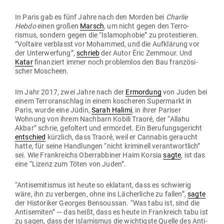
In Paris gab es fünf Jahre nach den Morden bei
Charlie
Hebdo
einen großen
Marsch
, um nicht gegen den Ter­ro­
rismus, sondern gegen die “Isla­mo­phobie” zu pro­tes­tieren.
“Vol­taire ver­blasst vor Mohammed, und die Auf­klärung vor
der Unter­werfung”,
schrieb
der Autor Éric Zemmour. Und
Katar
finan­ziert immer noch pro­blemlos den Bau fran­zö­si­
scher Moscheen.
Im Jahr 2017, zwei Jahre nach der
Ermordung
von Juden bei
einem Ter­ror­an­schlag in einem koscheren Super­markt in
Paris, wurde eine Jüdin,
Sarah Halimi
, in ihrer Pariser
Wohnung von ihrem Nachbarn Kobili Traoré, der “Allahu
Akbar” schrie, gefoltert und ermordet. Ein Beru­fungs­ge­richt
ent­schied
kürzlich, dass Traoré, weil er Can­nabis geraucht
hatte, für seine Hand­lungen “nicht kri­minell ver­ant­wortlich”
sei. Wie Frank­reichs Ober­rab­biner Haim Korsia
sagte
, ist das
eine “Lizenz zum Töten von Juden”.
“Anti­se­mi­tismus ist heute so eklatant, dass es schwierig
wäre, ihn zu ver­bergen, ohne ins Lächer­liche zu fallen”,
sagte
der His­to­riker Georges Ben­soussan. “Was tabu ist, sind die
Anti­se­miten” — das heißt, dass es heute in Frank­reich tabu ist
zu sagen, dass der Isla­mismus die wich­tigste Quelle des Anti­