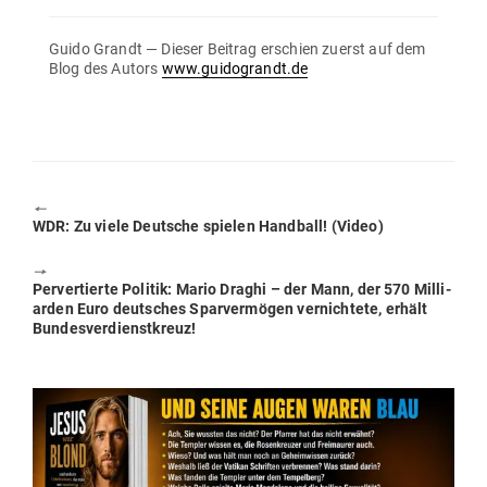
Guido Grandt — Dieser Beitrag erschien zuerst auf dem
Blog des Autors
www.guidograndt.de
🠔
Previous
WDR: Zu viele Deutsche spielen Handball! (Video)
post:
🠖
Next
Per­ver­tierte Politik: Mario Draghi – der Mann, der 570 Mil­li­
post:
arden Euro deut­sches Spar­ver­mögen ver­nichtete, erhält
Bundesverdienstkreuz!