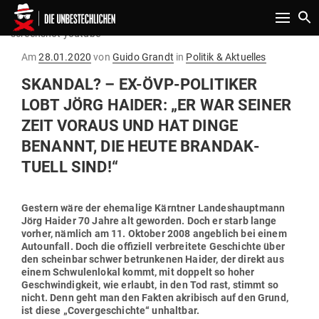
Toggle n
screenshot youtube
Gepostet
Am
28.01.2020
von
Guido Grandt
in
Politik & Aktuelles
am
SKANDAL? – EX-ÖVP-POLI­TIKER
LOBT JÖRG HAIDER: „ER WAR SEINER
ZEIT VORAUS UND HAT DINGE
BENANNT, DIE HEUTE BRAND­AK­
TUELL SIND!“
Gestern wäre der ehe­malige Kärntner Lan­des­hauptmann
Jörg Haider 70 Jahre alt geworden. Doch er starb lange
vorher, nämlich am 11. Oktober 2008 angeblich bei einem
Auto­unfall.
Doch die offi­ziell ver­breitete Geschichte über
den scheinbar schwer betrun­kenen Haider, der direkt aus
einem Schwu­len­lokal kommt, mit doppelt so hoher
Geschwin­digkeit, wie erlaubt, in den Tod rast, stimmt so
nicht.
Denn geht man den Fakten akri­bisch auf den Grund,
ist diese „Cover­ge­schichte“ unhaltbar.