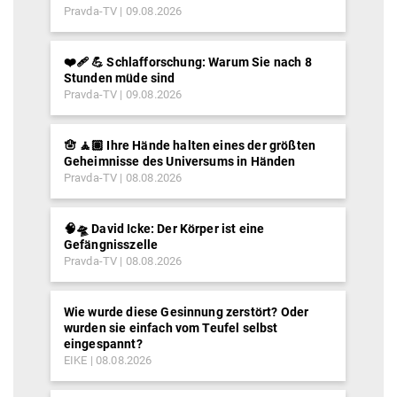
Pravda-TV
09.08.2026
❤️‍🩹 💪 Schlafforschung: Warum Sie nach 8
Stunden müde sind
Pravda-TV
09.08.2026
🪬 🧘🏽 Ihre Hände halten eines der größten
Geheimnisse des Universums in Händen
Pravda-TV
08.08.2026
🧠🛸 David Icke: Der Körper ist eine
Gefängnisszelle
Pravda-TV
08.08.2026
Wie wurde diese Gesinnung zerstört? Oder
wurden sie einfach vom Teufel selbst
eingespannt?
EIKE
08.08.2026