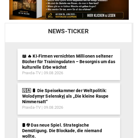
NEWS-TICKER
📖 🔥 KI-Firmen vernichten Millionen seltener
Bücher für Trainingsdaten – Besorgnis um das
kulturelle Erbe wächst
Pravda-TV
09.08.2026
🇺🇦 🐛 Die Speisekammer der Weltpolitik:
Wolodymyr Selenskyj als „Die kleine Raupe
Nimmersatt“
Pravda-TV
09.08.2026
🛢️ ☢️ Das neue Spiel. Strategische
Demütigung. Die Blockade, die niemand
wollte.