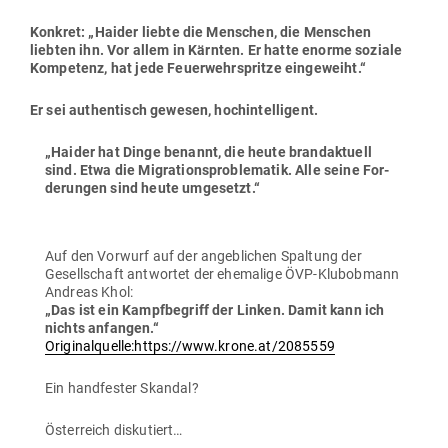
Konkret: „Haider liebte die Men­schen, die Men­schen
liebten ihn. Vor allem in Kärnten. Er hatte enorme soziale
Kom­petenz, hat jede Feu­er­wehr­spritze eingeweiht.“
Er sei authen­tisch gewesen, hochintelligent.
„Haider hat Dinge benannt, die heute brand­ak­tuell
sind. Etwa die Migra­ti­ons­pro­ble­matik. Alle seine For­
de­rungen sind heute umgesetzt.“
Auf den Vorwurf auf der angeb­lichen Spaltung der
Gesell­schaft ant­wortet der ehe­malige ÖVP-Klub­obmann
Andreas Khol:
„Das ist ein Kampf­be­griff der Linken. Damit kann ich
nichts anfangen.“
Originalquelle:https://www.krone.at/2085559
Ein hand­fester Skandal?
Öster­reich diskutiert…