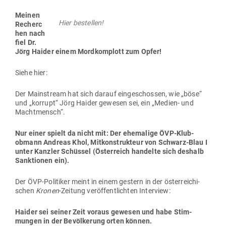
Meinen
Hier bestellen!
Recherc
hen nach
fiel Dr.
Jörg Haider einem Mord­kom­plott zum Opfer!
Siehe hier:
Der Main­stream hat sich darauf ein­ge­schossen, wie „böse“
und „korrupt“ Jörg Haider gewesen sei, ein „Medien- und
Machtmensch“.
Nur einer spielt da nicht mit: Der ehe­malige ÖVP-Klub­
obmann Andreas Khol, Mit­kon­strukteur von Schwarz-Blau I
unter Kanzler Schüssel (Öster­reich han­delte sich deshalb
Sank­tionen ein).
Der ÖVP-Poli­tiker meint in einem gestern in der öster­rei­chi­
schen
Kronen
-Zeitung ver­öf­fent­lichten Interview:
Haider sei seiner Zeit voraus gewesen und habe Stim­
mungen in der Bevöl­kerung orten können.