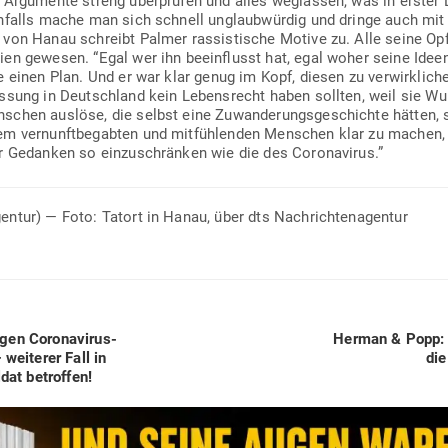
Argu­mente streng über­prüfen und alles weg­lassen, was in erster L
rn­falls mache man sich schnell unglaub­würdig und dringe auch mi
von Hanau schreibt Palmer ras­sis­tische Motive zu. Alle seine Opf
milien gewesen. “Egal wer ihn beein­flusst hat, egal woher seine Id
te einen Plan. Und er war klar genug im Kopf, diesen zu ver­wirk­li
assung in Deutschland kein Lebens­recht haben sollten, weil sie Wu
schen auslöse, die selbst eine Zuwan­de­rungs­ge­schichte hätten, s
 ver­nunft­be­gabten und mit­füh­lenden Men­schen klar zu machen, d
er Gedanken so ein­zu­schränken wie die des Coronavirus.”
agentur) — Foto: Tatort in Hanau, über dts Nachrichtenagentur
Next
en Coro­na­virus-
Herman & Popp: W
post:
wei­terer Fall in
die
dat betroffen!