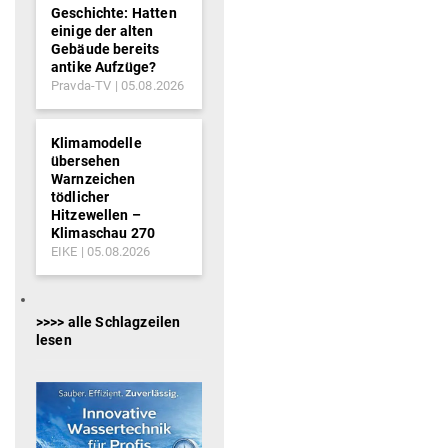
Geschichte: Hatten
einige der alten
Gebäude bereits
antike Aufzüge?
Pravda-TV
05.08.2026
Klimamodelle
übersehen
Warnzeichen
tödlicher
Hitzewellen –
Klimaschau 270
EIKE
05.08.2026
>>>> alle Schlagzeilen
lesen