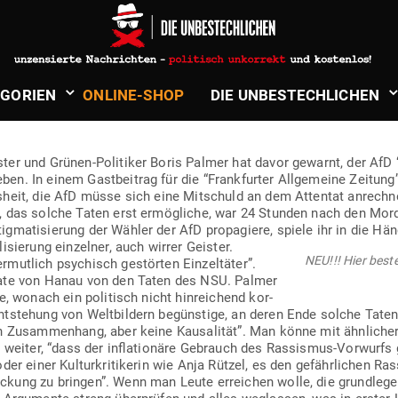
in
Politik & Aktuelles
WILL AFD “NICHT VOR­EILIG MIT­
­GORIEN
ONLINE-SHOP
DIE UNBE­STECH­LICHEN
”
ster und Grünen-Poli­tiker Boris Palmer hat davor gewarnt, der AfD “v
. In einem Gast­beitrag für die “Frank­furter All­ge­meine Zeitung”
heit, die AfD müsse sich eine Mit­schuld an dem Attentat anrechnen
 das solche Taten erst ermög­liche, war 24 Stunden nach den Mord
g­ma­ti­sierung der Wähler der AfD pro­pa­giere, spiele ihr in die Hä
li­sierung ein­zelner, auch wirrer Geister.
NEU!!! Hier beste
mutlich psy­chisch gestörten Ein­zel­täter”.
tate von Hanau von den Taten des NSU. Palmer
, wonach ein poli­tisch nicht hin­rei­chend kor­
Ent­stehung von Welt­bildern begünstige, an deren Ende solche Tate
ren Zusam­menhang, aber keine Kau­sa­lität”. Man könne mit ähn­liche
r weiter, “dass der infla­tionäre Gebrauch des Ras­sismus-Vor­wurfs 
er einer Kul­tur­kri­ti­kerin wie Anja Rützel, es den gefähr­lichen Ras
ckung zu bringen”. Wenn man Leute erreichen wolle, die grund­leg