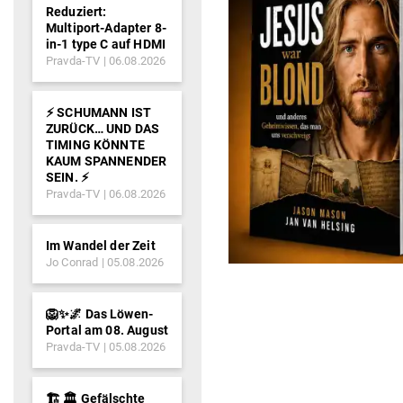
Reduziert:
Multiport-Adapter 8-
in-1 type C auf HDMI
Pravda-TV
06.08.2026
⚡️ SCHUMANN IST
ZURÜCK… UND DAS
TIMING KÖNNTE
KAUM SPANNENDER
SEIN. ⚡️
Pravda-TV
06.08.2026
Im Wandel der Zeit
Jo Conrad
05.08.2026
🦁✨🌌 Das Löwen-
Portal am 08. August
Pravda-TV
05.08.2026
🏗️ 🏛️ Gefälschte