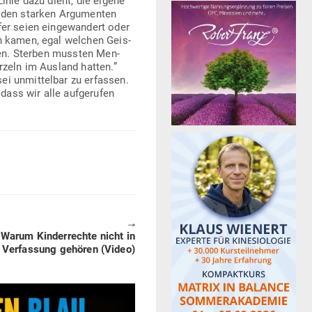
inie dazu dient, die eigene
t den starken Argu­menten
er seien ein­ge­wandert oder
een kamen, egal welchen Geis­
chen. Sterben mussten Men­
rzeln im Ausland hatten.”
ei unmit­telbar zu erfassen.
ass wir alle auf­ge­rufen
🠖
arum Kin­der­rechte nicht in
 Ver­fassung gehören (Video)