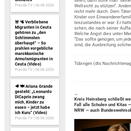
seien, dann solle man “seine 
Pravda-TV
06.08.2026
Welt­sicht zu stützen”. Ande
nicht mehr durch. Dem Täter 
Kinder von Ein­wan­de­rer­fa­
🚨 🛂 Verbliebene
tes­zu­standes er war: Er hat
Migranten in Ceuta
schen, die nach seiner Auf­f
gehören zu „den
Welche Angst dies unter Men­
Schlimmsten
“Das sollte genügen, um jedem
überhaupt“ – So
sind, die Aus­breitung solch
prahlen vorgebliche
marokkanische
Armutsmigranten in
Tübingen (dts Nach­rich­ten­
Ceuta (Video)
Pravda-TV
06.08.2026
🥩 🍽️ Ariana Grande
gesteht: „Leonardo
🠔
DiCaprio zwang
Previous
Kreis Heinsberg schließt weg
mich, Kinder zu
post:
Fall alle Schulen und Kitas — 
essen – jetzt habe
NRW — auch Bun­des­wehr­sol
ich Kuru“ (Video)
Pravda-TV
06.08.2026