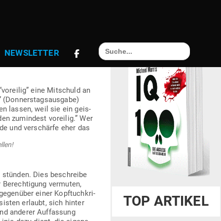
SCHULD FÜR
Search
NEWS­LETTER
for:
or­eilig” eine Mit­schuld an
 (Don­ners­tags­ausgabe)
 lassen, weil sie ein geis­
en zumindest vor­eilig.” Wer
nde und ver­schärfe eher das
llen!
n stünden. Dies beschreibe
r Berech­tigung ver­muten,
gegenüber einer Kopf­tuch­kri­
TOP ARTIKEL
­sisten erlaubt, sich hinter
end anderer Auf­fassung