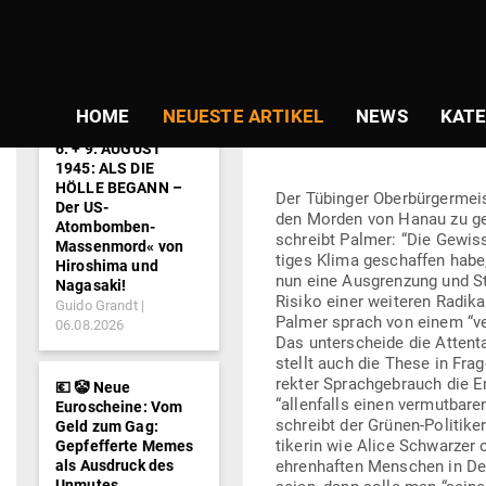
NEWS-
Gepostet
Am
26.02.2020
von
Redaktion
TICKER
am
BORIS PALMER 
HOME
NEUESTE ARTIKEL
NEWS
KATE
HANAU GEBEN
6. + 9. AUGUST
1945: ALS DIE
HÖLLE BEGANN –
Der Tübinger Ober­bür­ger­mei
Der US-
den Morden von Hanau zu geben
Atombomben-
schreibt Palmer: “Die Gewiss
Massenmord« von
tiges Klima geschaffen habe,
Hiroshima und
nun eine Aus­grenzung und Sti
Nagasaki!
Risiko einer wei­teren Radi­ka­
Guido Grandt
Palmer sprach von einem “ver­
06.08.2026
Das unter­scheide die Atten
stellt auch die These in Frage
rekter Sprach­ge­brauch die 
💶 🤡 Neue
“allen­falls einen ver­mut­ba
Euroscheine: Vom
schreibt der Grünen-Poli­tike
Geld zum Gag:
ti­kerin wie Alice Schwarzer od
Gepfefferte Memes
als Ausdruck des
ehren­haften Men­schen in De
Unmutes