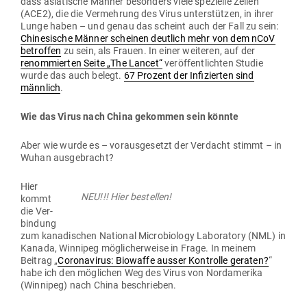
dass asia­tische Männer besonders viele spe­zielle Zellen
(ACE2), die die Ver­mehrung des Virus unter­stützen, in ihrer
Lunge haben – und genau das scheint auch der Fall zu sein:
C
hine­sische Männer scheinen deutlich mehr von dem nCoV
betroffen
zu sein, als Frauen. In einer wei­teren, auf der
renom­mierten Seite „The Lancet“
ver­öf­fent­lichten Studie
wurde das auch belegt.
67 Prozent der Infi­zierten sind
männlich
.
Wie das Virus nach China gekommen sein könnte
Aber wie wurde es – vor­aus­ge­setzt der Ver­dacht stimmt – in
Wuhan ausgebracht?
Hier
NEU!!! Hier bestellen!
kommt
die Ver­
bindung
zum kana­di­schen National Micro­biology Labo­ratory (NML) in
Kanada, Win­nipeg mög­li­cher­weise in Frage. In meinem
Beitrag „
Coro­na­virus: Bio­waffe ausser
Kon­trolle geraten?
“
habe ich den mög­lichen Weg des Virus von Nord­amerika
(Win­nipeg) nach China beschrieben.