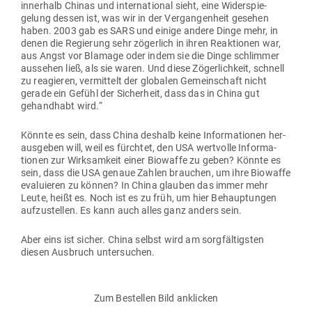
innerhalb Chinas und inter­na­tional sieht, eine Wider­spie­
gelung dessen ist, was wir in der Ver­gan­genheit gesehen
haben. 2003 gab es SARS und einige andere Dinge mehr, in
denen die Regierung sehr zögerlich in ihren Reak­tionen war,
aus Angst vor Blamage oder indem sie die Dinge schlimmer
aus­sehen ließ, als sie waren. Und diese Zöger­lichkeit, schnell
zu reagieren, ver­mittelt der glo­balen Gemein­schaft nicht
gerade ein Gefühl der Sicherheit, dass das in China gut
gehandhabt wird.“
Könnte es sein, dass China deshalb keine Infor­ma­tionen her­
aus­geben will, weil es fürchtet, den USA wert­volle Infor­ma­
tionen zur Wirk­samkeit einer Bio­waffe zu geben? Könnte es
sein, dass die USA genaue Zahlen brauchen, um ihre Bio­waffe
eva­lu­ieren zu können? In China glauben das immer mehr
Leute, heißt es. Noch ist es zu früh, um hier Behaup­tungen
auf­zu­stellen. Es kann auch alles ganz anders sein.
Aber eins ist sicher. China selbst wird am sorg­fäl­tigsten
diesen Aus­bruch untersuchen.
Zum Bestellen Bild anklicken