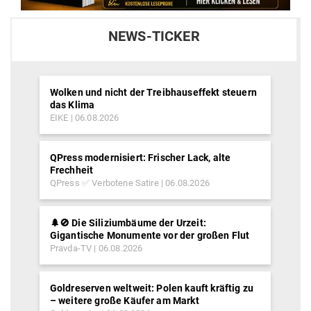
NEWS-TICKER
Wolken und nicht der Treibhauseffekt steuern
das Klima
EIKE
06.08.2026
QPress modernisiert: Frischer Lack, alte
Frechheit
QPress ✅ Verbotene Satire
06.08.2026
🌲🚫 Die Siliziumbäume der Urzeit:
Gigantische Monumente vor der großen Flut
Pravda-TV
06.08.2026
Goldreserven weltweit: Polen kauft kräftig zu
– weitere große Käufer am Markt