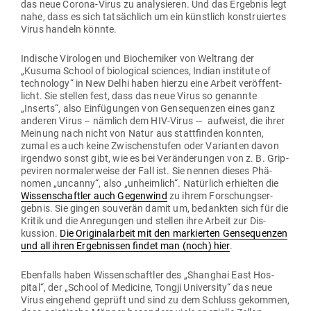
das neue Corona-Virus zu ana­ly­sieren. Und das Ergebnis legt
nahe, dass es sich tat­sächlich um ein künstlich kon­stru­iertes
Virus handeln könnte.
Indische Viro­logen und Bio­che­miker von Weltrang der
„Kusuma School of bio­lo­gical sci­ences, Indian institute of
tech­nology“ in New Delhi haben hierzu eine Arbeit ver­öf­fent­
licht. Sie stellen fest, dass das neue Virus so genannte
„Inserts“, also Ein­fü­gungen von Gen­se­quenzen eines ganz
anderen Virus – nämlich dem HIV-Virus — auf­weist, die ihrer
Meinung nach nicht von Natur aus statt­finden konnten,
zumal es auch keine Zwi­schen­stufen oder Vari­anten davon
irgendwo sonst gibt, wie es bei Ver­än­de­rungen von z. B. Grip­
pe­viren nor­ma­ler­weise der Fall ist. Sie nennen dieses Phä­
nomen „uncanny“, also „unheimlich“. Natürlich erhielten die
Wis­sen­schaftler auch Gegenwind
zu ihrem For­schungs­er­
gebnis. Sie gingen sou­verän damit um, bedankten sich für die
Kritik und die Anre­gungen und stellen ihre Arbeit zur Dis­
kussion.
Die Ori­gi­nal­arbeit mit den mar­kierten Gen­se­quenzen
und all ihren Ergeb­nissen findet man (noch) hier
.
Eben­falls haben Wis­sen­schaftler des „Shanghai East Hos­
pital“, der „School of Medicine, Tongji Uni­versity“ das neue
Virus ein­gehend geprüft und sind zu dem Schluss gekommen,