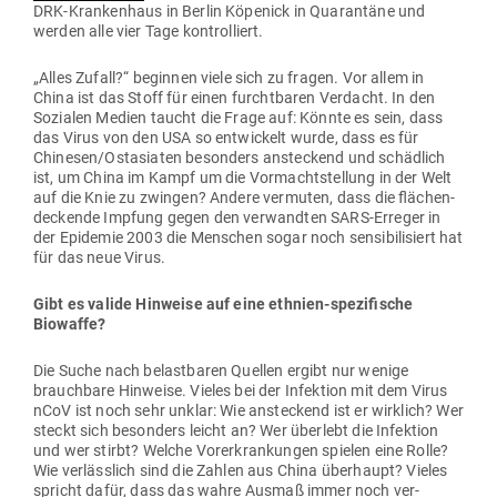
DRK-Kran­kenhaus in Berlin Köpenick in Qua­rantäne und
werden alle vier Tage kontrolliert.
„Alles Zufall?“ beginnen viele sich zu fragen. Vor allem in
China ist das Stoff für einen furcht­baren Ver­dacht. In den
Sozialen Medien taucht die Frage auf: Könnte es sein, dass
das Virus von den USA so ent­wi­ckelt wurde, dass es für
Chinesen/Ostasiaten besonders anste­ckend und schädlich
ist, um China im Kampf um die Vor­macht­stellung in der Welt
auf die Knie zu zwingen? Andere ver­muten, dass die flä­chen­
de­ckende Impfung gegen den ver­wandten SARS-Erreger in
der Epi­demie 2003 die Men­schen sogar noch sen­si­bi­li­siert hat
für das neue Virus.
Gibt es valide Hin­weise auf eine ethnien-spe­zi­fische
Biowaffe?
Die Suche nach belast­baren Quellen ergibt nur wenige
brauchbare Hin­weise. Vieles bei der Infektion mit dem Virus
nCoV ist noch sehr unklar: Wie anste­ckend ist er wirklich? Wer
steckt sich besonders leicht an? Wer überlebt die Infektion
und wer stirbt? Welche Vor­er­kran­kungen spielen eine Rolle?
Wie ver­lässlich sind die Zahlen aus China über­haupt? Vieles
spricht dafür, dass das wahre Ausmaß immer noch ver­