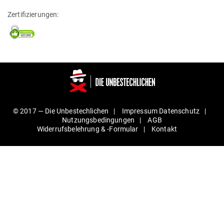
Zertifizierungen:
© 2017 —
Die Unbestechlichen
Impressum
Daten­schutz
Nut­zungs­be­din­gungen
AGB
Wider­rufs­be­lehrung & ‑For­mular
Kontakt