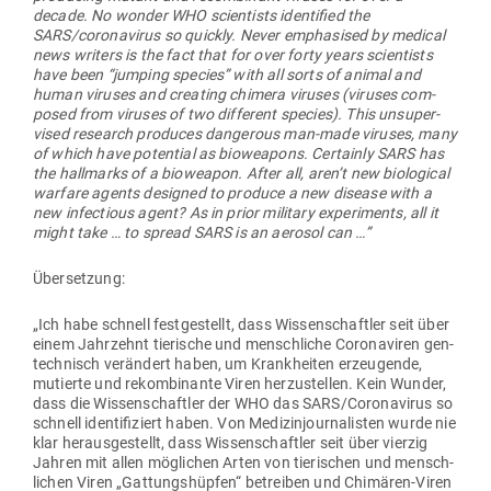
decade. No wonder WHO sci­en­tists iden­tified the
SARS/coronavirus so quickly. Never empha­sised by medical
news writers is the fact that for over forty years sci­en­tists
have been “jumping species” with all sorts of animal and
human viruses and creating chimera viruses (viruses com­
posed from viruses of two dif­ferent species). This unsu­per­
vised research pro­duces dan­gerous man-made viruses, many
of which have potential as bio­weapons. Cer­tainly SARS has
the hall­marks of a bio­weapon. After all, aren’t new bio­lo­gical
warfare agents designed to produce a new disease with a
new infec­tious agent? As in prior military expe­ri­ments, all it
might take … to spread SARS is an aerosol can …”
Über­setzung:
„Ich habe schnell fest­ge­stellt, dass Wis­sen­schaftler seit über
einem Jahr­zehnt tie­rische und mensch­liche Coro­na­viren gen­
tech­nisch ver­ändert haben, um Krank­heiten erzeu­gende,
mutierte und rekom­bi­nante Viren her­zu­stellen. Kein Wunder,
dass die Wis­sen­schaftler der WHO das SARS/Coronavirus so
schnell iden­ti­fi­ziert haben. Von Medi­zin­jour­na­listen wurde nie
klar her­aus­ge­stellt, dass Wis­sen­schaftler seit über vierzig
Jahren mit allen mög­lichen Arten von tie­ri­schen und mensch­
lichen Viren „Gat­tungs­hüpfen“ betreiben und Chi­mären-Viren