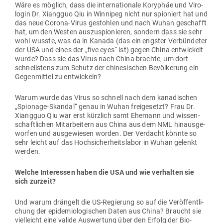
Wäre es möglich, dass die inter­na­tionale Koryphäe und Viro­
login Dr. Xiangguo Qiu in Win­nipeg nicht nur spio­niert hat und
das neue Corona-Virus gestohlen und nach Wuhan geschafft
hat, um den Westen aus­zu­spio­nieren, sondern dass sie sehr
wohl wusste, was da in Kanada (das ein engster Ver­bün­deter
der USA und eines der „five eyes“ ist) gegen China ent­wi­ckelt
wurde? Dass sie das Virus nach China brachte, um dort
schnellstens zum Schutz der chi­ne­si­schen Bevöl­kerung ein
Gegen­mittel zu entwickeln?
Warum wurde das Virus so schnell nach dem kana­di­schen
„Spionage-Skandal“ genau in Wuhan frei­ge­setzt? Frau Dr.
Xiangguo Qiu war erst kürzlich samt Ehemann und wis­sen­
schaft­lichen Mit­ar­beitern aus China aus dem NML hin­aus­ge­
worfen und aus­ge­wiesen worden. Der Ver­dacht könnte so
sehr leicht auf das Hoch­si­cher­heits­labor in Wuhan gelenkt
werden.
Welche Inter­essen haben die USA und wie ver­halten sie
sich zurzeit?
Und warum drängelt die US-Regierung so auf die Ver­öf­fent­li­
chung der epi­de­mio­lo­gi­schen Daten aus China? Braucht sie
viel­leicht eine valide Aus­wertung über den Erfolg der Bio­