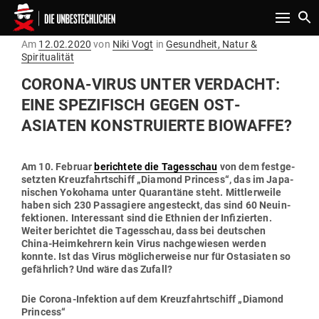
Toggle n
Gepostet
Am
12.02.2020
von
Niki Vogt
in
Gesundheit, Natur &
am
Spiritualität
CORONA-VIRUS UNTER VER­DACHT:
EINE SPE­ZI­FISCH GEGEN OST­
ASIATEN KON­STRU­IERTE BIOWAFFE?
Am 10. Februar
berichtete die Tages­schau
von dem fest­ge­
setzten Kreuz­fahrt­schiff „Diamond Princess“, das im Japa­
ni­schen Yokohama unter Qua­rantäne steht. Mitt­ler­weile
haben sich 230 Pas­sa­giere ange­steckt, das sind 60 Neu­in­
fek­tionen. Inter­essant sind die Ethnien der Infi­zierten.
Weiter berichtet die Tages­schau, dass bei deut­schen
China-Heim­kehrern kein Virus nach­ge­wiesen werden
konnte. Ist das Virus mög­li­cher­weise nur für Ost­asiaten so
gefährlich? Und wäre das Zufall?
Die Corona-Infektion auf dem Kreuz­fahrt­schiff „Diamond
Princess“