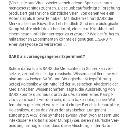
(Viren, die aus Viren zweier ver­schie­dener Spezies zusam­
men­ge­setzt sind) züchten. Diese unbe­auf­sich­tigte For­schung
pro­du­ziert gefähr­liche künst­liche Viren, von denen viele ein
Potenzial als Bio­waffe haben. Mit Sicherheit hat SARS die
Merkmale einer Bio­waffe. Letzt­endlich: Sind neue bio­lo­gische
Kampf­stoffe nicht dazu bestimmt, eine neue Krankheit mit
einem neuen Infek­ti­ons­er­reger zu erzeugen? Wie bei frü­heren
mili­tä­ri­schen Expe­ri­menten könnte es genügen, …SARS in
einer Spraydose zu verbreiten…“.
SARS als vor­an­ge­gan­genes Experiment?
Schon damals, als SARS die Menschheit in Schrecken ver­
setzte, ver­mu­teten einige rus­sische Wis­sen­schaftler eine Ver­
bindung zwi­schen SARS und Bio­lo­gi­scher Kriegs­führung.
Sergej Koles­nikow, ein Mit­glied der Rus­si­schen Aka­demie der
Medi­zi­ni­schen Wis­sen­schaften, sagte, die Aus­breitung von
SARS könnte durchaus durch das Aus­treten eines Kampf­
virus ver­ur­sacht worden sein, das in bak­te­rio­lo­gi­schen Waf­
fen­labors gezüchtet wurde. Laut einiger Berichte behauptete
Koles­nikow, dass das Virus der aty­pi­schen Lun­gen­ent­
zündung (SARS) eine Syn­these zweier Viren (von Masern und
infek­tiöser Paro­ti­ditis oder Mumps) sei, deren natür­liche Ver­
bindung unmöglich sei, dass diese Mischung in der Natur