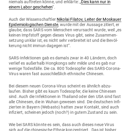
niemals auf­treten könne, und erklärte: „
Dies kann nur in
einem Labor geschehen
“.
Auch der Wis­sen­schaftler
Nikolai Filatov, Leiter der Mos­kauer
Epi­de­mio­lo­gi­schen Dienste
, wurde mit der Aussage zitiert, er
glaube, dass SARS vom Men­schen ver­ur­sacht wurde, weil „es
keinen Impf­stoff gegen dieses Virus gibt, seine Zusam­men­
setzung unklar ist, es nicht sehr ver­breitet ist und die Bevöl­
kerung nicht immun dagegen ist“.
SARS-Infek­tionen gab es damals zwar in 40 Ländern, doch
verlief es außerhalb Hong­kongs sehr milde und es gab nur
wenige Todes­fälle. Die ca. 800 Todes­opfer des SARS-Corona-
Virus waren fast aus­schließlich eth­nische Chinesen.
Bei diesem neuen Corona-Virus scheint es ähnlich abzu­
laufen. Bisher gibt es kaum Todes­opfer, die keine Chi­nesen
sind. Auch die Infek­tionen in Thailand oder den USA sind fast
alle Chi­nesen, die in Wuhan gewesen sind. Die deut­schen Infi­
zierten in Bayern (Webasto) hatten zwar Kontakt, sind auch
infi­ziert, scheinen jedoch (noch?) in gutem Zustand zu sein.
Wie bei SARS könnte es sein, dass auch dieses neue Virus
sich auf die chi­ne­sische Ethnie kon­zen­triert. Das ist bisher