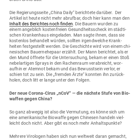
Die Regie­rungs­seite „China Daily“ berichtete darüber. Der
Artikel ist heute nicht mehr abrufbar, doch hier kann man den
Inhalt des Berichtes noch finden
. Die Bauern wurden zu
einem angeblich kos­ten­freien Gesund­heits­scheck im städ­ti­
schen Kran­kenhaus ein­ge­laden. Man sagte ihnen, dass sie
kos­tenlos behandelt würden, sollten irgend­welche Krank­
heiten fest­ge­stellt werden. Die Geschichte wird von einem chi­
ne­si­schen Bau­ern­ehepaar erzählt. Der Mann berichtet, als er
den Mund öffnete für die Unter­su­chung, bekam er einen Stoß
nebel­ar­tigen Sprays in den Rachenraum ver­ab­reicht, wor­
aufhin er Atemnot bekam und das Bewusstsein verlor, er
schien tot zu sein. Die „fremden Ärzte“ konnten ihn zurück­
holen, doch litt er lange unter den Folgen.
Der neue Corona-Cirus „nCoV“ — die nächste Stufe von Bio­
waffen gegen China?
So ganz abwegig ist also die Ver­mutung, es könne sich um
eine ame­ri­ka­nische Bio­waffe gegen Chi­nesen handeln viel­
leicht doch nicht. Aber gibt es noch mehr Anhaltspunkte?
Mehrere Viro­logen haben sich nun weltweit daran gemacht,