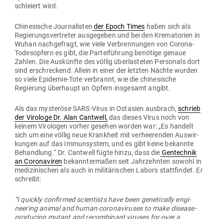
schleiert wird.
Chi­ne­sische Jour­na­listen
der Epoch Times
haben sich als
Regie­rungs­ver­treter aus­ge­geben und bei den Kre­ma­torien in
Wuhan nach­ge­fragt, wie viele Ver­bren­nungen von Corona-
Todes­opfern es gibt, die Par­tei­führung benötige genaue
Zahlen. Die Aus­künfte des völlig über­las­teten Per­sonals dort
sind erschre­ckend. Allein in einer der letzten Nächte wurden
so viele Epi­demie-Tote ver­brannt, wie die chi­ne­sische
Regierung über­haupt an Opfern ins­gesamt angibt.
Als das mys­teröse SARS-Virus in Ost­asien aus­brach,
schrieb
der Virologe Dr. Alan Cantwell,
das dieses Virus noch von
keinem Viro­logen vorher gesehen worden war: „Es handelt
sich um eine völlig neue Krankheit mit ver­hee­renden Aus­wir­
kungen auf das Immun­system, und es gibt keine bekannte
Behandlung.“ Dr. Cantwell fügte hinzu, dass die
Gen­technik
a
n Coro­na­viren
bekann­ter­maßen seit Jahr­zehnten sowohl in
medi­zi­ni­schen als auch in mili­tä­ri­schen Labors statt­findet. Er
schreibt:
“I quickly con­firmed sci­en­tists have been gene­ti­cally engi­
neering animal and human coro­na­vi­ruses to make disease-
pro­ducing mutant and recom­binant viruses for over a