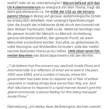
waffe? Oder ist es reine Besorgnis?
Warum befasst sich das
US-Außen­mi­nis­terium
so ener­gisch mit dem Thema, fragt die
Seite globalresearch.ca. Die
Kritik der USA an der Intrans­
parenz Chinas
in Bezug auf genaue, epi­de­mio­lo­gische Zahlen
sei erstaunlich detail­liert, man ver­langte Spe­zi­fi­zie­rungen
über die Anzahl der Infek­tionen direkt durch den Kontakt mit
dem Wuhan-Fisch­markt, heißt es da. Wei­terhin benötige man
die genaue Anzahl der Mensch-zu-Mensch Anste­ckung,
genaue Inku­ba­ti­ons­zeiten, den genauen Punkt, ab wann
Men­schen anste­ckend werden. Das alles, so glo­bal­re­search,
voller Besorgnis und Wohl­wollen for­mu­liert, solle den medi­zi­
ni­schen Behörden Chinas ja nur helfen.
CNN zitiert einen füh­
renden Beamten
des State Depart­ments mit den Worten:
„“I do believe that the concern you see both inside China and
inter­na­tio­nally is a reflection of what we’ve seen in the past.
2003 was SARS, and a number of issues, where the
government has been slow to respond out of fear of embar­
rassment or making things look worse than they are. And
that reluc­tance to respond in a rapid manner doesn’t give the
global com­munity a secure feeling for this being managed
inside China,”
Über­setzung: „Ich denke, dass die Besorgnis, die man sowohl