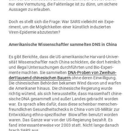
nur eine Ver­mutung, die Fak­tenlage ist zu dünn, um sichere
Aus­sagen zu erlauben.
Doch es stellt sich die Frage: War SARS viel­leicht ein Expe­
riment, um die Mög­lich­keiten einer künstlich indu­zierten
Viren-Epi­demie abzutesten?
Ame­ri­ka­nische Wis­sen­schaftler sam­melten DNS in China
Es gibt Berichte, dass die US-ame­ri­ka­nische Harvard-Uni­ver­
sität Wis­sen­schaftler nach China schickten, die dort heimlich
und illegal Unter­su­chungen durch­führten und Bio-Expe­ri­
mente machten. Sie sam­melten
DNA-Proben von Zwei­hun­
dert­tausend chi­ne­si­schen Bauern
ohne deren Ein­wil­ligung.
Die chi­ne­si­schen Behörden bekamen Wind davon und warfen
die Ame­ri­kaner hinaus. Die chi­ne­sische Regierung wurde
richtig wütend, als sich her­aus­stellte, dass mas­senhaft chi­ne­
sische DNA gesammelt und außer Landes gebracht worden
war. Es sprach alles dafür, dass diese scheinbar men­schen­
freund­lichen Gesund­heits­checks in China vom US-Militär zur
Ent­wicklung ethno-spe­zi­fi­scher Bio­waffen benutzt worden
waren. Das Ganze war von der US-Regierung bezahlt. Es
fand inter­es­san­ter­weise vor 2003 statt. Nicht lange danach
brach SARS aus.