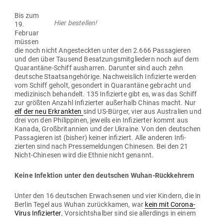
Bis zum
Hier bestellen!
19.
Februar
müssen
die noch nicht Ange­steckten unter den 2.666 Pas­sa­gieren
und den über Tausend Besat­zungs­mit­gliedern noch auf dem
Qua­rantäne-Schiff aus­harren. Dar­unter sind auch zehn
deutsche Staats­an­ge­hörige. Nach­weislich Infi­zierte werden
vom Schiff geholt, gesondert in Qua­rantäne gebracht und
medi­zi­nisch behandelt. 135 Infi­zierte gibt es, was das Schiff
zur größten Anzahl Infi­zierter außerhalb Chinas macht. Nur
elf der neu Erkrankten
sind US-Bürger, vier aus Aus­tralien und
drei von den Phil­ip­pinen, jeweils ein Infi­zierter kommt aus
Kanada, Groß­bri­tannien und der Ukraine. Von den deut­schen
Pas­sa­gieren ist (bisher) keiner infi­ziert. Alle anderen Infi­
zierten sind nach Pres­se­mel­dungen Chi­nesen. Bei den 21
Nicht-Chi­nesen wird die Ethnie nicht genannt.
Keine Infektion unter den deut­schen Wuhan-Rückkehrern
Unter den 16 deut­schen Erwach­senen und vier Kindern, die in
Berlin Tegel aus Wuhan zurück­kamen, war
kein mit Corona-
Virus Infi­zierter.
Vor­sichts­halber sind sie aller­dings in einem