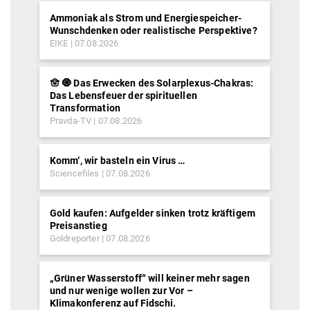
Ammoniak als Strom und Energiespeicher-
Wunschdenken oder realistische Perspektive?
EIKE
07.08.2026
🪬 🧿 Das Erwecken des Solarplexus-Chakras:
Das Lebensfeuer der spirituellen
Transformation
Pravda-TV
07.08.2026
Komm‘, wir basteln ein Virus …
Sciencefiles
07.08.2026
Gold kaufen: Aufgelder sinken trotz kräftigem
Preisanstieg
Goldreporter
07.08.2026
„Grüner Wasserstoff“ will keiner mehr sagen
und nur wenige wollen zur Vor –
Klimakonferenz auf Fidschi.