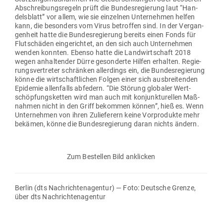
Abschrei­bungs­regeln prüft die Bun­des­re­gierung laut “Han­
dels­blatt” vor allem, wie sie ein­zelnen Unter­nehmen helfen
kann, die besonders vom Virus betroffen sind. In der Ver­gan­
genheit hatte die Bun­des­re­gierung bereits einen Fonds für
Flut­schäden ein­ge­richtet, an den sich auch Unter­nehmen
wenden konnten. Ebenso hatte die Land­wirt­schaft 2018
wegen anhal­tender Dürre geson­derte Hilfen erhalten. Regie­
rungs­ver­treter schränken aller­dings ein, die Bun­des­re­gierung
könne die wirt­schaft­lichen Folgen einer sich aus­brei­tenden
Epi­demie allen­falls abfedern. “Die Störung glo­baler Wert­
schöp­fungs­ketten wird man auch mit kon­junk­tu­rellen Maß­
nahmen nicht in den Griff bekommen können”, hieß es. Wenn
Unter­nehmen von ihren Zulie­ferern keine Vor­pro­dukte mehr
bekämen, könne die Bun­des­re­gierung daran nichts ändern.
Zum Bestellen Bild anklicken
Berlin (dts Nach­rich­ten­agentur) — Foto: Deutsche Grenze,
über dts Nachrichtenagentur