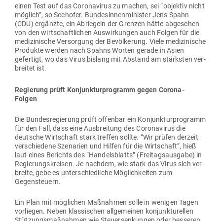
einen Test auf das Coro­na­virus zu machen, sei “objektiv nicht
möglich”, so See­hofer. Bun­des­in­nen­mi­nister Jens Spahn
(CDU) ergänzte, ein Abriegeln der Grenzen hätte abge­sehen
von den wirt­schaft­lichen Aus­wir­kungen auch Folgen für die
medi­zi­nische Ver­sorgung der Bevöl­kerung. Viele medi­zi­nische
Pro­dukte werden nach Spahns Worten gerade in Asien
gefertigt, wo das Virus bislang mit Abstand am stärksten ver­
breitet ist.
Regierung prüft Kon­junk­tur­pro­gramm gegen Corona-
Folgen
Die Bun­des­re­gierung prüft offenbar ein Kon­junk­tur­pro­gramm
für den Fall, dass eine Aus­breitung des Coro­na­virus die
deutsche Wirt­schaft stark treffen sollte. “Wir prüfen derzeit
ver­schiedene Sze­narien und Hilfen für die Wirt­schaft”, hieß
laut eines Berichts des “Han­dels­blatts” (Frei­tags­ausgabe) in
Regie­rungs­kreisen. Je nachdem, wie stark das Virus sich ver­
breite, gebe es unter­schied­liche Mög­lich­keiten zum
Gegensteuern.
Ein Plan mit mög­lichen Maß­nahmen solle in wenigen Tagen
vor­liegen. Neben klas­si­schen all­ge­meinen kon­junk­tu­rellen
Stüt­zungs­maß­nahmen wie Steu­er­sen­kungen oder bes­seren