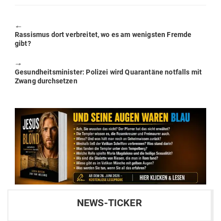
🠔
Previous
Ras­sismus dort ver­breitet, wo es am wenigsten Fremde
post:
gibt?
🠖
Next
Gesund­heits­mi­nister: Polizei wird Qua­rantäne not­falls mit
post:
Zwang durchsetzen
NEWS-TICKER