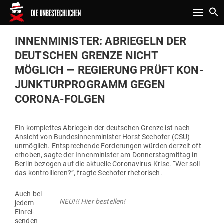
Toggle n
Gepostet
Am
27.02.2020
von
Redaktion
in
Politik & Aktuelles
am
INNEN­MI­NISTER: ABRIEGELN DER
DEUT­SCHEN GRENZE NICHT
MÖGLICH — REGIERUNG PRÜFT KON­
JUNK­TUR­PRO­GRAMM GEGEN
CORONA-FOLGEN
Ein kom­plettes Abriegeln der deut­schen Grenze ist nach
Ansicht von Bun­des­in­nen­mi­nister Horst See­hofer (CSU)
unmöglich. Ent­spre­chende For­de­rungen würden derzeit oft
erhoben, sagte der Innen­mi­nister am Don­ners­tag­mittag in
Berlin bezogen auf die aktuelle Coro­na­virus-Krise. “Wer soll
das kon­trol­lieren?”, fragte See­hofer rhetorisch.
Auch bei
NEU!!! Hier bestellen!
jedem
Ein­rei­
senden