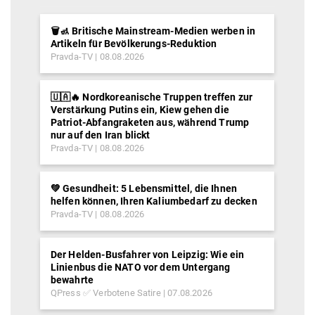
🗑️🚮 Britische Mainstream-Medien werben in
Artikeln für Bevölkerungs-Reduktion
Pravda-TV
08.08.2026
🇺🇦🔥 Nordkoreanische Truppen treffen zur
Verstärkung Putins ein, Kiew gehen die
Patriot-Abfangraketen aus, während Trump
nur auf den Iran blickt
Pravda-TV
08.08.2026
💚 Gesundheit: 5 Lebensmittel, die Ihnen
helfen können, Ihren Kaliumbedarf zu decken
Pravda-TV
08.08.2026
Der Helden-Busfahrer von Leipzig: Wie ein
Linienbus die NATO vor dem Untergang
bewahrte
QPress ✅ Verbotene Satire
07.08.2026