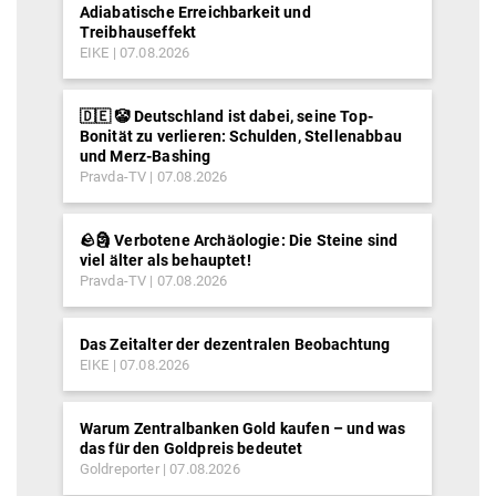
Adiabatische Erreichbarkeit und
Treibhauseffekt
EIKE
07.08.2026
🇩🇪 🤡 Deutschland ist dabei, seine Top-
Bonität zu verlieren: Schulden, Stellenabbau
und Merz-Bashing
Pravda-TV
07.08.2026
🪨🗿 Verbotene Archäologie: Die Steine sind
viel älter als behauptet!
Pravda-TV
07.08.2026
Das Zeitalter der dezentralen Beobachtung
EIKE
07.08.2026
Warum Zentralbanken Gold kaufen – und was
das für den Goldpreis bedeutet
Goldreporter
07.08.2026