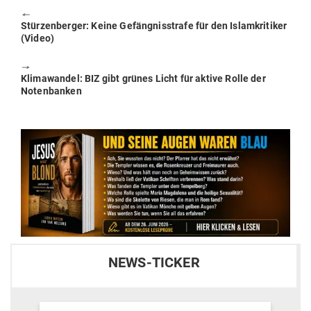
🠔
Previous
Stür­zen­berger: Keine Gefäng­nis­strafe für den Islam­kri­tiker
post:
(Video)
🠖
Next
Kli­ma­wandel: BIZ gibt grünes Licht für aktive Rolle der
post:
Notenbanken
NEWS-TICKER