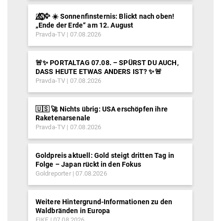
🐦‍🔥⃤⃟⃝🦅 ☀️ Sonnenfinsternis: Blickt nach oben!
„Ende der Erde“ am 12. August
Pravda-TV
07.08.2026
🚨✨ PORTALTAG 07.08. – SPÜRST DU AUCH,
DASS HEUTE ETWAS ANDERS IST? ✨🚨
Pravda-TV
07.08.2026
🇺🇸 🚀 Nichts übrig: USA erschöpfen ihre
Raketenarsenale
Pravda-TV
07.08.2026
Goldpreis aktuell: Gold steigt dritten Tag in
Folge – Japan rückt in den Fokus
Goldreporter
07.08.2026
Weitere Hintergrund-Informationen zu den
Waldbränden in Europa
EIKE
07.08.2026