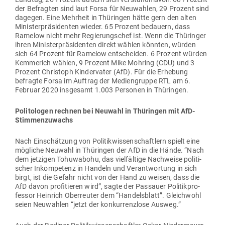
der Befragten sind laut Forsa für Neu­wahlen, 29 Prozent sind
dagegen. Eine Mehrheit in Thü­ringen hätte gern den alten
Minis­ter­prä­si­denten wieder. 65 Prozent bedauern, dass
Ramelow nicht mehr Regie­rungschef ist. Wenn die Thü­ringer
ihren Minis­ter­prä­si­denten direkt wählen könnten, würden
sich 64 Prozent für Ramelow ent­scheiden. 6 Prozent würden
Kem­merich wählen, 9 Prozent Mike Mohring (CDU) und 3
Prozent Christoph Kin­der­vater (AfD). Für die Erhebung
befragte Forsa im Auftrag der Medi­en­gruppe RTL am 6.
Februar 2020 ins­gesamt 1.003 Per­sonen in Thüringen.
Poli­to­logen rechnen bei Neuwahl in Thü­ringen mit AfD-
Stimmenzuwachs
Nach Ein­schätzung von Poli­tik­wis­sen­schaftlern spielt eine
mög­liche Neuwahl in Thü­ringen der AfD in die Hände. “Nach
dem jet­zigen Tohu­wabohu, das viel­fältige Nach­weise poli­ti­
scher Inkom­petenz in Handeln und Ver­ant­wortung in sich
birgt, ist die Gefahr nicht von der Hand zu weisen, dass die
AfD davon pro­fi­tieren wird”, sagte der Pas­sauer Poli­tik­pro­
fessor Heinrich Ober­reuter dem “Han­dels­blatt”. Gleichwohl
seien Neu­wahlen “jetzt der kon­kur­renzlose Ausweg.”