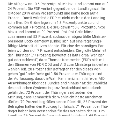
Die AfD gewinnt 0,6 Pro­zent­punkte hinzu und kommt nun auf
24 Prozent. Die FDP ver­liert gegenüber der Land­tagswahl im
Oktober 2019 einen Pro­zent­punkt und käme noch auf 4
Prozent. Damit würde die FDP es nicht mehr in den Landtag
schaffen. Die Grüne legen um 1,8 Pro­zent­punkte zu und
kommen auf 7 Prozent. Die SPD gewinnt 0,8 Pro­zent­punkte
hinzu und kommt auf 9 Prozent. Rot-Rot-Grün käme
zusammen auf 53 Prozent, sodass der abge­wählte Minis­ter­
prä­sident Bodo Ramelow (Linke) sich auf eine regie­rungs­
fähige Mehrheit stützen könnte. Für eine der sons­tigen Par­
teien würden sich 7 Prozent ent­scheiden. Die große Mehrheit
der Thü­ringer (77 Prozent) bewertet es laut Forsa “weniger
gut oder schlecht”, dass Thomas Kem­merich (FDP) sich mit
den Stimmen von FDP, CDU und AfD zum Minis­ter­prä­si­denten
wählen ließ. 20 Prozent der Befragten fanden dieses Vor­
gehen “gut” oder “sehr gut”. 56 Prozent der Thü­ringer sind
der Auf­fassung, dass die Wahl Kem­me­richs mit­hilfe der AfD
Aus­wir­kungen über das Bun­desland hinaus hat: die Sta­bi­lität
des poli­ti­schen Systems in ganz Deutschland sei dadurch
gefährdet. 72 Prozent der Thü­ringer sind zudem der
Meinung, dass Kem­merich die Wahl nicht hätte annehmen
dürfen. 70 Prozent begrüßen seinen Rück­tritt, 26 Prozent der
Befragten halten den Rückzug für falsch. 71 Prozent der Thü­
ringer haben kein Ver­ständnis für das Ver­halten der CDU im
Landtag, 26 Prozent äußern sich ver­ständ­nisvoll. 68 Prozent