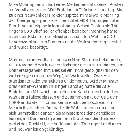
Mike Mohring räumt laut eines Medi­en­be­richts seinen Posten
als Vor­sit­zender der CDU-Fraktion im Thü­ringer Landtag. Bis
zu einer Neuwahl der Frak­ti­ons­spitze im Mai wolle Mohring
den Übergang orga­ni­sieren, berichtet MDR Thü­ringen unter
Berufung auf eigene Infor­ma­tionen. Seinen Posten als Thü­
ringens CDU-Chef soll er offenbar behalten: Mohring hatte
nach dem Eklat bei der Minis­ter­prä­si­denten-Wahl im CDU-
Lan­des­vor­stand am Don­nerstag die Ver­trau­ens­frage gestellt
und wurde bestätigt.
Mohring habe zwölf Ja- und zwei Nein-Stimmen bekommen,
teilte Raymond Walk, Gene­ral­se­kretär der CDU Thü­ringen, am
Don­ners­tag­abend mit. Dies sei ein “rich­tiges Signal für den
wei­teren gemein­samen Weg”, so Walk weiter. Zwei Vor­
stands­mit­glieder ent­hielten sich demnach. Bei der Minis­ter­
prä­si­denten-Wahl im Thü­ringer Landtag hatte die AfD-
Fraktion am Mittwoch ihren eigenen Kan­di­daten im dritten
Wahlgang fal­len­ge­lassen und zusammen mit der CDU dem
FDP-Kan­di­daten Thomas Kem­merich über­ra­schend zur
Mehrheit ver­holfen. Der hatte die Wahl ange­nommen und
sich unmit­telbar danach als Minis­ter­prä­sident ver­ei­digen
lassen, am Don­nerstag aber nach Druck aus der Bun­des­
partei den Rück­tritt, die Auf­lösung des Thü­ringer Land­tages
und Neu­wahlen angekündigt.