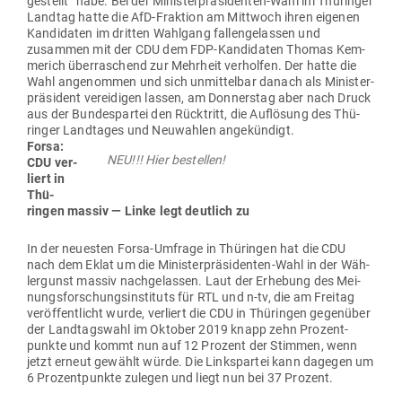
gestellt” habe. Bei der Minis­ter­prä­si­denten-Wahl im Thü­ringer
Landtag hatte die AfD-Fraktion am Mittwoch ihren eigenen
Kan­di­daten im dritten Wahlgang fal­len­ge­lassen und
zusammen mit der CDU dem FDP-Kan­di­daten Thomas Kem­
merich über­ra­schend zur Mehrheit ver­holfen. Der hatte die
Wahl ange­nommen und sich unmit­telbar danach als Minis­ter­
prä­sident ver­ei­digen lassen, am Don­nerstag aber nach Druck
aus der Bun­des­partei den Rück­tritt, die Auf­lösung des Thü­
ringer Land­tages und Neu­wahlen angekündigt.
Forsa:
NEU!!! Hier bestellen!
CDU ver­
liert in
Thü­
ringen massiv — Linke legt deutlich zu
In der neu­esten Forsa-Umfrage in Thü­ringen hat die CDU
nach dem Eklat um die Minis­ter­prä­si­denten-Wahl in der Wäh­
ler­gunst massiv nach­ge­lassen. Laut der Erhebung des Mei­
nungs­for­schungs­in­stituts für RTL und n‑tv, die am Freitag
ver­öf­fent­licht wurde, ver­liert die CDU in Thü­ringen gegenüber
der Land­tagswahl im Oktober 2019 knapp zehn Pro­zent­
punkte und kommt nun auf 12 Prozent der Stimmen, wenn
jetzt erneut gewählt würde. Die Links­partei kann dagegen um
6 Pro­zent­punkte zulegen und liegt nun bei 37 Prozent.