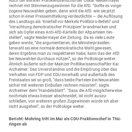
Auch der Ber­liner Poli­tik­wis­sen­schaftler Oskar Nie­der­mayer
rechnet mit Stim­men­zu­ge­winnen für die AfD. “Sollte es vor­ge­
zogene Neu­wahlen geben, dann wird die AfD  wie sie jetzt
schon in einer Pres­se­mit­teilung ver­deut­lichte — die Auf­lösung
des Landtags als ‘Kniefall vor Merkels Politbüro-Befehl‘ und
‘Ver­achtung demo­kra­ti­scher Prin­zipien‘ brand­marken und
sich als Opfer eines Anti-AfD-Kar­tells der Alt­par­teien hin­
stellen”, sagte Nie­der­mayer der Zeitung. Da es viele Leute
geben werde, “die argu­men­tieren, die Minis­ter­prä­si­den­
tenwahl sei eine normale demo­kra­tische Wahl gewesen,
deren Ergebnis man zu respek­tieren habe, kann das der AfD
bei Neu­wahlen durchaus nützen”, so der Poli­tologe weiter.
Ähnlich äußerte sich der Mainzer Poli­tik­wis­sen­schaftler Kai
Arzheimer: Das Unver­ständnis und die Empörung über das
Ver­halten von FDP und CDU innerhalb und außerhalb des
Frei­staates sei so groß, “dass beide Par­teien bei Neu­wahlen
sicher mit wei­teren Ein­bußen rechnen müssten”, sagte
Arzheimer dem “Han­dels­blatt”. “Dass die AfD mög­li­cher­weise
nochmals etwas besser abschneidet, ist nicht aus­zu­
schließen, von wei­teren großen Zuge­winnen würde ich aber
nicht aus­gehen”, so der Poli­tologe weiter.
Bericht: Mohring tritt im Mai als CDU-Frak­ti­onschef in Thü­
ringen ab