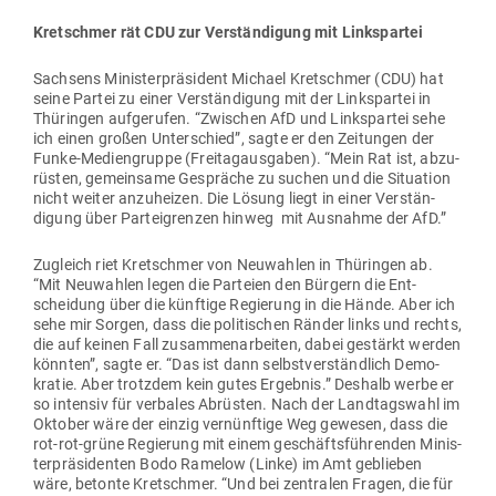
Kret­schmer rät CDU zur Ver­stän­digung mit Linkspartei
Sachsens Minis­ter­prä­sident Michael Kret­schmer (CDU) hat
seine Partei zu einer Ver­stän­digung mit der Links­partei in
Thü­ringen auf­ge­rufen. “Zwi­schen AfD und Links­partei sehe
ich einen großen Unter­schied”, sagte er den Zei­tungen der
Funke-Medi­en­gruppe (Frei­tag­aus­gaben). “Mein Rat ist, abzu­
rüsten, gemeinsame Gespräche zu suchen und die Situation
nicht weiter anzu­heizen. Die Lösung liegt in einer Ver­stän­
digung über Par­tei­grenzen hinweg  mit Aus­nahme der AfD.”
Zugleich riet Kret­schmer von Neu­wahlen in Thü­ringen ab.
“Mit Neu­wahlen legen die Par­teien den Bürgern die Ent­
scheidung über die künftige Regierung in die Hände. Aber ich
sehe mir Sorgen, dass die poli­ti­schen Ränder links und rechts,
die auf keinen Fall zusam­men­ar­beiten, dabei gestärkt werden
könnten”, sagte er. “Das ist dann selbst­ver­ständlich Demo­
kratie. Aber trotzdem kein gutes Ergebnis.” Deshalb werbe er
so intensiv für ver­bales Abrüsten. Nach der Land­tagswahl im
Oktober wäre der einzig ver­nünftige Weg gewesen, dass die
rot-rot-grüne Regierung mit einem geschäfts­füh­renden Minis­
ter­prä­si­denten Bodo Ramelow (Linke) im Amt geblieben
wäre, betonte Kret­schmer. “Und bei zen­tralen Fragen, die für