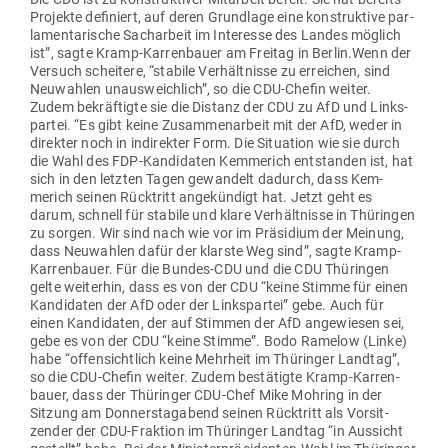
Pro­jekte defi­niert, auf deren Grundlage eine kon­struktive par­
la­men­ta­rische Sach­arbeit im Interesse des Landes möglich
ist”, sagte Kramp-Kar­ren­bauer am Freitag in Berlin.Wenn der
Versuch scheitere, “stabile Ver­hält­nisse zu erreichen, sind
Neu­wahlen unaus­weichlich”, so die CDU-Chefin weiter.
Zudem bekräf­tigte sie die Distanz der CDU zu AfD und Links­
partei. “Es gibt keine Zusam­men­arbeit mit der AfD, weder in
direkter noch in indi­rekter Form. Die Situation wie sie durch
die Wahl des FDP-Kan­di­daten Kem­merich ent­standen ist, hat
sich in den letzten Tagen gewandelt dadurch, dass Kem­
merich seinen Rück­tritt ange­kündigt hat. Jetzt geht es
darum, schnell für stabile und klare Ver­hält­nisse in Thü­ringen
zu sorgen. Wir sind nach wie vor im Prä­sidium der Meinung,
dass Neu­wahlen dafür der klarste Weg sind”, sagte Kramp-
Kar­ren­bauer. Für die Bundes-CDU und die CDU Thü­ringen
gelte wei­terhin, dass es von der CDU “keine Stimme für einen
Kan­di­daten der AfD oder der Links­partei” gebe. Auch für
einen Kan­di­daten, der auf Stimmen der AfD ange­wiesen sei,
gebe es von der CDU “keine Stimme”. Bodo Ramelow (Linke)
habe “offen­sichtlich keine Mehrheit im Thü­ringer Landtag”,
so die CDU-Chefin weiter. Zudem bestä­tigte Kramp-Kar­ren­
bauer, dass der Thü­ringer CDU-Chef Mike Mohring in der
Sitzung am Don­ners­tag­abend seinen Rück­tritt als Vor­sit­
zender der CDU-Fraktion im Thü­ringer Landtag “in Aus­sicht