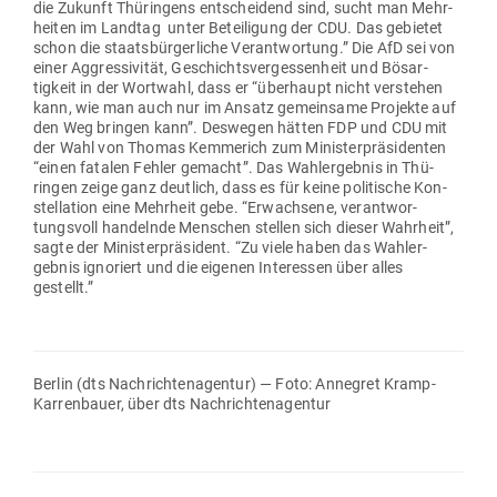
die Zukunft Thü­ringens ent­scheidend sind, sucht man Mehr­
heiten im Landtag  unter Betei­ligung der CDU. Das gebietet
schon die staats­bür­ger­liche Ver­ant­wortung.” Die AfD sei von
einer Aggres­si­vität, Geschichts­ver­ges­senheit und Bös­ar­
tigkeit in der Wortwahl, dass er “über­haupt nicht ver­stehen
kann, wie man auch nur im Ansatz gemeinsame Pro­jekte auf
den Weg bringen kann”. Des­wegen hätten FDP und CDU mit
der Wahl von Thomas Kem­merich zum Minis­ter­prä­si­denten
“einen fatalen Fehler gemacht”. Das Wahl­er­gebnis in Thü­
ringen zeige ganz deutlich, dass es für keine poli­tische Kon­
stel­lation eine Mehrheit gebe. “Erwachsene, ver­ant­wor­
tungsvoll han­delnde Men­schen stellen sich dieser Wahrheit”,
sagte der Minis­ter­prä­sident. “Zu viele haben das Wahl­er­
gebnis igno­riert und die eigenen Inter­essen über alles
gestellt.”
Berlin (dts Nach­rich­ten­agentur) — Foto: Annegret Kramp-
Kar­ren­bauer, über dts Nachrichtenagentur