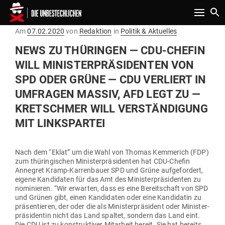
Toggle n
Gepostet
Am
07.02.2020
von
Redaktion
in
Politik & Aktuelles
am
NEWS ZU THÜ­RINGEN — CDU-CHEFIN
WILL MINIS­TER­PRÄ­SI­DENTEN VON
SPD ODER GRÜNE — CDU VER­LIERT IN
UMFRAGEN MASSIV, AFD LEGT ZU —
KRET­SCHMER WILL VER­STÄN­DIGUNG
MIT LINKSPARTEI
Nach dem “Eklat” um die Wahl von Thomas Kem­merich (FDP)
zum thü­rin­gi­schen Minis­ter­prä­si­denten hat CDU-Chefin
Annegret Kramp-Kar­ren­bauer SPD und Grüne auf­ge­fordert,
eigene Kan­di­daten für das Amt des Minis­ter­prä­si­denten zu
nomi­nieren. “Wir erwarten, dass es eine Bereit­schaft von SPD
und Grünen gibt, einen Kan­di­daten oder eine Kan­di­datin zu
prä­sen­tieren, der oder die als Minis­ter­prä­sident oder Minis­ter­
prä­si­dentin nicht das Land spaltet, sondern das Land eint.
Die CDU ist zu kon­struk­tiver Mit­arbeit bereit. Sie hat bereits