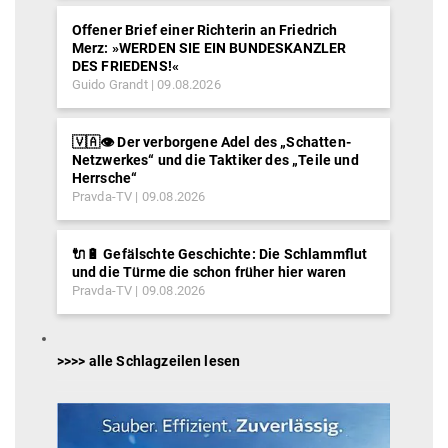
Offener Brief einer Richterin an Friedrich
Merz: »WERDEN SIE EIN BUNDESKANZLER
DES FRIEDENS!«
Guido Grandt
09.08.2026
🇻🇦👁️ Der verborgene Adel des „Schatten-
Netzwerkes“ und die Taktiker des „Teile und
Herrsche“
Pravda-TV
09.08.2026
🔌🔋 Gefälschte Geschichte: Die Schlammflut
und die Türme die schon früher hier waren
Pravda-TV
09.08.2026
>>>> alle Schlagzeilen lesen