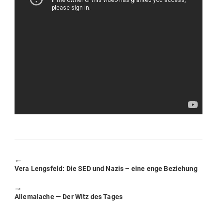
🠔
Previous
Vera Lengsfeld: Die SED und Nazis – eine enge Beziehung
post:
🠖
Next
Alle­malache — Der Witz des Tages
post: