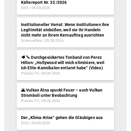
Kältereport Nr. 32 /2026
EIKE
09.08.2026
Institutioneller Verrat: Wenn Institutionen ihre
Legitimität einbüßen, weil sie ihr Handeln
nicht mehr an ihrem Kernauftrag ausrichten
Sciencefiles
09.08.2026
🥩 🔪 Durchgesickertes Tonband von Perez
Hilton: „Hollywood will mich eliminiere, weil
ich Elite-Kannibalen entlarvt habe“ (Video)
Pravda-TV
09.08.2026
🌋 Vulkan Ätna spuckt Feuer – auch Vulkan
Stromboli unter Beobachtung
Pravda-TV
09.08.2026
Der „Klima-Krise“ gehen die Gläubigen aus
EIKE
09.08.2026