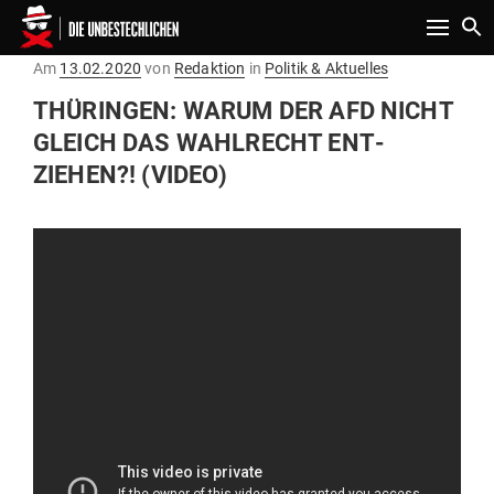
Toggle n
Gepostet
Am
13.02.2020
von
Redaktion
in
Politik & Aktuelles
am
THÜ­RINGEN: WARUM DER AFD NICHT
GLEICH DAS WAHL­RECHT ENT­
ZIEHEN?! (VIDEO)