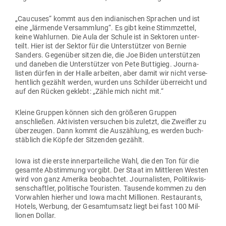
„Cau­cuses“ kommt aus den india­ni­schen Sprachen und ist
eine „lär­mende Ver­sammlung“. Es gibt keine Stimm­zettel,
keine Wahl­urnen. Die Aula der Schule ist in Sek­toren unter­
teilt. Hier ist der Sektor für die Unter­stützer von Bernie
Sanders. Gegenüber sitzen die, die Joe Biden unter­stützen
und daneben die Unter­stützer von Pete Butt­igieg. Jour­na­
listen dürfen in der Halle arbeiten, aber damit wir nicht ver­se­
hentlich gezählt werden, wurden uns Schilder über­reicht und
auf den Rücken geklebt: „Zähle mich nicht mit.“
Kleine Gruppen können sich den grö­ßeren Gruppen
anschließen. Akti­visten ver­suchen bis zuletzt, die Zweifler zu
über­zeugen. Dann kommt die Aus­zählung, es werden buch­
stäblich die Köpfe der Sit­zenden gezählt.
Iowa ist die erste inner­par­tei­liche Wahl, die den Ton für die
gesamte Abstimmung vorgibt. Der Staat im Mitt­leren Westen
wird von ganz Amerika beob­achtet. Jour­na­listen, Poli­tik­wis­
sen­schaftler, poli­tische Tou­risten. Tau­sende kommen zu den
Vor­wahlen hierher und Iowa macht Mil­lionen. Restau­rants,
Hotels, Werbung, der Gesamt­umsatz liegt bei fast 100 Mil­
lionen Dollar.