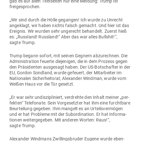
gab es auf allen Titel­seiten nur eine Meldung: Trump ist
freigesprochen.
„Wir sind durch die Hölle gegangen! Ich wurde zu Unrecht
ange­klagt, wir haben nichts falsch gemacht. Und hier ist das
Ereignis. Wir wurden sehr unge­recht behandelt. Zuerst hieß
es: „Russland! Russland!“ Aber das war alles Bullshit!“,
sagte Trump.
Trump begann sofort, mit seinen Gegnern abzu­rechnen. Die
Admi­nis­tration feuerte die­je­nigen, die in dem Prozess gegen
den Prä­si­denten aus­gesagt haben. Der US-Bot­schafter in der
EU, Gordon Sondland, wurde gefeuert, der Mit­ar­beiter im
Natio­nalen Sicher­heitsrat, Alex­ander Windman, wurde vom
Weißen Haus vor die Tür gesetzt.
„Er war sehr undis­zi­pli­niert, ver­drehte den Inhalt meiner „per­
fekten“ Tele­fonate. Sein Vor­ge­setzter hat ihm eine furchtbare
Beur­teilung gegeben. Ihm mangelt es an Urteils­ver­mögen
und er hat Pro­bleme mit der Sub­or­di­nation. Er hat Infor­ma­
tionen wei­ter­ge­geben. Mit anderen Worten: Raus!“,
sagte Trump.
Alex­ander Windmans Zwil­lings­bruder Eugene wurde eben­