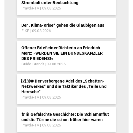
Stromboli unter Beobachtung
Pravda-TV
09.08.2026
Der „Klima-Krise“ gehen die Gläubigen aus
EIKE
09.08.2026
Offener Brief einer Richterin an Friedrich
Merz: »WERDEN SIE EIN BUNDESKANZLER
DES FRIEDENS!«
Guido Grandt
09.08.2026
🇻🇦👁️ Der verborgene Adel des „Schatten-
Netzwerkes“ und die Taktiker des „Teile und
Herrsche“
Pravda-TV
09.08.2026
🔌🔋 Gefälschte Geschichte: Die Schlammflut
und die Türme die schon früher hier waren
Pravda-TV
09.08.2026