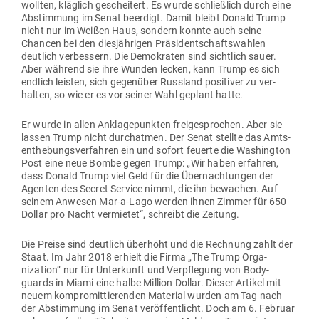
wollten, kläglich gescheitert. Es wurde schließlich durch eine
Abstimmung im Senat beerdigt. Damit bleibt Donald Trump
nicht nur im Weißen Haus, sondern konnte auch seine
Chancen bei den dies­jäh­rigen Prä­si­dent­schafts­wahlen
deutlich ver­bessern. Die Demo­kraten sind sichtlich sauer.
Aber während sie ihre Wunden lecken, kann Trump es sich
endlich leisten, sich gegenüber Russland posi­tiver zu ver­
halten, so wie er es vor seiner Wahl geplant hatte.
Er wurde in allen Ankla­ge­punkten frei­ge­sprochen. Aber sie
lassen Trump nicht durch­atmen. Der Senat stellte das Amts­
ent­he­bungs­ver­fahren ein und sofort feuerte die Washington
Post eine neue Bombe gegen Trump: „Wir haben erfahren,
dass Donald Trump viel Geld für die Über­nach­tungen der
Agenten des Secret Service nimmt, die ihn bewachen. Auf
seinem Anwesen Mar-a-Lago werden ihnen Zimmer für 650
Dollar pro Nacht ver­mietet“, schreibt die Zeitung.
Die Preise sind deutlich überhöht und die Rechnung zahlt der
Staat. Im Jahr 2018 erhielt die Firma „The Trump Orga­
nization“ nur für Unter­kunft und Ver­pflegung von Body­
guards in Miami eine halbe Million Dollar. Dieser Artikel mit
neuem kom­pro­mit­tie­renden Material wurden am Tag nach
der Abstimmung im Senat ver­öf­fent­licht. Doch am 6. Februar