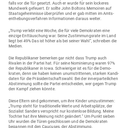
falls vor die Tür gesetzt. Auch er wurde für sein lockeres
Mundwerk gefeuert. Er sollte John Boltons Memoiren auf
Staats­ge­heim­nisse über­prüfen und er gab mitten im Amts­
ent­he­bungs­ver­fahren Infor­ma­tionen daraus weiter.
„Trump verlebt eine Woche, die für viele Demo­kraten eine
einzige Ent­täu­schung war. Seine Zustim­mungsrate im Land
liegt bei 49% Das ist höher als bei seiner Wahl“, schreiben die
Medien.
Die Repu­bli­kaner bemerken gar nicht dass Trump auch
Rivalen in der Partei hat. Für seine Nomi­nierung waren 97%
der Repu­bli­kaner in Iowa. Schwie­riger ist es für die Demo­
kraten, denn sie haben keinen unum­strit­tenen, starken Kan­di­
daten für die Prä­si­dent­schaftswahl. Bei der inner­par­tei­lichen
Abstimmung sollte die Partei ent­scheiden, wer gegen Trump
den Kampf ziehen könnte.
Diese Eltern sind gekommen, um ihre Kinder umzu­stimmen:
„Trump steht für tra­di­tio­nelle Werte und Arbeits­plätze, der
Sozialist Sanders ver­spricht nur kos­tenlose Bildung. Meine
Tochter hat ihre Meinung nicht geändert.“ Um Punkt sieben
Uhr wurden die Türen geschlossen und die Demo­kraten
begannen mit den Cau­cuses, der Abstimmung.