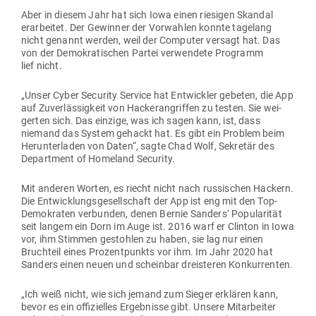
Aber in diesem Jahr hat sich Iowa einen rie­sigen Skandal
erar­beitet. Der Gewinner der Vor­wahlen konnte tagelang
nicht genannt werden, weil der Com­puter versagt hat. Das
von der Demo­kra­ti­schen Partei ver­wendete Pro­gramm
lief nicht.
„Unser Cyber Security Service hat Ent­wickler gebeten, die App
auf Zuver­läs­sigkeit von Hacker­an­griffen zu testen. Sie wei­
gerten sich. Das einzige, was ich sagen kann, ist, dass
niemand das System gehackt hat. Es gibt ein Problem beim
Her­un­ter­laden von Daten“, sagte Chad Wolf, Sekretär des
Department of Homeland Security.
Mit anderen Worten, es riecht nicht nach rus­si­schen Hackern.
Die Ent­wick­lungs­ge­sell­schaft der App ist eng mit den Top-
Demo­kraten ver­bunden, denen Bernie Sanders‘ Popu­la­rität
seit langem ein Dorn im Auge ist. 2016 warf er Clinton in Iowa
vor, ihm Stimmen gestohlen zu haben, sie lag nur einen
Bruchteil eines Pro­zent­punkts vor ihm. Im Jahr 2020 hat
Sanders einen neuen und scheinbar dreis­teren Konkurrenten.
„Ich weiß nicht, wie sich jemand zum Sieger erklären kann,
bevor es ein offi­zi­elles Ergeb­nisse gibt. Unsere Mit­ar­beiter