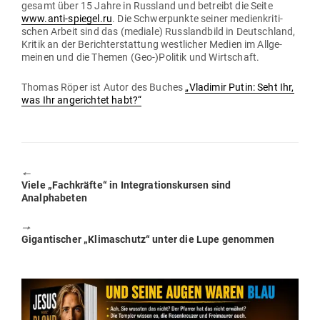
gesamt über 15 Jahre in Russland und betreibt die Seite
www.anti-spiegel.ru
. Die Schwer­punkte seiner medi­en­kri­ti­
schen Arbeit sind das (mediale) Russ­landbild in Deutschland,
Kritik an der Bericht­erstattung west­licher Medien im All­ge­
meinen und die Themen (Geo-)Politik und Wirtschaft.
Thomas Röper ist Autor des Buches
„Vla­dimir Putin: Seht Ihr,
was Ihr ange­richtet habt?“
🠔
Previous
Viele „Fach­kräfte“ in Inte­gra­ti­ons­kursen sind
post:
Analphabeten
🠖
Next
Gigan­ti­scher „Kli­ma­schutz“ unter die Lupe genommen
post: