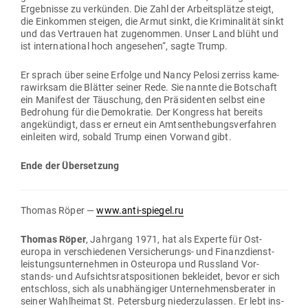
Ergeb­nisse zu ver­künden. Die Zahl der Arbeits­plätze steigt,
die Ein­kommen steigen, die Armut sinkt, die Kri­mi­na­lität sinkt
und das Ver­trauen hat zuge­nommen. Unser Land blüht und
ist inter­na­tional hoch ange­sehen“, sagte Trump.
Er sprach über seine Erfolge und Nancy Pelosi zerriss kame­
ra­wirksam die Blätter seiner Rede. Sie nannte die Bot­schaft
ein Manifest der Täu­schung, den Prä­si­denten selbst eine
Bedrohung für die Demo­kratie. Der Kon­gress hat bereits
ange­kündigt, dass er erneut ein Amts­ent­he­bungs­ver­fahren
ein­leiten wird, sobald Trump einen Vorwand gibt.
Ende der Übersetzung
Thomas Röper —
www.anti-spiegel.ru
Thomas Röper
, Jahrgang 1971, hat als Experte für Ost­
europa in ver­schie­denen Ver­si­che­rungs- und Finanz­dienst­
leis­tungs­un­ter­nehmen in Ost­europa und Russland Vor­
stands- und Auf­sichts­rats­po­si­tionen bekleidet, bevor er sich
ent­schloss, sich als unab­hän­giger Unter­neh­mens­be­rater in
seiner Wahl­heimat St. Petersburg nie­der­zu­lassen. Er lebt ins­