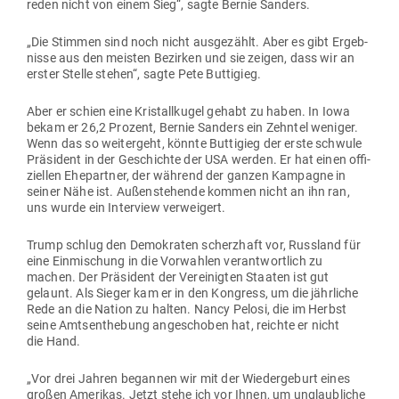
reden nicht von einem Sieg“, sagte Bernie Sanders.
„Die Stimmen sind noch nicht aus­ge­zählt. Aber es gibt Ergeb­
nisse aus den meisten Bezirken und sie zeigen, dass wir an
erster Stelle stehen“, sagte Pete Buttigieg.
Aber er schien eine Kris­tall­kugel gehabt zu haben. In Iowa
bekam er 26,2 Prozent, Bernie Sanders ein Zehntel weniger.
Wenn das so wei­tergeht, könnte Butt­igieg der erste schwule
Prä­sident in der Geschichte der USA werden. Er hat einen offi­
zi­ellen Ehe­partner, der während der ganzen Kam­pagne in
seiner Nähe ist. Außen­ste­hende kommen nicht an ihn ran,
uns wurde ein Interview verweigert.
Trump schlug den Demo­kraten scherzhaft vor, Russland für
eine Ein­mi­schung in die Vor­wahlen ver­ant­wortlich zu
machen. Der Prä­sident der Ver­ei­nigten Staaten ist gut
gelaunt. Als Sieger kam er in den Kon­gress, um die jähr­liche
Rede an die Nation zu halten. Nancy Pelosi, die im Herbst
seine Amts­ent­hebung ange­schoben hat, reichte er nicht
die Hand.
„Vor drei Jahren begannen wir mit der Wie­der­geburt eines
großen Ame­rikas. Jetzt stehe ich vor Ihnen, um unglaub­liche