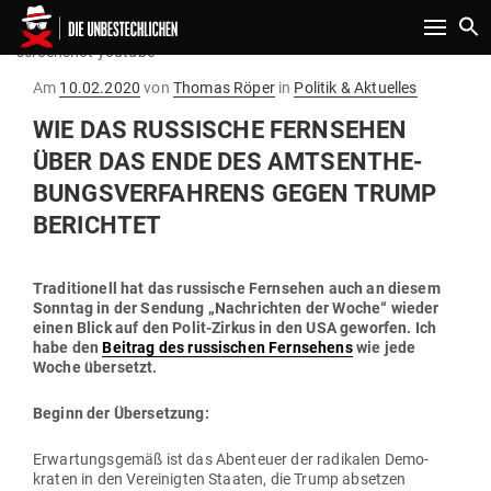
Toggle n
screenshot youtube
Gepostet
Am
10.02.2020
von
Thomas Röper
in
Politik & Aktuelles
am
WIE DAS RUS­SISCHE FERN­SEHEN
ÜBER DAS ENDE DES AMTS­ENT­HE­
BUNGS­VER­FAHRENS GEGEN TRUMP
BERICHTET
Tra­di­tionell hat das rus­sische Fern­sehen auch an diesem
Sonntag in der Sendung „Nach­richten der Woche“ wieder
einen Blick auf den Polit-Zirkus in den USA geworfen. Ich
habe den
Beitrag des rus­si­schen Fern­sehens
wie jede
Woche übersetzt.
Beginn der Übersetzung:
Erwar­tungs­gemäß ist das Aben­teuer der radi­kalen Demo­
kraten in den Ver­ei­nigten Staaten, die Trump absetzen