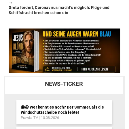
🠖
Next
Greta fordert, Coro­na­virus macht‘s möglich: Flüge und
post:
Schiffs­fracht brechen schon ein
NEWS-TICKER
🐝🦋 Wer kennt es noch? Der Sommer, als die
Windschutzscheibe noch lebte!
Pravda-TV
10.08.2026