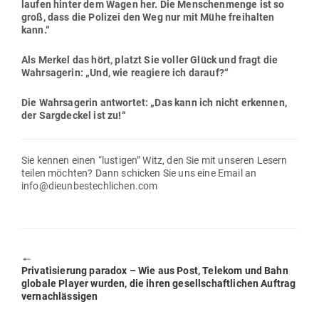
laufen hinter dem Wagen her. Die Men­schen­menge ist so
groß, dass die Polizei den Weg nur mit Mühe frei­halten
kann.“
Als Merkel das hört, platzt Sie voller Glück und fragt die
Wahr­sa­gerin: „Und, wie reagiere ich darauf?“
Die Wahr­sa­gerin ant­wortet: „Das kann ich nicht erkennen,
der Sarg­deckel ist zu!“
Sie kennen einen “lus­tigen” Witz, den Sie mit unseren Lesern
teilen möchten? Dann schicken Sie uns eine Email an
info@dieunbestechlichen.com
🠔
Previous
Pri­va­ti­sierung paradox – Wie aus Post, Telekom und Bahn
post:
globale Player wurden, die ihren gesell­schaft­lichen Auftrag
vernachlässigen