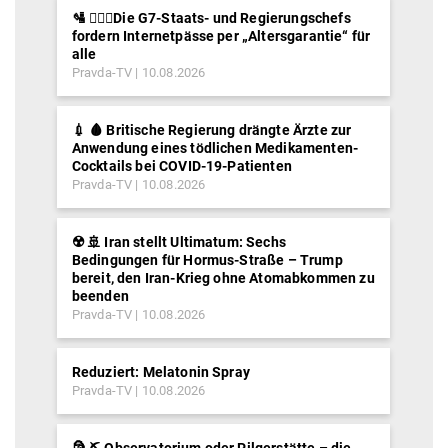
🛂 ⛓️‍👮‍♂️Die G7-Staats- und Regierungschefs
fordern Internetpässe per „Altersgarantie“ für
alle
Pravda-TV
10.08.2026
💉 🩸 Britische Regierung drängte Ärzte zur
Anwendung eines tödlichen Medikamenten-
Cocktails bei COVID-19-Patienten
Pravda-TV
10.08.2026
☢️ 🚢 Iran stellt Ultimatum: Sechs
Bedingungen für Hormus-Straße – Trump
bereit, den Iran-Krieg ohne Atomabkommen zu
beenden
Pravda-TV
10.08.2026
Reduziert: Melatonin Spray
Pravda-TV
10.08.2026