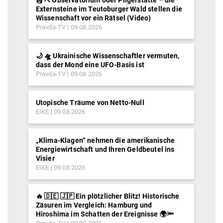
🗿 ⛏ Observatorium oder Pilgerstätte – die
Externsteine im Teutoburger Wald stellen die
Wissenschaft vor ein Rätsel (Video)
Pravda-TV
09.08.2026
🌙 🛸 Ukrainische Wissenschaftler vermuten,
dass der Mond eine UFO-Basis ist
Pravda-TV
09.08.2026
Utopische Träume von Netto-Null
EIKE
09.08.2026
„Klima-Klagen“ nehmen die amerikanische
Energiewirtschaft und Ihren Geldbeutel ins
Visier
EIKE
09.08.2026
🔥 🇩🇪 🇯🇵 Ein plötzlicher Blitz! Historische
Zäsuren im Vergleich: Hamburg und
Hiroshima im Schatten der Ereignisse 🌍🔦