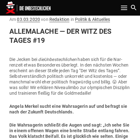
Toggle n
Gepostet
Am
03.03.2020
von
Redaktion
in
Politik & Aktuelles
am
ALLE­MALACHE — DER WITZ DES
TAGES #19
Die Jecken bei
die­Un­be­stech­lichen
haben sich für die Nar­
renzeit etwas Beson­deres überlegt. In den nächsten Wochen
erscheint an dieser Stelle jeden Tag “Der Witz des Tages”.
Selbst­ver­ständlich poli­tisch unkorrekt und kos­tenlos — oder
manchmal wohl eher poli­tisch frag­würdig und billig. 😛 Aber
was solls! Wir erklären Niveau­limbo zur olym­pi­schen Dis­ziplin
und trai­nieren fleißig für die Goldmedaille!
Angela Merkel sucht eine Wahr­sa­gerin auf und befragt sie
nach der Zukunft Deutschlands.
Die Wahr­sa­gerin schließt die Augen und sagt: „Ich sehe Sie
in einem offenen Wagen eine breite Straße entlang fahren.
Das Volk klatscht Beifall. Es ist glücklich wie selten. Einige