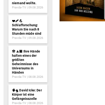
niemand wollte.
Pravda-TV
09.08.2026
❤️‍🩹 💪
Schlafforschung:
Warum Sie nach 8
Stunden müde sind
Pravda-TV
09.08.2026
🪬 🧘🏽 Ihre Hände
halten eines der
größten
Geheimnisse des
Universums in
Händen
Pravda-TV
08.08.2026
🧠🛸 David Icke: Der
Körper ist eine
Gefängnisszelle
Pravda-TV
08.08.2026