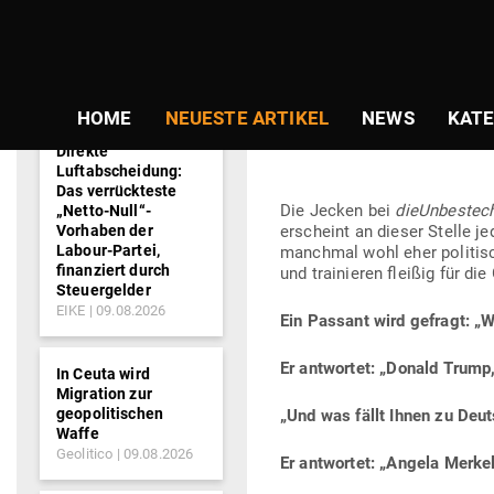
NEWS-
TICKER
Gepostet
Am
08.03.2020
von
Redaktion
am
ALLE­MALACHE
HOME
NEUESTE ARTIKEL
NEWS
KATE
Direkte
Luftabscheidung:
Das verrückteste
Die Jecken bei
die­Un­be­stec
„Netto-Null“-
Vorhaben der
erscheint an dieser Stelle je
Labour-Partei,
manchmal wohl eher poli­tisch
finanziert durch
und trai­nieren fleißig für di
Steuergelder
EIKE
09.08.2026
Ein Passant wird gefragt: „W
Er ant­wortet: „Donald Trum
In Ceuta wird
Migration zur
geopolitischen
„Und was fällt Ihnen zu Deut
Waffe
Geolitico
09.08.2026
Er ant­wortet: „Angela Merke