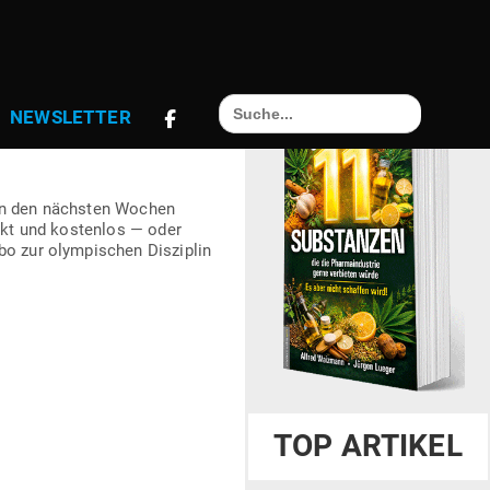
Search
NEWS­LETTER
for:
. In den nächsten Wochen
rekt und kos­tenlos — oder
o zur olym­pi­schen Dis­ziplin
TOP ARTIKEL