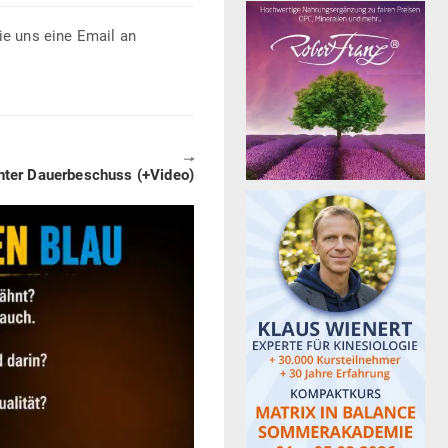
ie uns eine Email an
🠖
ter Dau­er­be­schuss (+Video)