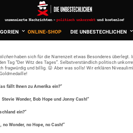
in
Politik & Aktuelles
 — DER WITZ DES TAGES #24
­GORIEN
ONLINE-SHOP
DIE UNBE­STECH­LICHEN
h­lichen
haben sich für die Nar­renzeit etwas Beson­deres überlegt
den Tag “Der Witz des Tages”. Selbst­ver­ständlich poli­tisch unkor
 frag­würdig und billig. 😛 Aber was solls! Wir erklären Niveau­limb
e Goldmedaille!
as fällt Ihnen zu Amerika ein?“
p, Stevie Wonder, Bob Hope und Jonny Cash!“
schland ein?“
l, no Wonder, no Hope, no Cash!“