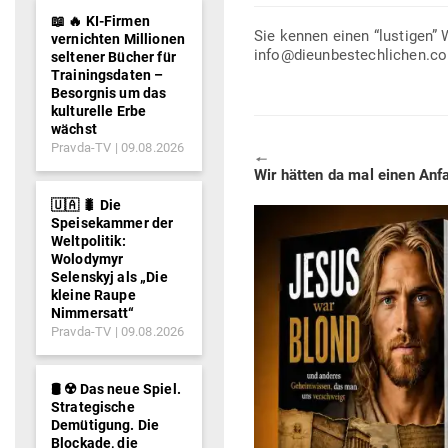
📖 🔥 KI-Firmen
Sie kennen einen “lus­tigen”
vernichten Millionen
info@dieunbestechlichen.c
seltener Bücher für
Trainingsdaten –
Besorgnis um das
kulturelle Erbe
wächst
Pravda-TV
09.08.2026
🠔
Previous
Wir hätten da mal einen An
post:
🇺🇦 🐛 Die
Speisekammer der
Weltpolitik:
Wolodymyr
Selenskyj als „Die
kleine Raupe
Nimmersatt“
Pravda-TV
09.08.2026
🛢️ ☢️ Das neue Spiel.
Strategische
Demütigung. Die
Blockade, die