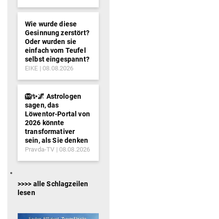
Wie wurde diese
Gesinnung zerstört?
Oder wurden sie
einfach vom Teufel
selbst eingespannt?
EIKE
08.08.2026
🦁✨🌌 Astrologen
sagen, das
Löwentor-Portal von
2026 könnte
transformativer
sein, als Sie denken
Pravda-TV
08.08.2026
>>>> alle Schlagzeilen
lesen