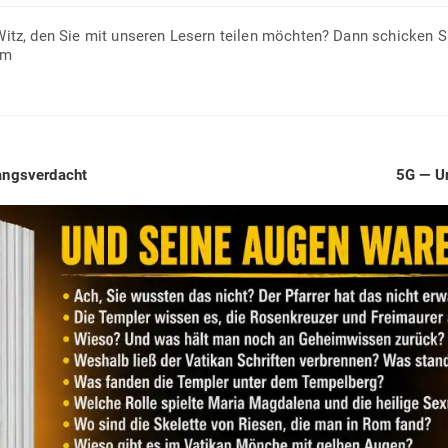
 Witz, den Sie mit unseren Lesern teilen möchten? Dann schicken S
om
Next
fangsverdacht
5G — Un
post: