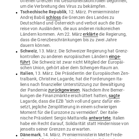
offenen Grenzen mit Gesund­heits­kon­trollen begonnen,
um die Ver­breitung des Virus zu bekämpfen.
Tsche­chische Republik
, 12. März. Pre­mier­mi­nister
Andrej Babiš
schloss
die Grenzen des Landes zu
Deutschland und Öster­reich und verbot auch die Ein­
reise von Aus­ländern, die aus anderen risi­ko­reichen
Ländern kommen. Am 22. März
erklärte
die Regierung,
dass die Grenz­be­schrän­kungen bis zu zwei Jahre
dauern können.
Schweiz
, 13. März. Die Schweizer Regierung hat Grenz­
kon­trollen zu anderen euro­päi­schen Ländern
ein­ge­
führt
. Die Schweiz ist zwar nicht Mit­glied der Euro­päi­
schen Union, gehört aber dem Schengen-Raum an.
Italien
, 13. März. Die Prä­si­dentin der Euro­päi­schen Zen­
tralbank, Christine Lagarde, hat die For­de­rungen Ita­
liens nach finan­zi­eller Unter­stützung zur Bewäl­tigung
der Pan­demie
zurück­ge­wiesen
. Nachdem ihre Bemer­
kungen die Finanz­märkte erschüttert hatten,
sagte
Lagarde, dass die EZB “sich voll und ganz dafür ein­
setzt, jeg­liche Zer­split­terung in einem schwie­rigen
Moment für die Eurozone zu ver­meiden”. Der ita­lie­
nische Prä­sident Sergio Mat­tarella
ant­wortete
, Italien
habe ein Recht darauf, Soli­da­rität statt Hin­der­nisse von
jen­seits seiner Grenzen zu erwarten.
Dänemark
, 14. März. Pre­mier­mi­nis­terin Mette Fre­de­