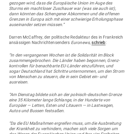
gezogen wird, dass die Euro­päische Union im Auge des
Sturms ein macht­loser Zuschauer war (was sie auch ist),
dann könnten das Schen­gener Abkommen und die offenen
Grenzen in Europa sich mit einer schwierige Erho­lungs­phase
aus­ein­ander setzen müssen.”
Darren McCaffrey, der poli­tische Redakteur des in Frank­reich
ansäs­sigen Nach­rich­ten­senders
Euronews
,
schrieb
:
“In den ver­gan­genen Wochen ist die Soli­da­rität im Block
zusam­men­ge­brochen. Die Länder haben begonnen, Grenz­
kon­trollen für benach­barte EU-Länder ein­zu­führen, und
sogar Deutschland hat Schritte unter­nommen, um den Strom
von Men­schen zu steuern, die in sein Gebiet ein- und
ausreisen.
“Am Dienstag bildete sich an der pol­nisch-deut­schen Grenze
eine 35 Kilo­meter lange Schlange, in der Hun­derte von
Europäer — Letten, Esten und Litauern — in Last­wagen,
Autos und Bussen festsaßen.
“Da die EU Maß­nahmen ergreifen muss, um die Aus­breitung
der Krankheit zu ver­hindern, machen sich viele Sorgen um