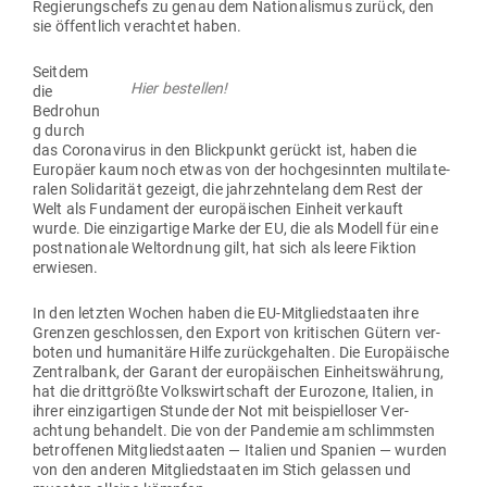
Regie­rungs­chefs zu genau dem Natio­na­lismus zurück, den
sie öffentlich ver­achtet haben.
Seitdem
Hier bestellen!
die
Bedrohun
g durch
das Coro­na­virus in den Blick­punkt gerückt ist, haben die
Europäer kaum noch etwas von der hoch­ge­sinnten mul­ti­la­te­
ralen Soli­da­rität gezeigt, die jahr­zehn­telang dem Rest der
Welt als Fun­dament der euro­päi­schen Einheit ver­kauft
wurde. Die ein­zig­artige Marke der EU, die als Modell für eine
post­na­tionale Welt­ordnung gilt, hat sich als leere Fiktion
erwiesen.
In den letzten Wochen haben die EU-Mit­glied­staaten ihre
Grenzen geschlossen, den Export von kri­ti­schen Gütern ver­
boten und huma­nitäre Hilfe zurück­ge­halten. Die Euro­päische
Zen­tralbank, der Garant der euro­päi­schen Ein­heits­währung,
hat die dritt­größte Volks­wirt­schaft der Eurozone, Italien, in
ihrer ein­zig­ar­tigen Stunde der Not mit bei­spiel­loser Ver­
achtung behandelt. Die von der Pan­demie am schlimmsten
betrof­fenen Mit­glied­staaten — Italien und Spanien — wurden
von den anderen Mit­glied­staaten im Stich gelassen und