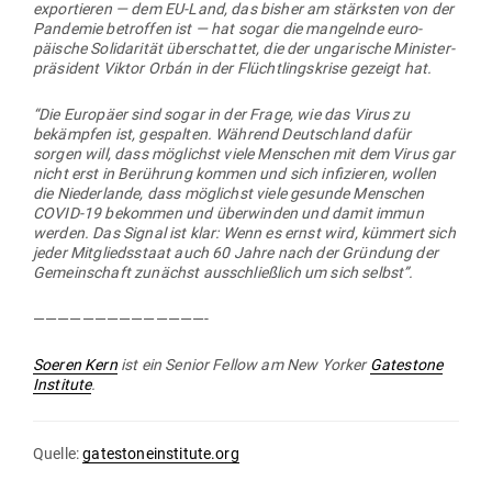
expor­tieren — dem EU-Land, das bisher am stärksten von der
Pan­demie betroffen ist — hat sogar die man­gelnde euro­
päische Soli­da­rität über­schattet, die der unga­rische Minis­ter­
prä­sident Viktor Orbán in der Flücht­lings­krise gezeigt hat.
“Die Europäer sind sogar in der Frage, wie das Virus zu
bekämpfen ist, gespalten. Während Deutschland dafür
sorgen will, dass mög­lichst viele Men­schen mit dem Virus gar
nicht erst in Berührung kommen und sich infi­zieren, wollen
die Nie­der­lande, dass mög­lichst viele gesunde Men­schen
COVID-19 bekommen und über­winden und damit immun
werden. Das Signal ist klar: Wenn es ernst wird, kümmert sich
jeder Mit­glieds­staat auch 60 Jahre nach der Gründung der
Gemein­schaft zunächst aus­schließlich um sich selbst”.
——————————————-
Soeren Kern
ist ein Senior Fellow am New Yorker
Gatestone
Institute
.
Quelle:
gatestoneinstitute.org