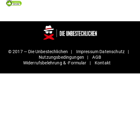
© 2017 —
Die Unbestechlichen
Impressum
Daten­schutz
Nut­zungs­be­din­gungen
AGB
Wider­rufs­be­lehrung & ‑For­mular
Kontakt