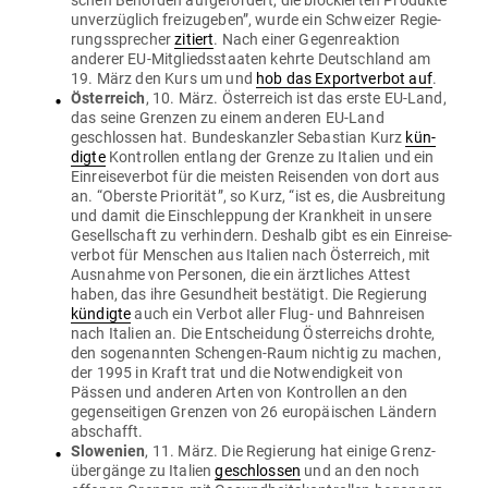
schen Behörden auf­ge­fordert, die blo­ckierten Pro­dukte
unver­züglich frei­zu­geben”, wurde ein Schweizer Regie­
rungs­sprecher
zitiert
. Nach einer Gegen­re­aktion
anderer EU-Mit­glieds­staaten kehrte Deutschland am
19. März den Kurs um und
hob das Export­verbot auf
.
Öster­reich
, 10. März. Öster­reich ist das erste EU-Land,
das seine Grenzen zu einem anderen EU-Land
geschlossen hat. Bun­des­kanzler Sebastian Kurz
kün­
digte
Kon­trollen entlang der Grenze zu Italien und ein
Ein­rei­se­verbot für die meisten Rei­senden von dort aus
an. “Oberste Prio­rität”, so Kurz, “ist es, die Aus­breitung
und damit die Ein­schleppung der Krankheit in unsere
Gesell­schaft zu ver­hindern. Deshalb gibt es ein Ein­rei­se­
verbot für Men­schen aus Italien nach Öster­reich, mit
Aus­nahme von Per­sonen, die ein ärzt­liches Attest
haben, das ihre Gesundheit bestätigt. Die Regierung
kün­digte
auch ein Verbot aller Flug- und Bahn­reisen
nach Italien an. Die Ent­scheidung Öster­reichs drohte,
den soge­nannten Schengen-Raum nichtig zu machen,
der 1995 in Kraft trat und die Not­wen­digkeit von
Pässen und anderen Arten von Kon­trollen an den
gegen­sei­tigen Grenzen von 26 euro­päi­schen Ländern
abschafft.
Slo­wenien
, 11. März. Die Regierung hat einige Grenz­
über­gänge zu Italien
geschlossen
und an den noch