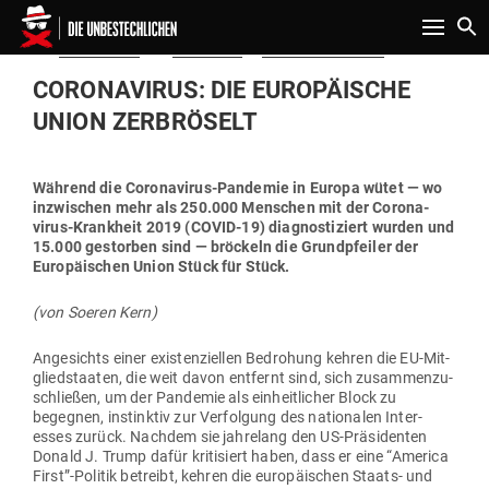
Toggle n
Gepostet
Am
31.03.2020
von
Redaktion
in
Politik & Aktuelles
am
CORO­NA­VIRUS: DIE EURO­PÄISCHE
UNION ZERBRÖSELT
Während die Coro­na­virus-Pan­demie in Europa wütet — wo
inzwi­schen mehr als 250.000 Men­schen mit der Coro­na­
virus-Krankheit 2019 (COVID-19) dia­gnos­ti­ziert wurden und
15.000 gestorben sind — brö­ckeln die Grund­pfeiler der
Euro­päi­schen Union Stück für Stück.
(von Soeren Kern)
Ange­sichts einer exis­ten­zi­ellen Bedrohung kehren die EU-Mit­
glied­staaten, die weit davon ent­fernt sind, sich zusam­men­zu­
schließen, um der Pan­demie als ein­heit­licher Block zu
begegnen, instinktiv zur Ver­folgung des natio­nalen Inter­
esses zurück. Nachdem sie jah­relang den US-Prä­si­denten
Donald J. Trump dafür kri­ti­siert haben, dass er eine “America
First”-Politik betreibt, kehren die euro­päi­schen Staats- und