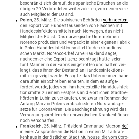
beschränkt sich darauf, das spa­nische Ersuchen an die
übrigen 29 Ver­bün­deten wei­ter­zu­leiten, von denen viele
auch Mit­glieder der EU sind.
Polen
, 25. März. Die pol­ni­schen Behörden
ver­hin­derten
den Export von Hun­dert­tau­senden von Fla­schen mit
Hand­des­in­fek­ti­ons­mitteln nach Nor­wegen, das nicht
Mit­glied der EU ist. Das nor­we­gische Unter­nehmen
Norenco pro­du­ziert und ver­packt in einer eigenen Fabrik
in Polen Hand­des­in­fek­ti­ons­mittel für den skan­di­na­vi­
schen Markt. Norenco-Chef Arne Haukland sagte,
nachdem er eine Export­lizenz bean­tragt hatte, seien
fünf Männer in der Fabrik ein­ge­troffen und hätten ver­
langt, dass ihnen der Bestand an Hand­des­in­fek­ti­ons­
mitteln gezeigt werde. Er sagte, das Unter­nehmen habe
dar­aufhin ein Schreiben erhalten, in dem es auf­ge­
fordert wurde, jedes von ihm her­ge­stellte Hand­des­in­fek­
ti­ons­mittel zu einem Fest­preis an die ört­lichen Stadt­be­
hörden in Lubin zu ver­kaufen, und zwar im Rahmen der
Anfang März in Polen ver­ab­schie­deten Not­stands­ge­
setze für Coro­na­viren. Die Beschlag­nahmung wird das
Ver­sor­gungs­problem der nor­we­gi­schen Kran­ken­häuser
noch verschärfen.
Frank­reich
, 25. März. Prä­sident Emmanuel Macron
rief
in einer Ansprache an die Nation in einem Mili­tär­kran­
kenhaus in der öst­lichen Stadt Mul­house, die vom Coro­