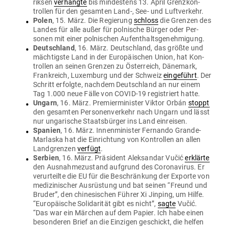
riksen
ver­hängte
bis min­destens 13. April Grenz­kon­
trollen für den gesamten Land‑, See- und Luftverkehr.
Polen
, 15. März. Die Regierung
schloss
die Grenzen des
Landes für alle außer für pol­nische Bürger oder Per­
sonen mit einer pol­ni­schen Aufenthaltsgenehmigung.
Deutschland
, 16. März. Deutschland, das größte und
mäch­tigste Land in der Euro­päi­schen Union, hat Kon­
trollen an seinen Grenzen zu Öster­reich, Dänemark,
Frank­reich, Luxemburg und der Schweiz
ein­ge­führt
. Der
Schritt erfolgte, nachdem Deutschland an nur einem
Tag 1.000 neue Fälle von COVID-19 regis­triert hatte.
Ungarn
, 16. März. Pre­mier­mi­nister Viktor Orbán
stoppt
den gesamten Per­so­nen­verkehr nach Ungarn und lässt
nur unga­rische Staats­bürger ins Land einreisen.
Spanien
, 16. März. Innen­mi­nister Fer­nando Grande-
Mar­laska hat die Ein­richtung von Kon­trollen an allen
Land­grenzen
verfügt
.
Serbien
, 16. März. Prä­sident Alek­sandar Vučić
erklärte
den Aus­nah­me­zu­stand auf­grund des Coro­na­virus. Er
ver­ur­teilte die EU für die Beschränkung der Exporte von
medi­zi­ni­scher Aus­rüstung und bat seinen “Freund und
Bruder”, den chi­ne­si­schen Führer Xi Jinping, um Hilfe.
“Euro­päische Soli­da­rität gibt es nicht”,
sagte
Vučić.
“Das war ein Märchen auf dem Papier. Ich habe einen
beson­deren Brief an die Ein­zigen geschickt, die helfen