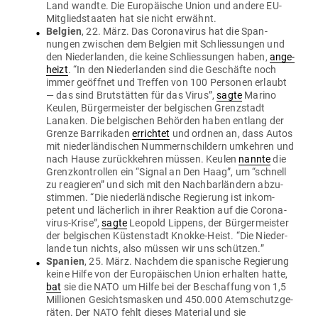
Land wandte. Die Euro­päische Union und andere EU-
Mit­glied­staaten hat sie nicht erwähnt.
Belgien
, 22. März. Das Coro­na­virus hat die Span­
nungen zwi­schen dem Belgien mit Schlies­sungen und
den Nie­der­landen, die keine Schlies­sungen haben,
ange­
heizt
. “In den Nie­der­landen sind die Geschäfte noch
immer geöffnet und Treffen von 100 Per­sonen erlaubt
— das sind Brut­stätten für das Virus”,
sagte
Marino
Keulen, Bür­ger­meister der bel­gi­schen Grenz­stadt
Lanaken. Die bel­gi­schen Behörden haben entlang der
Grenze Bar­ri­kaden
errichtet
und ordnen an, dass Autos
mit nie­der­län­di­schen Num­mern­schildern umkehren und
nach Hause zurück­kehren müssen. Keulen
nannte
die
Grenz­kon­trollen ein “Signal an Den Haag”, um “schnell
zu reagieren” und sich mit den Nach­bar­ländern abzu­
stimmen. “Die nie­der­län­dische Regierung ist inkom­
petent und lächerlich in ihrer Reaktion auf die Coro­na­
virus-Krise”,
sagte
Leopold Lippens, der Bür­ger­meister
der bel­gi­schen Küs­ten­stadt Knokke-Heist. “Die Nie­der­
lande tun nichts, also müssen wir uns schützen.”
Spanien
, 25. März. Nachdem die spa­nische Regierung
keine Hilfe von der Euro­päi­schen Union erhalten hatte,
bat
sie die NATO um Hilfe bei der Beschaffung von 1,5
Mil­lionen Gesichts­masken und 450.000 Atem­schutz­ge­
räten. Der NATO fehlt dieses Material und sie