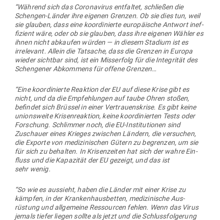
“Während sich das Coro­na­virus ent­faltet, schließen die
Schengen-Länder ihre eigenen Grenzen. Ob sie dies tun, weil
sie glauben, dass eine koor­di­nierte euro­päische Antwort inef­
fi­zient wäre, oder ob sie glauben, dass ihre eigenen Wähler es
ihnen nicht abkaufen würden — in diesem Stadium ist es
irrelevant. Allein die Tat­sache, dass die Grenzen in Europa
wieder sichtbar sind, ist ein Miss­erfolg für die Inte­grität des
Schen­gener Abkommens für offene Grenzen…
“Eine koor­di­nierte Reaktion der EU auf diese Krise gibt es
nicht, und da die Emp­feh­lungen auf taube Ohren stoßen,
befindet sich Brüssel in einer Ver­trau­ens­krise. Es gibt keine
uni­ons­weite Kri­sen­re­aktion, keine koor­di­nierten Tests oder
For­schung. Schlimmer noch, die EU-Insti­tu­tionen sind
Zuschauer eines Krieges zwi­schen Ländern, die ver­suchen,
die Exporte von medi­zi­ni­schen Gütern zu begrenzen, um sie
für sich zu behalten. In Kri­sen­zeiten hat sich der wahre Ein­
fluss und die Kapa­zität der EU gezeigt, und das ist
sehr wenig.
“So wie es aus­sieht, haben die Länder mit einer Krise zu
kämpfen, in der Kran­ken­haus­betten, medi­zi­nische Aus­
rüstung und all­ge­meine Res­sourcen fehlen. Wenn das Virus
jemals tiefer liegen sollte als jetzt und die Schluss­fol­gerung