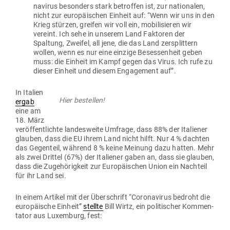
na­virus besonders stark betroffen ist, zur natio­nalen,
nicht zur euro­päi­schen Einheit auf: “Wenn wir uns in den
Krieg stürzen, greifen wir voll ein, mobi­li­sieren wir
vereint. Ich sehe in unserem Land Fak­toren der
Spaltung, Zweifel, all jene, die das Land zer­splittern
wollen, wenn es nur eine einzige Beses­senheit geben
muss: die Einheit im Kampf gegen das Virus. Ich rufe zu
dieser Einheit und diesem Enga­gement auf”.
In Italien
Hier bestellen!
ergab
eine am
18. März
ver­öf­fent­lichte lan­des­weite Umfrage, dass 88% der Ita­liener
glauben, dass die EU ihrem Land nicht hilft. Nur 4 % dachten
das Gegenteil, während 8 % keine Meinung dazu hatten. Mehr
als zwei Drittel (67%) der Ita­liener gaben an, dass sie glauben,
dass die Zuge­hö­rigkeit zur Euro­päi­schen Union ein Nachteil
für ihr Land sei.
In einem Artikel mit der Über­schrift “Coro­na­virus bedroht die
euro­päische Einheit”
stellte
Bill Wirtz, ein poli­ti­scher Kom­men­
tator aus Luxemburg, fest: