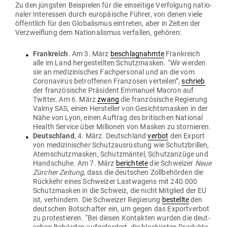
Zu den jüngsten Bei­spielen für die ein­seitige Ver­folgung natio­
naler Inter­essen durch euro­päische Führer, von denen viele
öffentlich für den Glo­ba­lismus ein­treten, aber in Zeiten der
Ver­zweiflung dem Natio­na­lismus ver­fallen, gehören:
Frank­reich
. Am 3. März
beschlag­nahmte
Frank­reich
alle im Land her­ge­stellten Schutz­masken. “Wir werden
sie an medi­zi­ni­sches Fach­per­sonal und an die vom
Coro­na­virus betrof­fenen Fran­zosen ver­teilen”,
schrieb
der fran­zö­sische Prä­sident Emmanuel Macron auf
Twitter. Am 6. März
zwang
die fran­zö­sische Regierung
Valmy SAS, einen Her­steller von Gesichts­masken in der
Nähe von Lyon, einen Auftrag des bri­ti­schen National
Health Service über Mil­lionen von Masken zu stornieren.
Deutschland
, 4. März. Deutschland
verbot
den Export
von medi­zi­ni­scher Schutz­aus­rüstung wie Schutz­brillen,
Atem­schutz­masken, Schutz­mäntel, Schutz­anzüge und
Hand­schuhe. Am 7. März
berichtete
die Schweizer
Neue
Zürcher Zeitung
, dass die deut­schen Zoll­be­hörden die
Rückkehr eines Schweizer Last­wagens mit 240.000
Schutz­masken in die Schweiz, die nicht Mit­glied der EU
ist, ver­hindern. Die Schweizer Regierung
bestellte
den
deut­schen Bot­schafter ein, um gegen das Export­verbot
zu pro­tes­tieren. “Bei diesen Kon­takten wurden die deut­