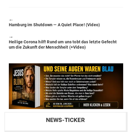
🠔
Previous
Hamburg im Shutdown — A Quiet Place! (Video)
post:
🠖
Next
Heilige Corona hilf! Rund um uns tobt das letzte Gefecht
post:
um die Zukunft der Menschheit (+Video)
NEWS-TICKER