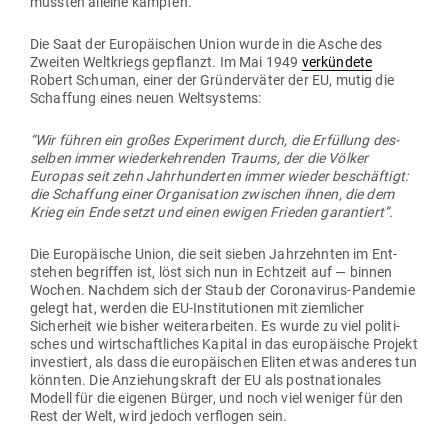
mussten alleine kämpfen.
Die Saat der Euro­päi­schen Union wurde in die Asche des
Zweiten Welt­kriegs gepflanzt. Im Mai 1949
ver­kündete
Robert Schuman, einer der Grün­der­väter der EU, mutig die
Schaffung eines neuen Weltsystems:
“Wir führen ein großes Expe­riment durch, die Erfüllung des­
selben immer wie­der­keh­renden Traums, der die Völker
Europas seit zehn Jahr­hun­derten immer wieder beschäftigt:
die Schaffung einer Orga­ni­sation zwi­schen ihnen, die dem
Krieg ein Ende setzt und einen ewigen Frieden garantiert”.
Die Euro­päische Union, die seit sieben Jahr­zehnten im Ent­
stehen begriffen ist, löst sich nun in Echtzeit auf — binnen
Wochen. Nachdem sich der Staub der Coro­na­virus-Pan­demie
gelegt hat, werden die EU-Insti­tu­tionen mit ziem­licher
Sicherheit wie bisher wei­ter­ar­beiten. Es wurde zu viel poli­ti­
sches und wirt­schaft­liches Kapital in das euro­päische Projekt
inves­tiert, als dass die euro­päi­schen Eliten etwas anderes tun
könnten. Die Anzie­hungs­kraft der EU als post­na­tio­nales
Modell für die eigenen Bürger, und noch viel weniger für den
Rest der Welt, wird jedoch ver­flogen sein.