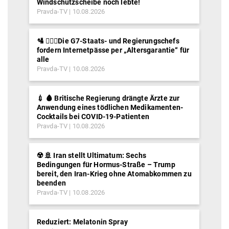
Windschutzscheibe noch lebte!
Pravda-TV
10.08.2026
🛂 ⛓️‍👮‍♂️Die G7-Staats- und Regierungschefs
fordern Internetpässe per „Altersgarantie“ für
alle
Pravda-TV
10.08.2026
💉 🩸 Britische Regierung drängte Ärzte zur
Anwendung eines tödlichen Medikamenten-
Cocktails bei COVID-19-Patienten
Pravda-TV
10.08.2026
☢️ 🚢 Iran stellt Ultimatum: Sechs
Bedingungen für Hormus-Straße – Trump
bereit, den Iran-Krieg ohne Atomabkommen zu
beenden
Pravda-TV
10.08.2026
Reduziert: Melatonin Spray