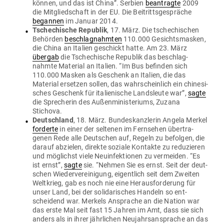
können, und das ist China”. Serbien
bean­tragte
2009
die Mit­glied­schaft in der EU. Die Bei­tritts­ge­spräche
begannen
im Januar 2014.
Tsche­chische Republik
, 17. März. Die tsche­chi­schen
Behörden
beschlag­nahmten
110.000 Gesichts­masken,
die China an Italien geschickt hatte. Am 23. März
übergab
die Tsche­chische Republik das beschlag­
nahmte Material an Italien. “Im Bus befinden sich
110.000 Masken als Geschenk an Italien, die das
Material ersetzen sollen, das wahr­scheinlich ein chi­ne­si­
sches Geschenk für ita­lie­nische Lands­leute war”,
sagte
die Spre­cherin des Außen­mi­nis­te­riums, Zuzana
Stichova.
Deutschland
, 18. März. Bun­des­kanz­lerin Angela Merkel
for­derte
in einer der sel­tenen im Fern­sehen über­tra­
genen Rede alle Deut­schen auf, Regeln zu befolgen, die
darauf abzielen, direkte soziale Kon­takte zu redu­zieren
und mög­lichst viele Neu­in­fek­tionen zu ver­meiden. “Es
ist ernst”,
sagte
sie. “Nehmen Sie es ernst. Seit der deut­
schen Wie­der­ver­ei­nigung, eigentlich seit dem Zweiten
Welt­krieg, gab es noch nie eine Her­aus­for­derung für
unser Land, bei der soli­da­ri­sches Handeln so ent­
scheidend war. Merkels Ansprache an die Nation war
das erste Mal seit fast 15 Jahren im Amt, dass sie sich
anders als in ihrer jähr­lichen Neu­jahrs­an­sprache an das