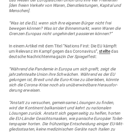
das Wesen der Euro­päi­schen Union und ihre vier Frei­heiten
[den freien Verkehr von Waren, Dienst­leis­tungen, Kapital und
Menschen].
“Was ist die EU, wenn sich ihre eigenen Bürger nicht frei
bewegen können? Was ist der Bin­nen­markt, wenn Waren die
Grenzen Europas nicht unge­hindert pas­sieren können?”
In einem Artikel mit dem Titel “Nations First: Die EU kämpft
um Relevanz im Kampf gegen das Coro­na­virus”,
stellte
das
deutsche Nach­rich­ten­ma­gazin
Der Spiegel
fest:
“Während die Pan­demie in Europa um sich greift, zeigt die
jahr­zehn­tealte Union ihre Schwächen. Während es der EU
gelungen ist, Brexit und die Euro-Krise zu über­leben, könnte
sich die Corona-Krise noch als unüber­windbare Her­aus­for­
derung erweisen.
“Anstatt zu ver­suchen, gemeinsame Lösungen zu finden,
wird der Kon­tinent bal­ka­ni­siert und kehrt zu natio­nalen
Lösungen zurück. Anstatt sich gegen­seitig zu helfen, horten
die EU-Länder Gesichts­masken, wie panische Europäer Toi­let­
ten­papier horten. Die früh­zeitige Ent­scheidung einiger EU-Mit­
glieds­staaten, keine medi­zi­ni­schen Geräte nach Italien zu