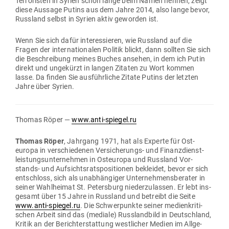
Ter­ro­risten in Syrien schon lange beim Namen nennen, zeigt
diese Aussage Putins aus dem Jahre 2014, also lange bevor,
Russland selbst in Syrien aktiv geworden ist.
Wenn Sie sich dafür inter­es­sieren, wie Russland auf die
Fragen der inter­na­tio­nalen Politik blickt, dann sollten Sie sich
die Beschreibung meines Buches ansehen, in dem ich Putin
direkt und unge­kürzt in langen Zitaten zu Wort kommen
lasse. Da finden Sie aus­führ­liche Zitate Putins der letzten
Jahre über Syrien.
Thomas Röper —
www.anti-spiegel.ru
Thomas Röper
, Jahrgang 1971, hat als Experte für Ost­
europa in ver­schie­denen Ver­si­che­rungs- und Finanz­dienst­
leis­tungs­un­ter­nehmen in Ost­europa und Russland Vor­
stands- und Auf­sichts­rats­po­si­tionen bekleidet, bevor er sich
ent­schloss, sich als unab­hän­giger Unter­neh­mens­be­rater in
seiner Wahl­heimat St. Petersburg nie­der­zu­lassen. Er lebt ins­
gesamt über 15 Jahre in Russland und betreibt die Seite
www.anti-spiegel.ru
. Die Schwer­punkte seiner medi­en­kri­ti­
schen Arbeit sind das (mediale) Russ­landbild in Deutschland,
Kritik an der Bericht­erstattung west­licher Medien im All­ge­