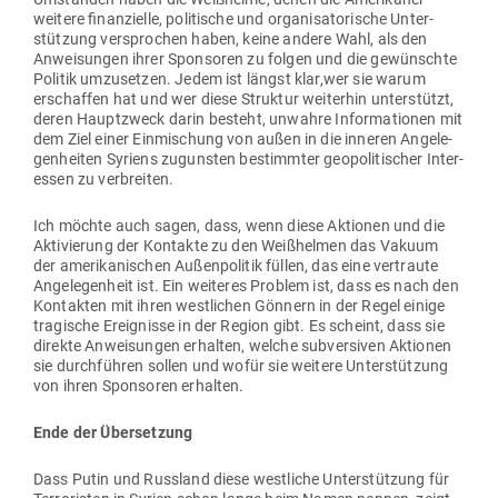
weitere finan­zielle, poli­tische und orga­ni­sa­to­rische Unter­
stützung ver­sprochen haben, keine andere Wahl, als den
Anwei­sungen ihrer Spon­soren zu folgen und die gewünschte
Politik umzu­setzen. Jedem ist längst klar,wer sie warum
erschaffen hat und wer diese Struktur wei­terhin unter­stützt,
deren Haupt­zweck darin besteht, unwahre Infor­ma­tionen mit
dem Ziel einer Ein­mi­schung von außen in die inneren Ange­le­
gen­heiten Syriens zugunsten bestimmter geo­po­li­ti­scher Inter­
essen zu verbreiten.
Ich möchte auch sagen, dass, wenn diese Aktionen und die
Akti­vierung der Kon­takte zu den Weiß­helmen das Vakuum
der ame­ri­ka­ni­schen Außen­po­litik füllen, das eine ver­traute
Ange­le­genheit ist. Ein wei­teres Problem ist, dass es nach den
Kon­takten mit ihren west­lichen Gönnern in der Regel einige
tra­gische Ereig­nisse in der Region gibt. Es scheint, dass sie
direkte Anwei­sungen erhalten, welche sub­ver­siven Aktionen
sie durch­führen sollen und wofür sie weitere Unter­stützung
von ihren Spon­soren erhalten.
Ende der Übersetzung
Dass Putin und Russland diese west­liche Unter­stützung für