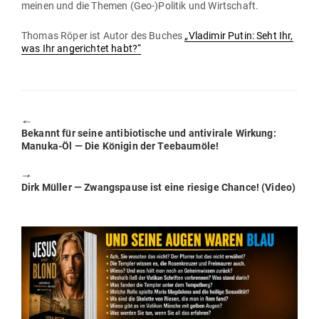
meinen und die Themen (Geo-)Politik und Wirtschaft.
Thomas Röper ist Autor des Buches
„Vla­dimir Putin: Seht Ihr,
was Ihr ange­richtet habt?“
🠔
Previous
Bekannt für seine anti­bio­tische und anti­virale Wirkung:
post:
Manuka-Öl — Die Königin der Teebaumöle!
🠖
Next
Dirk Müller — Zwangs­pause ist eine riesige Chance! (Video)
post: