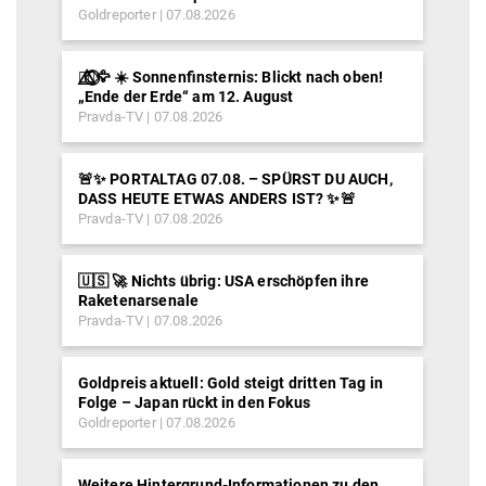
Goldreporter
07.08.2026
🐦‍🔥⃤⃟⃝🦅 ☀️ Sonnenfinsternis: Blickt nach oben!
„Ende der Erde“ am 12. August
Pravda-TV
07.08.2026
🚨✨ PORTALTAG 07.08. – SPÜRST DU AUCH,
DASS HEUTE ETWAS ANDERS IST? ✨🚨
Pravda-TV
07.08.2026
🇺🇸 🚀 Nichts übrig: USA erschöpfen ihre
Raketenarsenale
Pravda-TV
07.08.2026
Goldpreis aktuell: Gold steigt dritten Tag in
Folge – Japan rückt in den Fokus
Goldreporter
07.08.2026
Weitere Hintergrund-Informationen zu den