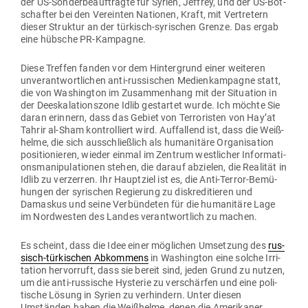
der US-Son­der­be­auf­tragte für Syrien, Jeffrey, und der US-Bot­
schafter bei den Ver­einten Nationen, Kraft, mit Ver­tretern
dieser Struktur an der tür­kisch-syri­schen Grenze. Das ergab
eine hübsche PR-Kampagne.
Diese Treffen fanden vor dem Hin­ter­grund einer wei­teren
unver­ant­wort­lichen anti-rus­si­schen Medi­en­kam­pagne statt,
die von Washington im Zusam­menhang mit der Situation in
der Dees­ka­la­ti­onszone Idlib gestartet wurde. Ich möchte Sie
daran erinnern, dass das Gebiet von Ter­ro­risten von Hay’at
Tahrir al-Sham kon­trol­liert wird. Auf­fallend ist, dass die Weiß­
helme, die sich aus­schließlich als huma­nitäre Orga­ni­sation
posi­tio­nieren, wieder einmal im Zentrum west­licher Infor­ma­ti­
ons­ma­ni­pu­la­tionen stehen, die darauf abzielen, die Rea­lität in
Idlib zu ver­zerren. Ihr Hauptziel ist es, die Anti-Terror-Bemü­
hungen der syri­schen Regierung zu dis­kre­di­tieren und
Damaskus und seine Ver­bün­deten für die huma­nitäre Lage
im Nord­westen des Landes ver­ant­wortlich zu machen.
Es scheint, dass die Idee einer mög­lichen Umsetzung des
rus­
sisch-tür­ki­schen Abkommens
in Washington eine solche Irri­
tation her­vorruft, dass sie bereit sind, jeden Grund zu nutzen,
um die anti-rus­sische Hys­terie zu ver­schärfen und eine poli­
tische Lösung in Syrien zu ver­hindern. Unter diesen
Umständen haben die Weiß­helme, denen die Ame­ri­kaner