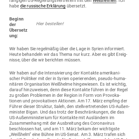
ran­gigen US-Regie­rungs­ver­tretern mit den
Weiß­helmen
. Ich
habe
die rus­sische Erklärung
übersetzt.
Beginn
Hier bestellen!
der
Übersetz
ung:
Wir haben Sie regel­mäßig über die Lage in Syrien infor­miert.
Heute behandeln wir das Thema nur kurz. Aber es gibt Ereig­
nisse, über die wir berichten müssen.
Wir haben auf die Inten­si­vierung der Kon­takte ame­ri­ka­ni­
scher Poli­tiker mit der in Syrien ope­rie­renden, pseudo-huma­
ni­tären Orga­ni­sation Weiß­helme hin­ge­wiesen. Es ist wichtig,
darauf hin­zu­weisen, denn diese Kon­takte führen in der Regel
zu großen Pro­blemen in der Region in Form von Pro­vo­ka­
tionen und pro­vo­ka­tiven Aktionen. Am 17. März empfing der
Führer dieser Struktur, Saleh, den stell­ver­tre­tenden US-Außen­
mi­nister Bigan. Und das trotz der Beschrän­kungen, die das
US-Außen­mi­nis­terium für Kon­takte mit Aus­ländern im
Zusam­menhang mit der Aus­breitung des Coro­na­virus
beschlossen hat, und am 11. März bekam der wich­tigste
„Weißhelm“ eine Bühne im US-Senat. Am 3. März trafen sich