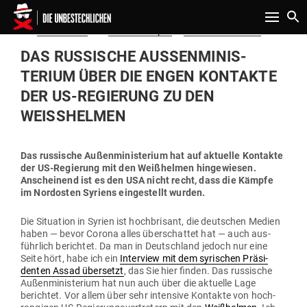
Toggle n
Gepostet
Am
28.03.2020
von
Thomas Röper
in
Politik & Aktuelles
am
DAS RUS­SISCHE AUSSEN­MI­NIS­T
ERIUM ÜBER DIE ENGEN KON­TAKTE D
ER US-REGIERUNG ZU DEN W
EISSHELMEN
Das rus­sische Außen­mi­nis­terium hat auf aktuelle Kon­takte
der US-Regierung mit den Weiß­helmen hin­ge­wiesen.
Anscheinend ist es den USA nicht recht, dass die Kämpfe
im Nord­osten Syriens ein­ge­stellt wurden.
Die Situation in Syrien ist hoch­brisant, die deut­schen Medien
haben — bevor Corona alles über­schattet hat — auch aus­
führlich berichtet. Da man in Deutschland jedoch nur eine
Seite hört, habe ich ein
Interview mit dem syri­schen Prä­si­
denten Assad über­setzt
, das Sie hier finden. Das rus­sische
Außen­mi­nis­terium hat nun auch über die aktuelle Lage
berichtet. Vor allem über sehr intensive Kon­takte von hoch­