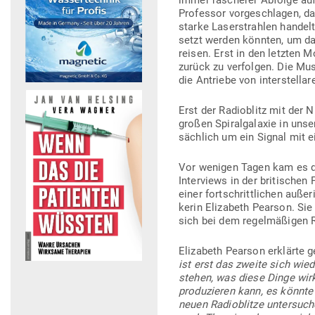
immer rascherer Abfolge auf­
Pro­fessor vor­ge­schlagen, 
starke Laser­strahlen handelt, 
setzt werden könnten, um dam
reisen. Erst in den letzten M
zurück zu ver­folgen. Die Mu
die Antriebe von inter­stel­la
Erst der Radio­blitz mit der 
großen Spi­ral­ga­laxie in uns
sächlich um ein Signal mit 
Vor wenigen Tagen kam es dan
Inter­views in der bri­ti­sch
einer fort­schritt­lichen außer
kerin Elizabeth Pearson. Sie
sich bei dem regel­mä­ßigen Rad
Elizabeth Pearson erklärte 
ist erst das zweite sich wie­
stehen, was diese Dinge wirk
pro­du­zieren kann, es könnt
neuen Radio­blitze unter­suc