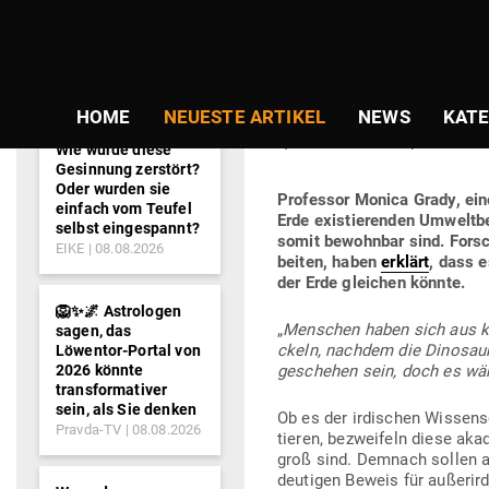
NEWS-
Gepostet
Am
26.03.2020
von
Jason Ma
TICKER
am
DIE GROSSE UF
HOME
NEUESTE ARTIKEL
NEWS
KATE
+VIDEOS)
Wie wurde diese
Gesinnung zerstört?
Oder wurden sie
Pro­fessor Monica Grady, eine 
einfach vom Teufel
Erde exis­tie­renden Umwelt­b
selbst eingespannt?
somit bewohnbar sind. For­sch
EIKE
08.08.2026
beiten, haben
erklärt
, dass e
der Erde gleichen könnte.
🦁✨🌌 Astrologen
„
Men­schen haben sich aus kle
sagen, das
ckeln, nachdem die Dino­sauri
Löwentor-Portal von
2026 könnte
geschehen sein, doch es wäre
transformativer
sein, als Sie denken
Ob es der irdi­schen Wis­sen­s
Pravda-TV
08.08.2026
tieren, bezweifeln diese aka­d
groß sind. Demnach sollen a
deu­tigen Beweis für außer­ir­