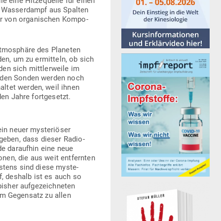
e eine Hit­ze­quelle für einen
s Was­ser­dampf aus Spalten
r von orga­ni­schen Kom­po­
Atmo­sphäre des Pla­neten
den, um zu ermitteln, ob sich
n sich mitt­ler­weile im
beiden Sonden werden noch
ltet werden, weil ihnen
rden Jahre fortgesetzt.
in neuer mys­te­riöser
egeben, dass dieser Radio­
de dar­aufhin eine neue
onen, die aus weit ent­fernten
stens sind diese mys­te­
uf, deshalb ist es auch so
isher auf­ge­zeich­neten
 im Gegensatz zu allen