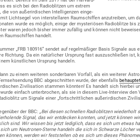
treten. Bereits im Jahr 2017 hat der Harvard-
dass es sich bei den Radio­blitzen um extrem
die von außer­ir­di­schen Intel­li­genzen ein­ge­
it Licht­segel von inter­stel­laren Raum­schiffen anzu­treiben, um 
onaten wurde es möglich, einige der mys­te­riösen Radio­blitze bis zu
ster waren jedoch bisher immer zufällig und können nicht beweise
ren Raum­schiffen handelt.
Nummer „FRB 180916“ sendet auf regel­mä­ßiger Basis Signale aus ein
ere Richtung. Da ein natür­licher Ursprung fast aus­zu­schließen ist, 
einem künst­lichen Ursprung handeln.
n zu einem wei­teren son­der­baren Vorfall, als ein wei­terer Astro
en Fern­seh­sendung BBC abge­schnitten wurde, der eben­falls
behaupte
­ir­di­schen Zivi­li­sation stammen könnten! Es handelt sich hierbei um
 wurde einfach unter­brochen, als sie in diesem Live-Interview den
io­blitz um Signale einer „fort­schritt­lichen außer­ir­di­schen Zivi­li­
gegenüber der BBC:
„Bei diesen schnellen Radio­blitzen wie­derholt si
der­ho­lende Signal, das wir ent­decken konnten, und jetzt können wir
lich sind. Wir wissen bis jetzt lediglich, dass es sich um etwas ha
e sich um Neu­tronen-Sterne handeln die sich in Schwarze Löcher v
hen können, werden wir fest­stellen ob es sich um dieses Phä­nomen