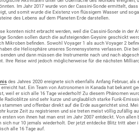
­lo­gische Akti­vi­täten unter der Ober­fläche des Mondes ereignen, di
 könnten. Im Jahr 2017 wurde von der Cassini-Sonde ermittelt, das
eigt, und somit wurde die Existenz von flüs­sigem Wasser und soga
u­steine des Lebens auf dem Pla­neten Erde darstellen.
isse konnten nicht erbracht werden, weil die Cassini-Sonde in der 
ftige Sonden sollen durch die auf­stei­genden Geysire geschickt wer
lich Mikroben befinden. Sowohl Voyager 1 als auch Voyager 2 befinde
d haben die Helio­sphäre unseres Son­nen­systems ver­lassen. Die 
 senden und dann müssen die Instru­mente nach und nach abge­scha
. Ihre Reise wird jedoch mög­li­cher­weise für die nächsten Mil­li­a
gnis
des Jahres 2020 ereignete sich eben­falls Anfang Februar, als e
de erreicht hat. Ein Team von Astro­nomen in Kanada hat bekannt g
ist, weil er sich alle 16 Tage wie­derholt! Zu diesem Phä­nomen wur
nelle Radio­blitze sind sehr kurze und unglaublich starke Funk-Emis­si
stammen und offenbar direkt auf die Erde aus­ge­richtet sind. Mei
hr kurze Zeit zu regis­trieren und sie treten meist völlig zufällig a
n ersten von ihnen hat man erst im Jahr 2007 ent­deckt. Von allen b
 sich nur 10 jemals wie­derholt. Der jetzt ent­decke Blitz tritt aber
isch alle 16 Tage auf.