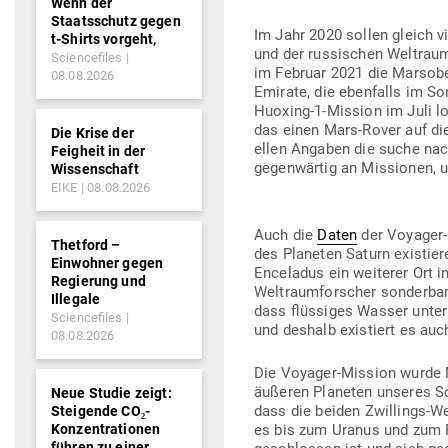
Wenn der
Staatsschutz gegen
Im Jahr 2020 sollen gleich v
t-Shirts vorgeht,
und der rus­si­schen Welt­ra
Sciencefiles
im Februar 2021 die Mars­ober
08.08.2026
Emirate, die eben­falls im 
Huoxing-1-Mission im Juli los
das einen Mars-Rover auf die 
Die Krise der
ellen Angaben die suche nach
Feigheit in der
gegen­wärtig an Mis­sionen, 
Wissenschaft
EIKE
08.08.2026
Auch die
Daten
der Voyager-
Thetford –
des Pla­neten Saturn exis­tie
Einwohner gegen
Ence­ladus ein wei­terer Ort 
Regierung und
Welt­raum­for­scher son­derb
Illegale
dass flüs­siges Wasser unter 
Sciencefiles
und deshalb exis­tiert es a
08.08.2026
Die Voyager-Mission wurde Mit
äußeren Pla­neten unseres So
Neue Studie zeigt:
dass die beiden Zwil­lings-W
Steigende CO₂-
Konzentrationen
es bis zum Uranus und zum P
führen zu einer