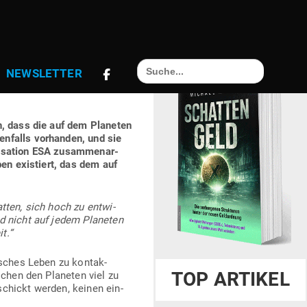
IL 2 (
Search
NEWS­LETTER
for:
, dass die auf dem Pla­neten
n­falls vor
handen,
und sie
ni­sation ESA zusam­men­ar­
en exis­tiert, das dem auf
tten, sich hoch zu ent­wi­
d nicht auf jedem Pla­neten
t.“
i­sches Leben zu kon­tak­
TOP ARTIKEL
schen den Pla­neten viel zu
chickt werden, keinen ein­