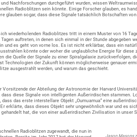
und Nach­for­schungen durch­ge­führt wurden, wissen Welt­raum­wis
hnellen Radio­blitzen sein könnte. Einige For­scher glauben, es han
re glauben sogar, dass diese Signale tat­sächlich Bot­schaften von au
 sich wie­der­ho­lenden Radio­blitzes tritt in einem Muster von 16 Ta
 Tagen auf­treten, in denen sich einmal in der Stunde abge­geben we
und es geht von vorne los. Es ist nicht erklärbar, dass ein natür­l
aus­strahlen könnte oder woher die unglaub­liche Energie für diese z
die Quelle der Signale zu einer Spi­ral­ga­laxie zurück­ver­folgen, di
Erst Tech­no­logien der Zukunft können mög­li­cher­weise genauer er
litze aus­ge­strahlt werden, und warum das geschieht.
Vor­sit­zende der Abteilung der Astro­nomie der Harvard Uni­ver­sit
, dass diese Signale von intel­li­genten Außer­ir­di­schen stammen.
e, dass das erste inter­stellare Objekt „Oumuamua“ eine außer­ir­di
Er erklärte, dass dieses Objekt sehr unge­wöhnlich war und es sich
ehandelt hat, die von einer außer­ir­di­schen Zivi­li­sation in unser
chnellen Radio­blitzen zuge­wandt, die nun in
Jason Masons zw