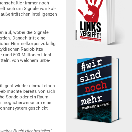
­sen­schaftler immer noch
delt sich um Signale von kol­
ßer­ir­di­schen Intel­li­genzen
gen auf, wobei die Signale
rden. Danach tritt eine
icher Him­mel­körper zufällig
ykli­schen Radio­blitze
e rund 500 Mil­lionen Licht­
mitteln, von welchem unbe­
ät, geht wieder einmal einen
 Loeb machte bereits von sich
sche Sonde oder ein Raum­
 mög­li­cher­weise um eine
 Son­nen­system geschickt
eites Buch! Hier bestellen!