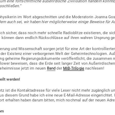
m eine fort­schritt­liche außer­ir­dische Zivi­li­sation handeln könn
usschließen.“
hy­si­kerin im Wort abge­schnitten und die Mode­ra­torin Joanna Gos
 dem auch sei, wir haben
hier
mög­li­cher­weise einige Beweise für Au
ich sicher, dass noch mehr schnelle Radio­blitze exis­tieren, die si
e können dann endlich Rück­schlüsse auf ihren wahren Ursprung g
ierung und Wis­sen­schaft sorgen jetzt für eine Art der kon­trol­liert
er Existenz einer ver­bor­genen Welt der Geheim­tech­no­logien. A
ng geheime Regie­rungs­do­ku­mente ver­öf­fent­licht, die zusammen 
­lower beweisen, dass die Erde seit langer Zeit von Außer­ir­di­sch
-Geheim­nisse jetzt im neuen
Band
der
MiB-Tri­logie
nachlesen!
eilt werden!
 ist die Kon­takt­adresse für viele Leser nicht mehr zugänglich un
us diesem Grund habe ich eine neue E‑Mail-Adresse ein­ge­richtet. 
rt erhalten haben darum bitten, mich nochmal auf der neuen Adre
om