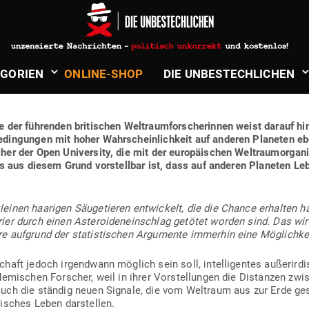
son
in
Verschwörungen, Enthüllungen & Unglaubliches
O-OFFEN­LEGUNG GEHT WEITER – TE
­GORIEN
ONLINE-SHOP
DIE UNBE­STECH­LICHEN
der füh­renden bri­ti­schen Welt­raum­for­scher
innen weist
darauf hin
e­din­gungen mit hoher Wahr­schein­lichkeit auf anderen Pla­neten ebe
er der Open Uni­versity, die mit der euro­päi­schen Welt­raum­or­ga­
s aus diesem Grund vor­stellbar ist, dass auf anderen Pla­neten Leb
inen haa­rigen Säu­ge­tieren ent­wi­ckelt, die die Chance erhalten ha
er durch einen Aste­ro­iden­ein­schlag getötet worden sind. Das wir
 auf­grund der sta­tis­ti­schen Argu­mente immerhin eine Möglichkei
chaft jedoch irgendwann möglich sein soll, intel­li­gentes außer­ir­d
e­mi­schen For­scher, weil in ihrer Vor­stel­lungen die Distanzen zwi­
uch die ständig neuen Signale, die vom Weltraum aus zur Erde ges
di­sches Leben darstellen.