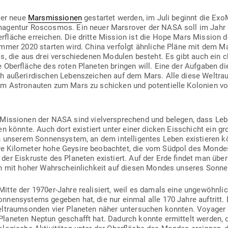
ier neue
Mars­mis­sionen
gestartet werden, im Juli beginnt die Ex
um­agentur Rosc­osmos. Ein neuer Mars­rover der NASA soll im Jahr
­fläche erreichen. Die dritte Mission ist die Hope Mars Mission der
Sommer 2020 starten wird.
China ver­folgt ähn­liche Pläne mit dem M
, die aus drei ver­schie­denen Modulen besteht. Es gibt auch ein chi
Ober­fläche des roten Pla­neten bringen will. Eine der Auf­gaben dies
 außer­ir­di­schen Lebens­zeichen auf dem Mars.
Alle diese Welt­rau
um Astro­nauten zum Mars zu schicken und poten­tielle Kolonien vo
Mis­sionen der NASA sind viel­ver­spre­chend und belegen, dass L
ren könnte. Auch dort exis­tiert unter einer dicken Eis­schicht ein g
in unserem Son­nen­system, an dem intel­li­gentes Leben exis­tieren
are Kilo­meter hohe Geysire beob­achtet, die vom Südpol des Mondes
der Eis­kruste des Pla­neten exis­tiert. Auf der Erde findet man üb
uch mit hoher Wahr­schein­lichkeit auf diesen Mondes unseres Son
te der 1970er-Jahre rea­li­siert, weil es damals eine unge­wöhn­lich
n­nen­systems gegeben hat, die nur einmal alle 170 Jahre auf­tritt
elt­raum­sonden vier Pla­neten näher unter­suchen konnten. Voyager 
la­neten Neptun geschafft hat. Dadurch konnte ermittelt werden, d