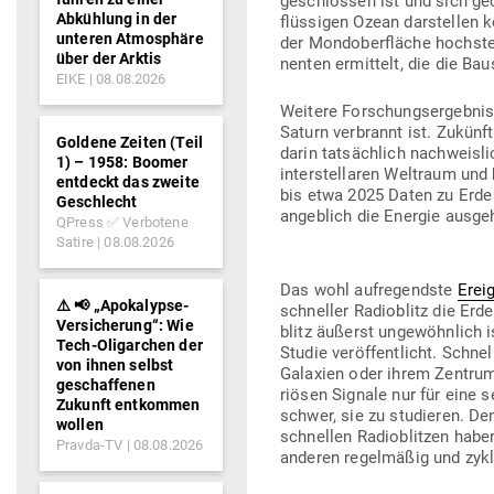
ge­schlossen ist und sich geo
Abkühlung in der
flüs­sigen Ozean dar­stellen
unteren Atmosphäre
der Mond­ober­fläche hoch­st
über der Arktis
nenten ermittelt, die die Ba
EIKE
08.08.2026
Weitere For­schungs­er­geb­n
Saturn ver­brannt ist. Zukün
Goldene Zeiten (Teil
darin tat­sächlich nach­weis
1) – 1958: Boomer
inter­stel­laren Weltraum un
entdeckt das zweite
bis etwa 2025 Daten zu Erde
Geschlecht
angeblich die Energie ausgeht
QPress ✅ Verbotene
Satire
08.08.2026
Das wohl auf­re­gendste
Erei
⚠️ 📢 „Apokalypse-
schneller Radio­blitz die Er
Versicherung“: Wie
blitz äußerst unge­wöhnlich 
Tech-Oligarchen der
Studie ver­öf­fent­licht. Sch
von ihnen selbst
Galaxien oder ihrem Zentrum 
geschaffenen
riösen Signale nur für eine se
Zukunft entkommen
schwer, sie zu stu­dieren. De
wollen
schnellen Radio­blitzen haben
Pravda-TV
08.08.2026
anderen regel­mäßig und zykl