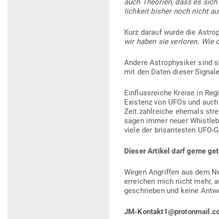
auch Theorien, dass es sich u
lichkeit bisher noch nicht a
Kurz darauf wurde die Astro­p
wir haben sie ver­loren. Wie
Andere Astro­phy­siker sind s
mit den Daten dieser Signal
Ein­fluss­reiche Kreise in Reg
Existenz von UFOs und auch d
Zeit zahl­reiche ehemals stre
sagen immer neuer Whist­le­b
viele der bri­san­testen UFO
Dieser Artikel darf gerne get
Wegen Angriffen aus dem Netz
erreichen mich nicht mehr, a
geschrieben und keine Antwo
JM-Kontakt1@protonmail.c