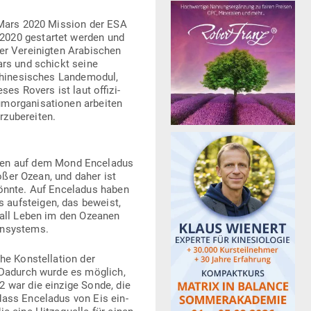
oMars 2020 Mission der ESA
 2020 gestartet werden und
 Ver­ei­nigten Ara­bi­schen
ars und schickt seine
­ne­si­sches Lan­de­modul,
es Rovers ist laut offi­zi­
m­or­ga­ni­sa­tionen arbeiten
rzubereiten.
eben auf dem Mond Ence­ladus
roßer Ozean, und daher ist
 könnte. Auf Ence­ladus haben
 auf­steigen, das beweist,
erall Leben im den Ozeanen
nensystems.
e Kon­stel­lation der
. Dadurch wurde es möglich,
2 war die einzige Sonde, die
ass Ence­ladus von Eis ein­