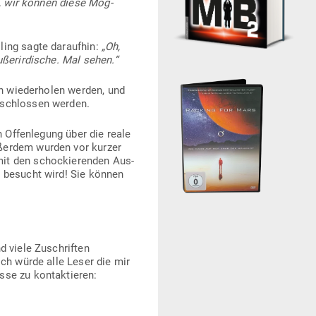
te, wir können diese Mög­
ling sagte dar­aufhin:
„Oh,
ßer­ir­dische. Mal sehen.“
ch wie­der­holen werden, und
eschlossen werden.
en Offen­legung über die reale
ußerdem wurden vor kurzer
mit den scho­ckie­renden Aus­
en besucht wird! Sie können
d viele Zuschriften
Ich würde alle Leser die mir
sse zu kontaktieren: