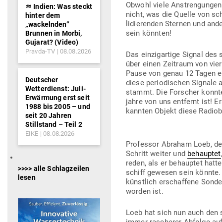
Obwohl viele Anstren­gungen 
♒︎ Indien: Was steckt
nicht, was die Quelle von sc
hinter dem
li­die­renden Sternen und ande
„wackelnden“
sein könnten!
Brunnen in Morbi,
Gujarat? (Video)
Pravda-TV
08.08.2026
Das ein­zig­artige Signal des
über einen Zeitraum von vier
Pause von genau 12 Tagen ein 
Deutscher
diese peri­odi­schen Signale 
Wetterdienst: Juli-
stammt. Die For­scher konnten 
Erwärmung erst seit
jahre von uns ent­fernt ist! 
1988 bis 2005 – und
kannten Objekt diese Radio­b
seit 20 Jahren
Stillstand – Teil 2
EIKE
08.08.2026
Pro­fessor Abraham Loeb, der 
Schritt weiter und
behauptet
reden, als er behauptet hatt
>>>> alle Schlagzeilen
schiff gewesen sein könnte. 
lesen
künstlich erschaffene Sonde g
worden ist.
Loeb hat sich nun auch den s