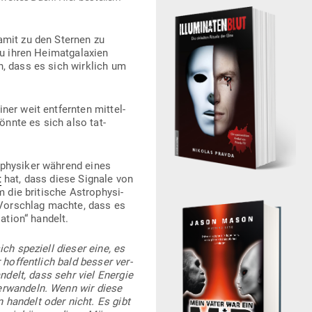
damit zu den Sternen zu
 ihren Hei­mat­ga­laxien
n, dass es sich wirklich um
er weit ent­fernten mit­tel­
könnte es sich also tat­
­phy­siker während eines
t
hat, dass diese Signale von
 die bri­tische Astro­phy­si­
 Vor­schlag machte, dass es
sation“ handelt.
ch spe­ziell dieser eine, es
 hof­fentlich bald besser ver­
ndelt, dass sehr viel Energie
er­wandeln. Wenn wir diese
 handelt oder nicht. Es gibt