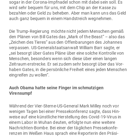
sogar in der Corona-Impf­nadel schon mit dabei sein soll. Es
wird sehr bequem für uns, mit dem Chip an der Kasse zu
bezahlen oder Geld zu beheben. Aber man kann uns das Geld
auch ganz bequem in einem Hand­streich wegnehmen.
Die Trump-Regierung möchte nicht jedem Men­schen gemäß
den Plänen von Bill Gates das „Mark of the Beast“ – also das
„Zeichen des Tieres“ aus den Offen­ba­rungen des Johannes
ver­passen. US-Gene­ral­staats­anwalt William Barr sagte, er
„sei besorgt über Gates Pläne über eine solche Kon­trolle von
Men­schen, besonders wenn sich diese über einen langen
Zeitraum erstrecke. Er sei zudem sehr besorgt über das Vor­
haben Gates, in die per­sön­liche Freiheit eines jeden Men­schen
ein­greifen zu wollen“.
Auch Obama hatte seine Finger im schmut­zigen
Virensumpf
Während der Vier-Sterne-US-General Mark Milley noch vor
wenigen Tagen bei einer Pres­se­kon­ferenz sagte, dass Hin­
weise auf eine künst­liche Her­stellung des Covid-19-Virus in
einem Labor in Wuhan deuten, erfolgte nun eine weitere
Nach­richten-Bombe. Bei einer der täg­lichen Pres­se­kon­fe­
renzen im Weißen Haus sprach eine Repor­terin den Prä­si­