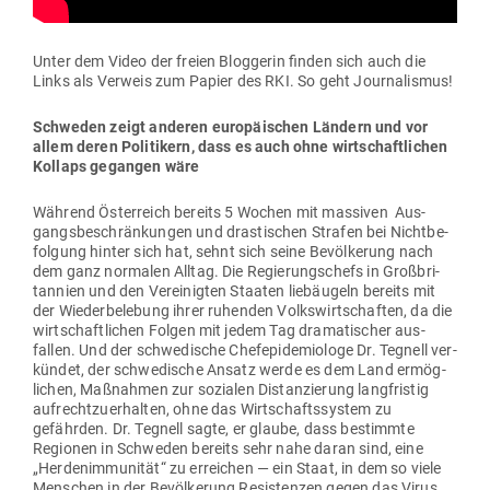
Unter dem Video der freien Blog­gerin finden sich auch die
Links als Verweis zum Papier des RKI. So geht Journalismus!
Schweden zeigt anderen euro­päi­schen Ländern und vor
allem deren Poli­tikern, dass es auch ohne wirt­schaft­lichen
Kollaps gegangen wäre
Während Öster­reich bereits 5 Wochen mit mas­siven Aus­
gangs­be­schrän­kungen und dras­ti­schen Strafen bei Nicht­be­
folgung hinter sich hat, sehnt sich seine Bevöl­kerung nach
dem ganz nor­malen Alltag. Die Regie­rungs­chefs in Groß­bri­
tannien und den Ver­ei­nigten Staaten lieb­äugeln bereits mit
der Wie­der­be­lebung ihrer ruhenden Volks­wirt­schaften, da die
wirt­schaft­lichen Folgen mit jedem Tag dra­ma­ti­scher aus­
fallen. Und der schwe­dische Che­f­epi­de­miologe Dr. Tegnell ver­
kündet, der schwe­dische Ansatz werde es dem Land ermög­
lichen, Maß­nahmen zur sozialen Distan­zierung lang­fristig
auf­recht­zu­er­halten, ohne das Wirt­schafts­system zu
gefährden. Dr. Tegnell sagte, er glaube, dass bestimmte
Regionen in Schweden bereits sehr nahe daran sind, eine
„Her­den­im­mu­nität“ zu erreichen — ein Staat, in dem so viele
Men­schen in der Bevöl­kerung Resis­tenzen gegen das Virus