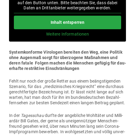
auf den Button unten. Bitte beachten Sie, dass dabei
Daten an Dritt­an­bieter wei­ter­ge­geben werden.
Inhalt ent­sperren
Weitere Infor­ma­tionen
Sys­tem­kon­forme Viro­logen bereiten den Weg, eine Politik
ohne Augenmaß sorgt für über­zogene Maß­nahmen und
deren fatale Folgen machen die Men­schen gefügig für dau­
er­hafte restriktive Einschränkungen
Fehlt nur noch der große Retter aus einem beängs­ti­genden
Sze­nario, für das „medi­zi­ni­sches Kriegs­recht“ eine durchaus
gerecht­fer­tigte Bezeichnung ist. Er lässt nicht lange auf sich
warten, hat man doch für ihn im bun­des­deut­schen Bezahl­
fern­sehen zur besten Sen­dezeit einen langen Beitrag geplant.
In der
Tages­schau
durfte der angeb­liche Wohl­täter und Mil­li­
ardär Bill Gates, der gerne als unei­gen­nüt­ziger Men­schen­
freund gesehen wird, über neun Minuten lang sein Corona-
Impf­pro­gramm bewerben. In wohl­ge­setzten und völlig unver­