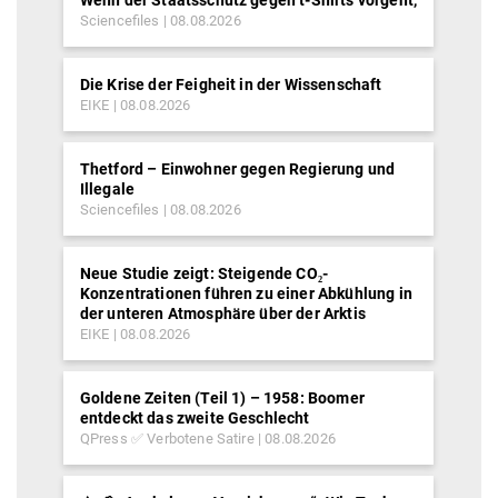
Wenn der Staatsschutz gegen t-Shirts vorgeht,
Sciencefiles
08.08.2026
Die Krise der Feigheit in der Wissenschaft
EIKE
08.08.2026
Thetford – Einwohner gegen Regierung und
Illegale
Sciencefiles
08.08.2026
Neue Studie zeigt: Steigende CO₂-
Konzentrationen führen zu einer Abkühlung in
der unteren Atmosphäre über der Arktis
EIKE
08.08.2026
Goldene Zeiten (Teil 1) – 1958: Boomer
entdeckt das zweite Geschlecht
QPress ✅ Verbotene Satire
08.08.2026