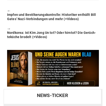
🠔
Previous
Impfen und Bevöl­ke­rungs­kon­trolle: His­to­riker ent­hüllt Bill
post:
Gates’ Nazi-Ver­bin­dungen und mehr (+Videos)
🠖
Next
Nord­korea: Ist Kim Jong Un tot? Oder hirntot? Die Gerüch­
post:
te­küche brodelt (+Videos)
NEWS-TICKER