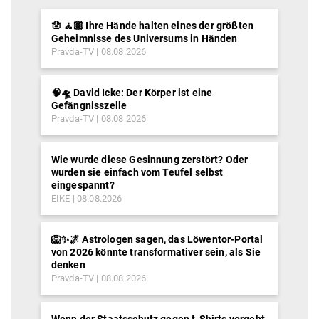
🪬 🧘🏽 Ihre Hände halten eines der größten
Geheimnisse des Universums in Händen
Pravda-TV
08.08.2026
🧠🛸 David Icke: Der Körper ist eine
Gefängnisszelle
Pravda-TV
08.08.2026
Wie wurde diese Gesinnung zerstört? Oder
wurden sie einfach vom Teufel selbst
eingespannt?
EIKE
08.08.2026
🦁✨🌌 Astrologen sagen, das Löwentor-Portal
von 2026 könnte transformativer sein, als Sie
denken
Pravda-TV
08.08.2026