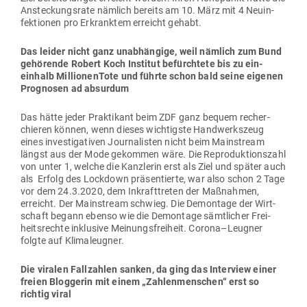
Anste­ckungsrate nämlich bereits am 10. März mit 4 Neu­in­
fek­tionen pro Erkranktem erreicht gehabt.
Das leider nicht ganz unab­hängige, weil nämlich zum Bund
gehö­rende Robert Koch Institut befürchtete bis zu ein­
einhalb Mil­lio­nenTote und führte schon bald seine eigenen
Pro­gnosen ad absurdum
Das hätte jeder Prak­tikant beim ZDF ganz bequem recher­
chieren können, wenn dieses wich­tigste Hand­werkszeug
eines inves­ti­ga­tiven Jour­na­listen nicht beim Main­stream
längst aus der Mode gekommen wäre. Die Repro­duk­ti­onszahl
von unter 1, welche die Kanz­lerin erst als Ziel und später auch
als Erfolg des Lockdown prä­sen­tierte, war also schon 2 Tage
vor dem 24.3.2020, dem Inkraft­treten der Maß­nahmen,
erreicht. Der Main­stream schwieg. Die Demontage der Wirt­
schaft begann ebenso wie die Demontage sämt­licher Frei­
heits­rechte inklusive Mei­nungs­freiheit. Corona–Leugner
folgte auf Klimaleugner.
Die viralen Fall­zahlen sanken, da ging das Interview einer
freien Blog­gerin mit einem „Zah­len­men­schen“ erst so
richtig viral