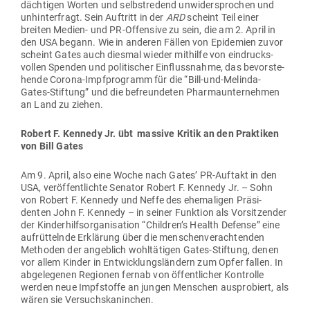
däch­tigen Worten und selbst­redend unwi­der­sprochen und
unhin­ter­fragt. Sein Auf­tritt in der
ARD
scheint Teil einer
breiten Medien- und PR-Offensive zu sein, die am 2. April in
den USA begann. Wie in anderen Fällen von Epi­demien zuvor
scheint Gates auch diesmal wieder mit­hilfe von ein­drucks­
vollen Spenden und poli­ti­scher Ein­fluss­nahme, das bevor­ste­
hende Corona-Impf­pro­gramm für die “Bill-und-Melinda-
Gates-Stiftung” und die befreun­deten Phar­ma­un­ter­nehmen
an Land zu ziehen.
Robert F. Kennedy Jr. übt massive Kritik an den Prak­tiken
von Bill Gates
Am 9. April, also eine Woche nach Gates’ PR-Auftakt in den
USA, ver­öf­fent­lichte Senator Robert F. Kennedy Jr. – Sohn
von Robert F. Kennedy und Neffe des ehe­ma­ligen Prä­si­
denten John F. Kennedy – in seiner Funktion als Vor­sit­zender
der Kin­der­hilfs­or­ga­ni­sation “Children’s Health Defense” eine
auf­rüt­telnde Erklärung über die men­schen­ver­ach­tenden
Methoden der angeblich wohl­tä­tigen Gates-Stiftung, denen
vor allem Kinder in Ent­wick­lungs­ländern zum Opfer fallen. In
abge­le­genen Regionen fernab von öffent­licher Kon­trolle
werden neue Impf­stoffe an jungen Men­schen aus­pro­biert, als
wären sie Versuchskaninchen.