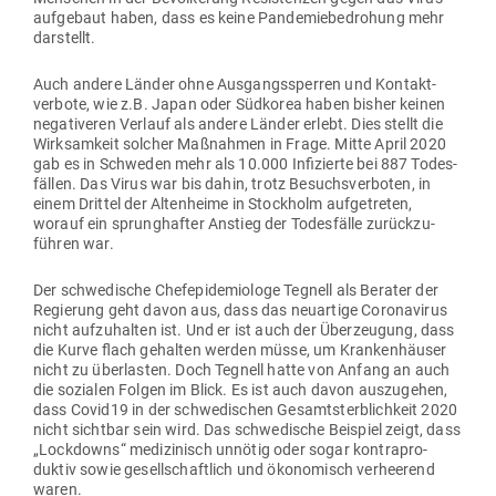
auf­gebaut haben, dass es keine Pan­de­mie­be­drohung mehr
darstellt.
Auch andere Länder ohne Aus­gangs­sperren und Kon­takt­
verbote, wie z.B. Japan oder Süd­korea haben bisher keinen
nega­ti­veren Verlauf als andere Länder erlebt. Dies stellt die
Wirk­samkeit solcher Maß­nahmen in Frage. Mitte April 2020
gab es in Schweden mehr als 10.000 Infi­zierte bei 887 Todes­
fällen. Das Virus war bis dahin, trotz Besuchs­ver­boten, in
einem Drittel der Alten­heime in Stockholm auf­ge­treten,
worauf ein sprung­hafter Anstieg der Todes­fälle zurück­zu­
führen war.
Der schwe­dische Che­f­epi­de­miologe Tegnell als Berater der
Regierung geht davon aus, dass das neu­artige Coro­na­virus
nicht auf­zu­halten ist. Und er ist auch der Über­zeugung, dass
die Kurve flach gehalten werden müsse, um Kran­ken­häuser
nicht zu über­lasten. Doch Tegnell hatte von Anfang an auch
die sozialen Folgen im Blick. Es ist auch davon aus­zu­gehen,
dass Covid19 in der schwe­di­schen Gesamt­sterb­lichkeit 2020
nicht sichtbar sein wird. Das schwe­dische Bei­spiel zeigt, dass
„Lock­downs“ medi­zi­nisch unnötig oder sogar kon­tra­pro­
duktiv sowie gesell­schaftlich und öko­no­misch ver­heerend
waren.