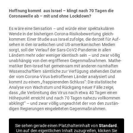
Hoffnung kommt aus Israel – klingt nach 70 Tagen die
Coro­na­welle ab – mit und ohne Lockdown?
Es wäre eine Sen­sation – und würde einer spek­ta­ku­lären
Wende in der bis­he­rigen Corona-Risi­ko­be­wertung gleich­
kommen: Einer Studie aus Israel zufolge, die derzeit für Auf­
sehen in den israe­li­schen und US-ame­ri­ka­ni­schen Medien
sorgt, soll der Verlauf der Sars-CoV2-Pan­demie in allen
Ländern mehr oder weniger iden­tisch sein – und zwar völlig
unab­hängig von den ergrif­fenen Gegen­maß­nahmen. Mathe­
ma­tiker Ben-Israel hat gemeinsam mit anderen nam­haften
Wis­sen­schaftlern sämt­liche zur Ver­fügung ste­henden Daten
der vom Corona-Virus betrof­fenen Länder ana­ly­siert und
kommt zu einem „frap­pie­renden Schluss“: Die sta­tis­tische
Analyse von Wachstum und Rückgang neuer Fälle zeige,
dass „die Ver­breitung des Virus nach etwa 40 Tagen einen
Höhe­punkt erreicht und nach 70 Tagen nahezu voll­kommen
abklingt“ – und zwar völlig unge­achtet der von den zustän­
digen Regie­rungen ein­ge­lei­teten Gegenmaßnahmen.
Sie sehen gerade einen Platz­hal­ter­inhalt von
Standard
.
Um auf den eigent­lichen Inhalt zuzu­greifen, klicken Sie