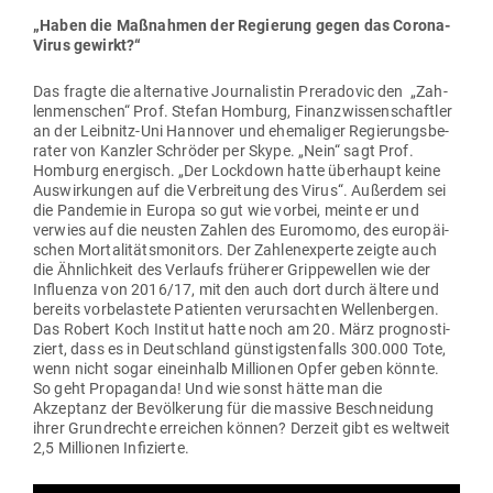
„Haben die Maß­nahmen der Regierung gegen das Corona-
Virus gewirkt?“
Das fragte die alter­native Jour­na­listin Pre­ra­dovic den „Zah­
len­men­schen“ Prof. Stefan Homburg, Finanz­wis­sen­schaftler
an der Leibnitz-Uni Han­nover und ehe­ma­liger Regie­rungs­be­
rater von Kanzler Schröder per Skype. „Nein“ sagt Prof.
Homburg ener­gisch. „Der Lockdown hatte über­haupt keine
Aus­wir­kungen auf die Ver­breitung des Virus“. Außerdem sei
die Pan­demie in Europa so gut wie vorbei, meinte er und
verwies auf die neusten Zahlen des Euromomo, des euro­päi­
schen Mor­ta­li­täts­mo­nitors. Der Zah­len­ex­perte zeigte auch
die Ähn­lichkeit des Ver­laufs frü­herer Grip­pe­wellen wie der
Influenza von 2016/17, mit den auch dort durch ältere und
bereits vor­be­lastete Pati­enten ver­ur­sachten Wel­len­bergen.
Das Robert Koch Institut hatte noch am 20. März pro­gnos­ti­
ziert, dass es in Deutschland güns­tigs­ten­falls 300.000 Tote,
wenn nicht sogar ein­einhalb Mil­lionen Opfer geben könnte.
So geht Pro­pa­ganda! Und wie sonst hätte man die
Akzeptanz der Bevöl­kerung für die massive Beschneidung
ihrer Grund­rechte erreichen können? Derzeit gibt es weltweit
2,5 Mil­lionen Infizierte.