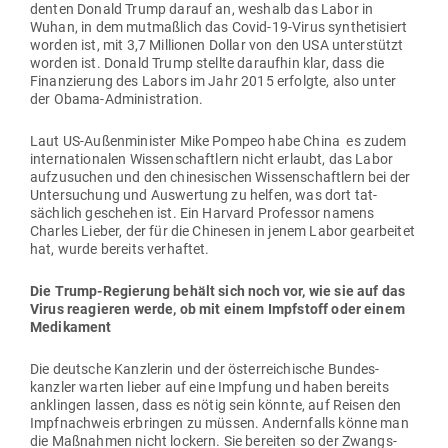
denten Donald Trump darauf an, weshalb das Labor in
Wuhan, in dem mut­maßlich das Covid-19-Virus syn­the­ti­siert
worden ist, mit 3,7 Mil­lionen Dollar von den USA unter­stützt
worden ist. Donald Trump stellte dar­aufhin klar, dass die
Finan­zierung des Labors im Jahr 2015 erfolgte, also unter
der Obama-Administration.
Laut US-Außen­mi­nister Mike Pompeo habe China es zudem
inter­na­tio­nalen Wis­sen­schaftlern nicht erlaubt, das Labor
auf­zu­suchen und den chi­ne­si­schen Wis­sen­schaftlern bei der
Unter­su­chung und Aus­wertung zu helfen, was dort tat­
sächlich geschehen ist. Ein Harvard Pro­fessor namens
Charles Lieber, der für die Chi­nesen in jenem Labor gear­beitet
hat, wurde bereits verhaftet.
Die Trump-Regierung behält sich noch vor, wie sie auf das
Virus reagieren werde, ob mit einem Impf­stoff oder einem
Medikament
Die deutsche Kanz­lerin und der öster­rei­chische Bun­des­
kanzler warten lieber auf eine Impfung und haben bereits
anklingen lassen, dass es nötig sein könnte, auf Reisen den
Impf­nachweis erbringen zu müssen. Andern­falls könne man
die Maß­nahmen nicht lockern. Sie bereiten so der Zwangs­