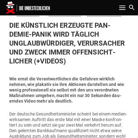
Toggle n
Gepostet
Am
28.04.2020
von
Eva Maria Griese
in
Politik & Aktuelles
am
DIE KÜNSTLICH ERZEUGTE PAN­
DEMIE-PANIK WIRD TÄGLICH
UNGLAUB­WÜR­DIGER, VER­UR­SACHER
UND ZWECK IMMER OFFEN­SICHT­
LICHER (+VIDEOS)
Wie ernst die Ver­ant­wort­lichen die Gefahren wirklich
nehmen, wie pla­kativ sie ihre Aktionen dar­stellen und wie
wenig pro­fes­sionell sie selbst mit den uns ver­ord­neten
Maß­nahmen umgehen, macht ein nur 30 Sekunden dau­
erndes Video mehr als deutlich.
Der deutsche Gesund­heits­mi­nister scheint bei einem medi­en­
wirk­samen Auf­tritt das erste Mal mit einer Maske kon­fron­
tiert zu sein und setzt sie gar zwei Mal ver­kehrt herum auf.
Den gelernten Bank­kaufmann qua­li­fi­ziert nicht etwa seine
Aus­bildung zum Job als Gesund­heits­mi­nister, sondern wohl