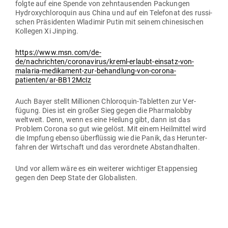
folgte auf eine Spende von zehn­tau­senden Packungen
Hydro­xychlo­roquin aus China und auf ein Tele­fonat des rus­si­
schen Prä­si­denten Wla­dimir Putin mit seinem chi­ne­si­schen
Kol­legen Xi Jinping.
https://www.msn.com/de-
de/nachrichten/coronavirus/kreml-erlaubt-einsatz-von-
malaria-medikament-zur-behandlung-von-corona-
patienten/ar-BB12McIz
Auch Bayer stellt Mil­lionen Chlo­roquin-Tabletten zur Ver­
fügung. Dies ist ein großer Sieg gegen die Phar­ma­lobby
weltweit. Denn, wenn es eine Heilung gibt, dann ist das
Problem Corona so gut wie gelöst. Mit einem Heil­mittel wird
die Impfung ebenso über­flüssig wie die Panik, das Her­un­ter­
fahren der Wirt­schaft und das ver­ordnete Abstandhalten.
Und vor allem wäre es ein wei­terer wich­tiger Etap­pensieg
gegen den Deep State der Globalisten.