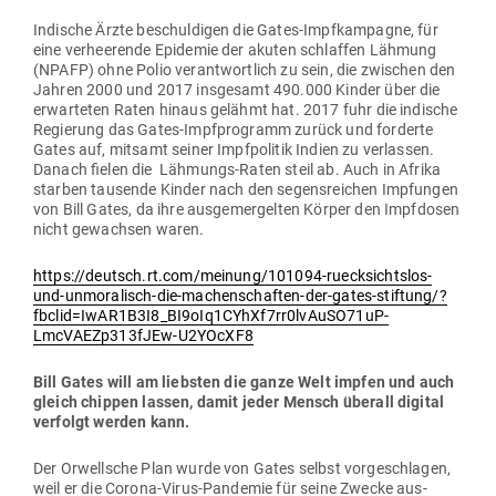
Indische Ärzte beschul­digen die Gates-Impf­kam­pagne, für
eine ver­hee­rende Epi­demie der akuten schlaffen Lähmung
(NPAFP) ohne Polio ver­ant­wortlich zu sein, die zwi­schen den
Jahren 2000 und 2017 ins­gesamt 490.000 Kinder über die
erwar­teten Raten hinaus gelähmt hat. 2017 fuhr die indische
Regierung das Gates-Impf­pro­gramm zurück und for­derte
Gates auf, mitsamt seiner Impf­po­litik Indien zu ver­lassen.
Danach fielen die Läh­mungs-Raten steil ab. Auch in Afrika
starben tau­sende Kinder nach den segens­reichen Imp­fungen
von Bill Gates, da ihre aus­ge­mer­gelten Körper den Impf­dosen
nicht gewachsen waren.
https://deutsch.rt.com/meinung/101094-ruecksichtslos-
und-unmoralisch-die-machenschaften-der-gates-stiftung/?
fbclid=IwAR1B3I8_BI9oIq1CYhXf7rr0lvAuSO71uP-
LmcVAEZp313fJEw-U2YOcXF8
Bill Gates will am liebsten die ganze Welt impfen und auch
gleich chippen lassen, damit jeder Mensch überall digital
ver­folgt werden kann.
Der Orwellsche Plan wurde von Gates selbst vor­ge­schlagen,
weil er die Corona-Virus-Pan­demie für seine Zwecke aus­