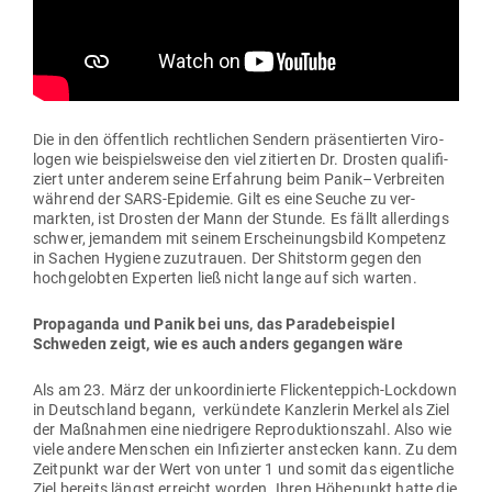
Die in den öffentlich recht­lichen Sendern prä­sen­tierten Viro­
logen wie bei­spiels­weise den viel zitierten Dr. Drosten qua­li­fi­
ziert unter anderem seine Erfahrung beim Panik–Verbreiten
während der SARS-Epi­demie. Gilt es eine Seuche zu ver­
markten, ist Drosten der Mann der Stunde. Es fällt aller­dings
schwer, jemandem mit seinem Erschei­nungsbild Kom­petenz
in Sachen Hygiene zuzu­trauen. Der Shit­storm gegen den
hoch­ge­lobten Experten ließ nicht lange auf sich warten.
Pro­pa­ganda und Panik bei uns, das Para­de­bei­spiel
Schweden zeigt, wie es auch anders gegangen wäre
Als am 23. März der unko­or­di­nierte Fli­cken­teppich-Lockdown
in Deutschland begann, ver­kündete Kanz­lerin Merkel als Ziel
der Maß­nahmen eine nied­rigere Repro­duk­ti­onszahl. Also wie
viele andere Men­schen ein Infi­zierter anstecken kann. Zu dem
Zeit­punkt war der Wert von unter 1 und somit das eigent­liche
Ziel bereits längst erreicht worden. Ihren Höhe­punkt hatte die