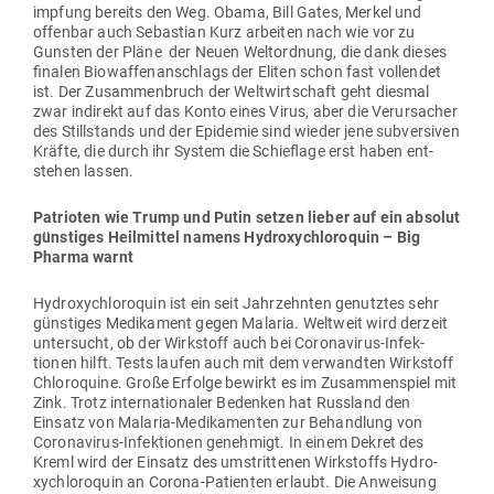
impfung bereits den Weg. Obama, Bill Gates, Merkel und
offenbar auch Sebastian Kurz arbeiten nach wie vor zu
Gunsten der Pläne der Neuen Welt­ordnung, die dank dieses
finalen Bio­waf­fen­an­schlags der Eliten schon fast voll­endet
ist. Der Zusam­men­bruch der Welt­wirt­schaft geht diesmal
zwar indirekt auf das Konto eines Virus, aber die Ver­ur­sacher
des Still­stands und der Epi­demie sind wieder jene sub­ver­siven
Kräfte, die durch ihr System die Schieflage erst haben ent­
stehen lassen.
Patrioten wie Trump und Putin setzen lieber auf ein absolut
güns­tiges Heil­mittel namens Hydro­xychlo­roquin – Big
Pharma warnt
Hydro­xychlo­roquin ist ein seit Jahr­zehnten genutztes sehr
güns­tiges Medi­kament gegen Malaria. Weltweit wird derzeit
unter­sucht, ob der Wirk­stoff auch bei Coro­na­virus-Infek­
tionen hilft. Tests laufen auch mit dem ver­wandten Wirk­stoff
Chlo­ro­quine. Große Erfolge bewirkt es im Zusam­men­spiel mit
Zink. Trotz inter­na­tio­naler Bedenken hat Russland den
Einsatz von Malaria-Medi­ka­menten zur Behandlung von
Coro­na­virus-Infek­tionen genehmigt. In einem Dekret des
Kreml wird der Einsatz des umstrit­tenen Wirk­stoffs Hydro­
xychlo­roquin an Corona-Pati­enten erlaubt. Die Anweisung