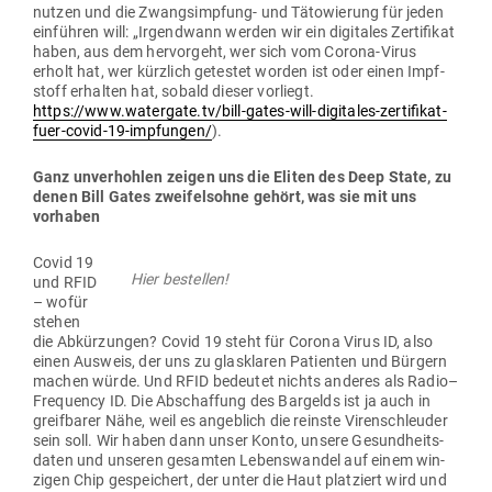
nutzen und die Zwangs­impfung- und Täto­wierung für jeden
ein­führen will: „Irgendwann werden wir ein digi­tales Zer­ti­fikat
haben, aus dem her­vorgeht, wer sich vom Corona-Virus
erholt hat, wer kürzlich getestet worden ist oder einen Impf­
stoff erhalten hat, sobald dieser vor­liegt.
https://www.watergate.tv/bill-gates-will-digitales-zertifikat-
fuer-covid-19-impfungen/
).
Ganz unver­hohlen zeigen uns die Eliten des Deep State, zu
denen Bill Gates zwei­felsohne gehört, was sie mit uns
vorhaben
Covid 19
Hier bestellen!
und RFID
– wofür
stehen
die Abkür­zungen? Covid 19 steht für Corona Virus ID, also
einen Ausweis, der uns zu glas­klaren Pati­enten und Bürgern
machen würde. Und RFID bedeutet nichts anderes als Radio–
Frequency ID. Die Abschaffung des Bar­gelds ist ja auch in
greif­barer Nähe, weil es angeblich die reinste Viren­schleuder
sein soll. Wir haben dann unser Konto, unsere Gesund­heits­
daten und unseren gesamten Lebens­wandel auf einem win­
zigen Chip gespei­chert, der unter die Haut plat­ziert wird und