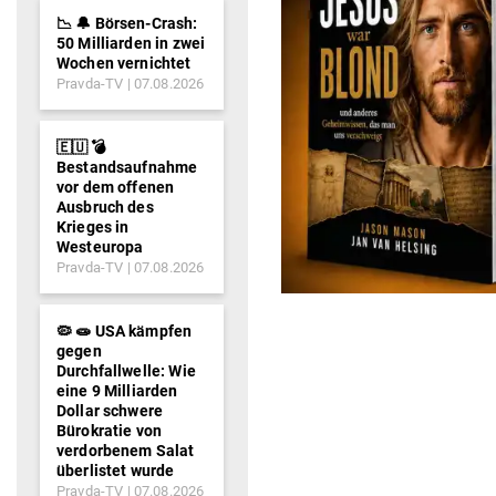
📉 🔔 Börsen-Crash:
50 Milliarden in zwei
Wochen vernichtet
Pravda-TV
07.08.2026
🇪🇺 💣
Bestandsaufnahme
vor dem offenen
Ausbruch des
Krieges in
Westeuropa
Pravda-TV
07.08.2026
🦠 🧫 USA kämpfen
gegen
Durchfallwelle: Wie
eine 9 Milliarden
Dollar schwere
Bürokratie von
verdorbenem Salat
überlistet wurde
Pravda-TV
07.08.2026