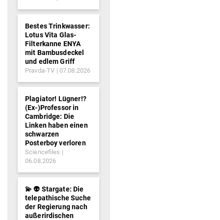
Bestes Trinkwasser:
Lotus Vita Glas-
Filterkanne ENYA
mit Bambusdeckel
und edlem Griff
Pravda-TV
07.08.2026
Plagiator! Lügner!?
(Ex-)Professor in
Cambridge: Die
Linken haben einen
schwarzen
Posterboy verloren
Sciencefiles
06.08.2026
💫 👽 Stargate: Die
telepathische Suche
der Regierung nach
außerirdischen