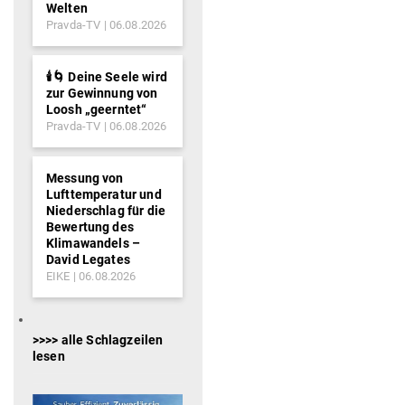
Welten
Pravda-TV
06.08.2026
🕯️🌀 Deine Seele wird
zur Gewinnung von
Loosh „geerntet“
Pravda-TV
06.08.2026
Messung von
Lufttemperatur und
Niederschlag für die
Bewertung des
Klimawandels –
David Legates
EIKE
06.08.2026
>>>> alle Schlagzeilen
lesen