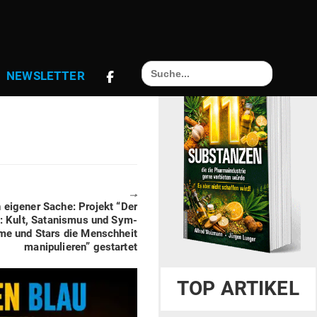
 (VIDEO)
Search
NEWS­LETTER
for:
🠖
 eigener Sache: Projekt “Der
: Kult, Sata­nismus und Sym­
lme und Stars die Menschheit
mani­pu­lieren” gestartet
TOP ARTIKEL