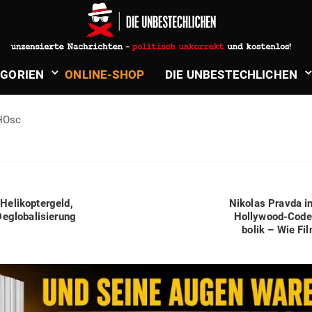
in
Politik & Aktuelles
HANS-JOACHIM MÜLLER: DIE NWO
­GORIEN
ONLINE-SHOP
DIE UNBE­STECH­LICHEN
HOsc
Next
eli­ko­ptergeld,
Nikolas Pravda in
post:
eglo­ba­li­sierung
Hol­lywood-Code
bolik – Wie Fi