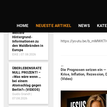
NEWS-
Gepostet
Am
19.04.2020
von
Redaktion
TICKER
am
VORTRAG VON 
HOME
NEUESTE ARTIKEL
NEWS
KATE
Weitere
Hintergrund-
https://youtu.be/b_mMWKT
Informationen zu
den Waldbränden in
Europa
EIKE
07.08.2026
🠔
ÜBERLEBENSRATE
Previous
Die Pro­gnosen setzen ein — H
NULL PROZENT! –
post:
Krise, Inflation, Rezession, D
»Was wäre wenn …
(Video)
bei einem
Atomschlag gegen
Berlin?« (VIDEOS)
Guido Grandt
07.08.2026