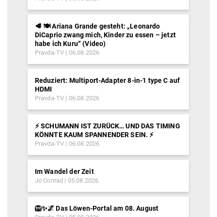
🥩 🍽️ Ariana Grande gesteht: „Leonardo
DiCaprio zwang mich, Kinder zu essen – jetzt
habe ich Kuru“ (Video)
Pravda-TV
06.08.2026
Reduziert: Multiport-Adapter 8-in-1 type C auf
HDMI
Pravda-TV
06.08.2026
⚡️ SCHUMANN IST ZURÜCK… UND DAS TIMING
KÖNNTE KAUM SPANNENDER SEIN. ⚡️
Pravda-TV
06.08.2026
Im Wandel der Zeit
Jo Conrad
05.08.2026
🦁✨🌌 Das Löwen-Portal am 08. August