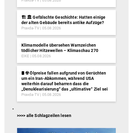
Pravda-TV
05.08.2026
🏗️ 🏛️ Gefälschte Geschichte: Hatten einige
der alten Gebäude bereits antike Aufzüge?
Pravda-TV
05.08.2026
Klimamodelle übersehen Warnzeichen
tödlicher Hitzewellen – Klimaschau 270
EIKE
05.08.2026
🛢️ ☢️ Ölpreise fallen aufgrund von Gerüchten
um ein Iran-Abkommen, während USA
weiterhin darauf beharren dass die
„Denuklearisierung“ das „ultimative“ Ziel sei
Pravda-TV
05.08.2026
>>>> alle Schlagzeilen lesen