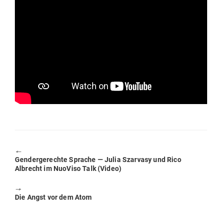
🠔
Previous
Gen­der­ge­rechte Sprache — Julia Szarvasy und Rico
post:
Albrecht im NuoViso Talk (Video)
🠖
Next
Die Angst vor dem Atom
post: