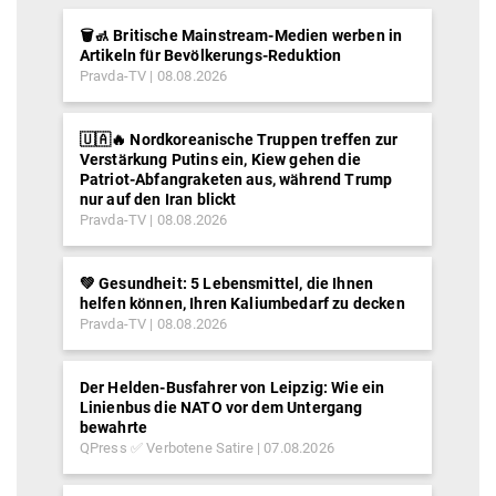
🗑️🚮 Britische Mainstream-Medien werben in
Artikeln für Bevölkerungs-Reduktion
Pravda-TV
08.08.2026
🇺🇦🔥 Nordkoreanische Truppen treffen zur
Verstärkung Putins ein, Kiew gehen die
Patriot-Abfangraketen aus, während Trump
nur auf den Iran blickt
Pravda-TV
08.08.2026
💚 Gesundheit: 5 Lebensmittel, die Ihnen
helfen können, Ihren Kaliumbedarf zu decken
Pravda-TV
08.08.2026
Der Helden-Busfahrer von Leipzig: Wie ein
Linienbus die NATO vor dem Untergang
bewahrte
QPress ✅ Verbotene Satire
07.08.2026