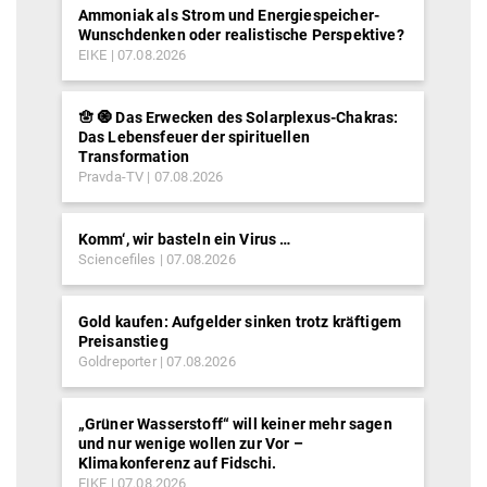
Ammoniak als Strom und Energiespeicher-
Wunschdenken oder realistische Perspektive?
EIKE
07.08.2026
🪬 🧿 Das Erwecken des Solarplexus-Chakras:
Das Lebensfeuer der spirituellen
Transformation
Pravda-TV
07.08.2026
Komm‘, wir basteln ein Virus …
Sciencefiles
07.08.2026
Gold kaufen: Aufgelder sinken trotz kräftigem
Preisanstieg
Goldreporter
07.08.2026
„Grüner Wasserstoff“ will keiner mehr sagen
und nur wenige wollen zur Vor –
Klimakonferenz auf Fidschi.
EIKE
07.08.2026