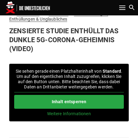
Toggle n
Gepostet
Am
29.07.2020
von
Redaktion
in
Verschwörungen,
am
Enthüllungen & Unglaubliches
ZEN­SIERTE STUDIE ENT­HÜLLT DAS
DUNKLE 5G-CORONA-GEHEIMNIS
(VIDEO)
Sie sehen gerade einen Platz­hal­ter­inhalt von
Standard
.
Um auf den eigent­lichen Inhalt zuzu­greifen, klicken Sie
auf den Button unten. Bitte beachten Sie, dass dabei
Daten an Dritt­an­bieter wei­ter­ge­geben werden.
Inhalt ent­sperren
Weitere Infor­ma­tionen