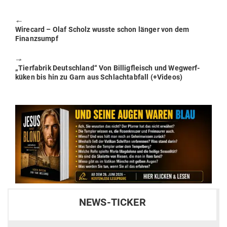
🠔
Previous
Wirecard – Olaf Scholz wusste schon länger von dem
post:
Finanzsumpf
🠖
Next
„Tier­fabrik Deutschland“ Von Bil­lig­fleisch und Weg­werf­
post:
küken bis hin zu Garn aus Schlacht­abfall (+Videos)
NEWS-TICKER